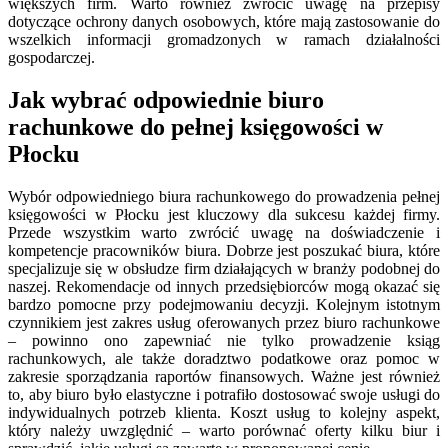
większych firm. Warto również zwrócić uwagę na przepisy
dotyczące ochrony danych osobowych, które mają zastosowanie do
wszelkich informacji gromadzonych w ramach działalności
gospodarczej.
Jak wybrać odpowiednie biuro
rachunkowe do pełnej księgowości w
Płocku
Wybór odpowiedniego biura rachunkowego do prowadzenia pełnej
księgowości w Płocku jest kluczowy dla sukcesu każdej firmy.
Przede wszystkim warto zwrócić uwagę na doświadczenie i
kompetencje pracowników biura. Dobrze jest poszukać biura, które
specjalizuje się w obsłudze firm działających w branży podobnej do
naszej. Rekomendacje od innych przedsiębiorców mogą okazać się
bardzo pomocne przy podejmowaniu decyzji. Kolejnym istotnym
czynnikiem jest zakres usług oferowanych przez biuro rachunkowe
– powinno ono zapewniać nie tylko prowadzenie ksiąg
rachunkowych, ale także doradztwo podatkowe oraz pomoc w
zakresie sporządzania raportów finansowych. Ważne jest również
to, aby biuro było elastyczne i potrafiło dostosować swoje usługi do
indywidualnych potrzeb klienta. Koszt usług to kolejny aspekt,
który należy uwzględnić – warto porównać oferty kilku biur i