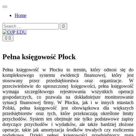
Skip
to
Home
content
Search
for:
OJP EDU
Pełna księgowość Płock
Pełna księgowość w Płocku to termin, który odnosi się do
kompleksowego systemu ewidencji finansowej, który jest
stosowany przez przedsiębiorstwa oraz organizacje. W
przeciwieństwie do uproszczonej księgowości, pełna księgowość
wymaga szczegółowego rejestrowania wszystkich operacji
gospodarczych, co pozwala na dokładniejsze monitorowanie
sytuacji finansowej firmy. W Płocku, jak i w innych miastach
Polski, pełna księgowość jest obowiązkowa dla większych
przedsiębiorstw oraz tych, które przekraczają określone limity
przychodów. System ten obejmuje nie tylko podstawowe zapisy
dotyczące przychodów i wydatków, ale także bardziej złożone
operacje, takie jak amortyzacja środków trwałych czy rozliczenia
podatkowe. Dzięki pełnej księgowości przedsiębiorcy mają