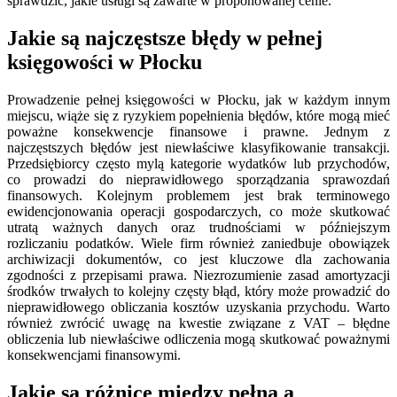
sprawdzić, jakie usługi są zawarte w proponowanej cenie.
Jakie są najczęstsze błędy w pełnej
księgowości w Płocku
Prowadzenie pełnej księgowości w Płocku, jak w każdym innym
miejscu, wiąże się z ryzykiem popełnienia błędów, które mogą mieć
poważne konsekwencje finansowe i prawne. Jednym z
najczęstszych błędów jest niewłaściwe klasyfikowanie transakcji.
Przedsiębiorcy często mylą kategorie wydatków lub przychodów,
co prowadzi do nieprawidłowego sporządzania sprawozdań
finansowych. Kolejnym problemem jest brak terminowego
ewidencjonowania operacji gospodarczych, co może skutkować
utratą ważnych danych oraz trudnościami w późniejszym
rozliczaniu podatków. Wiele firm również zaniedbuje obowiązek
archiwizacji dokumentów, co jest kluczowe dla zachowania
zgodności z przepisami prawa. Niezrozumienie zasad amortyzacji
środków trwałych to kolejny częsty błąd, który może prowadzić do
nieprawidłowego obliczania kosztów uzyskania przychodu. Warto
również zwrócić uwagę na kwestie związane z VAT – błędne
obliczenia lub niewłaściwe odliczenia mogą skutkować poważnymi
konsekwencjami finansowymi.
Jakie są różnice między pełną a