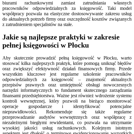
biurami rachunkowymi zamiast zatrudniania własnych
pracowników odpowiedzialnych za księgowość. Taki model
współpracy pozwala na elastyczne dostosowywanie zakresu usług
do aktualnych potrzeb firmy oraz oszczędność kosztów związanych
z zatrudnieniem specjalistów na stałe.
Jakie są najlepsze praktyki w zakresie
pełnej księgowości w Płocku
Aby skutecznie prowadzić pełną księgowość w Płocku, warto
stosować kilka najlepszych praktyk, które pomogą uniknąć błędów
oraz zwiększyć efektywność działań finansowych firmy. Przede
wszystkim kluczowe jest regularne szkolenie pracowników
odpowiedzialnych za księgowość – znajomość aktualnych
przepisów prawnych oraz umiejętność obsługi nowoczesnych
narzędzi informatycznych to fundament skutecznego zarządzania
finansami przedsiębiorstwa. Ważne jest również wdrożenie systemu
kontroli wewnętrznej, który pozwoli na bieżąco monitorować
operacje gospodarcze i identyfikować potencjalne
nieprawidłowości. Rekomenduje się także regularne
przeprowadzanie audytów wewnętrznych oraz współpracę z
niezależnymi biegłymi rewidentami, co pozwala na utrzymanie
wysokiej jakości usług rachunkowych. Kolejnym istotnym
aspektem jest dbałość o terminowe ewidencjonowanie wszystkich