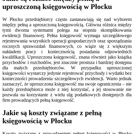
uproszczoną księgowością w Płocku
W Płocku przedsiębiorcy często zastanawiają się nad wyborem
między pełną a uproszczoną księgowością. Główna różnica między
tymi dwoma systemami polega na stopniu skomplikowania
ewidencji finansowej. Pełna księgowość wymaga szczegółowego
rejestrowania wszystkich operacji gospodarczych oraz sporządzania
rocznych sprawozdań finansowych, co wiąże się z większym
nakładem pracy i koniecznością posiadania odpowiednich
kwalifikacji. Uproszczona księgowość, znana również jako książka
przychodów i rozchodów, jest znacznie prostsza i bardziej dostępna
dla małych przedsiębiorców. W przypadku uproszczonej
księgowości wystarczy jedynie rejestrować przychody i wydatki bez
konieczności prowadzenia szczegółowych ewidencji. Warto jednak
zaznaczyć, że uproszczona księgowość ma swoje ograniczenia – nie
każdy przedsiębiorca może z niej korzystać, a jej stosowanie nie
pozwala na korzystanie z wielu ulg podatkowych dostępnych dla
firm prowadzących pełną księgowość.
Jakie są koszty związane z pełną
księgowością w Płocku
Koszty związane z prowadzeniem pełnej księgowości w Płocku