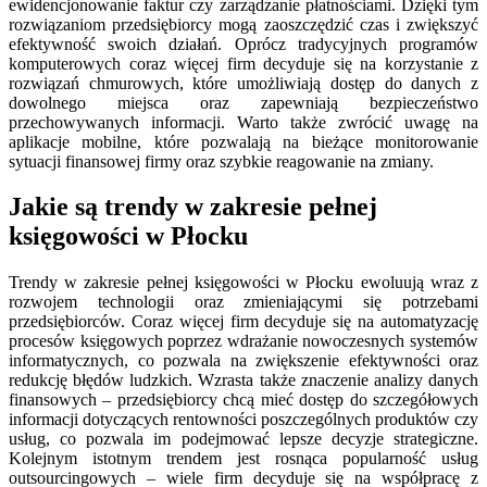
ewidencjonowanie faktur czy zarządzanie płatnościami. Dzięki tym
rozwiązaniom przedsiębiorcy mogą zaoszczędzić czas i zwiększyć
efektywność swoich działań. Oprócz tradycyjnych programów
komputerowych coraz więcej firm decyduje się na korzystanie z
rozwiązań chmurowych, które umożliwiają dostęp do danych z
dowolnego miejsca oraz zapewniają bezpieczeństwo
przechowywanych informacji. Warto także zwrócić uwagę na
aplikacje mobilne, które pozwalają na bieżące monitorowanie
sytuacji finansowej firmy oraz szybkie reagowanie na zmiany.
Jakie są trendy w zakresie pełnej
księgowości w Płocku
Trendy w zakresie pełnej księgowości w Płocku ewoluują wraz z
rozwojem technologii oraz zmieniającymi się potrzebami
przedsiębiorców. Coraz więcej firm decyduje się na automatyzację
procesów księgowych poprzez wdrażanie nowoczesnych systemów
informatycznych, co pozwala na zwiększenie efektywności oraz
redukcję błędów ludzkich. Wzrasta także znaczenie analizy danych
finansowych – przedsiębiorcy chcą mieć dostęp do szczegółowych
informacji dotyczących rentowności poszczególnych produktów czy
usług, co pozwala im podejmować lepsze decyzje strategiczne.
Kolejnym istotnym trendem jest rosnąca popularność usług
outsourcingowych – wiele firm decyduje się na współpracę z