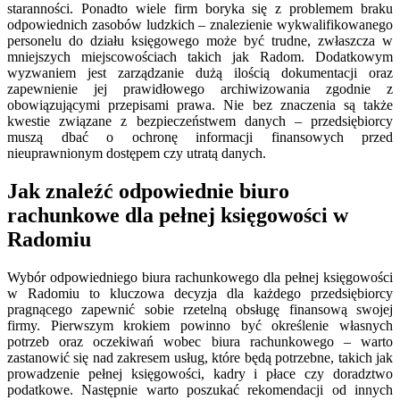
staranności. Ponadto wiele firm boryka się z problemem braku
odpowiednich zasobów ludzkich – znalezienie wykwalifikowanego
personelu do działu księgowego może być trudne, zwłaszcza w
mniejszych miejscowościach takich jak Radom. Dodatkowym
wyzwaniem jest zarządzanie dużą ilością dokumentacji oraz
zapewnienie jej prawidłowego archiwizowania zgodnie z
obowiązującymi przepisami prawa. Nie bez znaczenia są także
kwestie związane z bezpieczeństwem danych – przedsiębiorcy
muszą dbać o ochronę informacji finansowych przed
nieuprawnionym dostępem czy utratą danych.
Jak znaleźć odpowiednie biuro
rachunkowe dla pełnej księgowości w
Radomiu
Wybór odpowiedniego biura rachunkowego dla pełnej księgowości
w Radomiu to kluczowa decyzja dla każdego przedsiębiorcy
pragnącego zapewnić sobie rzetelną obsługę finansową swojej
firmy. Pierwszym krokiem powinno być określenie własnych
potrzeb oraz oczekiwań wobec biura rachunkowego – warto
zastanowić się nad zakresem usług, które będą potrzebne, takich jak
prowadzenie pełnej księgowości, kadry i płace czy doradztwo
podatkowe. Następnie warto poszukać rekomendacji od innych