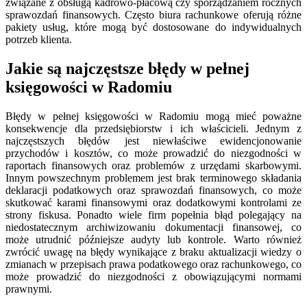
związane z obsługą kadrowo-płacową czy sporządzaniem rocznych
sprawozdań finansowych. Często biura rachunkowe oferują różne
pakiety usług, które mogą być dostosowane do indywidualnych
potrzeb klienta.
Jakie są najczęstsze błędy w pełnej
księgowości w Radomiu
Błędy w pełnej księgowości w Radomiu mogą mieć poważne
konsekwencje dla przedsiębiorstw i ich właścicieli. Jednym z
najczęstszych błędów jest niewłaściwe ewidencjonowanie
przychodów i kosztów, co może prowadzić do niezgodności w
raportach finansowych oraz problemów z urzędami skarbowymi.
Innym powszechnym problemem jest brak terminowego składania
deklaracji podatkowych oraz sprawozdań finansowych, co może
skutkować karami finansowymi oraz dodatkowymi kontrolami ze
strony fiskusa. Ponadto wiele firm popełnia błąd polegający na
niedostatecznym archiwizowaniu dokumentacji finansowej, co
może utrudnić późniejsze audyty lub kontrole. Warto również
zwrócić uwagę na błędy wynikające z braku aktualizacji wiedzy o
zmianach w przepisach prawa podatkowego oraz rachunkowego, co
może prowadzić do niezgodności z obowiązującymi normami
prawnymi.