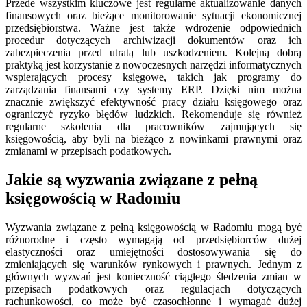
Przede wszystkim kluczowe jest regularne aktualizowanie danych
finansowych oraz bieżące monitorowanie sytuacji ekonomicznej
przedsiębiorstwa. Ważne jest także wdrożenie odpowiednich
procedur dotyczących archiwizacji dokumentów oraz ich
zabezpieczenia przed utratą lub uszkodzeniem. Kolejną dobrą
praktyką jest korzystanie z nowoczesnych narzędzi informatycznych
wspierających procesy księgowe, takich jak programy do
zarządzania finansami czy systemy ERP. Dzięki nim można
znacznie zwiększyć efektywność pracy działu księgowego oraz
ograniczyć ryzyko błędów ludzkich. Rekomenduje się również
regularne szkolenia dla pracowników zajmujących się
księgowością, aby byli na bieżąco z nowinkami prawnymi oraz
zmianami w przepisach podatkowych.
Jakie są wyzwania związane z pełną
księgowością w Radomiu
Wyzwania związane z pełną księgowością w Radomiu mogą być
różnorodne i często wymagają od przedsiębiorców dużej
elastyczności oraz umiejętności dostosowywania się do
zmieniających się warunków rynkowych i prawnych. Jednym z
głównych wyzwań jest konieczność ciągłego śledzenia zmian w
przepisach podatkowych oraz regulacjach dotyczących
rachunkowości, co może być czasochłonne i wymagać dużej