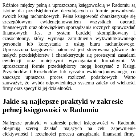
Różnice między pełną a uproszczoną księgowością w Radomiu są
istotne dla przedsiębiorców decydujących o formie prowadzenia
swoich ksiąg rachunkowych. Pełna księgowość charakteryzuje się
szczegółowym ewidencjonowaniem wszystkich operacji
finansowych oraz obowiązkiem sporządzania rocznych sprawozdań
finansowych. Jest to system bardziej skomplikowany i
czasochłonny, który wymaga zatrudnienia wykwalifikowanego
personelu lub korzystania z usług biura rachunkowego.
Uproszczona księgowość natomiast jest skierowana głównie do
małych przedsiębiorstw i charakteryzuje się prostszymi zasadami
ewidencji oraz mniejszymi wymaganiami formalnymi. W
uproszczonej formie przedsiębiorcy mogą korzystać z Księgi
Przychodów i Rozchodów lub ryczałtu ewidencjonowanego, co
znacząco upraszcza proces rozliczeń podatkowych. Warto
zauważyć, że wybór odpowiedniego systemu zależy od wielkości
firmy oraz specyfiki jej działalności.
Jakie są najlepsze praktyki w zakresie
pełnej księgowości w Radomiu
Najlepsze praktyki w zakresie pełnej księgowości w Radomiu
obejmują szereg działań mających na celu zapewnienie
efektywności i rzetelności procesu zarządzania finansami firmy.