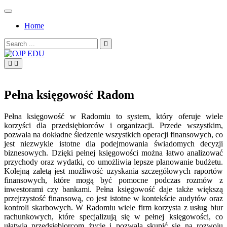
Skip
to
Home
content
Search
for:
OJP EDU
Pełna księgowość Radom
Pełna księgowość w Radomiu to system, który oferuje wiele
korzyści dla przedsiębiorców i organizacji. Przede wszystkim,
pozwala na dokładne śledzenie wszystkich operacji finansowych, co
jest niezwykle istotne dla podejmowania świadomych decyzji
biznesowych. Dzięki pełnej księgowości można łatwo analizować
przychody oraz wydatki, co umożliwia lepsze planowanie budżetu.
Kolejną zaletą jest możliwość uzyskania szczegółowych raportów
finansowych, które mogą być pomocne podczas rozmów z
inwestorami czy bankami. Pełna księgowość daje także większą
przejrzystość finansową, co jest istotne w kontekście audytów oraz
kontroli skarbowych. W Radomiu wiele firm korzysta z usług biur
rachunkowych, które specjalizują się w pełnej księgowości, co
ułatwia przedsiębiorcom życie i pozwala skupić się na rozwoju