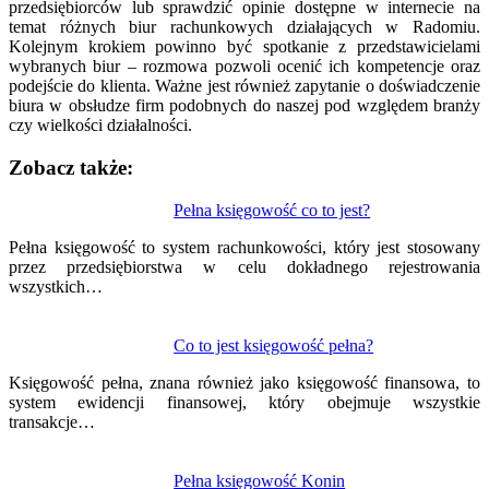
przedsiębiorców lub sprawdzić opinie dostępne w internecie na
temat różnych biur rachunkowych działających w Radomiu.
Kolejnym krokiem powinno być spotkanie z przedstawicielami
wybranych biur – rozmowa pozwoli ocenić ich kompetencje oraz
podejście do klienta. Ważne jest również zapytanie o doświadczenie
biura w obsłudze firm podobnych do naszej pod względem branży
czy wielkości działalności.
Zobacz także:
Nawigacja
Pełna księgowość co to jest?
wpisu
Pełna księgowość to system rachunkowości, który jest stosowany
przez przedsiębiorstwa w celu dokładnego rejestrowania
wszystkich…
Co to jest księgowość pełna?
Księgowość pełna, znana również jako księgowość finansowa, to
system ewidencji finansowej, który obejmuje wszystkie
transakcje…
Pełna księgowość Konin