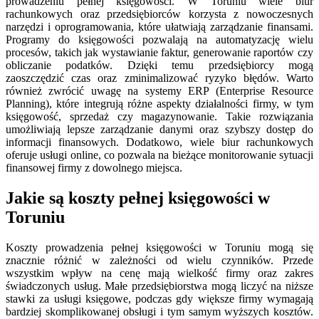
prowadzeniu pełnej księgowości. W Toruniu wiele biur
rachunkowych oraz przedsiębiorców korzysta z nowoczesnych
narzędzi i oprogramowania, które ułatwiają zarządzanie finansami.
Programy do księgowości pozwalają na automatyzację wielu
procesów, takich jak wystawianie faktur, generowanie raportów czy
obliczanie podatków. Dzięki temu przedsiębiorcy mogą
zaoszczędzić czas oraz zminimalizować ryzyko błędów. Warto
również zwrócić uwagę na systemy ERP (Enterprise Resource
Planning), które integrują różne aspekty działalności firmy, w tym
księgowość, sprzedaż czy magazynowanie. Takie rozwiązania
umożliwiają lepsze zarządzanie danymi oraz szybszy dostęp do
informacji finansowych. Dodatkowo, wiele biur rachunkowych
oferuje usługi online, co pozwala na bieżące monitorowanie sytuacji
finansowej firmy z dowolnego miejsca.
Jakie są koszty pełnej księgowości w
Toruniu
Koszty prowadzenia pełnej księgowości w Toruniu mogą się
znacznie różnić w zależności od wielu czynników. Przede
wszystkim wpływ na cenę mają wielkość firmy oraz zakres
świadczonych usług. Małe przedsiębiorstwa mogą liczyć na niższe
stawki za usługi księgowe, podczas gdy większe firmy wymagają
bardziej skomplikowanej obsługi i tym samym wyższych kosztów.