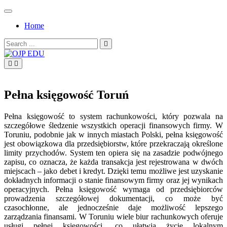
Skip
to
Home
content
Search
for:
OJP EDU
Pełna księgowość Toruń
Pełna księgowość to system rachunkowości, który pozwala na
szczegółowe śledzenie wszystkich operacji finansowych firmy. W
Toruniu, podobnie jak w innych miastach Polski, pełna księgowość
jest obowiązkowa dla przedsiębiorstw, które przekraczają określone
limity przychodów. System ten opiera się na zasadzie podwójnego
zapisu, co oznacza, że każda transakcja jest rejestrowana w dwóch
miejscach – jako debet i kredyt. Dzięki temu możliwe jest uzyskanie
dokładnych informacji o stanie finansowym firmy oraz jej wynikach
operacyjnych. Pełna księgowość wymaga od przedsiębiorców
prowadzenia szczegółowej dokumentacji, co może być
czasochłonne, ale jednocześnie daje możliwość lepszego
zarządzania finansami. W Toruniu wiele biur rachunkowych oferuje
usługi pełnej księgowości, co ułatwia życie lokalnym