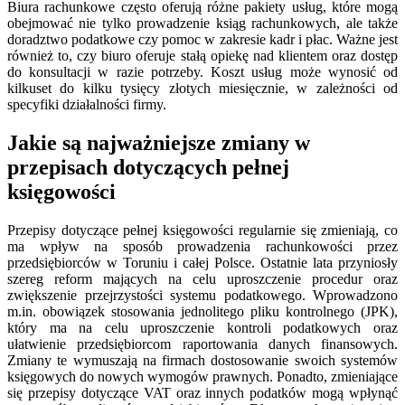
Biura rachunkowe często oferują różne pakiety usług, które mogą
obejmować nie tylko prowadzenie ksiąg rachunkowych, ale także
doradztwo podatkowe czy pomoc w zakresie kadr i płac. Ważne jest
również to, czy biuro oferuje stałą opiekę nad klientem oraz dostęp
do konsultacji w razie potrzeby. Koszt usług może wynosić od
kilkuset do kilku tysięcy złotych miesięcznie, w zależności od
specyfiki działalności firmy.
Jakie są najważniejsze zmiany w
przepisach dotyczących pełnej
księgowości
Przepisy dotyczące pełnej księgowości regularnie się zmieniają, co
ma wpływ na sposób prowadzenia rachunkowości przez
przedsiębiorców w Toruniu i całej Polsce. Ostatnie lata przyniosły
szereg reform mających na celu uproszczenie procedur oraz
zwiększenie przejrzystości systemu podatkowego. Wprowadzono
m.in. obowiązek stosowania jednolitego pliku kontrolnego (JPK),
który ma na celu uproszczenie kontroli podatkowych oraz
ułatwienie przedsiębiorcom raportowania danych finansowych.
Zmiany te wymuszają na firmach dostosowanie swoich systemów
księgowych do nowych wymogów prawnych. Ponadto, zmieniające
się przepisy dotyczące VAT oraz innych podatków mogą wpłynąć