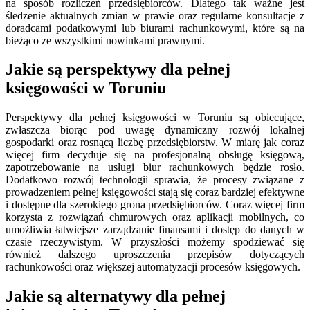
na sposób rozliczeń przedsiębiorców. Dlatego tak ważne jest
śledzenie aktualnych zmian w prawie oraz regularne konsultacje z
doradcami podatkowymi lub biurami rachunkowymi, które są na
bieżąco ze wszystkimi nowinkami prawnymi.
Jakie są perspektywy dla pełnej
księgowości w Toruniu
Perspektywy dla pełnej księgowości w Toruniu są obiecujące,
zwłaszcza biorąc pod uwagę dynamiczny rozwój lokalnej
gospodarki oraz rosnącą liczbę przedsiębiorstw. W miarę jak coraz
więcej firm decyduje się na profesjonalną obsługę księgową,
zapotrzebowanie na usługi biur rachunkowych będzie rosło.
Dodatkowo rozwój technologii sprawia, że procesy związane z
prowadzeniem pełnej księgowości stają się coraz bardziej efektywne
i dostępne dla szerokiego grona przedsiębiorców. Coraz więcej firm
korzysta z rozwiązań chmurowych oraz aplikacji mobilnych, co
umożliwia łatwiejsze zarządzanie finansami i dostęp do danych w
czasie rzeczywistym. W przyszłości możemy spodziewać się
również dalszego uproszczenia przepisów dotyczących
rachunkowości oraz większej automatyzacji procesów księgowych.
Jakie są alternatywy dla pełnej