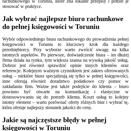
rachunkowego w Toruniu, które zna lokalne przepisy i potrafi je
stosować w praktyce.
Jak wybrać najlepsze biuro rachunkowe
do pełnej księgowości w Toruniu
Wybór odpowiedniego biura rachunkowego do prowadzenia pełnej
księgowości w Toruniu to kluczowy krok dla każdego
przedsiębiorcy. Przy wyborze warto zwrócić uwagę na kilka
istotnych aspektów. Po pierwsze, doświadczenie biura – im dłużej
firma działa na rynku, tym większa szansa na wysoką jakość usług.
Dobrze jest również sprawdzić opinie innych klientów oraz
referencje. Kolejnym ważnym czynnikiem jest zakres oferowanych
usług – niektóre biura specjalizują się tylko w pełnej księgowości,
inne oferują również doradztwo podatkowe czy pomoc w
zakładaniu firm. Ważne jest także podejście do klienta – biuro
powinno być otwarte na komunikację i elastyczne w
dostosowywaniu się do potrzeb klienta. Koszt usług to kolejny
istotny element – warto porównać oferty różnych biur i wybrać tę,
która oferuje najlepszy stosunek jakości do ceny.
Jakie są najczęstsze błędy w pełnej
księgowości w Toruniu