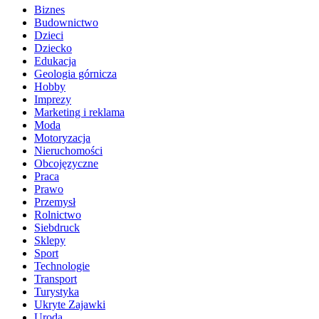
Biznes
Budownictwo
Dzieci
Dziecko
Edukacja
Geologia górnicza
Hobby
Imprezy
Marketing i reklama
Moda
Motoryzacja
Nieruchomości
Obcojęzyczne
Praca
Prawo
Przemysł
Rolnictwo
Siebdruck
Sklepy
Sport
Technologie
Transport
Turystyka
Ukryte Zajawki
Uroda