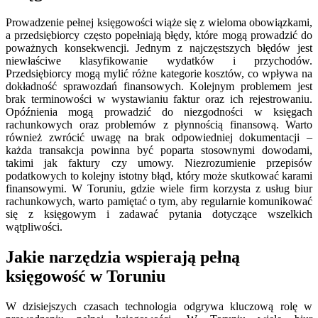
Prowadzenie pełnej księgowości wiąże się z wieloma obowiązkami,
a przedsiębiorcy często popełniają błędy, które mogą prowadzić do
poważnych konsekwencji. Jednym z najczęstszych błędów jest
niewłaściwe klasyfikowanie wydatków i przychodów.
Przedsiębiorcy mogą mylić różne kategorie kosztów, co wpływa na
dokładność sprawozdań finansowych. Kolejnym problemem jest
brak terminowości w wystawianiu faktur oraz ich rejestrowaniu.
Opóźnienia mogą prowadzić do niezgodności w księgach
rachunkowych oraz problemów z płynnością finansową. Warto
również zwrócić uwagę na brak odpowiedniej dokumentacji –
każda transakcja powinna być poparta stosownymi dowodami,
takimi jak faktury czy umowy. Niezrozumienie przepisów
podatkowych to kolejny istotny błąd, który może skutkować karami
finansowymi. W Toruniu, gdzie wiele firm korzysta z usług biur
rachunkowych, warto pamiętać o tym, aby regularnie komunikować
się z księgowym i zadawać pytania dotyczące wszelkich
wątpliwości.
Jakie narzędzia wspierają pełną
księgowość w Toruniu
W dzisiejszych czasach technologia odgrywa kluczową rolę w