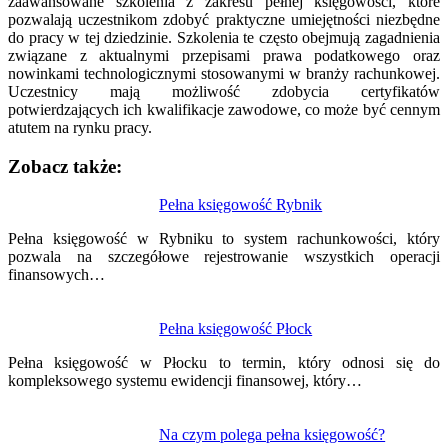
zaawansowane szkolenia z zakresu pełnej księgowości, które
pozwalają uczestnikom zdobyć praktyczne umiejętności niezbędne
do pracy w tej dziedzinie. Szkolenia te często obejmują zagadnienia
związane z aktualnymi przepisami prawa podatkowego oraz
nowinkami technologicznymi stosowanymi w branży rachunkowej.
Uczestnicy mają możliwość zdobycia certyfikatów
potwierdzających ich kwalifikacje zawodowe, co może być cennym
atutem na rynku pracy.
Zobacz także:
Nawigacja
Pełna księgowość Rybnik
wpisu
Pełna księgowość w Rybniku to system rachunkowości, który
pozwala na szczegółowe rejestrowanie wszystkich operacji
finansowych…
Pełna księgowość Płock
Pełna księgowość w Płocku to termin, który odnosi się do
kompleksowego systemu ewidencji finansowej, który…
Na czym polega pełna księgowość?