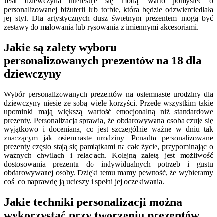
Jeśli dziewczyna interesuje się modą, warto pomyśleć o
personalizowanej biżuterii lub torbie, która będzie odzwierciedlała
jej styl. Dla artystycznych dusz świetnym prezentem mogą być
zestawy do malowania lub rysowania z imiennymi akcesoriami.
Jakie są zalety wyboru
personalizowanych prezentów na 18 dla
dziewczyny
Wybór personalizowanych prezentów na osiemnaste urodziny dla
dziewczyny niesie ze sobą wiele korzyści. Przede wszystkim takie
upominki mają większą wartość emocjonalną niż standardowe
prezenty. Personalizacja sprawia, że obdarowywana osoba czuje się
wyjątkowo i doceniana, co jest szczególnie ważne w dniu tak
znaczącym jak osiemnaste urodziny. Ponadto personalizowane
prezenty często stają się pamiątkami na całe życie, przypominając o
ważnych chwilach i relacjach. Kolejną zaletą jest możliwość
dostosowania prezentu do indywidualnych potrzeb i gustu
obdarowywanej osoby. Dzięki temu mamy pewność, że wybieramy
coś, co naprawdę ją ucieszy i spełni jej oczekiwania.
Jakie techniki personalizacji można
wykorzystać przy tworzeniu prezentów