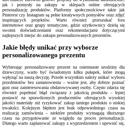
jak i pomysły na zakupy w sklepach online oferujących
personalizację produktów. Platformy społecznościowe takie jak
Pinterest czy Instagram są pełne kreatywnych pomysłów oraz zdjęć
inspirujących projektów. Warto również przeszukać fora
internetowe oraz grupy tematyczne, gdzie użytkownicy dzielą się
swoimi doświadczeniami oraz rekomendacjami dotyczącymi
najlepszych miejsc do zakupu personalizowanych prezentów.
Jakie błędy unikać przy wyborze
personalizowanego prezentu
Wybierając personalizowany prezent na osiemnaste urodziny dla
dziewczyny, warto być świadomym kilku pułapek, które mogą
wpłynąć na naszą decyzję. Przede wszystkim należy unikać wyboru
przedmiotów bez zastanowienia – ważne jest, aby dobrze poznać
gust oraz zainteresowania obdarowywanej osoby. Często zdarza się
również popełniać błąd związany z jakością produktu – lepiej
postawić na sprawdzonych producentów oferujących wysokiej
jakości materiały niż ryzykować zakup taniego produktu o niskiej
trwałości. Kolejnym błędem jest brak odpowiedniego czasu na
realizację zamówienia – niektóre produkty wymagają dłuższego
czasu na przygotowanie ze względu na proces personalizacji.
Dlatego warto zaplanować zakupy z wyprzedzeniem i upewnić się,