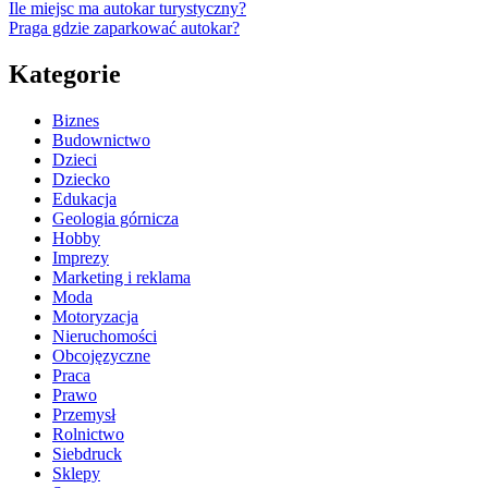
Ile miejsc ma autokar turystyczny?
Praga gdzie zaparkować autokar?
Kategorie
Biznes
Budownictwo
Dzieci
Dziecko
Edukacja
Geologia górnicza
Hobby
Imprezy
Marketing i reklama
Moda
Motoryzacja
Nieruchomości
Obcojęzyczne
Praca
Prawo
Przemysł
Rolnictwo
Siebdruck
Sklepy