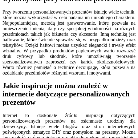
Przy tworzeniu personalizowanych prezentów istnieje wiele technik,
które można wykorzystać w celu nadania im unikalnego charakteru.
Najpopularniejszą metodą jest grawerowanie, które pozwala na
umieszczenie imienia, daty czy specjalnej wiadomości na różnych
przedmiotach takich jak biżuteria czy akcesoria. Inną techniką jest
haftowanie, które świetnie sprawdza się w przypadku odzieży oraz
tekstyliów. Dzięki haftowi można uzyskać elegancki i trwały efekt
wizualny. W przypadku produktów papierowych warto rozważyć
druk cyfrowy lub sitodruk, które umożliwiają tworzenie
spersonalizowanych zaproszeń czy kartek okolicznościowych.
Warto również pamiętać o technice decoupage, która pozwala na
ozdabianie przedmiotów różnymi wzorami i motywami.
Jakie inspiracje można znaleźć w
internecie dotyczące personalizowanych
prezentów
Internet to doskonałe źródło inspiracji dotyczących
personalizowanych prezentów na osiemnaste urodziny dla
dziewczyny. Istnieje wiele blogów oraz stron internetowych
poświęconych tematyce DIY oraz pomysłom na prezenty. Można
tam znaleźć zarówno gotowe projekty do wykonania samodzielnie,