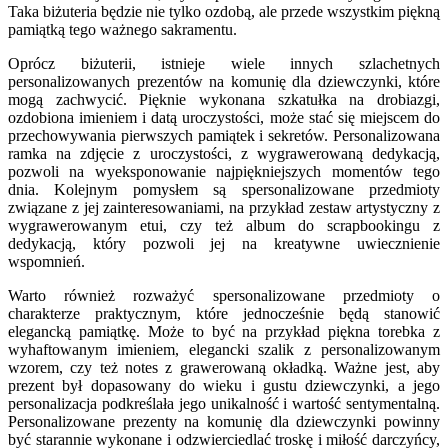
Taka biżuteria będzie nie tylko ozdobą, ale przede wszystkim piękną
pamiątką tego ważnego sakramentu.
Oprócz biżuterii, istnieje wiele innych szlachetnych
personalizowanych prezentów na komunię dla dziewczynki, które
mogą zachwycić. Pięknie wykonana szkatułka na drobiazgi,
ozdobiona imieniem i datą uroczystości, może stać się miejscem do
przechowywania pierwszych pamiątek i sekretów. Personalizowana
ramka na zdjęcie z uroczystości, z wygrawerowaną dedykacją,
pozwoli na wyeksponowanie najpiękniejszych momentów tego
dnia. Kolejnym pomysłem są spersonalizowane przedmioty
związane z jej zainteresowaniami, na przykład zestaw artystyczny z
wygrawerowanym etui, czy też album do scrapbookingu z
dedykacją, który pozwoli jej na kreatywne uwiecznienie
wspomnień.
Warto również rozważyć spersonalizowane przedmioty o
charakterze praktycznym, które jednocześnie będą stanowić
elegancką pamiątkę. Może to być na przykład piękna torebka z
wyhaftowanym imieniem, elegancki szalik z personalizowanym
wzorem, czy też notes z grawerowaną okładką. Ważne jest, aby
prezent był dopasowany do wieku i gustu dziewczynki, a jego
personalizacja podkreślała jego unikalność i wartość sentymentalną.
Personalizowane prezenty na komunię dla dziewczynki powinny
być starannie wykonane i odzwierciedlać troskę i miłość darczyńcy,