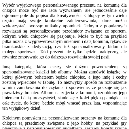
Wybór wyjątkowego personalizowanego prezentu na komunię dla
chłopca może być nie lada wyzwaniem, ale jednocześnie daje
ogromne pole do popisu dla kreatywności. Chłopcy w tym wieku
często mają swoje konkretne zainteresowania, które można
wykorzystać, tworząc unikalny upominek. Jednym z popularnych
rozwiązań są personalizowane przedmioty związane ze sportem,
którymi wielu chłopców się pasjonuje. Może to być na przykład
piłka nożna z wygrawerowanym imieniem i datą komunii, rękawice
bramkarskie z dedykacją, czy też spersonalizowany bidon dla
małego sportowca. Taki prezent nie tylko będzie praktyczny, ale
również zmotywuje go do dalszego rozwijania swojej pasji.
Inną kategorią, która cieszy się dużym powodzeniem, są
spersonalizowane książki lub albumy. Można zamówić książkę, w
której głównym bohaterem będzie chłopiec, a jego imię i cechy
zostaną wplecione w fabułę. To niezwykły sposób na rozbudzenie
w nim zamiłowania do czytania i sprawienie, że poczuje się jak
prawdziwy bohater. Album na zdjęcia z komunii, ozdobiony jego
imieniem i datą uroczystości, stanie się z kolei piękną pamiątką na
całe życie, do której będzie mógł wracać przez lata, wspominając
ten wyjątkowy dzień.
Kolejnym pomysłem na personalizowane prezenty na komunię dla
chłopca są przedmioty związane z jego hobby, na przykład gry
planszowe z personalizowanym pudełkiem, zestawy konstrukcyjne