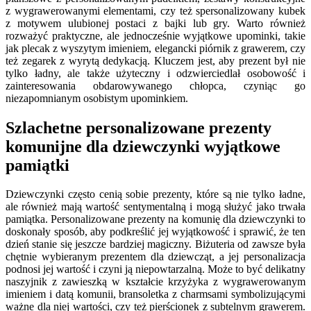
z wygrawerowanymi elementami, czy też spersonalizowany kubek
z motywem ulubionej postaci z bajki lub gry. Warto również
rozważyć praktyczne, ale jednocześnie wyjątkowe upominki, takie
jak plecak z wyszytym imieniem, elegancki piórnik z grawerem, czy
też zegarek z wyrytą dedykacją. Kluczem jest, aby prezent był nie
tylko ładny, ale także użyteczny i odzwierciedlał osobowość i
zainteresowania obdarowywanego chłopca, czyniąc go
niezapomnianym osobistym upominkiem.
Szlachetne personalizowane prezenty
komunijne dla dziewczynki wyjątkowe
pamiątki
Dziewczynki często cenią sobie prezenty, które są nie tylko ładne,
ale również mają wartość sentymentalną i mogą służyć jako trwała
pamiątka. Personalizowane prezenty na komunię dla dziewczynki to
doskonały sposób, aby podkreślić jej wyjątkowość i sprawić, że ten
dzień stanie się jeszcze bardziej magiczny. Biżuteria od zawsze była
chętnie wybieranym prezentem dla dziewcząt, a jej personalizacja
podnosi jej wartość i czyni ją niepowtarzalną. Może to być delikatny
naszyjnik z zawieszką w kształcie krzyżyka z wygrawerowanym
imieniem i datą komunii, bransoletka z charmsami symbolizującymi
ważne dla niej wartości, czy też pierścionek z subtelnym grawerem.