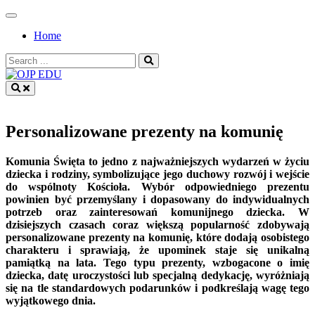
Skip
to
Home
content
Search
for:
OJP EDU
Personalizowane prezenty na komunię
Komunia Święta to jedno z najważniejszych wydarzeń w życiu
dziecka i rodziny, symbolizujące jego duchowy rozwój i wejście
do wspólnoty Kościoła. Wybór odpowiedniego prezentu
powinien być przemyślany i dopasowany do indywidualnych
potrzeb oraz zainteresowań komunijnego dziecka. W
dzisiejszych czasach coraz większą popularność zdobywają
personalizowane prezenty na komunię, które dodają osobistego
charakteru i sprawiają, że upominek staje się unikalną
pamiątką na lata. Tego typu prezenty, wzbogacone o imię
dziecka, datę uroczystości lub specjalną dedykację, wyróżniają
się na tle standardowych podarunków i podkreślają wagę tego
wyjątkowego dnia.