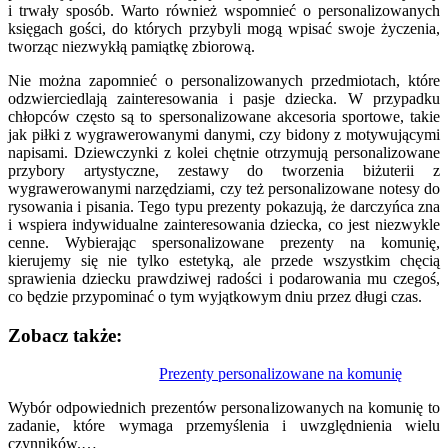
i trwały sposób. Warto również wspomnieć o personalizowanych
księgach gości, do których przybyli mogą wpisać swoje życzenia,
tworząc niezwykłą pamiątkę zbiorową.
Nie można zapomnieć o personalizowanych przedmiotach, które
odzwierciedlają zainteresowania i pasje dziecka. W przypadku
chłopców często są to spersonalizowane akcesoria sportowe, takie
jak piłki z wygrawerowanymi danymi, czy bidony z motywującymi
napisami. Dziewczynki z kolei chętnie otrzymują personalizowane
przybory artystyczne, zestawy do tworzenia biżuterii z
wygrawerowanymi narzędziami, czy też personalizowane notesy do
rysowania i pisania. Tego typu prezenty pokazują, że darczyńca zna
i wspiera indywidualne zainteresowania dziecka, co jest niezwykle
cenne. Wybierając spersonalizowane prezenty na komunię,
kierujemy się nie tylko estetyką, ale przede wszystkim chęcią
sprawienia dziecku prawdziwej radości i podarowania mu czegoś,
co będzie przypominać o tym wyjątkowym dniu przez długi czas.
Zobacz także:
Nawigacja
Prezenty personalizowane na komunię
wpisu
Wybór odpowiednich prezentów personalizowanych na komunię to
zadanie, które wymaga przemyślenia i uwzględnienia wielu
czynników.…