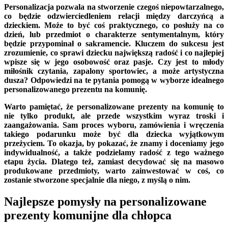
Personalizacja pozwala na stworzenie czegoś niepowtarzalnego,
co będzie odzwierciedleniem relacji między darczyńcą a
dzieckiem. Może to być coś praktycznego, co posłuży na co
dzień, lub przedmiot o charakterze sentymentalnym, który
będzie przypominał o sakramencie. Kluczem do sukcesu jest
zrozumienie, co sprawi dziecku największą radość i co najlepiej
wpisze się w jego osobowość oraz pasje. Czy jest to młody
miłośnik czytania, zapalony sportowiec, a może artystyczna
dusza? Odpowiedzi na te pytania pomogą w wyborze idealnego
personalizowanego prezentu na komunię.
Warto pamiętać, że personalizowane prezenty na komunię to
nie tylko produkt, ale przede wszystkim wyraz troski i
zaangażowania. Sam proces wyboru, zamówienia i wręczenia
takiego podarunku może być dla dziecka wyjątkowym
przeżyciem. To okazja, by pokazać, że znamy i doceniamy jego
indywidualność, a także podzielamy radość z tego ważnego
etapu życia. Dlatego też, zamiast decydować się na masowo
produkowane przedmioty, warto zainwestować w coś, co
zostanie stworzone specjalnie dla niego, z myślą o nim.
Najlepsze pomysły na personalizowane
prezenty komunijne dla chłopca