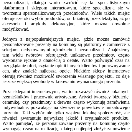
personalizacji, dlatego warto zwrócić się ku specjalistycznym
platformom i sklepom internetowym, które specjalizują się w
tworzeniu spersonalizowanych przedmiotów. Wiele takich miejsc
oferuje szeroki wybór produktów, od biżuterii, przez tekstylia, aż po
akcesoria i artykuły dekoracyjne, które można dowolnie
modyfikować.
Jednym z najpopularniejszych miejsc, gdzie można zamówić
personalizowane prezenty na komunię, są platformy e-commerce z
sekcjami dedykowanymi rękodziełu i personalizacji. Znajdziemy
tam wielu twórców oferujących unikatowe przedmioty, często
wykonane ręcznie z dbałością o detale. Warto poświęcić czas na
przeglądanie ofert, czytanie opinii innych klientów i porównywanie
cen, aby znaleźć najlepszą opcję. Niektóre sklepy internetowe
oferują również możliwość stworzenia własnego projektu, co daje
jeszcze większą swobodę w kreowaniu wymarzonego prezentu.
Poza sklepami internetowymi, warto rozważyć również lokalnych
rzemieślników i pracownie artystyczne. Artyści tworzący biżuterię,
ceramikę, czy przedmioty z drewna często wykonują zamówienia
indywidualne, pozwalając na stworzenie prawdziwie unikatowego
prezentu. Taki wybór nie tylko wspiera lokalną społeczność, ale
również gwarantuje najwyższą jakość i oryginalność produktu.
Warto pamiętać, że personalizowane prezenty na komunię często
wymagają czasu na realizację, dlatego najlepiej złożyć zamówienie