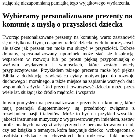
stając się niezapomnianą pamiątką tego wyjątkowego wydarzenia.
Wybieramy personalizowane prezenty na
komunię z myślą o przyszłości dziecka
Tworząc personalizowane prezenty na komunię, warto zastanowić
się nie tylko nad tym, co sprawi radość dziecku w dniu uroczystości,
ale także jak prezent ten może mu służyć w przyszłości. Dobrze
dobrany, spersonalizowany upominek może stać się inspiracją,
wsparciem w rozwoju lub po prostu piękną przypominajką o
ważnym wydarzeniu i wartościach, które zostały wtedy
przypieczętowane. Przykładem takiego prezentu może być piękna
Biblia z dedykacją, zawierająca cytaty motywujące do rozwoju
duchowego i moralnego, a także miejsce na zapisanie ważnych dat i
wspomnień z życia. Taki prezent towarzyszyć dziecku może przez
wiele lat, służąc jako źródło mądrości i wsparcia.
Innym pomysłem na personalizowane prezenty na komunię, które
mają potencjał długoterminowy, są przedmioty związane z
rozwijaniem pasji i talentów. Może to być na przykład wysokiej
jakości instrument muzyczny z wygrawerowanym imieniem, zestaw
profesjonalnych narzędzi artystycznych z personalizowanym etui,
czy też książka o tematyce, która fascynuje dziecko, wzbogacona o
osobistą dedykację od chrzestnych lub rodziców. Taki prezent