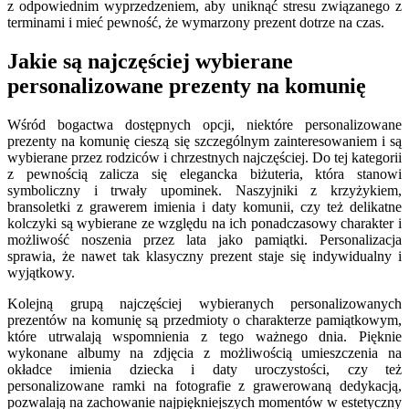
z odpowiednim wyprzedzeniem, aby uniknąć stresu związanego z
terminami i mieć pewność, że wymarzony prezent dotrze na czas.
Jakie są najczęściej wybierane
personalizowane prezenty na komunię
Wśród bogactwa dostępnych opcji, niektóre personalizowane
prezenty na komunię cieszą się szczególnym zainteresowaniem i są
wybierane przez rodziców i chrzestnych najczęściej. Do tej kategorii
z pewnością zalicza się elegancka biżuteria, która stanowi
symboliczny i trwały upominek. Naszyjniki z krzyżykiem,
bransoletki z grawerem imienia i daty komunii, czy też delikatne
kolczyki są wybierane ze względu na ich ponadczasowy charakter i
możliwość noszenia przez lata jako pamiątki. Personalizacja
sprawia, że nawet tak klasyczny prezent staje się indywidualny i
wyjątkowy.
Kolejną grupą najczęściej wybieranych personalizowanych
prezentów na komunię są przedmioty o charakterze pamiątkowym,
które utrwalają wspomnienia z tego ważnego dnia. Pięknie
wykonane albumy na zdjęcia z możliwością umieszczenia na
okładce imienia dziecka i daty uroczystości, czy też
personalizowane ramki na fotografie z grawerowaną dedykacją,
pozwalają na zachowanie najpiękniejszych momentów w estetyczny