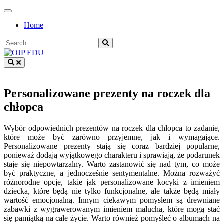
Skip
to
Home
content
Search
for:
OJP EDU
Personalizowane prezenty na roczek dla
chłopca
Wybór odpowiednich prezentów na roczek dla chłopca to zadanie,
które może być zarówno przyjemne, jak i wymagające.
Personalizowane prezenty stają się coraz bardziej popularne,
ponieważ dodają wyjątkowego charakteru i sprawiają, że podarunek
staje się niepowtarzalny. Warto zastanowić się nad tym, co może
być praktyczne, a jednocześnie sentymentalne. Można rozważyć
różnorodne opcje, takie jak personalizowane kocyki z imieniem
dziecka, które będą nie tylko funkcjonalne, ale także będą miały
wartość emocjonalną. Innym ciekawym pomysłem są drewniane
zabawki z wygrawerowanym imieniem malucha, które mogą stać
się pamiątką na całe życie. Warto również pomyśleć o albumach na