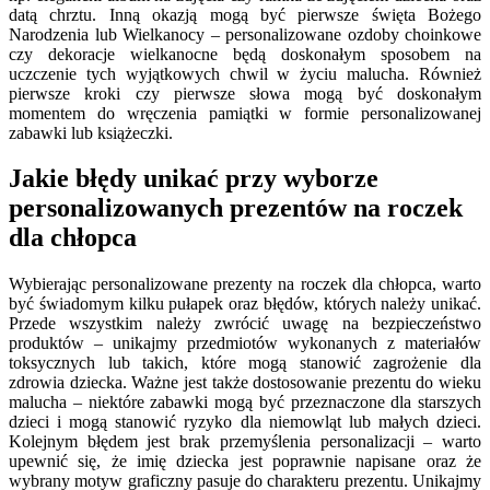
datą chrztu. Inną okazją mogą być pierwsze święta Bożego
Narodzenia lub Wielkanocy – personalizowane ozdoby choinkowe
czy dekoracje wielkanocne będą doskonałym sposobem na
uczczenie tych wyjątkowych chwil w życiu malucha. Również
pierwsze kroki czy pierwsze słowa mogą być doskonałym
momentem do wręczenia pamiątki w formie personalizowanej
zabawki lub książeczki.
Jakie błędy unikać przy wyborze
personalizowanych prezentów na roczek
dla chłopca
Wybierając personalizowane prezenty na roczek dla chłopca, warto
być świadomym kilku pułapek oraz błędów, których należy unikać.
Przede wszystkim należy zwrócić uwagę na bezpieczeństwo
produktów – unikajmy przedmiotów wykonanych z materiałów
toksycznych lub takich, które mogą stanowić zagrożenie dla
zdrowia dziecka. Ważne jest także dostosowanie prezentu do wieku
malucha – niektóre zabawki mogą być przeznaczone dla starszych
dzieci i mogą stanowić ryzyko dla niemowląt lub małych dzieci.
Kolejnym błędem jest brak przemyślenia personalizacji – warto
upewnić się, że imię dziecka jest poprawnie napisane oraz że
wybrany motyw graficzny pasuje do charakteru prezentu. Unikajmy