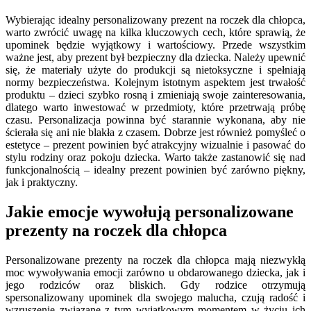
Wybierając idealny personalizowany prezent na roczek dla chłopca,
warto zwrócić uwagę na kilka kluczowych cech, które sprawią, że
upominek będzie wyjątkowy i wartościowy. Przede wszystkim
ważne jest, aby prezent był bezpieczny dla dziecka. Należy upewnić
się, że materiały użyte do produkcji są nietoksyczne i spełniają
normy bezpieczeństwa. Kolejnym istotnym aspektem jest trwałość
produktu – dzieci szybko rosną i zmieniają swoje zainteresowania,
dlatego warto inwestować w przedmioty, które przetrwają próbę
czasu. Personalizacja powinna być starannie wykonana, aby nie
ścierała się ani nie blakła z czasem. Dobrze jest również pomyśleć o
estetyce – prezent powinien być atrakcyjny wizualnie i pasować do
stylu rodziny oraz pokoju dziecka. Warto także zastanowić się nad
funkcjonalnością – idealny prezent powinien być zarówno piękny,
jak i praktyczny.
Jakie emocje wywołują personalizowane
prezenty na roczek dla chłopca
Personalizowane prezenty na roczek dla chłopca mają niezwykłą
moc wywoływania emocji zarówno u obdarowanego dziecka, jak i
jego rodziców oraz bliskich. Gdy rodzice otrzymują
spersonalizowany upominek dla swojego malucha, czują radość i
wzruszenie związane z tym wyjątkowym momentem w życiu ich