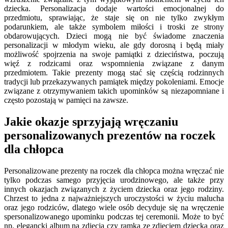
dziecka. Personalizacja dodaje wartości emocjonalnej do
przedmiotu, sprawiając, że staje się on nie tylko zwykłym
podarunkiem, ale także symbolem miłości i troski ze strony
obdarowujących. Dzieci mogą nie być świadome znaczenia
personalizacji w młodym wieku, ale gdy dorosną i będą miały
możliwość spojrzenia na swoje pamiątki z dzieciństwa, poczują
więź z rodzicami oraz wspomnienia związane z danym
przedmiotem. Takie prezenty mogą stać się częścią rodzinnych
tradycji lub przekazywanych pamiątek między pokoleniami. Emocje
związane z otrzymywaniem takich upominków są niezapomniane i
często pozostają w pamięci na zawsze.
Jakie okazje sprzyjają wręczaniu
personalizowanych prezentów na roczek
dla chłopca
Personalizowane prezenty na roczek dla chłopca można wręczać nie
tylko podczas samego przyjęcia urodzinowego, ale także przy
innych okazjach związanych z życiem dziecka oraz jego rodziny.
Chrzest to jedna z najważniejszych uroczystości w życiu malucha
oraz jego rodziców, dlatego wiele osób decyduje się na wręczenie
spersonalizowanego upominku podczas tej ceremonii. Może to być
np. elegancki album na zdjęcia czy ramka ze zdjęciem dziecka oraz