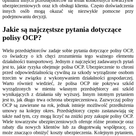
opiniami innych przedsiębiorców na temat konkretnych towarzystw
ubezpieczeniowych oraz ich obsługi klienta. Często doświadczenia
innych osób mogą okazać się niezwykle pomocne przy
podejmowaniu decyzji.
Jakie są najczęstsze pytania dotyczące
polisy OCP?
Wielu przedsiębiorców zadaje sobie pytania dotyczące polisy OCP,
co świadczy o ich chęci zrozumienia tego ważnego elementu
działalności transportowej. Jednym z najczęściej zadawanych pytań
jest to, jakie ryzyka obejmuje polisa OCP. Ubezpieczenie to chroni
przed odpowiedzialnością cywilną za szkody wyrządzone osobom
trzecim w związku z wykonywaniem działalności gospodarczej.
Warto również wiedzieć, że polisa OCP nie pokrywa szkód
wyrządzonych w mieniu własnym przedsiębiorcy ani szkód
wynikających z działania siły wyższej. Innym istotnym pytaniem
jest to, jak długo trwa ochrona ubezpieczeniowa. Zazwyczaj polisy
OCP są zawierane na rok, jednak istnieje możliwość przedłużenia
umowy na kolejny okres. Przedsiębiorcy często zastanawiają się
także nad tym, czy mogą liczyć na zniżki przy zakupie polisy OCP.
Wiele towarzystw ubezpieczeniowych oferuje różne promocje oraz
rabaty dla nowych klientów lub za długotrwałą współpracę, co
może znacząco obniżyć koszty ubezpieczenia. Kolejnym pytaniem,