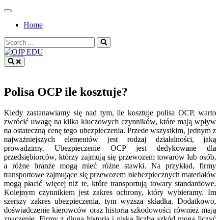
Skip
to
Home
content
Search
for:
OJP EDU
Polisa OCP ile kosztuje?
Kiedy zastanawiamy się nad tym, ile kosztuje polisa OCP, warto
zwrócić uwagę na kilka kluczowych czynników, które mają wpływ
na ostateczną cenę tego ubezpieczenia. Przede wszystkim, jednym z
najważniejszych elementów jest rodzaj działalności, jaką
prowadzimy. Ubezpieczenie OCP jest dedykowane dla
przedsiębiorców, którzy zajmują się przewozem towarów lub osób,
a różne branże mogą mieć różne stawki. Na przykład, firmy
transportowe zajmujące się przewozem niebezpiecznych materiałów
mogą płacić więcej niż te, które transportują towary standardowe.
Kolejnym czynnikiem jest zakres ochrony, który wybieramy. Im
szerszy zakres ubezpieczenia, tym wyższa składka. Dodatkowo,
doświadczenie kierowców oraz historia szkodowości również mają
znaczenie. Firmy z długą historią i niską liczbą szkód mogą liczyć