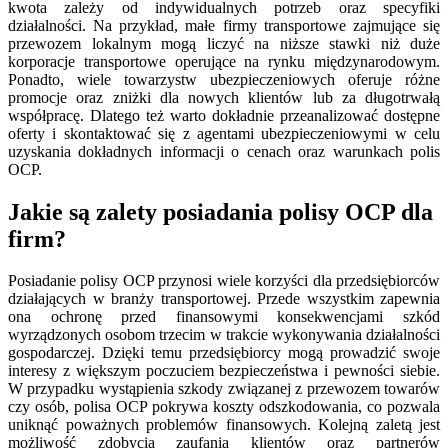
kwota zależy od indywidualnych potrzeb oraz specyfiki
działalności. Na przykład, małe firmy transportowe zajmujące się
przewozem lokalnym mogą liczyć na niższe stawki niż duże
korporacje transportowe operujące na rynku międzynarodowym.
Ponadto, wiele towarzystw ubezpieczeniowych oferuje różne
promocje oraz zniżki dla nowych klientów lub za długotrwałą
współpracę. Dlatego też warto dokładnie przeanalizować dostępne
oferty i skontaktować się z agentami ubezpieczeniowymi w celu
uzyskania dokładnych informacji o cenach oraz warunkach polis
OCP.
Jakie są zalety posiadania polisy OCP dla
firm?
Posiadanie polisy OCP przynosi wiele korzyści dla przedsiębiorców
działających w branży transportowej. Przede wszystkim zapewnia
ona ochronę przed finansowymi konsekwencjami szkód
wyrządzonych osobom trzecim w trakcie wykonywania działalności
gospodarczej. Dzięki temu przedsiębiorcy mogą prowadzić swoje
interesy z większym poczuciem bezpieczeństwa i pewności siebie.
W przypadku wystąpienia szkody związanej z przewozem towarów
czy osób, polisa OCP pokrywa koszty odszkodowania, co pozwala
uniknąć poważnych problemów finansowych. Kolejną zaletą jest
możliwość zdobycia zaufania klientów oraz partnerów