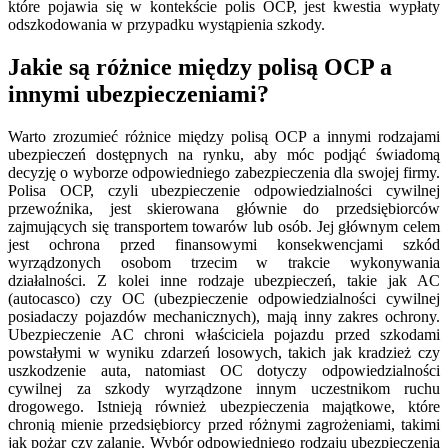
które pojawia się w kontekście polis OCP, jest kwestia wypłaty
odszkodowania w przypadku wystąpienia szkody.
Jakie są różnice między polisą OCP a
innymi ubezpieczeniami?
Warto zrozumieć różnice między polisą OCP a innymi rodzajami
ubezpieczeń dostępnych na rynku, aby móc podjąć świadomą
decyzję o wyborze odpowiedniego zabezpieczenia dla swojej firmy.
Polisa OCP, czyli ubezpieczenie odpowiedzialności cywilnej
przewoźnika, jest skierowana głównie do przedsiębiorców
zajmujących się transportem towarów lub osób. Jej głównym celem
jest ochrona przed finansowymi konsekwencjami szkód
wyrządzonych osobom trzecim w trakcie wykonywania
działalności. Z kolei inne rodzaje ubezpieczeń, takie jak AC
(autocasco) czy OC (ubezpieczenie odpowiedzialności cywilnej
posiadaczy pojazdów mechanicznych), mają inny zakres ochrony.
Ubezpieczenie AC chroni właściciela pojazdu przed szkodami
powstałymi w wyniku zdarzeń losowych, takich jak kradzież czy
uszkodzenie auta, natomiast OC dotyczy odpowiedzialności
cywilnej za szkody wyrządzone innym uczestnikom ruchu
drogowego. Istnieją również ubezpieczenia majątkowe, które
chronią mienie przedsiębiorcy przed różnymi zagrożeniami, takimi
jak pożar czy zalanie. Wybór odpowiedniego rodzaju ubezpieczenia