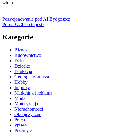
wielu…
Pozycjonowanie pod AI Bydgoszcz
Polisa OCP co to jest?
Kategorie
Biznes
Budownictwo
Dzieci
Dziecko
Edukacja
Geologia górnicza
Hobby
Imprezy
Marketing i reklama
Moda
Motoryzacja
Nieruchomości
Obcojęzyczne
Praca
Prawo
Przemysł