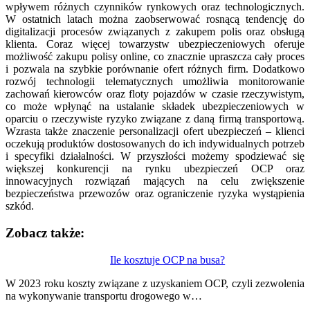
wpływem różnych czynników rynkowych oraz technologicznych.
W ostatnich latach można zaobserwować rosnącą tendencję do
digitalizacji procesów związanych z zakupem polis oraz obsługą
klienta. Coraz więcej towarzystw ubezpieczeniowych oferuje
możliwość zakupu polisy online, co znacznie upraszcza cały proces
i pozwala na szybkie porównanie ofert różnych firm. Dodatkowo
rozwój technologii telematycznych umożliwia monitorowanie
zachowań kierowców oraz floty pojazdów w czasie rzeczywistym,
co może wpłynąć na ustalanie składek ubezpieczeniowych w
oparciu o rzeczywiste ryzyko związane z daną firmą transportową.
Wzrasta także znaczenie personalizacji ofert ubezpieczeń – klienci
oczekują produktów dostosowanych do ich indywidualnych potrzeb
i specyfiki działalności. W przyszłości możemy spodziewać się
większej konkurencji na rynku ubezpieczeń OCP oraz
innowacyjnych rozwiązań mających na celu zwiększenie
bezpieczeństwa przewozów oraz ograniczenie ryzyka wystąpienia
szkód.
Zobacz także:
Nawigacja
Ile kosztuje OCP na busa?
wpisu
W 2023 roku koszty związane z uzyskaniem OCP, czyli zezwolenia
na wykonywanie transportu drogowego w…