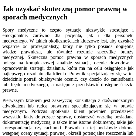
Jak uzyskać skuteczną pomoc prawną w
sporach medycznych
Spory medyczne to często sytuacje niezwykle stresujące i
emocjonalne, zarówno dla pacjenta, jak i dla personelu
medycznego. W takich okolicznościach kluczowe jest, aby uzyskać
wsparcie od profesjonalisty, który nie tylko posiada dogłębną
wiedzę prawniczą, ale również rozumie specyfikę branży
medycznej. Skuteczna pomoc prawna w sporach medycznych
polega na kompleksowej analizie sytuacji, ocenie dowodów i
opracowaniu strategii działania, która ma na celu osiągnięcie jak
najlepszego rezultatu dla klienta. Prawnik specjalizujący się w tej
dziedzinie potrafi obiektywnie ocenić, czy doszło do zaniedbania
lub błędu medycznego, a następnie przedstawić dostępne ścieżki
prawne.
Pierwszym krokiem jest zazwyczaj konsultacja z doświadczonym
adwokatem lub radcą prawnym specjalizującym się w prawie
medycznym. Podczas spotkania klient powinien przedstawić
wszystkie fakty dotyczące sprawy, dostarczyć wszelką posiadaną
dokumentację medyczną, a także inne istotne dokumenty, takie jak
korespondencja czy rachunki. Prawnik na tej podstawie dokona
wstępnej oceny sytuacji prawnej, określi potencjalne roszczenia lub