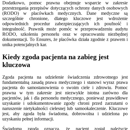
Dodatkowo, pomoc prawna obejmuje wsparcie w zakresie
przestrzegania przepisów dotyczących ochrony danych osobowych
(RODO) w placówkach medycznych. Dane medyczne są
szczególnie chronione, dlatego kluczowe jest wdrożenie
odpowiednich procedur zabezpieczających ich poufność i
integralność. Prawnik może pomóc w przeprowadzeniu audytu
RODO, szkoleniu personelu oraz w opracowaniu niezbędnej
dokumentacji. To Ensures, że placówka działa zgodnie z prawem i
unika potencjalnych kar.
Kiedy zgoda pacjenta na zabieg jest
kluczowa
Zgoda pacjenta na udzielenie świadczenia zdrowotnego jest
fundamentalną zasadą prawa medycznego i stanowi wyraz prawa
pacjenta do samostanowienia o swoim ciele i zdrowiu. Pomoc
prawna w tym zakresie jest niezwykle istotna zarówno dla
pacjentów, jak i dla personelu medycznego, ponieważ prawidłowe
uzyskanie i udokumentowanie zgody chroni przed zarzutami o
naruszenie nietykalności cielesnej lub samookaleczenie. Kluczowe
jest, aby zgoda była świadoma, dobrowolna i udzielona po
uzyskaniu pełnej informacji.
Świadoma zgoda oznacza, że pacjent został należycie