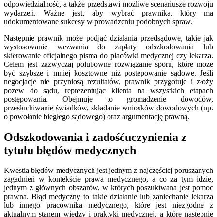
odpowiedzialność, a także przedstawi możliwe scenariusze rozwoju
wydarzeń. Ważne jest, aby wybrać prawnika, który ma
udokumentowane sukcesy w prowadzeniu podobnych spraw.
Następnie prawnik może podjąć działania przedsądowe, takie jak
wystosowanie wezwania do zapłaty odszkodowania lub
skierowanie oficjalnego pisma do placówki medycznej czy lekarza.
Celem jest zazwyczaj polubowne rozwiązanie sporu, które może
być szybsze i mniej kosztowne niż postępowanie sądowe. Jeśli
negocjacje nie przyniosą rezultatów, prawnik przygotuje i złoży
pozew do sądu, reprezentując klienta na wszystkich etapach
postępowania. Obejmuje to gromadzenie dowodów,
przesłuchiwanie świadków, składanie wniosków dowodowych (np.
o powołanie biegłego sądowego) oraz argumentację prawną.
Odszkodowania i zadośćuczynienia z
tytułu błędów medycznych
Kwestia błędów medycznych jest jednym z najczęściej poruszanych
zagadnień w kontekście prawa medycznego, a co za tym idzie,
jednym z głównych obszarów, w których poszukiwana jest pomoc
prawna. Błąd medyczny to takie działanie lub zaniechanie lekarza
lub innego pracownika medycznego, które jest niezgodne z
aktualnym stanem wiedzy i praktyki medycznej, a które następnie