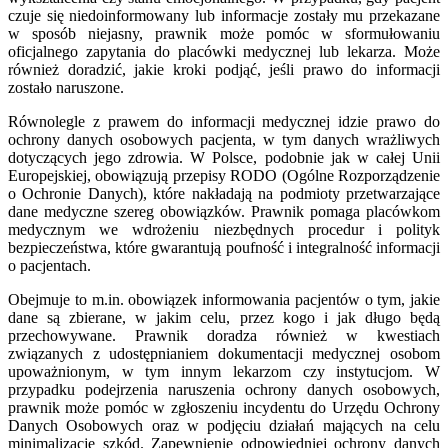
czuje się niedoinformowany lub informacje zostały mu przekazane
w sposób niejasny, prawnik może pomóc w sformułowaniu
oficjalnego zapytania do placówki medycznej lub lekarza. Może
również doradzić, jakie kroki podjąć, jeśli prawo do informacji
zostało naruszone.
Równolegle z prawem do informacji medycznej idzie prawo do
ochrony danych osobowych pacjenta, w tym danych wrażliwych
dotyczących jego zdrowia. W Polsce, podobnie jak w całej Unii
Europejskiej, obowiązują przepisy RODO (Ogólne Rozporządzenie
o Ochronie Danych), które nakładają na podmioty przetwarzające
dane medyczne szereg obowiązków. Prawnik pomaga placówkom
medycznym we wdrożeniu niezbędnych procedur i polityk
bezpieczeństwa, które gwarantują poufność i integralność informacji
o pacjentach.
Obejmuje to m.in. obowiązek informowania pacjentów o tym, jakie
dane są zbierane, w jakim celu, przez kogo i jak długo będą
przechowywane. Prawnik doradza również w kwestiach
związanych z udostępnianiem dokumentacji medycznej osobom
upoważnionym, w tym innym lekarzom czy instytucjom. W
przypadku podejrzenia naruszenia ochrony danych osobowych,
prawnik może pomóc w zgłoszeniu incydentu do Urzędu Ochrony
Danych Osobowych oraz w podjęciu działań mających na celu
minimalizację szkód. Zapewnienie odpowiedniej ochrony danych