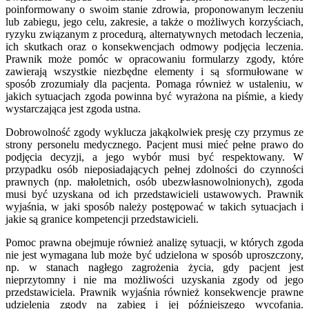
poinformowany o swoim stanie zdrowia, proponowanym leczeniu
lub zabiegu, jego celu, zakresie, a także o możliwych korzyściach,
ryzyku związanym z procedurą, alternatywnych metodach leczenia,
ich skutkach oraz o konsekwencjach odmowy podjęcia leczenia.
Prawnik może pomóc w opracowaniu formularzy zgody, które
zawierają wszystkie niezbędne elementy i są sformułowane w
sposób zrozumiały dla pacjenta. Pomaga również w ustaleniu, w
jakich sytuacjach zgoda powinna być wyrażona na piśmie, a kiedy
wystarczająca jest zgoda ustna.
Dobrowolność zgody wyklucza jakąkolwiek presję czy przymus ze
strony personelu medycznego. Pacjent musi mieć pełne prawo do
podjęcia decyzji, a jego wybór musi być respektowany. W
przypadku osób nieposiadających pełnej zdolności do czynności
prawnych (np. małoletnich, osób ubezwłasnowolnionych), zgoda
musi być uzyskana od ich przedstawicieli ustawowych. Prawnik
wyjaśnia, w jaki sposób należy postępować w takich sytuacjach i
jakie są granice kompetencji przedstawicieli.
Pomoc prawna obejmuje również analizę sytuacji, w których zgoda
nie jest wymagana lub może być udzielona w sposób uproszczony,
np. w stanach nagłego zagrożenia życia, gdy pacjent jest
nieprzytomny i nie ma możliwości uzyskania zgody od jego
przedstawiciela. Prawnik wyjaśnia również konsekwencje prawne
udzielenia zgody na zabieg i jej późniejszego wycofania.