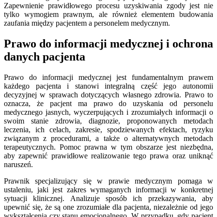
Zapewnienie prawidłowego procesu uzyskiwania zgody jest nie
tylko wymogiem prawnym, ale również elementem budowania
zaufania między pacjentem a personelem medycznym.
Prawo do informacji medycznej i ochrona
danych pacjenta
Prawo do informacji medycznej jest fundamentalnym prawem
każdego pacjenta i stanowi integralną część jego autonomii
decyzyjnej w sprawach dotyczących własnego zdrowia. Prawo to
oznacza, że pacjent ma prawo do uzyskania od personelu
medycznego jasnych, wyczerpujących i zrozumiałych informacji o
swoim stanie zdrowia, diagnozie, proponowanych metodach
leczenia, ich celach, zakresie, spodziewanych efektach, ryzyku
związanym z procedurami, a także o alternatywnych metodach
terapeutycznych. Pomoc prawna w tym obszarze jest niezbędna,
aby zapewnić prawidłowe realizowanie tego prawa oraz uniknąć
naruszeń.
Prawnik specjalizujący się w prawie medycznym pomaga w
ustaleniu, jaki jest zakres wymaganych informacji w konkretnej
sytuacji klinicznej. Analizuje sposób ich przekazywania, aby
upewnić się, że są one zrozumiałe dla pacjenta, niezależnie od jego
wykształcenia czy stanu emocjonalnego. W przypadku, gdy pacjent