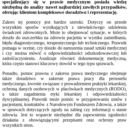
specjalizujący się w prawie medycznym posiada wiedzę
niezbędną do analizy nawet najbardziej zawiłych przypadków,
oferując klientom kompleksowe doradztwo i reprezentację.
Zakres tej pomocy jest bardzo szeroki. Dotyczy on przede
wszystkim sporów wynikających z niewłaściwego udzielenia
świadczeń zdrowotnych. Może to obejmować sytuacje, w których
doszło do uszczerbku na zdrowiu pacjenta w wyniku zaniedbania,
błędu diagnostycznego, terapeutycznego lub technicznego. Prawnik
pomaga w ocenie, czy doszło do naruszenia zasad sztuki medycznej
i czy można mówić o odpowiedzialności odszkodowawczej lub
zadośćuczynieniu. Analizuje również dokumentację medyczną,
która często stanowi kluczowy dowód w tego typu sprawach.
Ponadto, pomoc prawna z zakresu prawa medycznego obejmuje
także doradztwo w zakresie prawa pracy dla personelu
medycznego, kwestie związane z prowadzeniem praktyki lekarskiej,
ochroną danych osobowych w placówkach medycznych (RODO),
a także zagadnienia etyki lekarskiej i odpowiedzialności
dyscyplinarnej. Prawnik może pomóc w przygotowaniu umów z
pacjentami, kontraktów z Narodowym Funduszem Zdrowia, a także
w sprawach dotyczących zgody na zabieg czy informacji o stanie
zdrowia. Jest to wsparcie niezbędne dla zapewnienia zgodności
działania z obowiązującymi przepisami oraz ochrony praw
wszystkich stron.