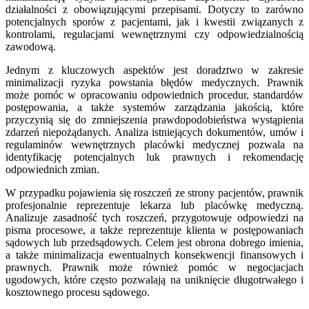
działalności z obowiązującymi przepisami. Dotyczy to zarówno
potencjalnych sporów z pacjentami, jak i kwestii związanych z
kontrolami, regulacjami wewnętrznymi czy odpowiedzialnością
zawodową.
Jednym z kluczowych aspektów jest doradztwo w zakresie
minimalizacji ryzyka powstania błędów medycznych. Prawnik
może pomóc w opracowaniu odpowiednich procedur, standardów
postępowania, a także systemów zarządzania jakością, które
przyczynią się do zmniejszenia prawdopodobieństwa wystąpienia
zdarzeń niepożądanych. Analiza istniejących dokumentów, umów i
regulaminów wewnętrznych placówki medycznej pozwala na
identyfikację potencjalnych luk prawnych i rekomendację
odpowiednich zmian.
W przypadku pojawienia się roszczeń ze strony pacjentów, prawnik
profesjonalnie reprezentuje lekarza lub placówkę medyczną.
Analizuje zasadność tych roszczeń, przygotowuje odpowiedzi na
pisma procesowe, a także reprezentuje klienta w postępowaniach
sądowych lub przedsądowych. Celem jest obrona dobrego imienia,
a także minimalizacja ewentualnych konsekwencji finansowych i
prawnych. Prawnik może również pomóc w negocjacjach
ugodowych, które często pozwalają na uniknięcie długotrwałego i
kosztownego procesu sądowego.