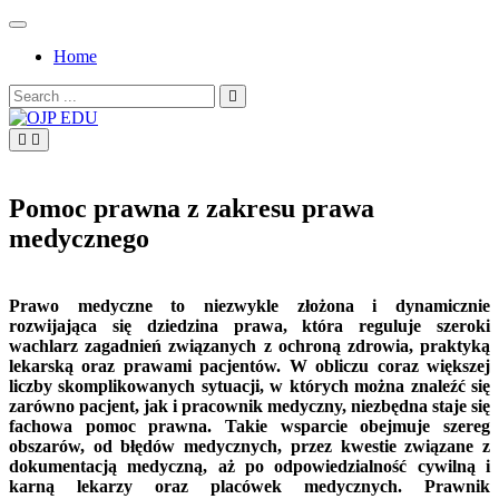
Skip
to
Home
content
Search
for:
OJP EDU
Pomoc prawna z zakresu prawa
medycznego
Prawo medyczne to niezwykle złożona i dynamicznie
rozwijająca się dziedzina prawa, która reguluje szeroki
wachlarz zagadnień związanych z ochroną zdrowia, praktyką
lekarską oraz prawami pacjentów. W obliczu coraz większej
liczby skomplikowanych sytuacji, w których można znaleźć się
zarówno pacjent, jak i pracownik medyczny, niezbędna staje się
fachowa pomoc prawna. Takie wsparcie obejmuje szereg
obszarów, od błędów medycznych, przez kwestie związane z
dokumentacją medyczną, aż po odpowiedzialność cywilną i
karną lekarzy oraz placówek medycznych. Prawnik