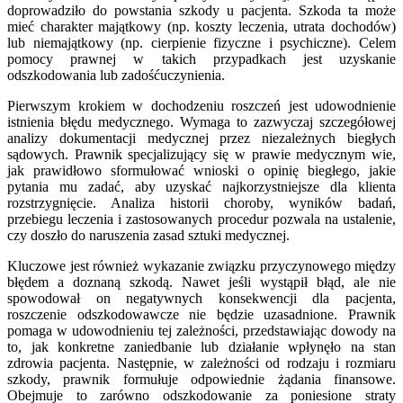
doprowadziło do powstania szkody u pacjenta. Szkoda ta może
mieć charakter majątkowy (np. koszty leczenia, utrata dochodów)
lub niemajątkowy (np. cierpienie fizyczne i psychiczne). Celem
pomocy prawnej w takich przypadkach jest uzyskanie
odszkodowania lub zadośćuczynienia.
Pierwszym krokiem w dochodzeniu roszczeń jest udowodnienie
istnienia błędu medycznego. Wymaga to zazwyczaj szczegółowej
analizy dokumentacji medycznej przez niezależnych biegłych
sądowych. Prawnik specjalizujący się w prawie medycznym wie,
jak prawidłowo sformułować wnioski o opinię biegłego, jakie
pytania mu zadać, aby uzyskać najkorzystniejsze dla klienta
rozstrzygnięcie. Analiza historii choroby, wyników badań,
przebiegu leczenia i zastosowanych procedur pozwala na ustalenie,
czy doszło do naruszenia zasad sztuki medycznej.
Kluczowe jest również wykazanie związku przyczynowego między
błędem a doznaną szkodą. Nawet jeśli wystąpił błąd, ale nie
spowodował on negatywnych konsekwencji dla pacjenta,
roszczenie odszkodowawcze nie będzie uzasadnione. Prawnik
pomaga w udowodnieniu tej zależności, przedstawiając dowody na
to, jak konkretne zaniedbanie lub działanie wpłynęło na stan
zdrowia pacjenta. Następnie, w zależności od rodzaju i rozmiaru
szkody, prawnik formułuje odpowiednie żądania finansowe.
Obejmuje to zarówno odszkodowanie za poniesione straty