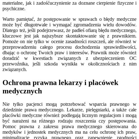
materialne, jak i zadośćuczynienie za doznane cierpienie fizyczne i
psychiczne.
Warto pamiętać, że postępowanie w sprawach o błędy medyczne
może być długotrwałe i wymagać zgromadzenia wielu dowodów.
Dlatego też, jeśli podejrzewasz, że padłeś ofiarą błędu medycznego,
kluczowe jest jak najszybsze skontaktowanie się z prawnikiem.
Pomoże on nie tylko w ocenie zasadności roszczeń, ale również w
przeprowadzeniu całego procesu dochodzenia sprawiedliwości,
dbając o ochronę Twoich praw i interesów. Prawnik może również
doradzić w kwestiach związanych z ubezpieczeniem OC
przewoźnika, jeśli szkoda wynikła w okolicznościach z nim
związanych.
Ochrona prawna lekarzy i placówek
medycznych
Nie tylko pacjenci mogą potrzebować wsparcia prawnego w
dziedzinie prawa medycznego. Lekarze, pielęgniarki, a także całe
placówki medyczne również podlegają licznym regulacjom i mogą
być narażeni na różnego rodzaju roszczenia czy postępowania.
Pomoc prawna z zakresu prawa medycznego skierowana do
medyków i jednostek medycznych ma na celu ochronę ich praw,
minimalizację ryzyka prawnego oraz zapewnienie zgodności