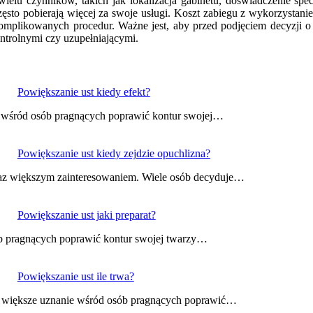
wielu czynników, takich jak lokalizacja gabinetu, doświadczenie sp
sto pobierają więcej za swoje usługi. Koszt zabiegu z wykorzystani
omplikowanych procedur. Ważne jest, aby przed podjęciem decyzji o z
ntrolnymi czy uzupełniającymi.
Powiększanie ust kiedy efekt?
ść wśród osób pragnących poprawić kontur swojej…
Powiększanie ust kiedy zejdzie opuchlizna?
coraz większym zainteresowaniem. Wiele osób decyduje…
Powiększanie ust jaki preparat?
sób pragnących poprawić kontur swojej twarzy…
Powiększanie ust ile trwa?
raz większe uznanie wśród osób pragnących poprawić…