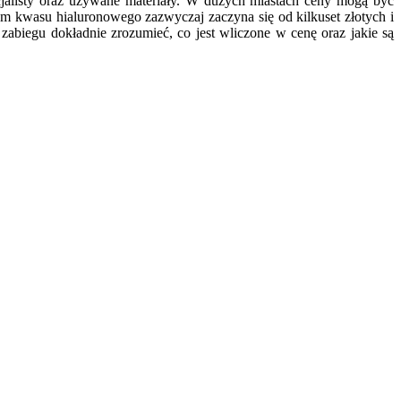
ecjalisty oraz używane materiały. W dużych miastach ceny mogą być
em kwasu hialuronowego zazwyczaj zaczyna się od kilkuset złotych i
abiegu dokładnie zrozumieć, co jest wliczone w cenę oraz jakie są