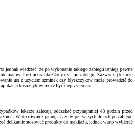
to jednak wiedzieć, że po wykonaniu takiego zabiegu istnieją pewne
y nie malować ust przez określony czas po zabiegu. Zazwyczaj lekarze
alowanie ust z użyciem szminek czy błyszczyków może prowadzić do
że aplikacja kosmetyków może być nieprzyjemna.
zypadków lekarze zalecają odczekać przynajmniej 48 godzin przed
ażnień. Warto również pamiętać, że w pierwszych dniach po zabiegu
ząć delikatnie stosować produkty do makijażu, jednak warto wybierać