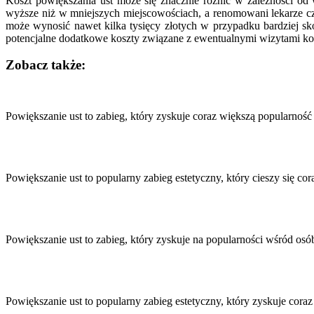
Koszt powiększania ust może się znacznie różnić w zależności od 
wyższe niż w mniejszych miejscowościach, a renomowani lekarze czę
może wynosić nawet kilka tysięcy złotych w przypadku bardziej sk
potencjalne dodatkowe koszty związane z ewentualnymi wizytami ko
Zobacz także:
Nawigacja
wpisu
Powiększanie ust to zabieg, który zyskuje coraz większą popularno
Powiększanie ust to popularny zabieg estetyczny, który cieszy się 
Powiększanie ust to zabieg, który zyskuje na popularności wśród o
Powiększanie ust to popularny zabieg estetyczny, który zyskuje co