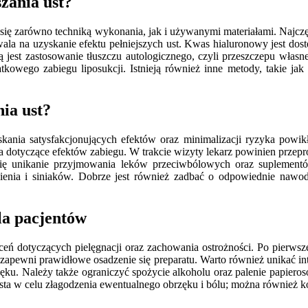
zania ust?
 się zarówno techniką wykonania, jak i używanymi materiałami. Najczę
la na uzyskanie efektu pełniejszych ust. Kwas hialuronowy jest dos
jest zastosowanie tłuszczu autologicznego, czyli przeszczepu własnej 
kowego zabiegu liposukcji. Istnieją również inne metody, takie jak 
ia ust?
skania satysfakcjonujących efektów oraz minimalizacji ryzyka powik
nia dotyczące efektów zabiegu. W trakcie wizyty lekarz powinien prz
się unikanie przyjmowania leków przeciwbólowych oraz suplementów
enia i siniaków. Dobrze jest również zadbać o odpowiednie nawodn
la pacjentów
eceń dotyczących pielęgnacji oraz zachowania ostrożności. Po pierwsze
 zapewni prawidłowe osadzenie się preparatu. Warto również unikać i
ęku. Należy także ograniczyć spożycie alkoholu oraz palenie papiero
 usta w celu złagodzenia ewentualnego obrzęku i bólu; można również 