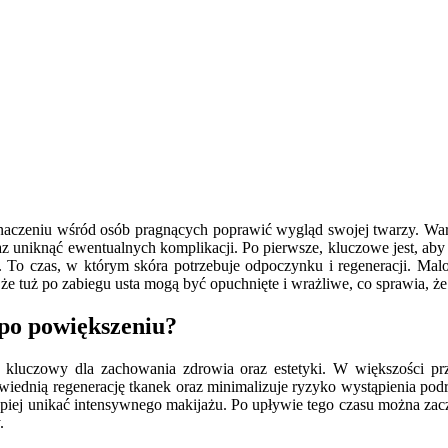
 znaczeniu wśród osób pragnących poprawić wygląd swojej twarzy. War
raz uniknąć ewentualnych komplikacji. Po pierwsze, kluczowe jest, ab
y. To czas, w którym skóra potrzebuje odpoczynku i regeneracji. M
, że tuż po zabiegu usta mogą być opuchnięte i wrażliwe, co sprawia, 
 po powiększeniu?
 kluczowy dla zachowania zdrowia oraz estetyki. W większości pr
iednią regenerację tkanek oraz minimalizuje ryzyko wystąpienia podr
lepiej unikać intensywnego makijażu. Po upływie tego czasu można zac
.