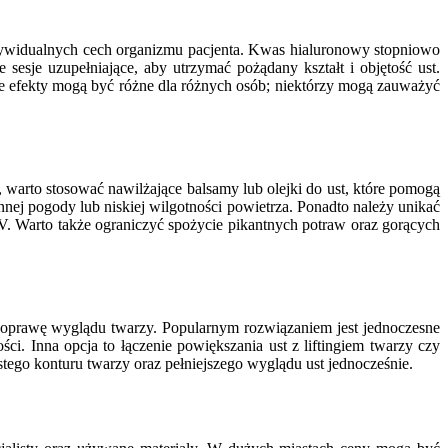
indywidualnych cech organizmu pacjenta. Kwas hialuronowy stopniowo
 sesje uzupełniające, aby utrzymać pożądany kształt i objętość ust.
, że efekty mogą być różne dla różnych osób; niektórzy mogą zauważyć
warto stosować nawilżające balsamy lub olejki do ust, które pomogą
nej pogody lub niskiej wilgotności powietrza. Ponadto należy unikać
V. Warto także ograniczyć spożycie pikantnych potraw oraz gorących
 poprawę wyglądu twarzy. Popularnym rozwiązaniem jest jednoczesne
. Inna opcja to łączenie powiększania ust z liftingiem twarzy czy
ego konturu twarzy oraz pełniejszego wyglądu ust jednocześnie.