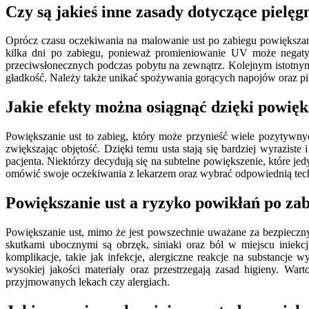
Czy są jakieś inne zasady dotyczące pielęgn
Oprócz czasu oczekiwania na malowanie ust po zabiegu powiększania 
kilka dni po zabiegu, ponieważ promieniowanie UV może negatyw
przeciwsłonecznych podczas pobytu na zewnątrz. Kolejnym istotnym 
gładkość. Należy także unikać spożywania gorących napojów oraz pi
Jakie efekty można osiągnąć dzięki powięk
Powiększanie ust to zabieg, który może przynieść wiele pozytywnyc
zwiększając objętość. Dzięki temu usta stają się bardziej wyrazis
pacjenta. Niektórzy decydują się na subtelne powiększenie, które je
omówić swoje oczekiwania z lekarzem oraz wybrać odpowiednią tec
Powiększanie ust a ryzyko powikłań po za
Powiększanie ust, mimo że jest powszechnie uważane za bezpieczny
skutkami ubocznymi są obrzęk, siniaki oraz ból w miejscu iniek
komplikacje, takie jak infekcje, alergiczne reakcje na substancje 
wysokiej jakości materiały oraz przestrzegają zasad higieny. W
przyjmowanych lekach czy alergiach.