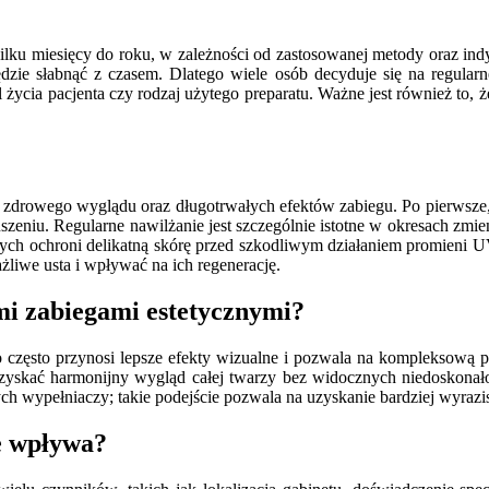
d kilku miesięcy do roku, w zależności od zastosowanej metody oraz 
dzie słabnąć z czasem. Dlatego wiele osób decyduje się na regularne
yl życia pacjenta czy rodzaj użytego preparatu. Ważne jest również to
h zdrowego wyglądu oraz długotrwałych efektów zabiegu. Po pierwsze, 
zeniu. Regularne nawilżanie jest szczególnie istotne w okresach zmien
znych ochroni delikatną skórę przed szkodliwym działaniem promieni U
żliwe usta i wpływać na ich regenerację.
mi zabiegami estetycznymi?
o często przynosi lepsze efekty wizualne i pozwala na kompleksową
yskać harmonijny wygląd całej twarzy bez widocznych niedoskonałości
wypełniaczy; takie podejście pozwala na uzyskanie bardziej wyrazist
ie wpływa?