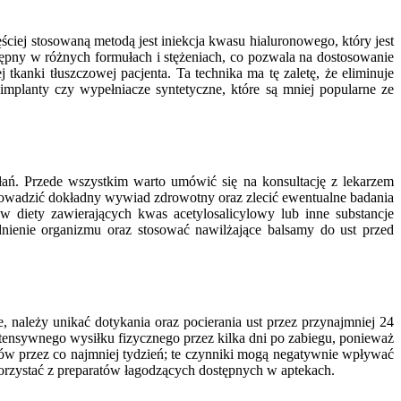
ściej stosowaną metodą jest iniekcja kwasu hialuronowego, który jest
tępny w różnych formułach i stężeniach, co pozwala na dostosowanie
tkanki tłuszczowej pacjenta. Ta technika ma tę zaletę, że eliminuje
implanty czy wypełniacze syntetyczne, które są mniej popularne ze
łań. Przede wszystkim warto umówić się na konsultację z lekarzem
eprowadzić dokładny wywiad zdrowotny oraz zlecić ewentualne badania
 diety zawierających kwas acetylosalicylowy lub inne substancje
ienie organizmu oraz stosować nawilżające balsamy do ust przed
, należy unikać dotykania oraz pocierania ust przez przynajmniej 24
ntensywnego wysiłku fizycznego przez kilka dni po zabiegu, ponieważ
sów przez co najmniej tydzień; te czynniki mogą negatywnie wpływać
korzystać z preparatów łagodzących dostępnych w aptekach.