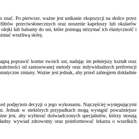
o znać. Po pierwsze, ważne jest unikanie ekspozycji na słońce przez
iltrów przeciwsłonecznych oraz noszenie kapeluszy lub okularów
lejki lub balsamy do ust, które pomogą utrzymać ich elastyczność i
żniać wrażliwą skórę.
gną poprawić kontur swoich ust, nadając im pełniejszy kształt oraz
 zależności od zastosowanej metody oraz indywidualnych preferencji
dramatyczne zmiany. Ważne jest jednak, aby przed zabiegiem dokładnie
zed podjęciem decyzji o jego wykonaniu. Najczęściej występującymi
dni. Jednak w niektórych przypadkach mogą wystąpić poważniejsze
ażne jest, aby wybierać doświadczonych specjalistów, którzy stosują
dokładny wywiad zdrowotny oraz poinformować lekarza o wszelkich