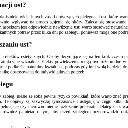
acji ust?
istnieje wiele innych zasad dotyczących pielęgnacji ust, które wart
nie wpływać na proces gojenia się skóry. Zaleca się stosowanie f
aspektem jest odpowiednie nawilżenie ust; warto stosować naturalne o
kantnych potraw przez kilka dni po zabiegu, ponieważ mogą one podra
szaniu ust?
h efektów estetycznych. Osoby decydujące się na ten krok często pra
te i atrakcyjne wizualnie. Efekty powiększenia mogą być różnorodne w
dynie podkreśla naturalny kształt ust, podczas gdy inni wolą bardziej 
hnikę dostosowaną do indywidualnych potrzeb.
biegu
 zabieg, niesie ze sobą pewne ryzyko powikłań, które warto znać pr
cji. Te objawy są zazwyczaj tymczasowe i ustępują w ciągu kilku 
wypełniające czy nierównomierne rozłożenie preparatu. Dlatego tak w
arto również pamiętać o tym, aby przed zabiegiem przeprowadzić 