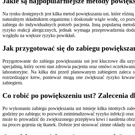
Jakie są najpopularniejsze metody powięks
Na rynku dostępnych jest kilka metod powiększania ust, które różnią
naturalnym składnikiem organizmu i doskonale wiąże wodę, co pozwa
zabiegu do indywidualnych potrzeb pacjenta. Inną popularną metodą 
ryzyko reakcji alergicznych, jednak wymaga przeprowadzenia dodat
względu na większe ryzyko powikłań.
Jak przygotować się do zabiegu powiększan
Przygotowanie do zabiegu powiększania ust jest kluczowe dla uzy
specjalistą, który oceni stan zdrowia pacjenta oraz omówi oczekiwa
laboratoryjne. Na kilka dni przed planowanym zabiegiem zaleca 
rozrzedzające krew, ponieważ mogą one zwiększać ryzyko krwawi
zabiegiem.
Co robić po powiększeniu ust? Zalecenia d
Po wykonaniu zabiegu powiększania ust istnieje kilka istotnych zal
godziny po zabiegu; to pozwoli zminimalizować ryzyko infekcji oraz
może to prowadzić do zwiększonego przepływu krwi i nasilenia obrz
na proces gojenia się tkanek. Dobrze jest stosować zimne okłady na