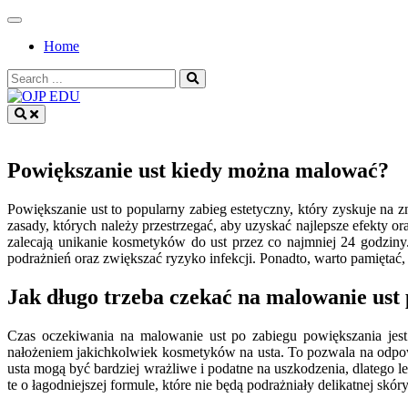
Skip
to
Home
content
Search
for:
OJP EDU
Powiększanie ust kiedy można malować?
Powiększanie ust to popularny zabieg estetyczny, który zyskuje na
zasady, których należy przestrzegać, aby uzyskać najlepsze efekty o
zalecają unikanie kosmetyków do ust przez co najmniej 24 godzin
podrażnień oraz zwiększać ryzyko infekcji. Ponadto, warto pamiętać
Jak długo trzeba czekać na malowanie ust
Czas oczekiwania na malowanie ust po zabiegu powiększania jest
nałożeniem jakichkolwiek kosmetyków na usta. To pozwala na odpow
usta mogą być bardziej wrażliwe i podatne na uszkodzenia, dlatego 
te o łagodniejszej formule, które nie będą podrażniały delikatnej skóry