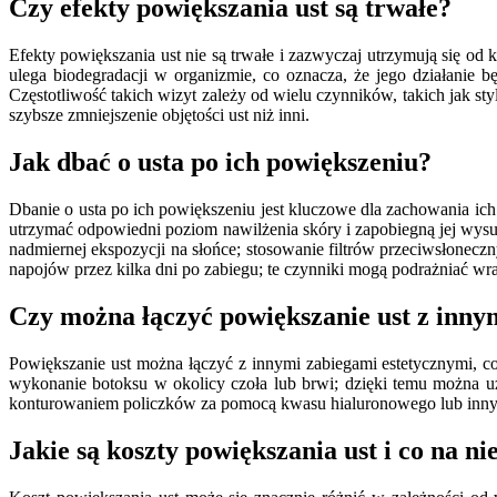
Czy efekty powiększania ust są trwałe?
Efekty powiększania ust nie są trwałe i zazwyczaj utrzymują się o
ulega biodegradacji w organizmie, co oznacza, że jego działanie bę
Częstotliwość takich wizyt zależy od wielu czynników, takich jak st
szybsze zmniejszenie objętości ust niż inni.
Jak dbać o usta po ich powiększeniu?
Dbanie o usta po ich powiększeniu jest kluczowe dla zachowania ic
utrzymać odpowiedni poziom nawilżenia skóry i zapobiegną jej wysus
nadmiernej ekspozycji na słońce; stosowanie filtrów przeciwsłonec
napojów przez kilka dni po zabiegu; te czynniki mogą podrażniać wra
Czy można łączyć powiększanie ust z inny
Powiększanie ust można łączyć z innymi zabiegami estetycznymi, c
wykonanie botoksu w okolicy czoła lub brwi; dzięki temu można uz
konturowaniem policzków za pomocą kwasu hialuronowego lub innych 
Jakie są koszty powiększania ust i co na n