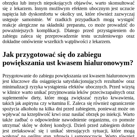
obrzęku lub innych niepokojących objawów, warto skonsultować
się z lekarzem. Innym możliwym efektem ubocznym jest uczucie
napięcia lub dyskomfortu w okolicy ust, które również zazwyczaj
ustępuje samoistnie. W rzadkich przypadkach mogą wystąpić
reakcje alergiczne na składniki preparatu, co może prowadzić do
poważniejszych komplikacji. Dlatego przed przystąpieniem do
zabiegu zaleca się przeprowadzenie testu uczuleniowego oraz
dokładne omówienie wszelkich wątpliwości z lekarzem.
Jak przygotować się do zabiegu
powiększania ust kwasem hialuronowym?
Przygotowanie do zabiegu powiększania ust kwasem hialuronowym
jest kluczowe dla osiągnięcia satysfakcjonujących rezultatów oraz
minimalizacji ryzyka wystąpienia efektów ubocznych. Przed wizytą
w klinice warto unikać przyjmowania leków przeciwzapalnych oraz
suplementów diety, które mogą zwiększać ryzyko krwawienia,
takich jak aspiryna czy witamina E. Zaleca się również ograniczenie
spożycia alkoholu na kilka dni przed zabiegiem, ponieważ może on
wpływać na krzepliwość krwi oraz nasilać obrzęk po iniekcji. Warto
także zadbać o odpowiednie nawodnienie organizmu, co pomoże
utrzymać skórę w dobrej kondycji. Dzień przed zabiegiem dobrze
jest zrelaksować się i unikać stresujących sytuacji, które mogą
wpłynąć na ogólny stan zdrowia i samopoczucie. Warto również