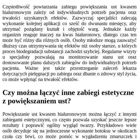
Częstotliwość powtarzania zabiegu powiększania ust kwasem
hialuronowym zależy od indywidualnych potrzeb pacjenta oraz
trwałości uzyskanych efektów. Zazwyczaj specjaliści zalecają
wykonanie kolejnej aplikacji co sześć do dwunastu miesięcy, aby
utrzymać pożądany kształt i objętość warg. Jednakże każdy
organizm reaguje inaczej na kwas hialuronowy, dlatego czas ten
może być różny dla różnych osób. Osoby młodsze mogą zauważyć
dłuższy czas utrzymywania się efektów niż osoby starsze, u których
proces biodegradacji substancji zachodzi szybciej. Regularne wizyty
u specjalisty pozwalają na monitorowanie stanu ust oraz
dostosowanie planu dalszych zabiegów do indywidualnych potrzeb
pacjenta. Ważne jest także przestrzeganie zaleceń lekarza
dotyczących pielęgnacji po zabiegu oraz dbanie o zdrowy styl życia,
co może wpłynąć na trwałość efektów.
Czy można łączyć inne zabiegi estetyczne
z powiększaniem ust?
Powiększanie ust kwasem hialuronowym można łączyć z innymi
zabiegami estetycznymi, co często pozwala uzyskać jeszcze lepsze
rezultaty i poprawić ogólny wygląd twarzy. Przykładowo wiele
osób decyduje się na jednoczesne wykonanie botoksu w okolicach
czoła czy brwi, co może pomóc w wygładzeniu zmarszczek i