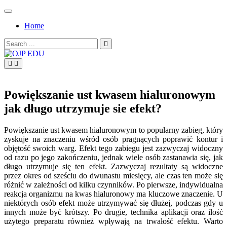
Skip
to
Home
content
Search
for:
OJP EDU
Powiększanie ust kwasem hialuronowym
jak długo utrzymuje sie efekt?
Powiększanie ust kwasem hialuronowym to popularny zabieg, który
zyskuje na znaczeniu wśród osób pragnących poprawić kontur i
objętość swoich warg. Efekt tego zabiegu jest zazwyczaj widoczny
od razu po jego zakończeniu, jednak wiele osób zastanawia się, jak
długo utrzymuje się ten efekt. Zazwyczaj rezultaty są widoczne
przez okres od sześciu do dwunastu miesięcy, ale czas ten może się
różnić w zależności od kilku czynników. Po pierwsze, indywidualna
reakcja organizmu na kwas hialuronowy ma kluczowe znaczenie. U
niektórych osób efekt może utrzymywać się dłużej, podczas gdy u
innych może być krótszy. Po drugie, technika aplikacji oraz ilość
użytego preparatu również wpływają na trwałość efektu. Warto