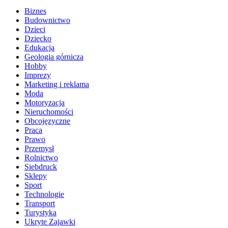
Biznes
Budownictwo
Dzieci
Dziecko
Edukacja
Geologia górnicza
Hobby
Imprezy
Marketing i reklama
Moda
Motoryzacja
Nieruchomości
Obcojęzyczne
Praca
Prawo
Przemysł
Rolnictwo
Siebdruck
Sklepy
Sport
Technologie
Transport
Turystyka
Ukryte Zajawki