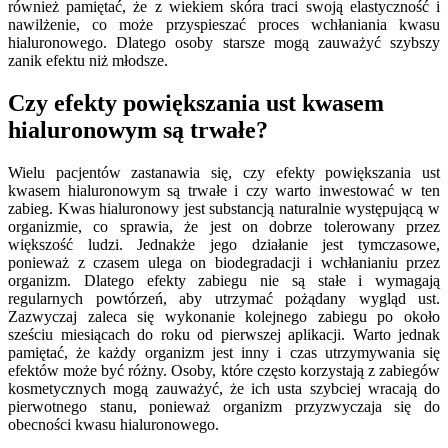
również pamiętać, że z wiekiem skóra traci swoją elastyczność i
nawilżenie, co może przyspieszać proces wchłaniania kwasu
hialuronowego. Dlatego osoby starsze mogą zauważyć szybszy
zanik efektu niż młodsze.
Czy efekty powiększania ust kwasem
hialuronowym są trwałe?
Wielu pacjentów zastanawia się, czy efekty powiększania ust
kwasem hialuronowym są trwałe i czy warto inwestować w ten
zabieg. Kwas hialuronowy jest substancją naturalnie występującą w
organizmie, co sprawia, że jest on dobrze tolerowany przez
większość ludzi. Jednakże jego działanie jest tymczasowe,
ponieważ z czasem ulega on biodegradacji i wchłanianiu przez
organizm. Dlatego efekty zabiegu nie są stałe i wymagają
regularnych powtórzeń, aby utrzymać pożądany wygląd ust.
Zazwyczaj zaleca się wykonanie kolejnego zabiegu po około
sześciu miesiącach do roku od pierwszej aplikacji. Warto jednak
pamiętać, że każdy organizm jest inny i czas utrzymywania się
efektów może być różny. Osoby, które często korzystają z zabiegów
kosmetycznych mogą zauważyć, że ich usta szybciej wracają do
pierwotnego stanu, ponieważ organizm przyzwyczaja się do
obecności kwasu hialuronowego.