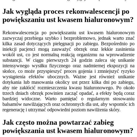
Jak wygląda proces rekonwalescencji po
powiększaniu ust kwasem hialuronowym?
Rekonwalescencja po powiększaniu ust kwasem hialuronowym
zazwyczaj przebiega szybko i bezproblemowo, jednak warto znać
kilka zasad dotyczących pielęgnacji po zabiegu. Bezpośrednio po
iniekcji pacjenci mogą zauważyć obrzęk oraz lekkie zasinienia
wokół ust, co jest normalną reakcją organizmu na wprowadzenie
substancji. W ciągu pierwszych 24 godzin zaleca się unikanie
intensywnego wysiłku fizycznego oraz nadmiernej ekspozycji na
słońce, co może przyspieszyć proces gojenia i zmniejszyć ryzyko
wystąpienia efektów ubocznych. Ważne jest również unikanie
dotykania lub masowania okolicy ust przez kilka dni po zabiegu,
aby nie zakłócić rozmieszczenia kwasu hialuronowego. Po około
trzech dniach obrzęk powinien zacząć opadać, a efekty będą coraz
bardziej widoczne. Warto pamiętać o regularnym stosowaniu
balsamów nawilżających oraz ochronnych dla ust, aby wspomóc ich
regenerację i utrzymać odpowiedni poziom nawilżenia skóry.
Jak często można powtarzać zabieg
powiększania ust kwasem hialuronowym?