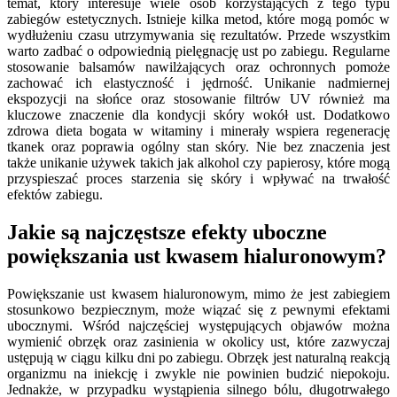
temat, który interesuje wiele osób korzystających z tego typu
zabiegów estetycznych. Istnieje kilka metod, które mogą pomóc w
wydłużeniu czasu utrzymywania się rezultatów. Przede wszystkim
warto zadbać o odpowiednią pielęgnację ust po zabiegu. Regularne
stosowanie balsamów nawilżających oraz ochronnych pomoże
zachować ich elastyczność i jędrność. Unikanie nadmiernej
ekspozycji na słońce oraz stosowanie filtrów UV również ma
kluczowe znaczenie dla kondycji skóry wokół ust. Dodatkowo
zdrowa dieta bogata w witaminy i minerały wspiera regenerację
tkanek oraz poprawia ogólny stan skóry. Nie bez znaczenia jest
także unikanie używek takich jak alkohol czy papierosy, które mogą
przyspieszać proces starzenia się skóry i wpływać na trwałość
efektów zabiegu.
Jakie są najczęstsze efekty uboczne
powiększania ust kwasem hialuronowym?
Powiększanie ust kwasem hialuronowym, mimo że jest zabiegiem
stosunkowo bezpiecznym, może wiązać się z pewnymi efektami
ubocznymi. Wśród najczęściej występujących objawów można
wymienić obrzęk oraz zasinienia w okolicy ust, które zazwyczaj
ustępują w ciągu kilku dni po zabiegu. Obrzęk jest naturalną reakcją
organizmu na iniekcję i zwykle nie powinien budzić niepokoju.
Jednakże, w przypadku wystąpienia silnego bólu, długotrwałego