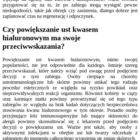
przygotować się na to, że po zabiegu mogą wystąpić pewne
niedogodności, takie jak obrzęk czy zasinienia, dlatego dobrze jest
zaplanować czas na regenerację i odpoczynek.
Czy powiększanie ust kwasem
hialuronowym ma swoje
przeciwwskazania?
Powiększanie ust kwasem hialuronowym, mimo swojej
popularności, nie jest odpowiednie dla każdego. Istnieje szereg
przeciwwskazań, które należy wziąć pod uwagę przed podjęciem
decyzji o tym zabiegu. Osoby cierpiące na choroby
autoimmunologiczne lub skórne powinny unikać tego rodzaju
procedur estetycznych ze względu na ryzyko powikłań oraz
nieprzewidywalnych reakcji organizmu. Również kobiety w ciąży
oraz karmiące matki powinny powstrzymać się od tego typu
zabiegów ze względu na brak badań dotyczących bezpieczeństwa
stosowania kwasu hialuronowego w tym okresie. Ponadto osoby
przyjmujące leki immunosupresyjne lub mające skłonności do
alergii powinny skonsultować się z lekarzem przed podjęciem
decyzji o powiększaniu ust. Ważne jest także, aby osoby z
aktywnymi infekcjami w obrębie ust lub twarzy odczekały z
zabiegiem do momentu całkowitego wygojenia się zmian skórnych.