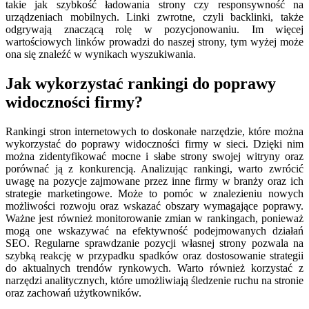
takie jak szybkość ładowania strony czy responsywność na
urządzeniach mobilnych. Linki zwrotne, czyli backlinki, także
odgrywają znaczącą rolę w pozycjonowaniu. Im więcej
wartościowych linków prowadzi do naszej strony, tym wyżej może
ona się znaleźć w wynikach wyszukiwania.
Jak wykorzystać rankingi do poprawy
widoczności firmy?
Rankingi stron internetowych to doskonałe narzędzie, które można
wykorzystać do poprawy widoczności firmy w sieci. Dzięki nim
można zidentyfikować mocne i słabe strony swojej witryny oraz
porównać ją z konkurencją. Analizując rankingi, warto zwrócić
uwagę na pozycje zajmowane przez inne firmy w branży oraz ich
strategie marketingowe. Może to pomóc w znalezieniu nowych
możliwości rozwoju oraz wskazać obszary wymagające poprawy.
Ważne jest również monitorowanie zmian w rankingach, ponieważ
mogą one wskazywać na efektywność podejmowanych działań
SEO. Regularne sprawdzanie pozycji własnej strony pozwala na
szybką reakcję w przypadku spadków oraz dostosowanie strategii
do aktualnych trendów rynkowych. Warto również korzystać z
narzędzi analitycznych, które umożliwiają śledzenie ruchu na stronie
oraz zachowań użytkowników.