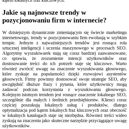
kątem lokalnych fraz kluczowych.
Jakie są najnowsze trendy w
pozycjonowaniu firm w internecie?
W dzisiejszym dynamicznie zmieniającym się świecie marketingu
internetowego, trendy w pozycjonowaniu firm ewoluują w szybkim
tempie. Jednym z najważniejszych trendów jest rosnąca rola
sztucznej inteligencji i uczenia maszynowego w procesach SEO.
Algorytmy wyszukiwarek stają się coraz bardziej zaawansowane,
co sprawia, że zrozumienie intencji użytkowników oraz
dostosowanie treści do ich potrzeb staje się kluczowe. Warto
również zwrócić uwagę na znaczenie wyszukiwania głosowego,
które zyskuje na popularności dzięki rozwojowi asystentów
głosowych. Firmy powinny dostosować swoje strategie SEO, aby
uwzględnić dłuższe frazy i pytania, które użytkownicy mogą
zadawać podczas korzystania z wyszukiwania głosowego.
Kolejnym istotnym trendem jest rosnące znaczenie lokalnego SEO,
szczególnie dla małych i średnich przedsiębiorstw. Klienci coraz
częściej poszukują lokalnych usług i produktów, dlatego
optymalizacja pod kątem lokalnych fraz kluczowych oraz obecność
w lokalnych katalogach staje się niezbędna. Również treści wideo
zyskują na znaczeniu jako skuteczne narzędzie przyciągające uwagę
użytkowników.