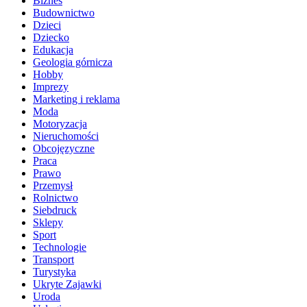
Biznes
Budownictwo
Dzieci
Dziecko
Edukacja
Geologia górnicza
Hobby
Imprezy
Marketing i reklama
Moda
Motoryzacja
Nieruchomości
Obcojęzyczne
Praca
Prawo
Przemysł
Rolnictwo
Siebdruck
Sklepy
Sport
Technologie
Transport
Turystyka
Ukryte Zajawki
Uroda