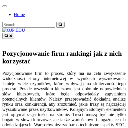
Skip
to
Home
content
Search
for:
OJP EDU
Pozycjonowanie firm rankingi jak z nich
korzystać
Pozycjonowanie firm to proces, który ma na celu zwiększenie
widoczności strony internetowej w wynikach wyszukiwania.
Istnieje wiele czynników, które wpływają na skuteczność tego
procesu. Przede wszystkim kluczowe jest dobranie odpowiednich
słów kluczowych, które będą odpowiadały zapytaniom
potencjalnych klientów. Należy przeprowadzić dokładną analizę
rynku oraz konkurencji, aby zrozumieć, jakie frazy są najczęściej
wyszukiwane przez użytkowników. Kolejnym istotnym elementem
jest optymalizacja treści na stronie. Treści muszą być nie tylko
bogate w słowa kluczowe, ale także wartościowe i angażujące dla
odwiedzających. Warto również zadbać o techniczne aspekty SEO,