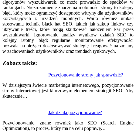
algorytmów wyszukiwarek, co może prowadzić do spadków w
rankingach. Niezrozumienie znaczenia mobilności strony to kolejny
błąd, który może ograniczyć dostępność witryny dla użytkowników
korzystających z urządzeń mobilnych. Warto również unikać
stosowania technik black hat SEO, takich jak zakup linków czy
ukrywanie treści, które mogą skutkować nałożeniem kar przez
wyszukiwarki. Ignorowanie analizy wyników działań SEO to
kolejny istotny błąd; regularne monitorowanie efektywności
pozwala na bieżąco dostosowywać strategię i reagować na zmiany
w zachowaniach użytkowników oraz trendach rynkowych.
Zobacz także:
Nawigacja
Pozycjonowanie strony jak sprawdzić?
wpisu
W dzisiejszym świecie marketingu internetowego, pozycjonowanie
strony internetowej jest kluczowym elementem strategii SEO. Aby
skutecznie…
Jak działa pozycjonowanie?
Pozycjonowanie, znane również jako SEO (Search Engine
Optimization), to proces, który ma na celu poprawę…