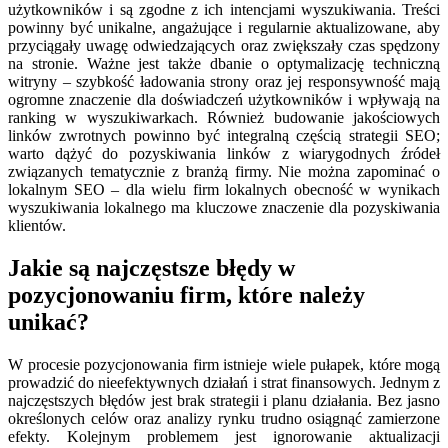
użytkowników i są zgodne z ich intencjami wyszukiwania. Treści
powinny być unikalne, angażujące i regularnie aktualizowane, aby
przyciągały uwagę odwiedzających oraz zwiększały czas spędzony
na stronie. Ważne jest także dbanie o optymalizację techniczną
witryny – szybkość ładowania strony oraz jej responsywność mają
ogromne znaczenie dla doświadczeń użytkowników i wpływają na
ranking w wyszukiwarkach. Również budowanie jakościowych
linków zwrotnych powinno być integralną częścią strategii SEO;
warto dążyć do pozyskiwania linków z wiarygodnych źródeł
związanych tematycznie z branżą firmy. Nie można zapominać o
lokalnym SEO – dla wielu firm lokalnych obecność w wynikach
wyszukiwania lokalnego ma kluczowe znaczenie dla pozyskiwania
klientów.
Jakie są najczęstsze błędy w
pozycjonowaniu firm, które należy
unikać?
W procesie pozycjonowania firm istnieje wiele pułapek, które mogą
prowadzić do nieefektywnych działań i strat finansowych. Jednym z
najczęstszych błędów jest brak strategii i planu działania. Bez jasno
określonych celów oraz analizy rynku trudno osiągnąć zamierzone
efekty. Kolejnym problemem jest ignorowanie aktualizacji