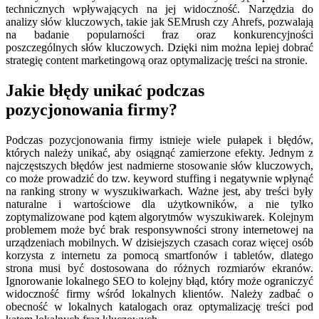
technicznych wpływających na jej widoczność. Narzędzia do
analizy słów kluczowych, takie jak SEMrush czy Ahrefs, pozwalają
na badanie popularności fraz oraz konkurencyjności
poszczególnych słów kluczowych. Dzięki nim można lepiej dobrać
strategię content marketingową oraz optymalizację treści na stronie.
Jakie błędy unikać podczas
pozycjonowania firmy?
Podczas pozycjonowania firmy istnieje wiele pułapek i błędów,
których należy unikać, aby osiągnąć zamierzone efekty. Jednym z
najczęstszych błędów jest nadmierne stosowanie słów kluczowych,
co może prowadzić do tzw. keyword stuffing i negatywnie wpłynąć
na ranking strony w wyszukiwarkach. Ważne jest, aby treści były
naturalne i wartościowe dla użytkowników, a nie tylko
zoptymalizowane pod kątem algorytmów wyszukiwarek. Kolejnym
problemem może być brak responsywności strony internetowej na
urządzeniach mobilnych. W dzisiejszych czasach coraz więcej osób
korzysta z internetu za pomocą smartfonów i tabletów, dlatego
strona musi być dostosowana do różnych rozmiarów ekranów.
Ignorowanie lokalnego SEO to kolejny błąd, który może ograniczyć
widoczność firmy wśród lokalnych klientów. Należy zadbać o
obecność w lokalnych katalogach oraz optymalizację treści pod