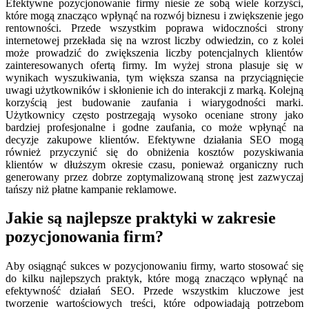
Efektywne pozycjonowanie firmy niesie ze sobą wiele korzyści,
które mogą znacząco wpłynąć na rozwój biznesu i zwiększenie jego
rentowności. Przede wszystkim poprawa widoczności strony
internetowej przekłada się na wzrost liczby odwiedzin, co z kolei
może prowadzić do zwiększenia liczby potencjalnych klientów
zainteresowanych ofertą firmy. Im wyżej strona plasuje się w
wynikach wyszukiwania, tym większa szansa na przyciągnięcie
uwagi użytkowników i skłonienie ich do interakcji z marką. Kolejną
korzyścią jest budowanie zaufania i wiarygodności marki.
Użytkownicy często postrzegają wysoko oceniane strony jako
bardziej profesjonalne i godne zaufania, co może wpłynąć na
decyzje zakupowe klientów. Efektywne działania SEO mogą
również przyczynić się do obniżenia kosztów pozyskiwania
klientów w dłuższym okresie czasu, ponieważ organiczny ruch
generowany przez dobrze zoptymalizowaną stronę jest zazwyczaj
tańszy niż płatne kampanie reklamowe.
Jakie są najlepsze praktyki w zakresie
pozycjonowania firm?
Aby osiągnąć sukces w pozycjonowaniu firmy, warto stosować się
do kilku najlepszych praktyk, które mogą znacząco wpłynąć na
efektywność działań SEO. Przede wszystkim kluczowe jest
tworzenie wartościowych treści, które odpowiadają potrzebom