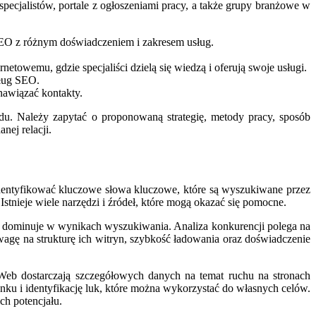
specjalistów, portale z ogłoszeniami pracy, a także grupy branżowe w
 SEO z różnym doświadczeniem i zakresem usług.
owemu, gdzie specjaliści dzielą się wiedzą i oferują swoje usługi.
sług SEO.
nawiązać kontakty.
adu. Należy zapytać o proponowaną strategię, metody pracy, sposób
nej relacji.
dentyfikować kluczowe słowa kluczowe, które są wyszukiwane przez
Istnieje wiele narzędzi i źródeł, które mogą okazać się pomocne.
 dominuje w wynikach wyszukiwania. Analiza konkurencji polega na
uwagę na strukturę ich witryn, szybkość ładowania oraz doświadczenie
larWeb dostarczają szczegółowych danych na temat ruchu na stronach
nku i identyfikację luk, które można wykorzystać do własnych celów.
ch potencjału.