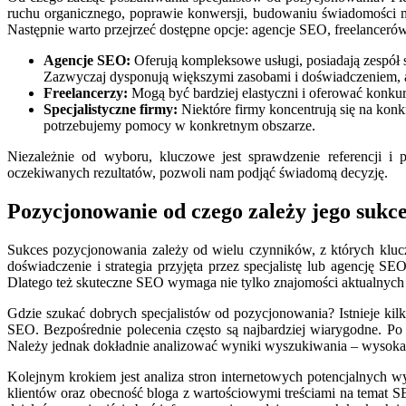
ruchu organicznego, poprawie konwersji, budowaniu świadomości m
Następnie warto przejrzeć dostępne opcje: agencje SEO, freelancerów
Agencje SEO:
Oferują kompleksowe usługi, posiadają zespół spe
Zazwyczaj dysponują większymi zasobami i doświadczeniem, 
Freelancerzy:
Mogą być bardziej elastyczni i oferować konkur
Specjalistyczne firmy:
Niektóre firmy koncentrują się na konk
potrzebujemy pomocy w konkretnym obszarze.
Niezależnie od wyboru, kluczowe jest sprawdzenie referencji i
oczekiwanych rezultatów, pozwoli nam podjąć świadomą decyzję.
Pozycjonowanie od czego zależy jego sukce
Sukces pozycjonowania zależy od wielu czynników, z których kluczo
doświadczenie i strategia przyjęta przez specjalistę lub agencję 
Dlatego też skuteczne SEO wymaga nie tylko znajomości aktualnych t
Gdzie szukać dobrych specjalistów od pozycjonowania? Istnieje kil
SEO. Bezpośrednie polecenia często są najbardziej wiarygodne. P
Należy jednak dokładnie analizować wyniki wyszukiwania – wysoka 
Kolejnym krokiem jest analiza stron internetowych potencjalnych w
klientów oraz obecność bloga z wartościowymi treściami na temat SE