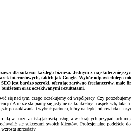
czowa dla sukcesu każdego biznesu. Jednym z najskuteczniejszyc
rek internetowych, takich jak Google. Wybór odpowiedniego miejs
SEO jest bardzo szeroki, oferując zarówno freelancerów, małe fir
, budżetem oraz oczekiwanymi rezultatami.
wić się nad tym, czego oczekujemy od współpracy. Czy potrzebujemy 
kurencji? A może skupiamy się jedynie na konkretnych aspektach, takic
ić poszukiwania i wybrać partnera, który najlepiej odpowiada nasz
sto idą w parze z niską jakością usług, a w skrajnych przypadkach mo
ochwalić się sukcesami swoich klientów. Profesjonalne podejście d
i wzrostu sprzedaży.