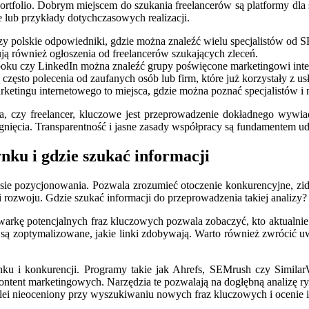
ortfolio. Dobrym miejscem do szukania freelancerów są platformy dla 
lub przykłady dotychczasowych realizacji.
zy polskie odpowiedniki, gdzie można znaleźć wielu specjalistów od
ują również ogłoszenia od freelancerów szukających zleceń.
ku czy LinkedIn można znaleźć grupy poświęcone marketingowi internet
często polecenia od zaufanych osób lub firm, które już korzystały z u
rketingu internetowego to miejsca, gdzie można poznać specjalistów i 
ja, czy freelancer, kluczowe jest przeprowadzenie dokładnego wywi
gnięcia. Transparentność i jasne zasady współpracy są fundamentem uda
nku i gdzie szukać informacji
sie pozycjonowania. Pozwala zrozumieć otoczenie konkurencyjne, zi
i rozwoju. Gdzie szukać informacji do przeprowadzenia takiej analizy? 
kę potencjalnych fraz kluczowych pozwala zobaczyć, kto aktualnie
jak są zoptymalizowane, jakie linki zdobywają. Warto również zwrócić 
ę rynku i konkurencji. Programy takie jak Ahrefs, SEMrush czy Simi
ontent marketingowych. Narzędzia te pozwalają na dogłębną analizę ry
ei nieoceniony przy wyszukiwaniu nowych fraz kluczowych i ocenie i