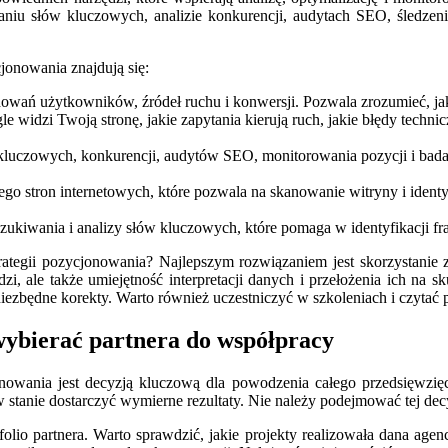
iu słów kluczowych, analizie konkurencji, audytach SEO, śledzeni
jonowania znajdują się:
howań użytkowników, źródeł ruchu i konwersji. Pozwala zrozumieć, ja
le widzi Twoją stronę, jakie zapytania kierują ruch, jakie błędy tech
uczowych, konkurencji, audytów SEO, monitorowania pozycji i badania
o stron internetowych, które pozwala na skanowanie witryny i identyfik
kiwania i analizy słów kluczowych, które pomaga w identyfikacji fra
rategii pozycjonowania? Najlepszym rozwiązaniem jest skorzystanie 
ędzi, ale także umiejętność interpretacji danych i przełożenia ich na
niezbędne korekty. Warto również uczestniczyć w szkoleniach i czytać 
wybierać partnera do współpracy
wania jest decyzją kluczową dla powodzenia całego przedsięwzięcia.
 stanie dostarczyć wymierne rezultaty. Nie należy podejmować tej decy
io partnera. Warto sprawdzić, jakie projekty realizowała dana agencja