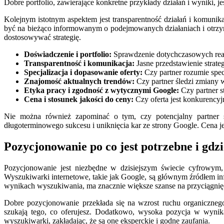
Dobre portfolio, zawierające konkretne przykłady działań i wyniki,
Kolejnym istotnym aspektem jest transparentność działań i komunik
być na bieżąco informowanym o podejmowanych działaniach i otrzym
dostosowywać strategię.
Doświadczenie i portfolio:
Sprawdzenie dotychczasowych reali
Transparentność i komunikacja:
Jasne przedstawienie strateg
Specjalizacja i dopasowanie oferty:
Czy partner rozumie spec
Znajomość aktualnych trendów:
Czy partner śledzi zmiany w
Etyka pracy i zgodność z wytycznymi Google:
Czy partner s
Cena i stosunek jakości do ceny:
Czy oferta jest konkurencyj
Nie można również zapominać o tym, czy potencjalny partner 
długoterminowego sukcesu i uniknięcia kar ze strony Google. Cena je
Pozycjonowanie po co jest potrzebne i gdz
Pozycjonowanie jest niezbędne w dzisiejszym świecie cyfrowym,
Wyszukiwarki internetowe, takie jak Google, są głównym źródłem in
wynikach wyszukiwania, ma znacznie większe szanse na przyciągnięci
Dobre pozycjonowanie przekłada się na wzrost ruchu organiczneg
szukają tego, co oferujesz. Dodatkowo, wysoka pozycja w wynik
wyszukiwarki, zakładając, że są one eksperckie i godne zaufania.