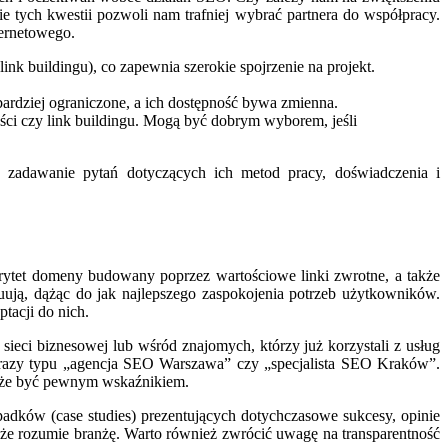
tych kwestii pozwoli nam trafniej wybrać partnera do współpracy.
ternetowego.
link buildingu), co zapewnia szerokie spojrzenie na projekt.
ardziej ograniczone, a ich dostępność bywa zmienna.
eści czy link buildingu. Mogą być dobrym wyborem, jeśli
, zadawanie pytań dotyczących ich metod pracy, doświadczenia i
torytet domeny budowany poprzez wartościowe linki zwrotne, a także
luują, dążąc do jak najlepszego zaspokojenia potrzeb użytkowników.
tacji do nich.
ieci biznesowej lub wśród znajomych, którzy już korzystali z usług
 frazy typu „agencja SEO Warszawa” czy „specjalista SEO Kraków”.
może być pewnym wskaźnikiem.
padków (case studies) prezentujących dotychczasowe sukcesy, opinie
, że rozumie branżę. Warto również zwrócić uwagę na transparentność