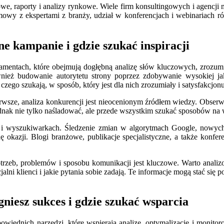
owe, raporty i analizy rynkowe. Wiele firm konsultingowych i agencji
zmowy z ekspertami z branży, udział w konferencjach i webinariach r
 kampanie i gdzie szukać inspiracji
amentach, które obejmują dogłębną analizę słów kluczowych, zrozumi
 również budowanie autorytetu strony poprzez zdobywanie wysokiej 
zego szukają, w sposób, który jest dla nich zrozumiały i satysfakcjonu
sze, analiza konkurencji jest nieocenionym źródłem wiedzy. Obserwowan
dnak nie tylko naśladować, ale przede wszystkim szukać sposobów na w
m i wyszukiwarkach. Śledzenie zmian w algorytmach Google, nowyc
ię okazji. Blogi branżowe, publikacje specjalistyczne, a także konf
trzeb, problemów i sposobu komunikacji jest kluczowe. Warto analiz
lni klienci i jakie pytania sobie zadają. Te informacje mogą stać się p
niesz sukces i gdzie szukać wsparcia
dnich narzędzi, które wspierają analizę, optymalizację i monitorowan