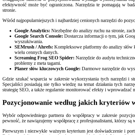
efektywność może być ograniczona. Narzędzia te pomagają w badan
stronie.
Wśród najpopularniejszych i najbardziej cenionych narzędzi do pozyc
Google Analytics:
Niezbędne do analizy ruchu na stronie, zac
Google Search Console:
Dostarcza informacji o tym, jak Goog
wyszukiwania.
SEMrush / Ahrefs:
Kompleksowe platformy do analizy słów kl
wielu cennych danych.
Screaming Frog SEO Spider:
Narzędzie do audytu techniczneg
problemy z meta tagami.
Planer słów kluczowych Google:
Darmowe narzędzie do wyszu
Gdzie szukać wsparcia w zakresie wykorzystania tych narzędzi i st
Specjaliści posiadają nie tylko wiedzę na temat działania tych narz
strategię SEO, a także regularnie monitorować efekty i wprowadzać 
Pozycjonowanie według jakich kryteriów 
Wybór odpowiedniego partnera do współpracy w zakresie pozycjono
pewność, że nawiązujemy współpracę z profesjonalistami, którzy są w
Pierwszym i niezwykle ważnym kryterium jest doświadczenie i portfol