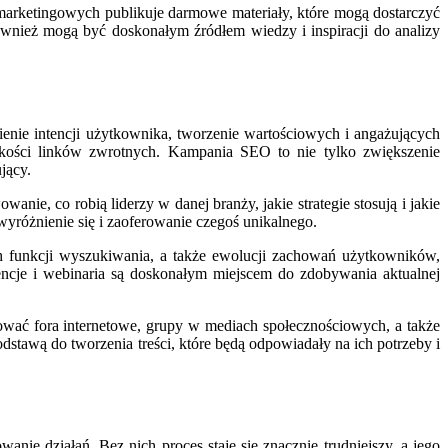
 marketingowych publikuje darmowe materiały, które mogą dostarczyć
ównież mogą być doskonałym źródłem wiedzy i inspiracji do analizy
enie intencji użytkownika, tworzenie wartościowych i angażujących
jakości linków zwrotnych. Kampania SEO to nie tylko zwiększenie
jący.
ie, co robią liderzy w danej branży, jakie strategie stosują i jakie
yróżnienie się i zaoferowanie czegoś unikalnego.
h funkcji wyszukiwania, a także ewolucji zachowań użytkowników,
erencje i webinaria są doskonałym miejscem do zdobywania aktualnej
ować fora internetowe, grupy w mediach społecznościowych, a także
odstawą do tworzenia treści, które będą odpowiadały na ich potrzeby i
ie działań. Bez nich proces staje się znacznie trudniejszy, a jego