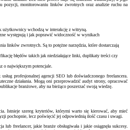
u pozycji, monitorowaniu linków zwrotnych oraz analizie ruchu na
k użytkownicy wchodzą w interakcję z witryną.
niczne występują i jak poprawić widoczność w wynikach
 linków zwrotnych. Są to potężne narzędzia, które dostarczają
ację błędów takich jak niedziałające linki, duplikaty treści czy
z o największym potencjale.
z usług profesjonalnej agencji SEO lub doświadczonego freelancera.
 skuteczne działania. Mogą oni przeprowadzić audyt strony, opracować
publikacje branżowe, aby na bieżąco poszerzać swoją wiedzę.
 Istnieje szereg kryteriów, którymi warto się kierować, aby mieć
zji pochopnie, lecz poświęcić jej odpowiednią ilość czasu i uwagi.
 lub freelancer, jakie branże obsługiwała i jakie osiągnęła sukcesy.