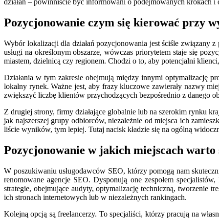
działań – powinniście być informowani o podejmowanych krokach i 
Pozycjonowanie czym się kierować przy wyb
Wybór lokalizacji dla działań pozycjonowania jest ściśle związany z p
usługi na określonym obszarze, wówczas priorytetem staje się po
miastem, dzielnicą czy regionem. Chodzi o to, aby potencjalni klienc
Działania w tym zakresie obejmują między innymi optymalizację pr
lokalny rynek. Ważne jest, aby frazy kluczowe zawierały nazwy mi
zwiększyć liczbę klientów przychodzących bezpośrednio z danego obsz
Z drugiej strony, firmy działające globalnie lub na szerokim rynku k
jak najszerszej grupy odbiorców, niezależnie od miejsca ich zamie
liście wyników, tym lepiej. Tutaj nacisk kładzie się na ogólną widoc
Pozycjonowanie w jakich miejscach wart
W poszukiwaniu usługodawców SEO, którzy pomogą nam skutecznie 
renomowane agencje SEO. Dysponują one zespołem specjalistów, k
strategie, obejmujące audyty, optymalizację techniczną, tworzenie t
ich stronach internetowych lub w niezależnych rankingach.
Kolejną opcją są freelancerzy. To specjaliści, którzy pracują na wł