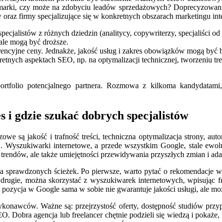
arki, czy może na zdobyciu leadów sprzedażowych? Doprecyzowanie 
 oraz firmy specjalizujące się w konkretnych obszarach marketingu in
cjalistów z różnych dziedzin (analitycy, copywriterzy, specjaliści od 
ale mogą być droższe.
encyjne ceny. Jednakże, jakość usług i zakres obowiązków mogą być b
retnych aspektach SEO, np. na optymalizacji technicznej, tworzeniu tr
 portfolio potencjalnego partnera. Rozmowa z kilkoma kandydatami
s i gdzie szukać dobrych specjalistów
we są jakość i trafność treści, techniczna optymalizacja strony, au
SEO. Wyszukiwarki internetowe, a przede wszystkim Google, stale ewo
rendów, ale także umiejętności przewidywania przyszłych zmian i adap
ka sprawdzonych ścieżek. Po pierwsze, warto pytać o rekomendacje w s
o drugie, można skorzystać z wyszukiwarek internetowych, wpisując
pozycja w Google sama w sobie nie gwarantuje jakości usługi, ale 
ykonawców. Ważne są: przejrzystość oferty, dostępność studiów przy
O. Dobra agencja lub freelancer chętnie podzieli się wiedzą i pokaże