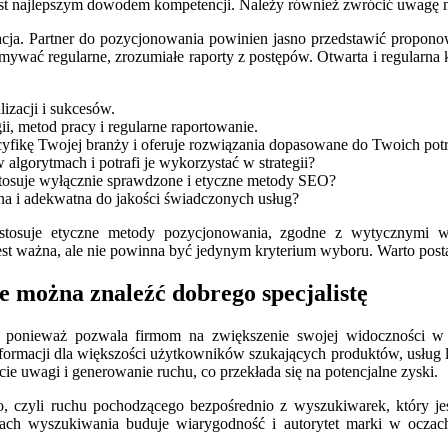
 jest najlepszym dowodem kompetencji. Należy również zwrócić uwagę n
acja. Partner do pozycjonowania powinien jasno przedstawić proponowa
ywać regularne, zrozumiałe raporty z postępów. Otwarta i regularna
zacji i sukcesów.
ii, metod pracy i regularne raportowanie.
yfikę Twojej branży i oferuje rozwiązania dopasowane do Twoich pot
 algorytmach i potrafi je wykorzystać w strategii?
tosuje wyłącznie sprawdzone i etyczne metody SEO?
na i adekwatna do jakości świadczonych usług?
stosuje etyczne metody pozycjonowania, zgodne z wytycznymi w
st ważna, ale nie powinna być jedynym kryterium wyboru. Warto postaw
ie można znaleźć dobrego specjalistę
 ponieważ pozwala firmom na zwiększenie swojej widoczności w int
formacji dla większości użytkowników szukających produktów, usług l
e uwagi i generowanie ruchu, co przekłada się na potencjalne zyski.
o, czyli ruchu pochodzącego bezpośrednio z wyszukiwarek, który j
ach wyszukiwania buduje wiarygodność i autorytet marki w oczach 