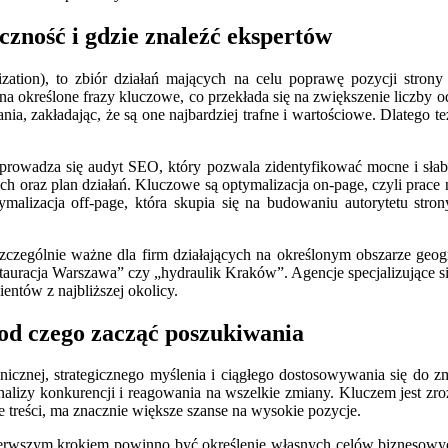
zność i gdzie znaleźć ekspertów
ation), to zbiór działań mających na celu poprawę pozycji strony
na określone frazy kluczowe, co przekłada się na zwiększenie liczby 
 zakładając, że są one najbardziej trafne i wartościowe. Dlatego też
wadza się audyt SEO, który pozwala zidentyfikować mocne i słabe st
oraz plan działań. Kluczowe są optymalizacja on-page, czyli prace na
ptymalizacja off-page, która skupia się na budowaniu autorytetu st
zczególnie ważne dla firm działających na określonym obszarze geo
estauracja Warszawa” czy „hydraulik Kraków”. Agencje specjalizując
ientów z najbliższej okolicy.
 od czego zacząć poszukiwania
icznej, strategicznego myślenia i ciągłego dostosowywania się do z
alizy konkurencji i reagowania na wszelkie zmiany. Kluczem jest zro
ne treści, ma znacznie większe szanse na wysokie pozycje.
ierwszym krokiem powinno być określenie własnych celów biznesowy