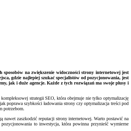
h sposobów na zwiększenie widoczności strony internetowej jest
ca, gdzie najlepiej szukać specjalistów od pozycjonowania, jest
my, jak i duże agencje. Każde z tych rozwiązań ma swoje plusy i
kompleksowej strategii SEO, która obejmuje nie tylko optymalizację
h jak poprawa szybkości ładowania strony czy optymalizacja treści pod
ym potrzebom.
gą nawet zaszkodzić reputacji strony internetowej. Warto postawić na
o pozycjonowania to inwestycja, która powinna przynieść wymierne