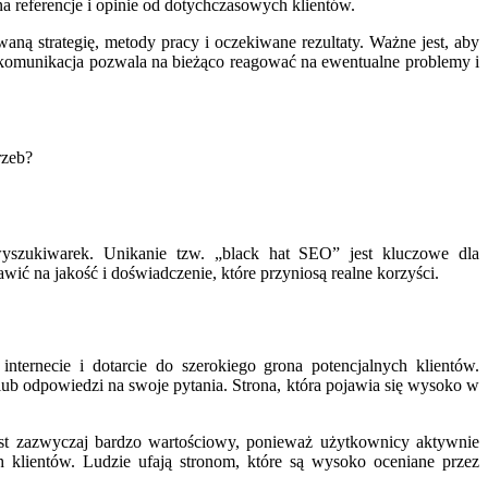
a referencje i opinie od dotychczasowych klientów.
ną strategię, metody pracy i oczekiwane rezultaty. Ważne jest, aby
 komunikacja pozwala na bieżąco reagować na ewentualne problemy i
rzeb?
yszukiwarek. Unikanie tzw. „black hat SEO” jest kluczowe dla
ić na jakość i doświadczenie, które przyniosą realne korzyści.
ernecie i dotarcie do szerokiego grona potencjalnych klientów.
ub odpowiedzi na swoje pytania. Strona, która pojawia się wysoko w
est zazwyczaj bardzo wartościowy, ponieważ użytkownicy aktywnie
klientów. Ludzie ufają stronom, które są wysoko oceniane przez