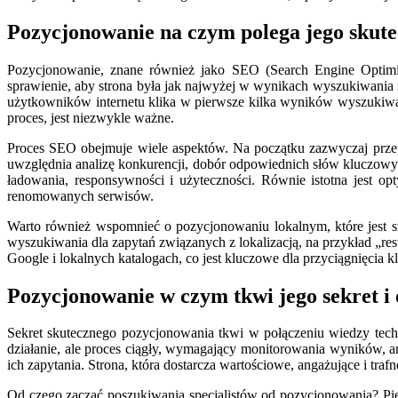
Pozycjonowanie na czym polega jego skutec
Pozycjonowanie, znane również jako SEO (Search Engine Optimiz
sprawienie, aby strona była jak najwyżej w wynikach wyszukiwania 
użytkowników internetu klika w pierwsze kilka wyników wyszukiwania,
proces, jest niezwykle ważne.
Proces SEO obejmuje wiele aspektów. Na początku zazwyczaj przepro
uwzględnia analizę konkurencji, dobór odpowiednich słów kluczowych 
ładowania, responsywności i użyteczności. Równie istotna jest o
renomowanych serwisów.
Warto również wspomnieć o pozycjonowaniu lokalnym, które jest s
wyszukiwania dla zapytań związanych z lokalizacją, na przykład „r
Google i lokalnych katalogach, co jest kluczowe dla przyciągnięcia kl
Pozycjonowanie w czym tkwi jego sekret i
Sekret skutecznego pozycjonowania tkwi w połączeniu wiedzy techn
działanie, ale proces ciągły, wymagający monitorowania wyników, an
ich zapytania. Strona, która dostarcza wartościowe, angażujące i traf
Od czego zacząć poszukiwania specjalistów od pozycjonowania? P