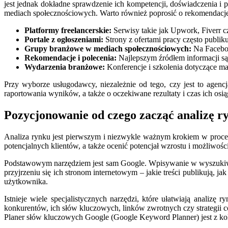
jest jednak dokładne sprawdzenie ich kompetencji, doświadczenia i p
mediach społecznościowych. Warto również poprosić o rekomendacje 
Platformy freelancerskie:
Serwisy takie jak Upwork, Fiverr c
Portale z ogłoszeniami:
Strony z ofertami pracy często publik
Grupy branżowe w mediach społecznościowych:
Na Faceboo
Rekomendacje i polecenia:
Najlepszym źródłem informacji są 
Wydarzenia branżowe:
Konferencje i szkolenia dotyczące ma
Przy wyborze usługodawcy, niezależnie od tego, czy jest to agenc
raportowania wyników, a także o oczekiwane rezultaty i czas ich osią
Pozycjonowanie od czego zacząć analizę ry
Analiza rynku jest pierwszym i niezwykle ważnym krokiem w proce
potencjalnych klientów, a także ocenić potencjał wzrostu i możliwośc
Podstawowym narzędziem jest sam Google. Wpisywanie w wyszukiwar
przyjrzeniu się ich stronom internetowym – jakie treści publikują, 
użytkownika.
Istnieje wiele specjalistycznych narzędzi, które ułatwiają analiz
konkurentów, ich słów kluczowych, linków zwrotnych czy strategii c
Planer słów kluczowych Google (Google Keyword Planner) jest z kol