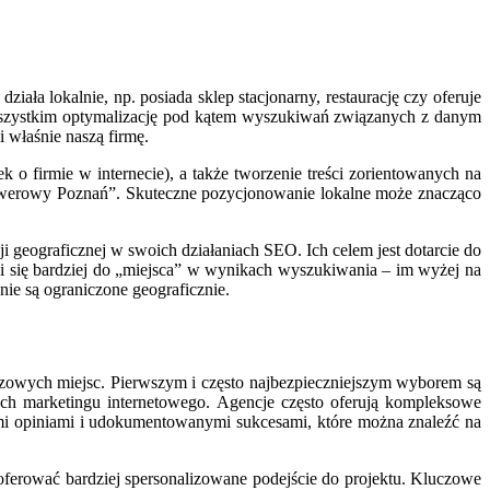
ziała lokalnie, np. posiada sklep stacjonarny, restaurację czy oferuje
 wszystkim optymalizację pod kątem wyszukiwań związanych z danym
i właśnie naszą firmę.
 firmie w internecie), a także tworzenie treści zorientowanych na
 rowerowy Poznań”. Skuteczne pozycjonowanie lokalne może znacząco
ji geograficznej w swoich działaniach SEO. Ich celem jest dotarcie do
si się bardziej do „miejsca” w wynikach wyszukiwania – im wyżej na
nie są ograniczone geograficznie.
owych miejsc. Pierwszym i często najbezpieczniejszym wyborem są
ch marketingu internetowego. Agencje często oferują kompleksowe
obrymi opiniami i udokumentowanymi sukcesami, które można znaleźć na
e oferować bardziej spersonalizowane podejście do projektu. Kluczowe