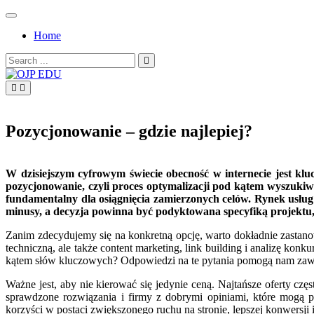
Skip
to
Home
content
Search
for:
OJP EDU
Pozycjonowanie – gdzie najlepiej?
W dzisiejszym cyfrowym świecie obecność w internecie jest klu
pozycjonowanie, czyli proces optymalizacji pod kątem wyszukiwa
fundamentalny dla osiągnięcia zamierzonych celów. Rynek usług 
minusy, a decyzja powinna być podyktowana specyfiką projektu
Zanim zdecydujemy się na konkretną opcję, warto dokładnie zastano
techniczną, ale także content marketing, link building i analizę kon
kątem słów kluczowych? Odpowiedzi na te pytania pomogą nam zawęz
Ważne jest, aby nie kierować się jedynie ceną. Najtańsze oferty czę
sprawdzone rozwiązania i firmy z dobrymi opiniami, które mogą p
korzyści w postaci zwiększonego ruchu na stronie, lepszej konwersji 