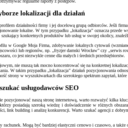
otrzymywać regularne raporty z postępów.
orze lokalizacji dla działań
rofilem działalności firmy i jej docelową grupą odbiorców. Jeśli firma d
zycjonowanie lokalne. W tym przypadku „lokalizacja” oznacza przede
i, szukający konkretnych produktów lub usług w swojej okolicy, znaleźl
ofilu w Google Moja Firma, zdobywanie lokalnych cytowań (wzmianek o
ejscowości lub regionów, np. „fryzjer damski Wrocław” czy „serwis
aru, co jest niezwykle cenne dla małych i średnich przedsiębiorstw.
rajowym, nie muszą tak mocno koncentrować się na konkretnej lokalizac
szkania. W takim przypadku „lokalizacja” działań pozycjonowania odno
zność strony w wyszukiwarkach dla szerokiego spektrum zapytań, które 
o szukać usługodawców SEO
pozycjonować naszą stronę internetową, warto rozważyć kilka klucz
tórzy posiadają szeroką wiedzę i doświadczenie w różnych obszara
reści, link building i analizę konkurencji. Warto szukać agencji z d
asny rachunek. Mogą być bardziej elastyczni cenowo i czasowo, a takż