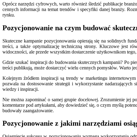
Oprócz narzędzi cyfrowych, warto również śledzić publikacje branż
cennych informacji na temat trendów i specyfiki danej branży. Ro
rynku.
Pozycjonowanie na czym budować skuteczne
Skuteczne kampanie pozycjonowania opierają się na solidnych fund
treści, a także optymalizację techniczną strony. Kluczowe jest
widoczności, ale przede wszystkim dostarczenie użytkownikom tego, c
Gdzie szukać inspiracji do budowania skutecznych kampanii? Po pierw
treści publikują, może dostarczyć wielu cennych pomysłów. Warto je
Kolejnym źródłem inspiracji są trendy w marketingu internetowy
pozwala na dostosowanie strategii i wykorzystanie nadarzających s
wiedzy i inspiracji.
Nie można zapominać o samej grupie docelowej. Zrozumienie jej po
komentarze pod artykułami, aby dowiedzieć się, o czym myślą potencja
budowały zaangażowanie.
Pozycjonowanie z jakimi narzędziami osiąg
Osiągnięcie sukcesu w pozycjonowaniu wymaga wykorzystania odpowie