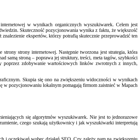
 internetowej w wynikach organicznych wyszukiwarek. Celem jest
odwiedzin. Skuteczność pozycjonowania wynika z faktu, że większość
 znalezienie ekspertów, którzy potrafią skutecznie przeprowadzić ten
rony strony internetowej. Następnie tworzona jest strategia, która
d samą stroną – poprawa jej struktury, treści, meta tagów, szybkości
rony poprzez zdobywanie wartościowych linków zwrotnych z innych,
graficznym. Skupia się ono na zwiększeniu widoczności w wynikach
e się w pozycjonowaniu lokalnym pomagają firmom zaistnieć w Mapach
mieniających się algorytmów wyszukiwarek. Nie jest to jednorazowe
zumienie, czego szukają użytkownicy i jak wyszukiwarki interpretują
ch i oczekiwań wobec działań SEO. Czy zależy nam na zwiększeniu