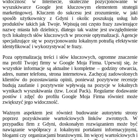
widoczność w Internecie, skuteczne pozycjonowanie w
wyszukiwarce Google jest kluczowym elementem strategii
marketingowej. Kluczem do sukcesu jest zrozumienie, w jaki
sposób użytkownicy z Gdyni i okolic poszukują usług lub
produktów takich jak Twoje. Wpisują oni często frazy zawierające
nazwę miasta lub dzielnicy, dlatego tak ważne jest uwzględnienie
tych lokalnych słów kluczowych w procesie optymalizacji. Agencje
specjalizujące się w pozycjonowaniu lokalnym potrafią efektywnie
identyfikować i wykorzystywać te frazy.
Poza optymalizacją treści i słów kluczowych, ogromne znaczenie
ma profil Twojej firmy w Google Moja Firma. Upewnij się, że
wszystkie informacje są aktualne i kompletne – godziny otwarcia,
adres, numer telefonu, strona internetowa. Zachęcaj zadowolonych
klientów do pozostawiania opinii, ponieważ pozytywne recenzje
budują zaufanie i pozytywnie wpływają na pozycje w lokalnych
wynikach wyszukiwania (tzw. Local Pack). Regularne dodawanie
postów i zdjęć do profilu Google Moja Firma również może
zwiększyć jego widoczność.
Ważnym aspektem jest również budowanie autorytetu strony
poprzez pozyskiwanie wartościowych linków zwrotnych. W
przypadku firm z Gdyni, doskonałym rozwiązaniem może być
nawiązanie współpracy z lokalnymi portalami informacyjnymi,
blogami czy organizacjami branżowymi. Im więcej wartościowych i