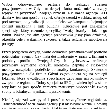
Wybór odpowiedniego partnera do realizacji strategii
pozycjonowania w Gdyni to decyzja, która może mieć znaczący
wpływ na przyszłość Twojego biznesu. Nie każda agencja SEO
działa w ten sam sposób, a rynek oferuje szeroki wachlarz usług, od
podstawowej optymalizacji po kompleksowe kampanie obejmujące
content marketing i link building. Kluczowe jest znalezienie
specjalisty, który rozumie specyfikę Twojej branży i lokalnego
rynku. Ważne jest, aby agencja przedstawiła jasny plan działania,
określiła cele i wskaźniki sukcesu, a także regularnie raportowała
postępy.
Przed podjęciem decyzji, warto dokładnie przeanalizować portfolio
potencjalnej agencji. Czy mają doświadczenie w pracy z firmami o
podobnym profilu do Twojego? Czy ich dotychczasowe realizacje
przyniosły wymierne korzyści klientom? Zapytaj o stosowane
metody, narzędzia i podejście do analizy konkurencji. Skuteczne
pozycjonowanie dla firm z Gdyni często opiera się na strategii
lokalnej, która uwzględnia specyficzne zapytania użytkowników
związane z regionem. Dobry specjalista SEO powinien być w stanie
wyjaśnić, w jaki sposób zamierza zwiększyć widoczność Twojej
strony w lokalnych wynikach wyszukiwania.
Nie bój się zadawać pytań i prosić o szczegółowe wyjaśnienia.
Transparentność w działaniu agencji jest niezwykle ważna. Upewnij
się, że rozumiesz, za co płacisz i jakie rezultaty możesz oczekiwać.