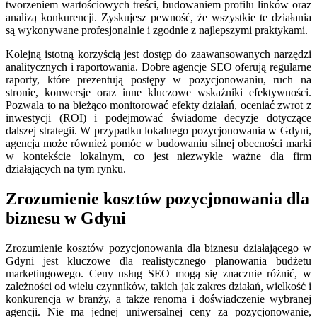
tworzeniem wartościowych treści, budowaniem profilu linków oraz
analizą konkurencji. Zyskujesz pewność, że wszystkie te działania
są wykonywane profesjonalnie i zgodnie z najlepszymi praktykami.
Kolejną istotną korzyścią jest dostęp do zaawansowanych narzędzi
analitycznych i raportowania. Dobre agencje SEO oferują regularne
raporty, które prezentują postępy w pozycjonowaniu, ruch na
stronie, konwersje oraz inne kluczowe wskaźniki efektywności.
Pozwala to na bieżąco monitorować efekty działań, oceniać zwrot z
inwestycji (ROI) i podejmować świadome decyzje dotyczące
dalszej strategii. W przypadku lokalnego pozycjonowania w Gdyni,
agencja może również pomóc w budowaniu silnej obecności marki
w kontekście lokalnym, co jest niezwykle ważne dla firm
działających na tym rynku.
Zrozumienie kosztów pozycjonowania dla
biznesu w Gdyni
Zrozumienie kosztów pozycjonowania dla biznesu działającego w
Gdyni jest kluczowe dla realistycznego planowania budżetu
marketingowego. Ceny usług SEO mogą się znacznie różnić, w
zależności od wielu czynników, takich jak zakres działań, wielkość i
konkurencja w branży, a także renoma i doświadczenie wybranej
agencji. Nie ma jednej uniwersalnej ceny za pozycjonowanie,