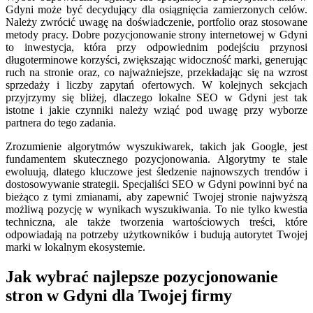
Gdyni może być decydujący dla osiągnięcia zamierzonych celów.
Należy zwrócić uwagę na doświadczenie, portfolio oraz stosowane
metody pracy. Dobre pozycjonowanie strony internetowej w Gdyni
to inwestycja, która przy odpowiednim podejściu przynosi
długoterminowe korzyści, zwiększając widoczność marki, generując
ruch na stronie oraz, co najważniejsze, przekładając się na wzrost
sprzedaży i liczby zapytań ofertowych. W kolejnych sekcjach
przyjrzymy się bliżej, dlaczego lokalne SEO w Gdyni jest tak
istotne i jakie czynniki należy wziąć pod uwagę przy wyborze
partnera do tego zadania.
Zrozumienie algorytmów wyszukiwarek, takich jak Google, jest
fundamentem skutecznego pozycjonowania. Algorytmy te stale
ewoluują, dlatego kluczowe jest śledzenie najnowszych trendów i
dostosowywanie strategii. Specjaliści SEO w Gdyni powinni być na
bieżąco z tymi zmianami, aby zapewnić Twojej stronie najwyższą
możliwą pozycję w wynikach wyszukiwania. To nie tylko kwestia
techniczna, ale także tworzenia wartościowych treści, które
odpowiadają na potrzeby użytkowników i budują autorytet Twojej
marki w lokalnym ekosystemie.
Jak wybrać najlepsze pozycjonowanie
stron w Gdyni dla Twojej firmy