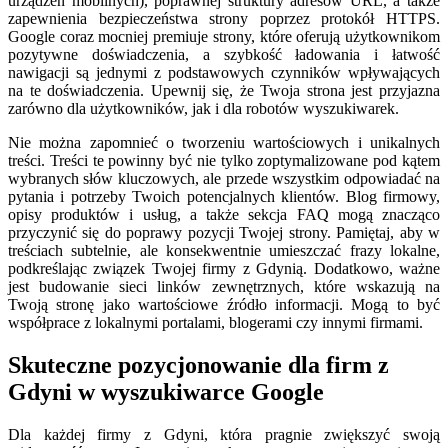
urządzeń mobilnych), poprawnej struktury adresów URL, a także
zapewnienia bezpieczeństwa strony poprzez protokół HTTPS.
Google coraz mocniej premiuje strony, które oferują użytkownikom
pozytywne doświadczenia, a szybkość ładowania i łatwość
nawigacji są jednymi z podstawowych czynników wpływających
na te doświadczenia. Upewnij się, że Twoja strona jest przyjazna
zarówno dla użytkowników, jak i dla robotów wyszukiwarek.
Nie można zapomnieć o tworzeniu wartościowych i unikalnych
treści. Treści te powinny być nie tylko zoptymalizowane pod kątem
wybranych słów kluczowych, ale przede wszystkim odpowiadać na
pytania i potrzeby Twoich potencjalnych klientów. Blog firmowy,
opisy produktów i usług, a także sekcja FAQ mogą znacząco
przyczynić się do poprawy pozycji Twojej strony. Pamiętaj, aby w
treściach subtelnie, ale konsekwentnie umieszczać frazy lokalne,
podkreślając związek Twojej firmy z Gdynią. Dodatkowo, ważne
jest budowanie sieci linków zewnętrznych, które wskazują na
Twoją stronę jako wartościowe źródło informacji. Mogą to być
współprace z lokalnymi portalami, blogerami czy innymi firmami.
Skuteczne pozycjonowanie dla firm z
Gdyni w wyszukiwarce Google
Dla każdej firmy z Gdyni, która pragnie zwiększyć swoją