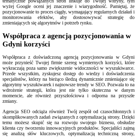
tematycznie powiązanych stron linkuje do Twojej witryny, tym
wyżej Google oceni jej znaczenie i wiarygodność. Pamiętaj, że
pozycjonowanie to proces ciągły, wymagający regularnych działań i
monitorowania efektów, aby dostosowywać strategię do
zmieniających się algorytmów i potrzeb rynku.
Współpraca z agencją pozycjonowania w
Gdyni korzyści
Współpraca z doświadczoną agencją pozycjonowania w Gdyni
może przynieść Twojej firmie szereg wymiernych korzyści, które
wykraczają poza samo zwiększenie widoczności w wyszukiwarce.
Przede wszystkim, zyskujesz dostęp do wiedzy i doświadczenia
specjalistów, którzy na bieżąco śledzą dynamicznie zmieniające się
algorytmy wyszukiwarek i najnowsze trendy w SEO. Pozwala to na
wdrożenie strategii, która jest nie tylko skuteczna w danym
momencie, ale również przyszłościowa i odporna na przyszłe
zmiany.
Agencja SEO odciąża również Twój zespół od czasochłonnych i
skomplikowanych zadań związanych z optymalizacją strony. Dzięki
temu możesz skupić się na rozwoju swojego biznesu, obsłudze
klienta czy tworzeniu innowacyjnych produktów. Specjaliści zajmą
się analizą słów kluczowych, optymalizacją techniczną strony,