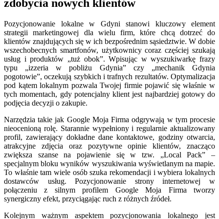
zdobycia nowych klientów
Pozycjonowanie lokalne w Gdyni stanowi kluczowy element
strategii marketingowej dla wielu firm, które chcą dotrzeć do
klientów znajdujących się w ich bezpośrednim sąsiedztwie. W dobie
wszechobecnych smartfonów, użytkownicy coraz częściej szukają
usług i produktów „tuż obok”. Wpisując w wyszukiwarkę frazy
typu „izzeria w pobliżu Gdynia” czy „mechanik Gdynia
pogotowie”, oczekują szybkich i trafnych rezultatów. Optymalizacja
pod kątem lokalnym pozwala Twojej firmie pojawić się właśnie w
tych momentach, gdy potencjalny klient jest najbardziej gotowy do
podjęcia decyzji o zakupie.
Narzędzia takie jak Google Moja Firma odgrywają w tym procesie
nieocenioną rolę. Starannie wypełniony i regularnie aktualizowany
profil, zawierający dokładne dane kontaktowe, godziny otwarcia,
atrakcyjne zdjęcia oraz pozytywne opinie klientów, znacząco
zwiększa szanse na pojawienie się w tzw. „Local Pack” –
specjalnym bloku wyników wyszukiwania wyświetlanym na mapie.
To właśnie tam wiele osób szuka rekomendacji i wybiera lokalnych
dostawców usług. Pozycjonowanie strony internetowej w
połączeniu z silnym profilem Google Moja Firma tworzy
synergiczny efekt, przyciągając ruch z różnych źródeł.
Kolejnym ważnym aspektem pozycjonowania lokalnego jest