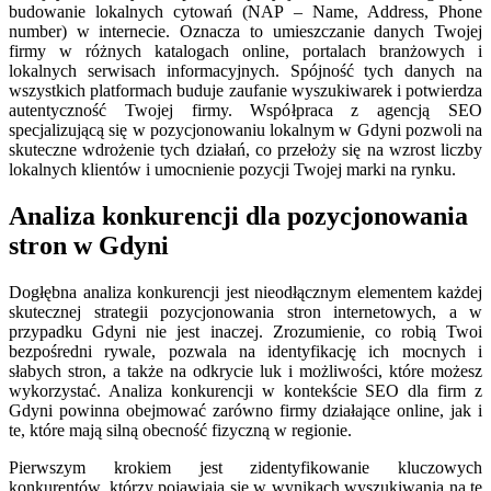
budowanie lokalnych cytowań (NAP – Name, Address, Phone
number) w internecie. Oznacza to umieszczanie danych Twojej
firmy w różnych katalogach online, portalach branżowych i
lokalnych serwisach informacyjnych. Spójność tych danych na
wszystkich platformach buduje zaufanie wyszukiwarek i potwierdza
autentyczność Twojej firmy. Współpraca z agencją SEO
specjalizującą się w pozycjonowaniu lokalnym w Gdyni pozwoli na
skuteczne wdrożenie tych działań, co przełoży się na wzrost liczby
lokalnych klientów i umocnienie pozycji Twojej marki na rynku.
Analiza konkurencji dla pozycjonowania
stron w Gdyni
Dogłębna analiza konkurencji jest nieodłącznym elementem każdej
skutecznej strategii pozycjonowania stron internetowych, a w
przypadku Gdyni nie jest inaczej. Zrozumienie, co robią Twoi
bezpośredni rywale, pozwala na identyfikację ich mocnych i
słabych stron, a także na odkrycie luk i możliwości, które możesz
wykorzystać. Analiza konkurencji w kontekście SEO dla firm z
Gdyni powinna obejmować zarówno firmy działające online, jak i
te, które mają silną obecność fizyczną w regionie.
Pierwszym krokiem jest zidentyfikowanie kluczowych
konkurentów, którzy pojawiają się w wynikach wyszukiwania na te