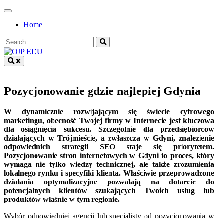
Skip
to
Home
content
Search
for:
OJP EDU
Pozycjonowanie gdzie najlepiej Gdynia
W dynamicznie rozwijającym się świecie cyfrowego
marketingu, obecność Twojej firmy w Internecie jest kluczowa
dla osiągnięcia sukcesu. Szczególnie dla przedsiębiorców
działających w Trójmieście, a zwłaszcza w Gdyni, znalezienie
odpowiednich strategii SEO staje się priorytetem.
Pozycjonowanie stron internetowych w Gdyni to proces, który
wymaga nie tylko wiedzy technicznej, ale także zrozumienia
lokalnego rynku i specyfiki klienta. Właściwie przeprowadzone
działania optymalizacyjne pozwalają na dotarcie do
potencjalnych klientów szukających Twoich usług lub
produktów właśnie w tym regionie.
Wybór odpowiedniej agencji lub specjalisty od pozycjonowania w