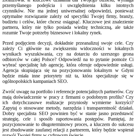
przemyślanego podejścia i uwzględnienia kilku istotnych
czynników. Nie ma jednej uniwersalnej odpowiedzi, ponieważ
optymalne rozwiązanie zależy od specyfiki Twojej firmy, branży,
budżetu i celów, które chcesz osiągnąć. Kluczowe jest znalezienie
partnera, który nie tylko posiada wiedzę techniczną, ale także
rozumie Twoje potrzeby biznesowe i lokalny rynek.
Przed podjęciem decyzji, dokładnie przeanalizuj swoje cele. Czy
zależy Ci głównie na zwiększeniu widoczności w lokalnych
wynikach wyszukiwania, czy na dotarciu do szerszego grona
odbiorców w całej Polsce? Odpowiedź na to pytanie pomoże Ci
wybrać specjalistę lub agencję, która oferuje odpowiednie usługi.
Agencja skupiająca się na pozycjonowaniu lokalnym w Gdyni
będzie miała inne priorytety niż ta, która specjalizuje się w
ogólnopolskich kampaniach SEO.
Zwróć uwagę na portfolio i referencje potencjalnych partnerów. Czy
mają doświadczenie w pracy z firmami o podobnym profilu? Czy
ich dotychczasowe realizacje przyniosły wymierne korzyści?
Zapytaj o stosowane metody, narzędzia i transparentność działań.
Dobry specjalista SEO powinien być w stanie jasno przedstawić
strategię, cele i sposób raportowania postępów. Pamiętaj, że
pozycjonowanie to długoterminowy proces, a kluczem do sukcesu
jest zbudowanie zaufanej relacji z partnerem, który będzie wspierał
rozwój Twojej firmy w cyfrowym świecie.