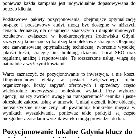
ponieważ każda kampania jest indywidualnie dopasowywana do
potrzeb klienta.
Podstawowe pakiety pozycjonowania, obejmujące optymalizację
on-page i podstawowy audyt, mogą być dostępne w niższych
cenach. Jednakże, dla osiągnięcia znaczących i długoterminowych
rezultatów, zwłaszcza w konkurencyjnym środowisku Gdyni,
zazwyczaj konieczne są bardziej kompleksowe strategie. Obejmują
one zaawansowaną optymalizację techniczną, tworzenie wysokiej
jakości treści, strategię link building, działania Local SEO oraz
regularną analizę i raportowanie. Te rozszerzone usługi wiążą się
naturalnie z wyższymi kosztami.
Warto zaznaczyć, że pozycjonowanie to inwestycja, a nie koszt.
Długoterminowe efekty w postaci zwiększonego ruchu
organicznego, liczby zapytań ofertowych i sprzedaży często
wielokrotnie przewyższają poniesione wydatki. Przy wyborze
agencji, należy zwrócić uwagę na transparentność cennika i jasne
określenie zakresu usług w umowie. Unikaj agencji, które obiecują
nierealistycznie niskie ceny lub gwarantują konkretne miejsca w
wynikach wyszukiwania, ponieważ takie praktyki są często
niezgodne z zasadami wyszukiwarek i mogą prowadzić do kar.
Pozycjonowanie lokalne Gdynia klucz do