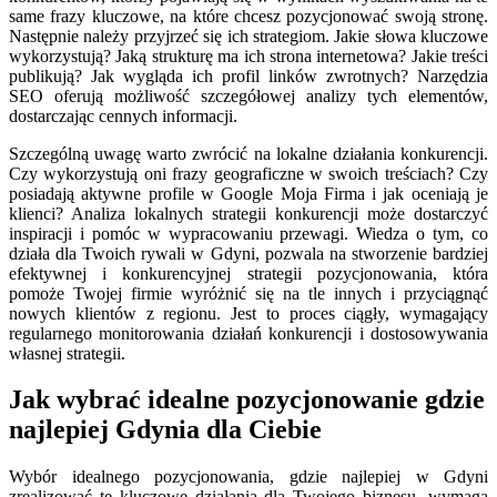
same frazy kluczowe, na które chcesz pozycjonować swoją stronę.
Następnie należy przyjrzeć się ich strategiom. Jakie słowa kluczowe
wykorzystują? Jaką strukturę ma ich strona internetowa? Jakie treści
publikują? Jak wygląda ich profil linków zwrotnych? Narzędzia
SEO oferują możliwość szczegółowej analizy tych elementów,
dostarczając cennych informacji.
Szczególną uwagę warto zwrócić na lokalne działania konkurencji.
Czy wykorzystują oni frazy geograficzne w swoich treściach? Czy
posiadają aktywne profile w Google Moja Firma i jak oceniają je
klienci? Analiza lokalnych strategii konkurencji może dostarczyć
inspiracji i pomóc w wypracowaniu przewagi. Wiedza o tym, co
działa dla Twoich rywali w Gdyni, pozwala na stworzenie bardziej
efektywnej i konkurencyjnej strategii pozycjonowania, która
pomoże Twojej firmie wyróżnić się na tle innych i przyciągnąć
nowych klientów z regionu. Jest to proces ciągły, wymagający
regularnego monitorowania działań konkurencji i dostosowywania
własnej strategii.
Jak wybrać idealne pozycjonowanie gdzie
najlepiej Gdynia dla Ciebie
Wybór idealnego pozycjonowania, gdzie najlepiej w Gdyni
zrealizować te kluczowe działania dla Twojego biznesu, wymaga