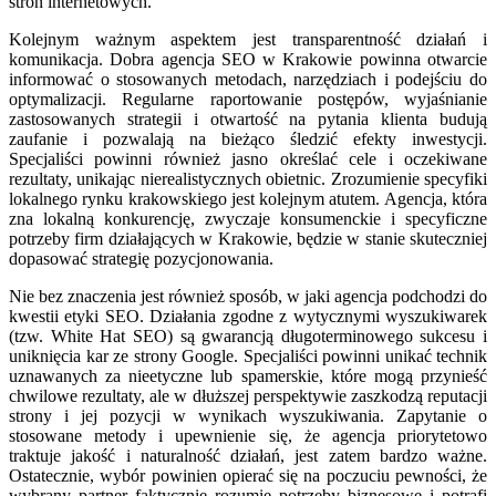
stron internetowych.
Kolejnym ważnym aspektem jest transparentność działań i
komunikacja. Dobra agencja SEO w Krakowie powinna otwarcie
informować o stosowanych metodach, narzędziach i podejściu do
optymalizacji. Regularne raportowanie postępów, wyjaśnianie
zastosowanych strategii i otwartość na pytania klienta budują
zaufanie i pozwalają na bieżąco śledzić efekty inwestycji.
Specjaliści powinni również jasno określać cele i oczekiwane
rezultaty, unikając nierealistycznych obietnic. Zrozumienie specyfiki
lokalnego rynku krakowskiego jest kolejnym atutem. Agencja, która
zna lokalną konkurencję, zwyczaje konsumenckie i specyficzne
potrzeby firm działających w Krakowie, będzie w stanie skuteczniej
dopasować strategię pozycjonowania.
Nie bez znaczenia jest również sposób, w jaki agencja podchodzi do
kwestii etyki SEO. Działania zgodne z wytycznymi wyszukiwarek
(tzw. White Hat SEO) są gwarancją długoterminowego sukcesu i
uniknięcia kar ze strony Google. Specjaliści powinni unikać technik
uznawanych za nieetyczne lub spamerskie, które mogą przynieść
chwilowe rezultaty, ale w dłuższej perspektywie zaszkodzą reputacji
strony i jej pozycji w wynikach wyszukiwania. Zapytanie o
stosowane metody i upewnienie się, że agencja priorytetowo
traktuje jakość i naturalność działań, jest zatem bardzo ważne.
Ostatecznie, wybór powinien opierać się na poczuciu pewności, że
wybrany partner faktycznie rozumie potrzeby biznesowe i potrafi