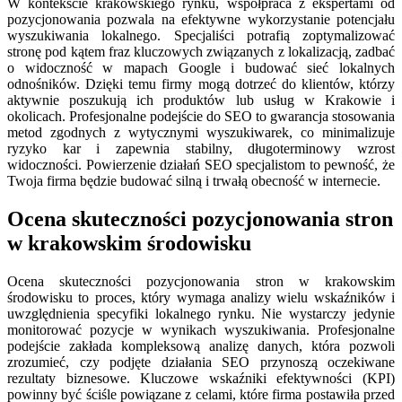
W kontekście krakowskiego rynku, współpraca z ekspertami od
pozycjonowania pozwala na efektywne wykorzystanie potencjału
wyszukiwania lokalnego. Specjaliści potrafią zoptymalizować
stronę pod kątem fraz kluczowych związanych z lokalizacją, zadbać
o widoczność w mapach Google i budować sieć lokalnych
odnośników. Dzięki temu firmy mogą dotrzeć do klientów, którzy
aktywnie poszukują ich produktów lub usług w Krakowie i
okolicach. Profesjonalne podejście do SEO to gwarancja stosowania
metod zgodnych z wytycznymi wyszukiwarek, co minimalizuje
ryzyko kar i zapewnia stabilny, długoterminowy wzrost
widoczności. Powierzenie działań SEO specjalistom to pewność, że
Twoja firma będzie budować silną i trwałą obecność w internecie.
Ocena skuteczności pozycjonowania stron
w krakowskim środowisku
Ocena skuteczności pozycjonowania stron w krakowskim
środowisku to proces, który wymaga analizy wielu wskaźników i
uwzględnienia specyfiki lokalnego rynku. Nie wystarczy jedynie
monitorować pozycje w wynikach wyszukiwania. Profesjonalne
podejście zakłada kompleksową analizę danych, która pozwoli
zrozumieć, czy podjęte działania SEO przynoszą oczekiwane
rezultaty biznesowe. Kluczowe wskaźniki efektywności (KPI)
powinny być ściśle powiązane z celami, które firma postawiła przed