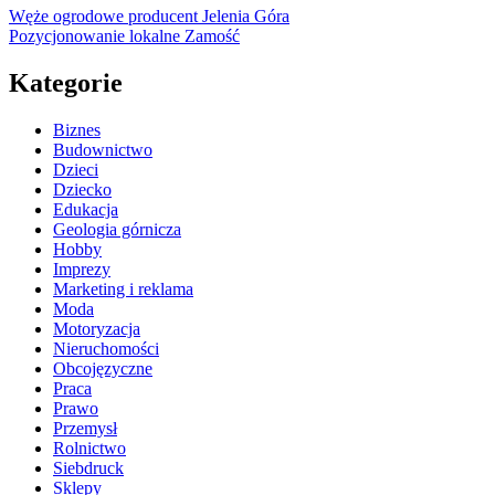
Węże ogrodowe producent Jelenia Góra
Pozycjonowanie lokalne Zamość
Kategorie
Biznes
Budownictwo
Dzieci
Dziecko
Edukacja
Geologia górnicza
Hobby
Imprezy
Marketing i reklama
Moda
Motoryzacja
Nieruchomości
Obcojęzyczne
Praca
Prawo
Przemysł
Rolnictwo
Siebdruck
Sklepy