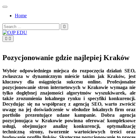
Skip
to
Home
content
Search
for:
OJP EDU
Pozycjonowanie gdzie najlepiej Kraków
Wybór odpowiedniego miejsca do rozpoczęcia działań SEO,
zwłaszcza w dynamicznym mieście takim jak Kraków, jest
kluczowy dla osiągnięcia sukcesu online. Profesjonalne
pozycjonowanie stron internetowych w Krakowie wymaga nie
tylko dogłębnej znajomości algorytmów wyszukiwarek, ale
także zrozumienia lokalnego rynku i specyfiki konkurencji.
Decydując się na współpracę z agencją SEO, warto zwrócić
uwagę na jej doświadczenie w obsłudze lokalnych firm oraz
portfolio prezentujące udane kampanie. Dobra agencja
pozycjonująca w Krakowie powinna oferować kompleksowe
usługi, obejmujące analizę konkurencji, optymalizację
techniczną strony, tworzenie wartościowych treści oraz
budowanie profilu linków. Skuteczne pozycjonowanie to proces