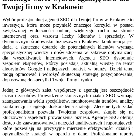
Twojej firmy w Krakowie
Wybór profesjonalnej agencji SEO dla Twojej firmy w Krakowie to
inwestycja, która może przynieść znaczące korzyści w postaci
zwiększonej widoczności online, większego ruchu na stronie
internetowej oraz wzrostu liczby klientów i sprzedaży. W
dynamicznym środowisku biznesowym Krakowa konkurencja jest
duża, a skuteczne dotarcie do potencjalnych klientów wymaga
specjalistycznej wiedzy i doświadczenia w zakresie optymalizacji
dla wyszukiwarek internetowych. Agencja SEO dysponuje
zespołem ekspertów, którzy posiadają aktualną wiedzę na temat
algorytmów Google i najlepszych praktyk w branży. Dzięki temu
mogą opracować i wdrożyć skuteczną strategię pozycjonowania,
dopasowaną do specyfiki Twojej firmy i rynku.
Jedną z głównych zalet współpracy z agencją jest oszczędność
czasu i zasobów. Prowadzenie skutecznych działań SEO wymaga
zaangażowania wielu specjalistów, monitorowania trendów, analizy
konkurencji i ciągłego doskonalenia strategii. Zlecenie tych zadań
profesjonalistom pozwala Twojemu zespołowi skupić się na
kluczowych aspektach prowadzenia biznesu. Agencje SEO oferują
dostęp do zaawansowanych narzędzi analitycznych i raportujących,
które pozwalają na precyzyjne mierzenie efektywności działań i
optymalizację strategii w oparciu o dane. Profesjonalne raporty