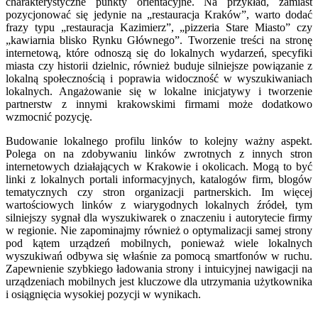
charakterystyczne punkty orientacyjne. Na przykład, zamiast
pozycjonować się jedynie na „restauracja Kraków”, warto dodać
frazy typu „restauracja Kazimierz”, „pizzeria Stare Miasto” czy
„kawiarnia blisko Rynku Głównego”. Tworzenie treści na stronę
internetową, które odnoszą się do lokalnych wydarzeń, specyfiki
miasta czy historii dzielnic, również buduje silniejsze powiązanie z
lokalną społecznością i poprawia widoczność w wyszukiwaniach
lokalnych. Angażowanie się w lokalne inicjatywy i tworzenie
partnerstw z innymi krakowskimi firmami może dodatkowo
wzmocnić pozycję.
Budowanie lokalnego profilu linków to kolejny ważny aspekt.
Polega on na zdobywaniu linków zwrotnych z innych stron
internetowych działających w Krakowie i okolicach. Mogą to być
linki z lokalnych portali informacyjnych, katalogów firm, blogów
tematycznych czy stron organizacji partnerskich. Im więcej
wartościowych linków z wiarygodnych lokalnych źródeł, tym
silniejszy sygnał dla wyszukiwarek o znaczeniu i autorytecie firmy
w regionie. Nie zapominajmy również o optymalizacji samej strony
pod kątem urządzeń mobilnych, ponieważ wiele lokalnych
wyszukiwań odbywa się właśnie za pomocą smartfonów w ruchu.
Zapewnienie szybkiego ładowania strony i intuicyjnej nawigacji na
urządzeniach mobilnych jest kluczowe dla utrzymania użytkownika
i osiągnięcia wysokiej pozycji w wynikach.