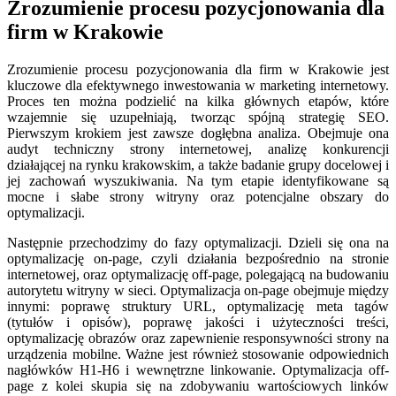
Zrozumienie procesu pozycjonowania dla
firm w Krakowie
Zrozumienie procesu pozycjonowania dla firm w Krakowie jest
kluczowe dla efektywnego inwestowania w marketing internetowy.
Proces ten można podzielić na kilka głównych etapów, które
wzajemnie się uzupełniają, tworząc spójną strategię SEO.
Pierwszym krokiem jest zawsze dogłębna analiza. Obejmuje ona
audyt techniczny strony internetowej, analizę konkurencji
działającej na rynku krakowskim, a także badanie grupy docelowej i
jej zachowań wyszukiwania. Na tym etapie identyfikowane są
mocne i słabe strony witryny oraz potencjalne obszary do
optymalizacji.
Następnie przechodzimy do fazy optymalizacji. Dzieli się ona na
optymalizację on-page, czyli działania bezpośrednio na stronie
internetowej, oraz optymalizację off-page, polegającą na budowaniu
autorytetu witryny w sieci. Optymalizacja on-page obejmuje między
innymi: poprawę struktury URL, optymalizację meta tagów
(tytułów i opisów), poprawę jakości i użyteczności treści,
optymalizację obrazów oraz zapewnienie responsywności strony na
urządzenia mobilne. Ważne jest również stosowanie odpowiednich
nagłówków H1-H6 i wewnętrzne linkowanie. Optymalizacja off-
page z kolei skupia się na zdobywaniu wartościowych linków