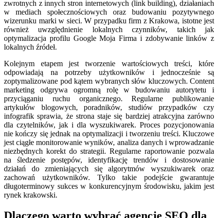
zwrotnych z innych stron internetowych (link building), działaniach
w mediach społecznościowych oraz budowaniu pozytywnego
wizerunku marki w sieci. W przypadku firm z Krakowa, istotne jest
również uwzględnienie lokalnych czynników, takich jak
optymalizacja profilu Google Moja Firma i zdobywanie linków z
lokalnych źródeł.
Kolejnym etapem jest tworzenie wartościowych treści, które
odpowiadają na potrzeby użytkowników i jednocześnie są
zoptymalizowane pod kątem wybranych słów kluczowych. Content
marketing odgrywa ogromną rolę w budowaniu autorytetu i
przyciąganiu ruchu organicznego. Regularne publikowanie
artykułów blogowych, poradników, studiów przypadków czy
infografik sprawia, że strona staje się bardziej atrakcyjna zarówno
dla czytelników, jak i dla wyszukiwarek. Proces pozycjonowania
nie kończy się jednak na optymalizacji i tworzeniu treści. Kluczowe
jest ciągłe monitorowanie wyników, analiza danych i wprowadzanie
niezbędnych korekt do strategii. Regularne raportowanie pozwala
na śledzenie postępów, identyfikację trendów i dostosowanie
działań do zmieniających się algorytmów wyszukiwarek oraz
zachowań użytkowników. Tylko takie podejście gwarantuje
długoterminowy sukces w konkurencyjnym środowisku, jakim jest
rynek krakowski.
Dlaczego warto wybrać agencję SEO dla