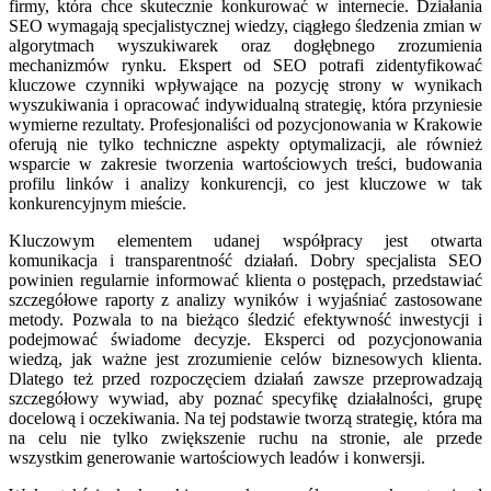
firmy, która chce skutecznie konkurować w internecie. Działania
SEO wymagają specjalistycznej wiedzy, ciągłego śledzenia zmian w
algorytmach wyszukiwarek oraz dogłębnego zrozumienia
mechanizmów rynku. Ekspert od SEO potrafi zidentyfikować
kluczowe czynniki wpływające na pozycję strony w wynikach
wyszukiwania i opracować indywidualną strategię, która przyniesie
wymierne rezultaty. Profesjonaliści od pozycjonowania w Krakowie
oferują nie tylko techniczne aspekty optymalizacji, ale również
wsparcie w zakresie tworzenia wartościowych treści, budowania
profilu linków i analizy konkurencji, co jest kluczowe w tak
konkurencyjnym mieście.
Kluczowym elementem udanej współpracy jest otwarta
komunikacja i transparentność działań. Dobry specjalista SEO
powinien regularnie informować klienta o postępach, przedstawiać
szczegółowe raporty z analizy wyników i wyjaśniać zastosowane
metody. Pozwala to na bieżąco śledzić efektywność inwestycji i
podejmować świadome decyzje. Eksperci od pozycjonowania
wiedzą, jak ważne jest zrozumienie celów biznesowych klienta.
Dlatego też przed rozpoczęciem działań zawsze przeprowadzają
szczegółowy wywiad, aby poznać specyfikę działalności, grupę
docelową i oczekiwania. Na tej podstawie tworzą strategię, która ma
na celu nie tylko zwiększenie ruchu na stronie, ale przede
wszystkim generowanie wartościowych leadów i konwersji.