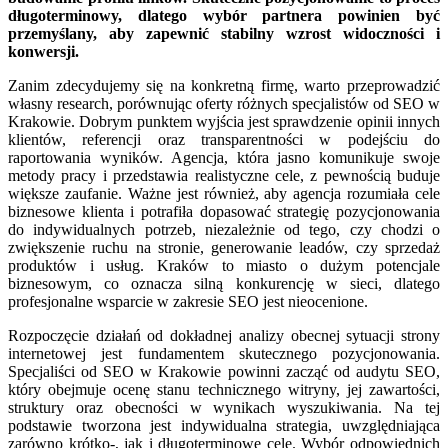
długoterminowy, dlatego wybór partnera powinien być
przemyślany, aby zapewnić stabilny wzrost widoczności i
konwersji.
Zanim zdecydujemy się na konkretną firmę, warto przeprowadzić
własny research, porównując oferty różnych specjalistów od SEO w
Krakowie. Dobrym punktem wyjścia jest sprawdzenie opinii innych
klientów, referencji oraz transparentności w podejściu do
raportowania wyników. Agencja, która jasno komunikuje swoje
metody pracy i przedstawia realistyczne cele, z pewnością buduje
większe zaufanie. Ważne jest również, aby agencja rozumiała cele
biznesowe klienta i potrafiła dopasować strategię pozycjonowania
do indywidualnych potrzeb, niezależnie od tego, czy chodzi o
zwiększenie ruchu na stronie, generowanie leadów, czy sprzedaż
produktów i usług. Kraków to miasto o dużym potencjale
biznesowym, co oznacza silną konkurencję w sieci, dlatego
profesjonalne wsparcie w zakresie SEO jest nieocenione.
Rozpoczęcie działań od dokładnej analizy obecnej sytuacji strony
internetowej jest fundamentem skutecznego pozycjonowania.
Specjaliści od SEO w Krakowie powinni zacząć od audytu SEO,
który obejmuje ocenę stanu technicznego witryny, jej zawartości,
struktury oraz obecności w wynikach wyszukiwania. Na tej
podstawie tworzona jest indywidualna strategia, uwzględniająca
zarówno krótko-, jak i długoterminowe cele. Wybór odpowiednich