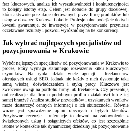
fraz kluczowych, analiza ich wyszukiwalności i konkurencyjności
to kolejny istotny etap. Celem jest dotarcie do grupy docelowej,
która aktywnie poszukuje oferowanych przez firmę produktów lub
usług w obszarze Krakowa i okolic. Profesjonalne podejście do tych
kwestii gwarantuje, że inwestycja w pozycjonowanie przyniesie
oczekiwane rezultaty i pozwoli wyróżnić się na tle konkurencji.
Jak wybrać najlepszych specjalistów od
pozycjonowania w Krakowie
Wybór najlepszych specjalistów od pozycjonowania w Krakowie to
proces, który wymaga starannego rozważenia kilku kluczowych
czynników. Na rynku działa wiele agencji i freelancerów
oferujących usługi SEO, jednak nie każdy z nich dysponuje taką
samą wiedzą, doświadczeniem i etyką pracy. Kluczowe jest
zwrócenie uwagi na portfolio firmy lub freelancera. Czy prezentują
oni realizacje dla firm o podobnym profilu działalności lub z tej
samej branży? Analiza studiów przypadków i uzyskanych wyników
może dostarczyć cennych informacji o ich skuteczności. Równie
ważne jest sprawdzenie opinii obecnych i byłych klientów.
Pozytywne recenzje i referencje to dowód na zadowolenie z
świadczonych usług i osiągniętych efektów, co jest szczególnie
istotne w kontekście tak dynamicznej dziedziny jak pozycjonowanie