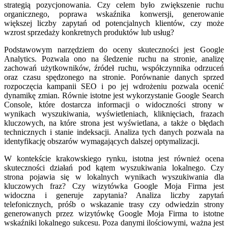
strategią pozycjonowania. Czy celem było zwiększenie ruchu
organicznego, poprawa wskaźnika konwersji, generowanie
większej liczby zapytań od potencjalnych klientów, czy może
wzrost sprzedaży konkretnych produktów lub usług?
Podstawowym narzędziem do oceny skuteczności jest Google
Analytics. Pozwala ono na śledzenie ruchu na stronie, analizę
zachowań użytkowników, źródeł ruchu, współczynnika odrzuceń
oraz czasu spędzonego na stronie. Porównanie danych sprzed
rozpoczęcia kampanii SEO i po jej wdrożeniu pozwala ocenić
dynamikę zmian. Równie istotne jest wykorzystanie Google Search
Console, które dostarcza informacji o widoczności strony w
wynikach wyszukiwania, wyświetleniach, kliknięciach, frazach
kluczowych, na które strona jest wyświetlana, a także o błędach
technicznych i stanie indeksacji. Analiza tych danych pozwala na
identyfikację obszarów wymagających dalszej optymalizacji.
W kontekście krakowskiego rynku, istotna jest również ocena
skuteczności działań pod kątem wyszukiwania lokalnego. Czy
strona pojawia się w lokalnych wynikach wyszukiwania dla
kluczowych fraz? Czy wizytówka Google Moja Firma jest
widoczna i generuje zapytania? Analiza liczby zapytań
telefonicznych, próśb o wskazanie trasy czy odwiedzin strony
generowanych przez wizytówkę Google Moja Firma to istotne
wskaźniki lokalnego sukcesu. Poza danymi ilościowymi, ważna jest