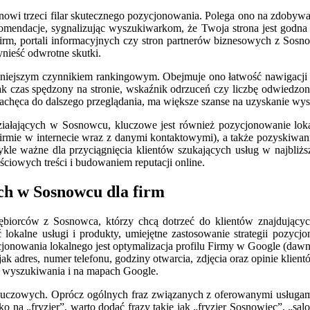
stanowi trzeci filar skutecznego pozycjonowania. Polega ono na zdoby
ekomendacje, sygnalizując wyszukiwarkom, że Twoja strona jest godna 
irm, portali informacyjnych czy stron partnerów biznesowych z Sosnow
zynieść odwrotne skutki.
ejszym czynnikiem rankingowym. Obejmuje ono łatwość nawigacji po st
 jak czas spędzony na stronie, wskaźnik odrzuceń czy liczbę odwiedzo
 i zachęca do dalszego przeglądania, ma większe szanse na uzyskanie 
ziałających w Sosnowcu, kluczowe jest również pozycjonowanie lok
rmie w internecie wraz z danymi kontaktowymi), a także pozyskiwani
le ważne dla przyciągnięcia klientów szukających usług w najbliższ
ściowych treści i budowaniem reputacji online.
ch w Sosnowcu dla firm
iębiorców z Sosnowca, którzy chcą dotrzeć do klientów znajdującyc
lokalne usługi i produkty, umiejętne zastosowanie strategii pozyc
jonowania lokalnego jest optymalizacja profilu Firmy w Google (dawni
jak adres, numer telefonu, godziny otwarcia, zdjęcia oraz opinie klien
h wyszukiwania i na mapach Google.
luczowych. Oprócz ogólnych fraz związanych z oferowanymi usługami,
o na „fryzjer”, warto dodać frazy takie jak „fryzjer Sosnowiec”, „salo