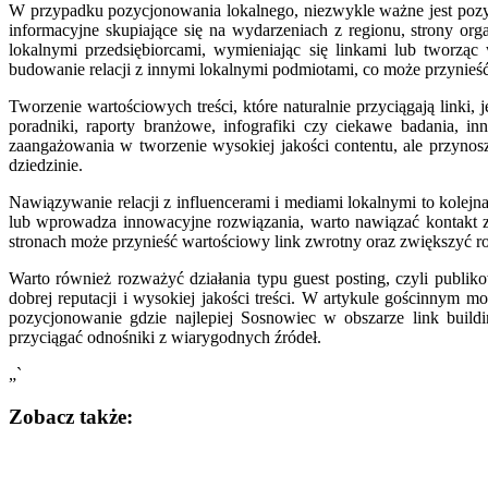
W przypadku pozycjonowania lokalnego, niezwykle ważne jest pozys
informacyjne skupiające się na wydarzeniach z regionu, strony o
lokalnymi przedsiębiorcami, wymieniając się linkami lub tworzą
budowanie relacji z innymi lokalnymi podmiotami, co może przynieść
Tworzenie wartościowych treści, które naturalnie przyciągają linki, 
poradniki, raporty branżowe, infografiki czy ciekawe badania, i
zaangażowania w tworzenie wysokiej jakości contentu, ale przynosz
dziedzinie.
Nawiązywanie relacji z influencerami i mediami lokalnymi to kolejn
lub wprowadza innowacyjne rozwiązania, warto nawiązać kontakt z 
stronach może przynieść wartościowy link zwrotny oraz zwiększyć
Warto również rozważyć działania typu guest posting, czyli publi
dobrej reputacji i wysokiej jakości treści. W artykule gościnnym mo
pozycjonowanie gdzie najlepiej Sosnowiec w obszarze link buildin
przyciągać odnośniki z wiarygodnych źródeł.
„`
Zobacz także:
Nawigacja