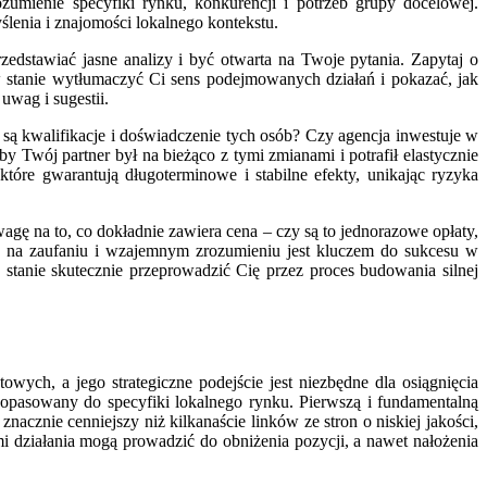
umienie specyfiki rynku, konkurencji i potrzeb grupy docelowej.
lenia i znajomości lokalnego kontekstu.
edstawiać jasne analizy i być otwarta na Twoje pytania. Zapytaj o
 w stanie wytłumaczyć Ci sens podejmowanych działań i pokazać, jak
wag i sugestii.
są kwalifikacje i doświadczenie tych osób? Czy agencja inwestuje w
 Twój partner był na bieżąco z tymi zmianami i potrafił elastycznie
óre gwarantują długoterminowe i stabilne efekty, unikając ryzyka
gę na to, co dokładnie zawiera cena – czy są to jednorazowe opłaty,
a na zaufaniu i wzajemnym zrozumieniu jest kluczem do sukcesu w
tanie skutecznie przeprowadzić Cię przez proces budowania silnej
ych, a jego strategiczne podejście jest niezbędne dla osiągnięcia
opasowany do specyfiki lokalnego rynku. Pierwszą i fundamentalną
nacznie cenniejszy niż kilkanaście linków ze stron o niskiej jakości,
i działania mogą prowadzić do obniżenia pozycji, a nawet nałożenia