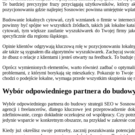
Te bardziej precyzyjne frazy przyciągają użytkowników, którzy 
pozycjonowaniu gdzie najlepiej Sosnowiec powinna umiejętnie wplatać
Budowanie lokalnych cytowań, czyli wzmianek o firmie w interneci
powinny być spójne we wszystkich źródłach, takich jak lokalne kat
cytowań, tym większe zaufanie wyszukiwarek do Twojej firmy jako
specyficznie dla regionu śląskiego.
Opinie klientów odgrywają kluczową rolę w pozycjonowaniu lokalnym
ale także są sygnałem dla algorytmów wyszukiwarek. Zachęcaj swoi
że dbasz o relacje z klientami i jesteś otwarty na feedback. To budu
Oprócz wymienionych elementów, warto również zadbać o optymaliza
problemami, z którymi borykają się mieszkańcy. Pokazuje to Twoje z
chodzi o podejście lokalne, wymaga przede wszystkim skupienia się
Wybór odpowiedniego partnera do budowy
Wybór odpowiedniego partnera do budowy strategii SEO w Sosnowcu
agencji i freelancerów, dlatego kluczowe jest przeprowadzenie do
zdefiniowanie, czego dokładnie oczekujesz od współpracy. Czy potrze
jedynie wsparcie w konkretnym obszarze, na przykład w zakresie con
Kiedy już określisz swoje potrzeby, zacznij poszukiwania potencjal