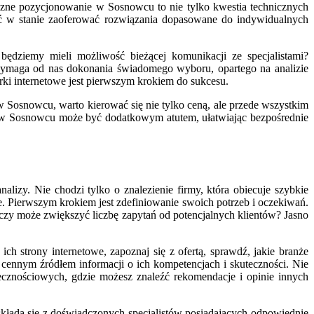
czne pozycjonowanie w Sosnowcu to nie tylko kwestia technicznych
yć w stanie zaoferować rozwiązania dopasowane do indywidualnych
ędziemy mieli możliwość bieżącej komunikacji ze specjalistami?
 wymaga od nas dokonania świadomego wyboru, opartego na analizie
ki internetowe jest pierwszym krokiem do sukcesu.
 Sosnowcu, warto kierować się nie tylko ceną, ale przede wszystkim
cji w Sosnowcu może być dodatkowym atutem, ułatwiając bezpośrednie
izy. Nie chodzi tylko o znalezienie firmy, która obiecuje szybkie
le. Pierwszym krokiem jest zdefiniowanie swoich potrzeb i oczekiwań.
czy może zwiększyć liczbę zapytań od potencjalnych klientów? Jasno
h strony internetowe, zapoznaj się z ofertą, sprawdź, jakie branże
ć cennym źródłem informacji o ich kompetencjach i skuteczności. Nie
ecznościowych, gdzie możesz znaleźć rekomendacje i opinie innych
 składa się z doświadczonych specjalistów posiadających odpowiednie