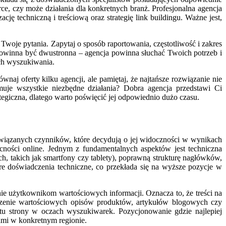
ce, czy może działania dla konkretnych branż. Profesjonalna agencja
ę techniczną i treściową oraz strategię link buildingu. Ważne jest,
woje pytania. Zapytaj o sposób raportowania, częstotliwość i zakres
 powinna być dwustronna – agencja powinna słuchać Twoich potrzeb i
ach wyszukiwania.
aj oferty kilku agencji, ale pamiętaj, że najtańsze rozwiązanie nie
muje wszystkie niezbędne działania? Dobra agencja przedstawi Ci
tegiczna, dlatego warto poświęcić jej odpowiednio dużo czasu.
wiązanych czynników, które decydują o jej widoczności w wynikach
cności online. Jednym z fundamentalnych aspektów jest techniczna
h, takich jak smartfony czy tablety), poprawną strukturę nagłówków,
e doświadczenia techniczne, co przekłada się na wyższe pozycje w
ie użytkownikom wartościowych informacji. Oznacza to, że treści na
orzenie wartościowych opisów produktów, artykułów blogowych czy
tu strony w oczach wyszukiwarek. Pozycjonowanie gdzie najlepiej
mi w konkretnym regionie.