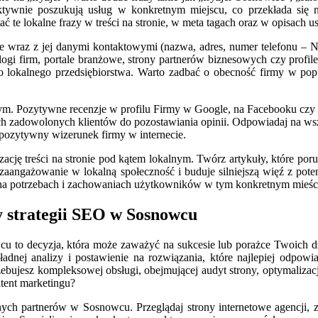
aktywnie poszukują usług w konkretnym miejscu, co przekłada się
 te lokalne frazy w treści na stronie, w meta tagach oraz w opisach us
e wraz z jej danymi kontaktowymi (nazwa, adres, numer telefonu – N
alogi firm, portale branżowe, strony partnerów biznesowych czy prof
 lokalnego przedsiębiorstwa. Warto zadbać o obecność firmy w pop
. Pozytywne recenzje w profilu Firmy w Google, na Facebooku czy in
ch zadowolonych klientów do pozostawiania opinii. Odpowiadaj na wsz
je pozytywny wizerunek firmy w internecie.
cję treści na stronie pod kątem lokalnym. Twórz artykuły, które po
aangażowanie w lokalną społeczność i buduje silniejszą więź z poten
 na potrzebach i zachowaniach użytkowników w tym konkretnym mieście
 strategii SEO w Sosnowcu
 to decyzja, która może zaważyć na sukcesie lub porażce Twoich dzi
kładnej analizy i postawienie na rozwiązania, które najlepiej odp
bujesz kompleksowej obsługi, obejmującej audyt strony, optymalizację t
tent marketingu?
nych partnerów w Sosnowcu. Przeglądaj strony internetowe agencji, z