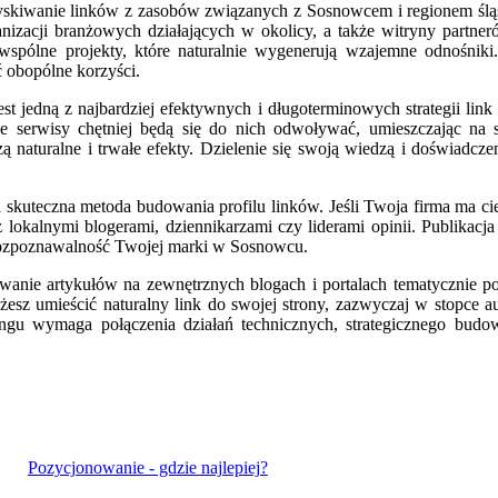
kiwanie linków z zasobów związanych z Sosnowcem i regionem śląski
rganizacji branżowych działających w okolicy, a także witryny part
c wspólne projekty, które naturalnie wygenerują wzajemne odnośnik
 obopólne korzyści.
jest jedną z najbardziej efektywnych i długoterminowych strategii link 
nne serwisy chętniej będą się do nich odwoływać, umieszczając na
ą naturalne i trwałe efekty. Dzielenie się swoją wiedzą i doświadcze
a skuteczna metoda budowania profilu linków. Jeśli Twoja firma ma ci
lokalnymi blogerami, dziennikarzami czy liderami opinii. Publikacj
 rozpoznawalność Twojej marki w Sosnowcu.
kowanie artykułów na zewnętrznych blogach i portalach tematycznie p
żesz umieścić naturalny link do swojej strony, zazwyczaj w stopce aut
gu wymaga połączenia działań technicznych, strategicznego budowan
Pozycjonowanie - gdzie najlepiej?