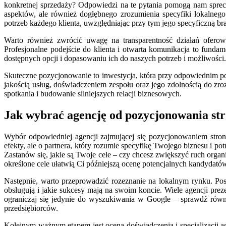
konkretnej sprzedaży? Odpowiedzi na te pytania pomogą nam sprec
aspektów, ale również dogłębnego zrozumienia specyfiki lokalne
potrzeb każdego klienta, uwzględniając przy tym jego specyficzną bra
Warto również zwrócić uwagę na transparentność działań oferow
Profesjonalne podejście do klienta i otwarta komunikacja to fun
dostępnych opcji i dopasowaniu ich do naszych potrzeb i możliwoś
Skuteczne pozycjonowanie to inwestycja, która przy odpowiednim po
jakością usług, doświadczeniem zespołu oraz jego zdolnością do zr
spotkania i budowanie silniejszych relacji biznesowych.
Jak wybrać agencję od pozycjonowania st
Wybór odpowiedniej agencji zajmującej się pozycjonowaniem stron 
efekty, ale o partnera, który rozumie specyfikę Twojego biznesu i p
Zastanów się, jakie są Twoje cele – czy chcesz zwiększyć ruch org
określone cele ułatwią Ci późniejszą ocenę potencjalnych kandydató
Następnie, warto przeprowadzić rozeznanie na lokalnym rynku. Posz
obsługują i jakie sukcesy mają na swoim koncie. Wiele agencji prez
ograniczaj się jedynie do wyszukiwania w Google – sprawdź równi
przedsiębiorców.
Kolejnym ważnym etapem jest ocena doświadczenia i specjalizacji ag