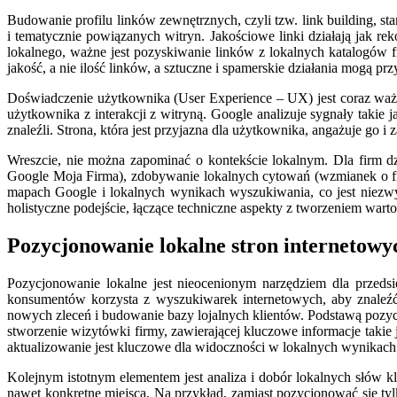
Budowanie profilu linków zewnętrznych, czyli tzw. link building, 
i tematycznie powiązanych witryn. Jakościowe linki działają jak r
lokalnego, ważne jest pozyskiwanie linków z lokalnych katalogów f
jakość, a nie ilość linków, a sztuczne i spamerskie działania mogą pr
Doświadczenie użytkownika (User Experience – UX) jest coraz ważni
użytkownika z interakcji z witryną. Google analizuje sygnały takie
znaleźli. Strona, która jest przyjazna dla użytkownika, angażuje go
Wreszcie, nie można zapominać o kontekście lokalnym. Dla firm d
Google Moja Firma), zdobywanie lokalnych cytowań (wzmianek o fi
mapach Google i lokalnych wynikach wyszukiwania, co jest niezwyk
holistyczne podejście, łączące techniczne aspekty z tworzeniem warto
Pozycjonowanie lokalne stron internetowy
Pozycjonowanie lokalne jest nieocenionym narzędziem dla przeds
konsumentów korzysta z wyszukiwarek internetowych, aby znaleźć 
nowych zleceń i budowanie bazy lojalnych klientów. Podstawą pozyc
stworzenie wizytówki firmy, zawierającej kluczowe informacje takie 
aktualizowanie jest kluczowe dla widoczności w lokalnych wynikac
Kolejnym istotnym elementem jest analiza i dobór lokalnych słów k
nawet konkretne miejsca. Na przykład, zamiast pozycjonować się tylk