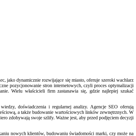
c, jako dynamicznie rozwijające się miasto, oferuje szeroki wachlarz
zne pozycjonowanie stron internetowych, czyli proces optymalizacji
 Wielu właścicieli firm zastanawia się, gdzie najlepiej szukać
 wiedzy, doświadczenia i regularnej analizy. Agencje SEO oferują
 treściową, a także budowanie wartościowych linków zewnętrznych. W
ero zdobywają swoje szlify. Ważne jest, aby przed podjęciem decyzji
yskaniu nowych klientów, budowaniu świadomości marki, czy może na