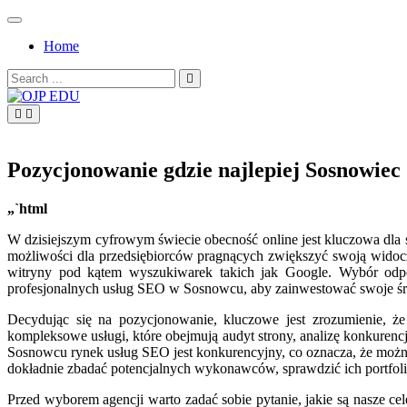
Skip
to
Home
content
Search
for:
OJP EDU
Pozycjonowanie gdzie najlepiej Sosnowiec
„`html
W dzisiejszym cyfrowym świecie obecność online jest kluczowa dla su
możliwości dla przedsiębiorców pragnących zwiększyć swoją widoczn
witryny pod kątem wyszukiwarek takich jak Google. Wybór odpow
profesjonalnych usług SEO w Sosnowcu, aby zainwestować swoje śro
Decydując się na pozycjonowanie, kluczowe jest zrozumienie, że 
kompleksowe usługi, które obejmują audyt strony, analizę konkuren
Sosnowcu rynek usług SEO jest konkurencyjny, co oznacza, że można 
dokładnie zbadać potencjalnych wykonawców, sprawdzić ich portfolio
Przed wyborem agencji warto zadać sobie pytanie, jakie są nasze 