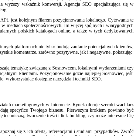
 na wyższy wskaźnik konwersji. Agencja SEO specjalizująca się w
ług.
AP), jest kolejnym filarem pozycjonowania lokalnego. Cytowania te
ile w mediach społecznościowych. Im więcej spójnych i wiarygodnych
ularnych polskich katalogach online, a także w tych dedykowanych
nych platformach nie tylko budują zaufanie potencjalnych klientów,
ystkie komentarze, zarówno pozytywne, jak i negatywne, pokazując,
ruszają tematykę związaną z Sosnowcem, lokalnymi wydarzeniami czy
cjalnymi klientami. Pozycjonowanie gdzie najlepiej Sosnowiec, jeśli
, wykorzystując dostępne narzędzia i techniki SEO.
ałań marketingowych w Internecie. Rynek oferuje szeroki wachlarz
owiadają specyfice Twojego biznesu. Pierwszym krokiem powinno być
echniczną, tworzenie treści i link building, czy może interesuje Cię
apoznaj się z ich ofertą, referencjami i studiami przypadków. Zwróć