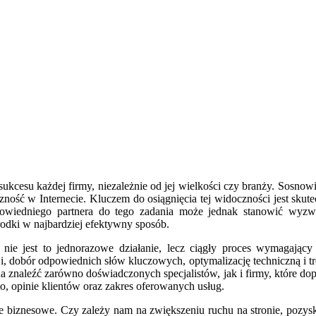
kcesu każdej firmy, niezależnie od jej wielkości czy branży. Sosnowie
ość w Internecie. Kluczem do osiągnięcia tej widoczności jest skutec
iedniego partnera do tego zadania może jednak stanowić wyzwanie.
dki w najbardziej efektywny sposób.
nie jest to jednorazowe działanie, lecz ciągły proces wymagający
cji, dobór odpowiednich słów kluczowych, optymalizację techniczną i
znaleźć zarówno doświadczonych specjalistów, jak i firmy, które dopi
, opinie klientów oraz zakres oferowanych usług.
cele biznesowe. Czy zależy nam na zwiększeniu ruchu na stronie, poz