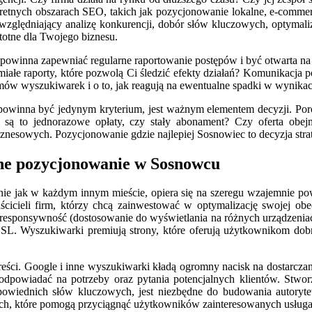
kretnych obszarach SEO, takich jak pozycjonowanie lokalne, e-commer
zględniający analizę konkurencji, dobór słów kluczowych, optymalizacj
stotne dla Twojego biznesu.
powinna zapewniać regularne raportowanie postępów i być otwarta na T
iałe raporty, które pozwolą Ci śledzić efekty działań? Komunikacja
ytmów wyszukiwarek i o to, jak reagują na ewentualne spadki w wynik
owinna być jedynym kryterium, jest ważnym elementem decyzji. Porówn
 są to jednorazowe opłaty, czy stały abonament? Czy oferta obej
iznesowych. Pozycjonowanie gdzie najlepiej Sosnowiec to decyzja stra
zne pozycjonowanie w Sosnowcu
ie jak w każdym innym mieście, opiera się na szeregu wzajemnie po
cicieli firm, którzy chcą zainwestować w optymalizację swojej obe
 responsywność (dostosowanie do wyświetlania na różnych urządzeniac
SSL. Wyszukiwarki premiują strony, które oferują użytkownikom dobr
eści. Google i inne wyszukiwarki kładą ogromny nacisk na dostarczan
i odpowiadać na potrzeby oraz pytania potencjalnych klientów. Stw
owiednich słów kluczowych, jest niezbędne do budowania autoryte
h, które pomogą przyciągnąć użytkowników zainteresowanych usługa