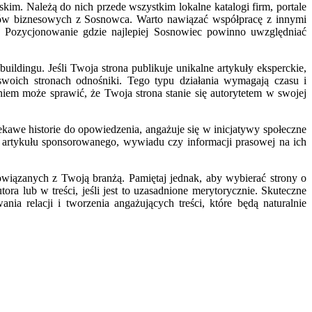
m. Należą do nich przede wszystkim lokalne katalogi firm, portale
nerów biznesowych z Sosnowca. Warto nawiązać współpracę z innymi
i. Pozycjonowanie gdzie najlepiej Sosnowiec powinno uwzględniać
buildingu. Jeśli Twoja strona publikuje unikalne artykuły eksperckie,
 swoich stronach odnośniki. Tego typu działania wymagają czasu i
niem może sprawić, że Twoja strona stanie się autorytetem w swojej
ekawe historie do opowiedzenia, angażuje się w inicjatywy społeczne
a artykułu sponsorowanego, wywiadu czy informacji prasowej na ich
owiązanych z Twoją branżą. Pamiętaj jednak, aby wybierać strony o
ora lub w treści, jeśli jest to uzasadnione merytorycznie. Skuteczne
ia relacji i tworzenia angażujących treści, które będą naturalnie