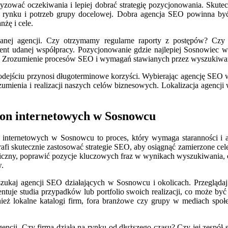
yzować oczekiwania i lepiej dobrać strategię pozycjonowania. Skute
go rynku i potrzeb grupy docelowej. Dobra agencja SEO powinna b
nżę i cele.
anej agencji. Czy otrzymamy regularne raporty z postępów? Czy b
dament udanej współpracy. Pozycjonowanie gdzie najlepiej Sosnowiec
ci. Zrozumienie procesów SEO i wymagań stawianych przez wyszukiwar
dejściu przynosi długoterminowe korzyści. Wybierając agencję SEO w
ozumienia i realizacji naszych celów biznesowych. Lokalizacja agen
ron internetowych w Sosnowcu
internetowych w Sosnowcu to proces, który wymaga staranności i anal
otrafi skutecznie zastosować strategie SEO, aby osiągnąć zamierzone ce
aniczny, poprawić pozycje kluczowych fraz w wynikach wyszukiwania, 
w.
ukaj agencji SEO działających w Sosnowcu i okolicach. Przeglądaj ic
entuje studia przypadków lub portfolio swoich realizacji, co może by
eż lokalne katalogi firm, fora branżowe czy grupy w mediach społ
encji. Czy firma działa na rynku od dłuższego czasu? Czy jej zespół