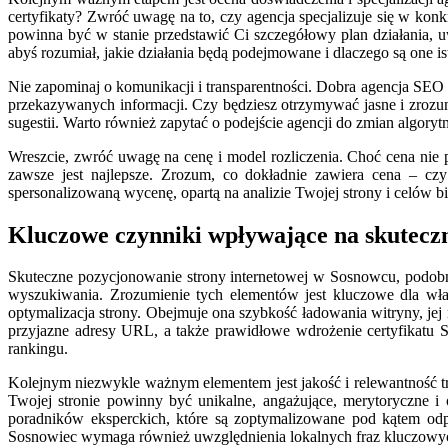
certyfikaty? Zwróć uwagę na to, czy agencja specjalizuje się w kon
powinna być w stanie przedstawić Ci szczegółowy plan działania, uw
abyś rozumiał, jakie działania będą podejmowane i dlaczego są one i
Nie zapominaj o komunikacji i transparentności. Dobra agencja SEO 
przekazywanych informacji. Czy będziesz otrzymywać jasne i zrozum
sugestii. Warto również zapytać o podejście agencji do zmian algor
Wreszcie, zwróć uwagę na cenę i model rozliczenia. Choć cena nie p
zawsze jest najlepsze. Zrozum, co dokładnie zawiera cena – czy
spersonalizowaną wycenę, opartą na analizie Twojej strony i celów b
Kluczowe czynniki wpływające na skutec
Skuteczne pozycjonowanie strony internetowej w Sosnowcu, podobn
wyszukiwania. Zrozumienie tych elementów jest kluczowe dla właś
optymalizacja strony. Obejmuje ona szybkość ładowania witryny, jej
przyjazne adresy URL, a także prawidłowe wdrożenie certyfikatu 
rankingu.
Kolejnym niezwykle ważnym elementem jest jakość i relewantność tr
Twojej stronie powinny być unikalne, angażujące, merytoryczne 
poradników eksperckich, które są zoptymalizowane pod kątem odp
Sosnowiec wymaga również uwzględnienia lokalnych fraz kluczowyc