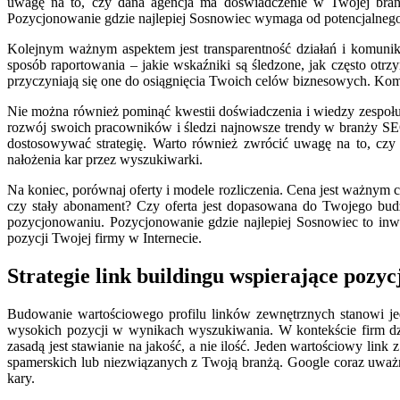
uwagę na to, czy dana agencja ma doświadczenie w Twojej branży
Pozycjonowanie gdzie najlepiej Sosnowiec wymaga od potencjalnego w
Kolejnym ważnym aspektem jest transparentność działań i komunika
sposób raportowania – jakie wskaźniki są śledzone, jak często otr
przyczyniają się one do osiągnięcia Twoich celów biznesowych. Kom
Nie można również pominąć kwestii doświadczenia i wiedzy zespołu.
rozwój swoich pracowników i śledzi najnowsze trendy w branży SEO? 
dostosowywać strategię. Warto również zwrócić uwagę na to, czy 
nałożenia kar przez wyszukiwarki.
Na koniec, porównaj oferty i modele rozliczenia. Cena jest ważnym 
czy stały abonament? Czy oferta jest dopasowana do Twojego bud
pozycjonowaniu. Pozycjonowanie gdzie najlepiej Sosnowiec to inw
pozycji Twojej firmy w Internecie.
Strategie link buildingu wspierające pozy
Budowanie wartościowego profilu linków zewnętrznych stanowi jede
wysokich pozycji w wynikach wyszukiwania. W kontekście firm dzi
zasadą jest stawianie na jakość, a nie ilość. Jeden wartościowy link
spamerskich lub niezwiązanych z Twoją branżą. Google coraz uważni
kary.