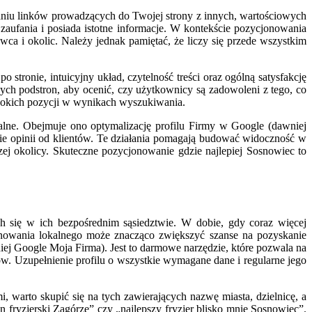
waniu linków prowadzących do Twojej strony z innych, wartościowych
zaufania i posiada istotne informacje. W kontekście pozycjonowania
ca i okolic. Należy jednak pamiętać, że liczy się przede wszystkim
ronie, intuicyjny układ, czytelność treści oraz ogólną satysfakcję
nych podstron, aby ocenić, czy użytkownicy są zadowoleni z tego, co
wysokich pozycji w wynikach wyszukiwania.
alne. Obejmuje ono optymalizację profilu Firmy w Google (dawniej
e opinii od klientów. Te działania pomagają budować widoczność w
ej okolicy. Skuteczne pozycjonowanie gdzie najlepiej Sosnowiec to
h się w ich bezpośrednim sąsiedztwie. W dobie, gdy coraz więcej
jonowania lokalnego może znacząco zwiększyć szanse na pozyskanie
ej Google Moja Firma). Jest to darmowe narzędzie, które pozwala na
tów. Uzupełnienie profilu o wszystkie wymagane dane i regularne jego
 warto skupić się na tych zawierających nazwę miasta, dzielnicę, a
n fryzjerski Zagórze” czy „najlepszy fryzjer blisko mnie Sosnowiec”.