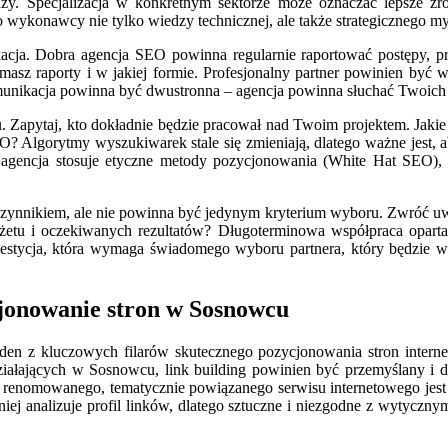
. Specjalizacja w konkretnym sektorze może oznaczać lepsze zroz
ykonawcy nie tylko wiedzy technicznej, ale także strategicznego myś
cja. Dobra agencja SEO powinna regularnie raportować postępy, prz
zymasz raporty i w jakiej formie. Profesjonalny partner powinien być
unikacja powinna być dwustronna – agencja powinna słuchać Twoich u
 Zapytaj, kto dokładnie będzie pracował nad Twoim projektem. Jakie 
Algorytmy wyszukiwarek stale się zmieniają, dlatego ważne jest, aby
agencja stosuje etyczne metody pozycjonowania (White Hat SEO), kt
czynnikiem, ale nie powinna być jedynym kryterium wyboru. Zwróć uwa
żetu i oczekiwanych rezultatów? Długoterminowa współpraca opart
estycja, która wymaga świadomego wyboru partnera, który będzie w s
cjonowanie stron w Sosnowcu
n z kluczowych filarów skutecznego pozycjonowania stron internetow
ałających w Sosnowcu, link building powinien być przemyślany i d
 z renomowanego, tematycznie powiązanego serwisu internetowego jest z
ej analizuje profil linków, dlatego sztuczne i niezgodne z wytycznym