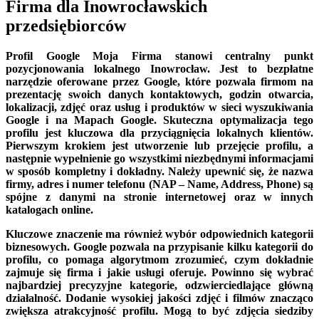
Firma dla Inowrocławskich
przedsiębiorców
Profil Google Moja Firma stanowi centralny punkt
pozycjonowania lokalnego Inowrocław. Jest to bezpłatne
narzędzie oferowane przez Google, które pozwala firmom na
prezentację swoich danych kontaktowych, godzin otwarcia,
lokalizacji, zdjęć oraz usług i produktów w sieci wyszukiwania
Google i na Mapach Google. Skuteczna optymalizacja tego
profilu jest kluczowa dla przyciągnięcia lokalnych klientów.
Pierwszym krokiem jest utworzenie lub przejęcie profilu, a
następnie wypełnienie go wszystkimi niezbędnymi informacjami
w sposób kompletny i dokładny. Należy upewnić się, że nazwa
firmy, adres i numer telefonu (NAP – Name, Address, Phone) są
spójne z danymi na stronie internetowej oraz w innych
katalogach online.
Kluczowe znaczenie ma również wybór odpowiednich kategorii
biznesowych. Google pozwala na przypisanie kilku kategorii do
profilu, co pomaga algorytmom zrozumieć, czym dokładnie
zajmuje się firma i jakie usługi oferuje. Powinno się wybrać
najbardziej precyzyjne kategorie, odzwierciedlające główną
działalność. Dodanie wysokiej jakości zdjęć i filmów znacząco
zwiększa atrakcyjność profilu. Mogą to być zdjęcia siedziby