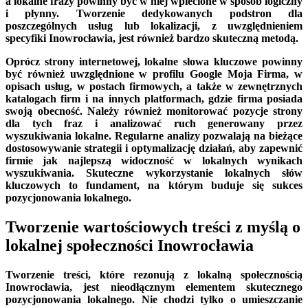
a lokalne frazy powinny być w niej wplecione w sposób logiczny
i płynny. Tworzenie dedykowanych podstron dla
poszczególnych usług lub lokalizacji, z uwzględnieniem
specyfiki Inowrocławia, jest również bardzo skuteczną metodą.
Oprócz strony internetowej, lokalne słowa kluczowe powinny
być również uwzględnione w profilu Google Moja Firma, w
opisach usług, w postach firmowych, a także w zewnętrznych
katalogach firm i na innych platformach, gdzie firma posiada
swoją obecność. Należy również monitorować pozycje strony
dla tych fraz i analizować ruch generowany przez
wyszukiwania lokalne. Regularne analizy pozwalają na bieżące
dostosowywanie strategii i optymalizację działań, aby zapewnić
firmie jak najlepszą widoczność w lokalnych wynikach
wyszukiwania. Skuteczne wykorzystanie lokalnych słów
kluczowych to fundament, na którym buduje się sukces
pozycjonowania lokalnego.
Tworzenie wartościowych treści z myślą o
lokalnej społeczności Inowrocławia
Tworzenie treści, które rezonują z lokalną społecznością
Inowrocławia, jest nieodłącznym elementem skutecznego
pozycjonowania lokalnego. Nie chodzi tylko o umieszczanie