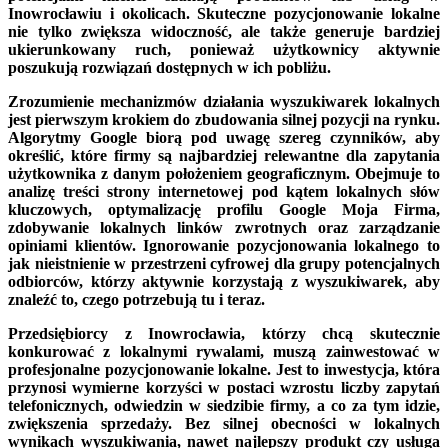
Inowrocławiu i okolicach. Skuteczne pozycjonowanie lokalne
nie tylko zwiększa widoczność, ale także generuje bardziej
ukierunkowany ruch, ponieważ użytkownicy aktywnie
poszukują rozwiązań dostępnych w ich pobliżu.
Zrozumienie mechanizmów działania wyszukiwarek lokalnych
jest pierwszym krokiem do zbudowania silnej pozycji na rynku.
Algorytmy Google biorą pod uwagę szereg czynników, aby
określić, które firmy są najbardziej relewantne dla zapytania
użytkownika z danym położeniem geograficznym. Obejmuje to
analizę treści strony internetowej pod kątem lokalnych słów
kluczowych, optymalizację profilu Google Moja Firma,
zdobywanie lokalnych linków zwrotnych oraz zarządzanie
opiniami klientów. Ignorowanie pozycjonowania lokalnego to
jak nieistnienie w przestrzeni cyfrowej dla grupy potencjalnych
odbiorców, którzy aktywnie korzystają z wyszukiwarek, aby
znaleźć to, czego potrzebują tu i teraz.
Przedsiębiorcy z Inowrocławia, którzy chcą skutecznie
konkurować z lokalnymi rywalami, muszą zainwestować w
profesjonalne pozycjonowanie lokalne. Jest to inwestycja, która
przynosi wymierne korzyści w postaci wzrostu liczby zapytań
telefonicznych, odwiedzin w siedzibie firmy, a co za tym idzie,
zwiększenia sprzedaży. Bez silnej obecności w lokalnych
wynikach wyszukiwania, nawet najlepszy produkt czy usługa