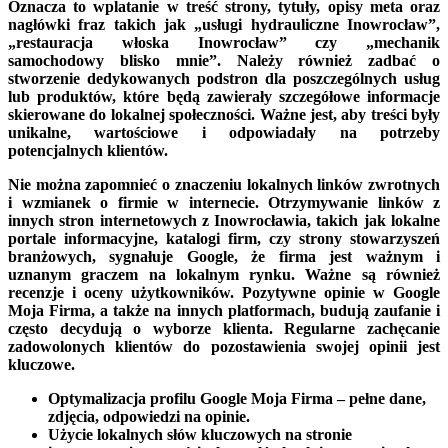
Oznacza to wplatanie w treść strony, tytuły, opisy meta oraz
nagłówki fraz takich jak „usługi hydrauliczne Inowrocław”,
„restauracja włoska Inowrocław” czy „mechanik
samochodowy blisko mnie”. Należy również zadbać o
stworzenie dedykowanych podstron dla poszczególnych usług
lub produktów, które będą zawierały szczegółowe informacje
skierowane do lokalnej społeczności. Ważne jest, aby treści były
unikalne, wartościowe i odpowiadały na potrzeby
potencjalnych klientów.
Nie można zapomnieć o znaczeniu lokalnych linków zwrotnych
i wzmianek o firmie w internecie. Otrzymywanie linków z
innych stron internetowych z Inowrocławia, takich jak lokalne
portale informacyjne, katalogi firm, czy strony stowarzyszeń
branżowych, sygnałuje Google, że firma jest ważnym i
uznanym graczem na lokalnym rynku. Ważne są również
recenzje i oceny użytkowników. Pozytywne opinie w Google
Moja Firma, a także na innych platformach, budują zaufanie i
często decydują o wyborze klienta. Regularne zachęcanie
zadowolonych klientów do pozostawienia swojej opinii jest
kluczowe.
Optymalizacja profilu Google Moja Firma – pełne dane,
zdjęcia, odpowiedzi na opinie.
Użycie lokalnych słów kluczowych na stronie