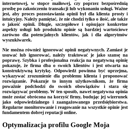
internetowej, w stopce mailowej, czy poprzez bezpośrednią
prośbę po zakończeniu transakcji lub wykonaniu usługi. Ważne
jest, aby proces pozostawiania opinii był dla klienta prosty i
intuicyjny. Należy pamiętać, że nie chodzi tylko o ilość, ale także
o jakość opinii. Długie, szczegółowe i opisujące konkretne
aspekty usługi lub produktu opinie są bardziej wartościowe
zarówno dla potencjalnych klientów, jak i dla algorytmów
wyszukiwarek.
Nie można również ignorować opinii negatywnych. Zamiast je
usuwać lub ignorować, należy traktować je jako szansę na
poprawę. Szybka i profesjonalna reakcja na negatywną opinię
pokazuje, że firma dba o swoich klientów i jest otwarta na
konstruktywną krytykę. Odpowiedź powinna być uprzejma,
wykazywać zrozumienie dla problemu klienta i proponować
rozwiązanie. Pokazuje to innym użytkownikom, że firma
poważnie podchodzi do swoich obowiązków i stara się
rozwiązywać problemy. W ten sposób, nawet negatywna opinia
może zostać obrócona na korzyść firmy, budując jej wizerunek
jako odpowiedzialnego i zaangażowanego przedsiębiorstwa.
Regularne monitorowanie i reagowanie na wszystkie opinie jest
fundamentem dobrej reputacji online.
Optymalizacja profilu Google Moja