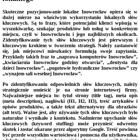
Skuteczne pozycjonowanie lokalne Inowrocław opiera się w
dużej mierze na właściwym wykorzystaniu lokalnych słów
kluczowych. Są to frazy, które potencjalni klienci wpisują w
wyszukiwarkę, szukając produktów lub usług w konkretnym
miejscu, czyli w Inowrocławiu i jego najbliższych okolicach.
Zidentyfikowanie tych słów kluczowych jest pierwszym i
kluczowym krokiem w tworzeniu strategii. Należy zastanowić
się, jak miejscowi mieszkańcy formułują swoje zapytania.
Przykłady takich fraz to „naprawa komputerów Inowrocław”,
„kwiaciarnia Inowrocław godziny otwarcia”, „dentysta dla
dzieci Inowrocław”, „pogotowie hydrauliczne Inowrocław” czy
„wynajem sali weselnej Inowrocław”.
Po zidentyfikowaniu odpowiednich słów kluczowych, należy
strategicznie umieścić je na stronie internetowej firmy.
Najważniejsze miejsca to: tytuł strony (title tag), meta opis
(meta description), nagłówki (H1, H2, H3), treść artykułów i
opisów produktów, a także tekst alternatywny dla obrazków
(alt text). Ważne jest, aby używanie tych słów kluczowych było
naturalne i wynikało z kontekstu. Nadmierne upychanie słów
kluczowych (keyword stuffing) może przynieść odwrotny
skutek i zostać ukarane przez algorytmy Google. Treść powinna
być przede wszystkim wartościowa i pomocna dla użytkownika,