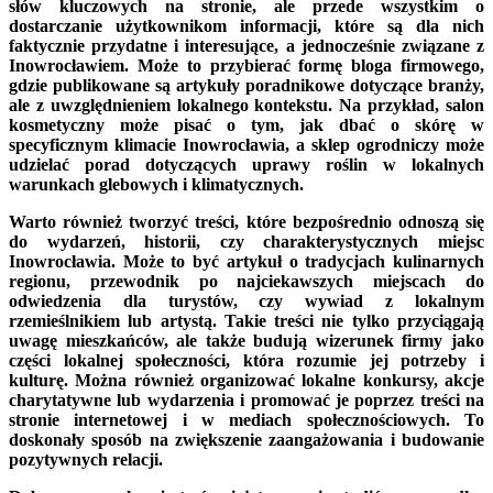
słów kluczowych na stronie, ale przede wszystkim o
dostarczanie użytkownikom informacji, które są dla nich
faktycznie przydatne i interesujące, a jednocześnie związane z
Inowrocławiem. Może to przybierać formę bloga firmowego,
gdzie publikowane są artykuły poradnikowe dotyczące branży,
ale z uwzględnieniem lokalnego kontekstu. Na przykład, salon
kosmetyczny może pisać o tym, jak dbać o skórę w
specyficznym klimacie Inowrocławia, a sklep ogrodniczy może
udzielać porad dotyczących uprawy roślin w lokalnych
warunkach glebowych i klimatycznych.
Warto również tworzyć treści, które bezpośrednio odnoszą się
do wydarzeń, historii, czy charakterystycznych miejsc
Inowrocławia. Może to być artykuł o tradycjach kulinarnych
regionu, przewodnik po najciekawszych miejscach do
odwiedzenia dla turystów, czy wywiad z lokalnym
rzemieślnikiem lub artystą. Takie treści nie tylko przyciągają
uwagę mieszkańców, ale także budują wizerunek firmy jako
części lokalnej społeczności, która rozumie jej potrzeby i
kulturę. Można również organizować lokalne konkursy, akcje
charytatywne lub wydarzenia i promować je poprzez treści na
stronie internetowej i w mediach społecznościowych. To
doskonały sposób na zwiększenie zaangażowania i budowanie
pozytywnych relacji.