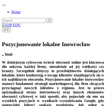
Skip
to
Home
content
Search
for:
OJP EDU
Pozycjonowanie lokalne Inowrocław
„`html
W dzisiejszym cyfrowym świecie obecność online jest kluczowa
dla sukcesu każdej firmy, niezależnie od jej wielkości czy
branży. Szczególnie dotyczy to przedsiębiorstw działających
lokalnie, które konkurują o uwagę klientów znajdujących się w
ich najbliższym otoczeniu. Pozycjonowanie lokalne Inowrocław
stanowi fundament strategii marketingowej dla firm chcących
przyciągnąć nowych klientów z regionu. Jest to proces
optymalizacji strony internetowej oraz innych elementów
obecności cyfrowej w taki sposób, aby pojawiały się one na
wysokich pozycjach w wynikach wyszukiwania Google, gdy
potencjalni klienci szukają produktów lub usług w