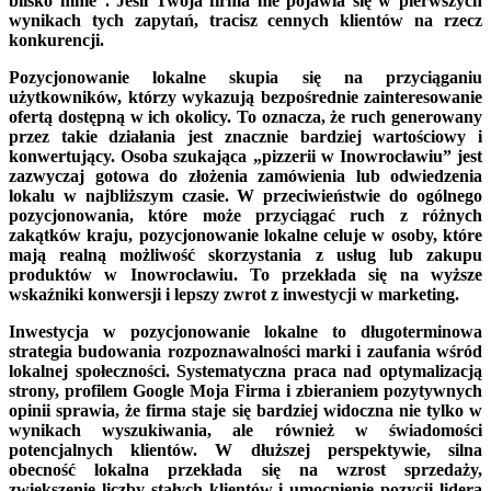
blisko mnie”. Jeśli Twoja firma nie pojawia się w pierwszych
wynikach tych zapytań, tracisz cennych klientów na rzecz
konkurencji.
Pozycjonowanie lokalne skupia się na przyciąganiu
użytkowników, którzy wykazują bezpośrednie zainteresowanie
ofertą dostępną w ich okolicy. To oznacza, że ruch generowany
przez takie działania jest znacznie bardziej wartościowy i
konwertujący. Osoba szukająca „pizzerii w Inowrocławiu” jest
zazwyczaj gotowa do złożenia zamówienia lub odwiedzenia
lokalu w najbliższym czasie. W przeciwieństwie do ogólnego
pozycjonowania, które może przyciągać ruch z różnych
zakątków kraju, pozycjonowanie lokalne celuje w osoby, które
mają realną możliwość skorzystania z usług lub zakupu
produktów w Inowrocławiu. To przekłada się na wyższe
wskaźniki konwersji i lepszy zwrot z inwestycji w marketing.
Inwestycja w pozycjonowanie lokalne to długoterminowa
strategia budowania rozpoznawalności marki i zaufania wśród
lokalnej społeczności. Systematyczna praca nad optymalizacją
strony, profilem Google Moja Firma i zbieraniem pozytywnych
opinii sprawia, że firma staje się bardziej widoczna nie tylko w
wynikach wyszukiwania, ale również w świadomości
potencjalnych klientów. W dłuższej perspektywie, silna
obecność lokalna przekłada się na wzrost sprzedaży,
zwiększenie liczby stałych klientów i umocnienie pozycji lidera