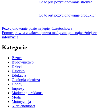
Co to jest pozycjonowanie strony?
Co to jest pozycjonowanie produktu?
Pozycjonowanie gdzie najlepiej Częstochowa
Pomoc prawna z zakresu prawa medycznego – najważniejsze
informacje
Kategorie
Biznes
Budownictwo
Dzieci
Dziecko
Edukacja
Geologia górnicza
Hobby
Imprezy
Marketing i reklama
Moda
Motoryzacja
Nieruchomości