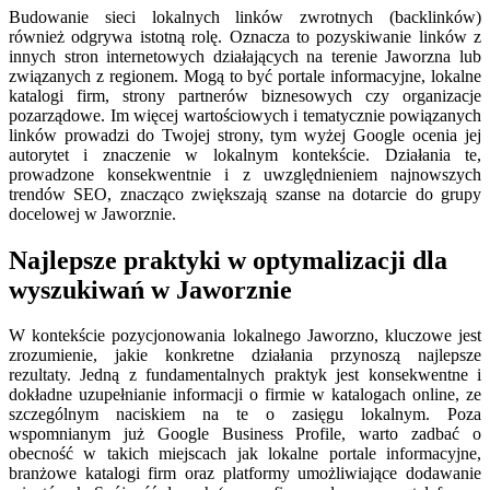
Budowanie sieci lokalnych linków zwrotnych (backlinków)
również odgrywa istotną rolę. Oznacza to pozyskiwanie linków z
innych stron internetowych działających na terenie Jaworzna lub
związanych z regionem. Mogą to być portale informacyjne, lokalne
katalogi firm, strony partnerów biznesowych czy organizacje
pozarządowe. Im więcej wartościowych i tematycznie powiązanych
linków prowadzi do Twojej strony, tym wyżej Google ocenia jej
autorytet i znaczenie w lokalnym kontekście. Działania te,
prowadzone konsekwentnie i z uwzględnieniem najnowszych
trendów SEO, znacząco zwiększają szanse na dotarcie do grupy
docelowej w Jaworznie.
Najlepsze praktyki w optymalizacji dla
wyszukiwań w Jaworznie
W kontekście pozycjonowania lokalnego Jaworzno, kluczowe jest
zrozumienie, jakie konkretne działania przynoszą najlepsze
rezultaty. Jedną z fundamentalnych praktyk jest konsekwentne i
dokładne uzupełnianie informacji o firmie w katalogach online, ze
szczególnym naciskiem na te o zasięgu lokalnym. Poza
wspomnianym już Google Business Profile, warto zadbać o
obecność w takich miejscach jak lokalne portale informacyjne,
branżowe katalogi firm oraz platformy umożliwiające dodawanie