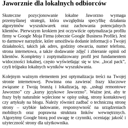
Jaworznie dla lokalnych odbiorców
Skuteczne pozycjonowanie lokalne Jaworzno wymaga
przemyślanej strategii, która uwzględnia specyfikę działania
algorytmów wyszukiwarek oraz zachowania potencjalnych
klientów. Pierwszym krokiem jest oczywiście optymalizacja profilu
firmy w Google Moja Firma (obecnie Google Business Profile). Jest
to darmowe narzędzie, które umożliwia dodanie informacji o Twojej
działalności, takich jak adres, godziny otwarcia, numer telefonu,
strona internetowa, a także dodawanie zdjęć i zbieranie opinii od
klientów. Kompletny i zoptymalizowany profil jest fundamentem
widoczności lokalnej, często wyświetlając się w tzw. „local pack”,
czyli trójpaku lokalnych wyników wyszukiwania.
Kolejnym ważnym elementem jest optymalizacja treści na Twojej
stronie internetowej. Powinna ona zawierać frazy kluczowe
związane z Twoją branżą i lokalizacją, np. „usługi remontowe
Jaworzno” czy „kursy językowe Jaworzno”. Ważne jest, aby te
frazy były naturalnie wplecione w opisy usług, strony kontaktowej
czy artykuły na blogu. Należy również zadbać o techniczną stronę
strony – szybkie ładowanie, responsywność na urządzeniach
mobilnych oraz poprawna struktura linków wewnętrznych.
Algorytmy Google biorą pod uwagę te czynniki, oceniając jakość i
użyteczność strony dla użytkownika.