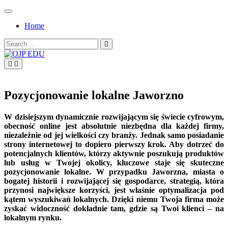
Skip
to
Home
content
Search
for:
OJP EDU
Pozycjonowanie lokalne Jaworzno
W dzisiejszym dynamicznie rozwijającym się świecie cyfrowym,
obecność online jest absolutnie niezbędna dla każdej firmy,
niezależnie od jej wielkości czy branży. Jednak samo posiadanie
strony internetowej to dopiero pierwszy krok. Aby dotrzeć do
potencjalnych klientów, którzy aktywnie poszukują produktów
lub usług w Twojej okolicy, kluczowe staje się skuteczne
pozycjonowanie lokalne. W przypadku Jaworzna, miasta o
bogatej historii i rozwijającej się gospodarce, strategią, która
przynosi największe korzyści, jest właśnie optymalizacja pod
kątem wyszukiwań lokalnych. Dzięki niemu Twoja firma może
zyskać widoczność dokładnie tam, gdzie są Twoi klienci – na
lokalnym rynku.