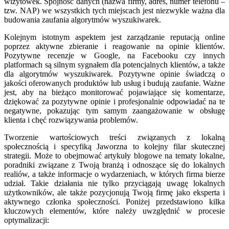
wizytówek. Spójność danych (nazwa firmy, adres, numer telefonu –
tzw. NAP) we wszystkich tych miejscach jest niezwykle ważna dla
budowania zaufania algorytmów wyszukiwarek.
Kolejnym istotnym aspektem jest zarządzanie reputacją online
poprzez aktywne zbieranie i reagowanie na opinie klientów.
Pozytywne recenzje w Google, na Facebooku czy innych
platformach są silnym sygnałem dla potencjalnych klientów, a także
dla algorytmów wyszukiwarek. Pozytywne opinie świadczą o
jakości oferowanych produktów lub usług i budują zaufanie. Ważne
jest, aby na bieżąco monitorować pojawiające się komentarze,
dziękować za pozytywne opinie i profesjonalnie odpowiadać na te
negatywne, pokazując tym samym zaangażowanie w obsługę
klienta i chęć rozwiązywania problemów.
Tworzenie wartościowych treści związanych z lokalną
społecznością i specyfiką Jaworzna to kolejny filar skutecznej
strategii. Może to obejmować artykuły blogowe na tematy lokalne,
poradniki związane z Twoją branżą i odnoszące się do lokalnych
realiów, a także informacje o wydarzeniach, w których firma bierze
udział. Takie działania nie tylko przyciągają uwagę lokalnych
użytkowników, ale także pozycjonują Twoją firmę jako eksperta i
aktywnego członka społeczności. Poniżej przedstawiono kilka
kluczowych elementów, które należy uwzględnić w procesie
optymalizacji: