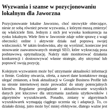
Wyzwania i szanse w pozycjonowaniu
lokalnym dla Jaworzna
Pozycjonowanie lokalne Jaworzno, choć niezwykle obiecujące,
niesie ze sobą również pewne wyzwania, z którymi muszą zmierzyć
się właściciele firm. Jednym z nich jest wysoka konkurencja na
rynku lokalnym. Wiele firm w Jaworznie zdaje sobie sprawę z wagi
obecności online i aktywnie działa nad poprawą swojej
widoczności. W takim środowisku, aby się wyróżnić, konieczne jest
stosowanie zaawansowanych strategii SEO, które wykraczają poza
podstawową optymalizację. Należy stale monitorować działania
konkurencji i dostosowywać własne strategie, aby utrzymać lub
poprawić swoją pozycję.
Kolejnym wyzwaniem może być utrzymanie aktualności informacji
o firmie. Godziny otwarcia, oferta, a nawet dane kontaktowe mogą
ulegać zmianom, a brak aktualizacji w Google Business Profile lub
na stronie internetowej może prowadzić do utraty potencjalnych
klientów. Regularne przeglądanie i aktualizowanie wszystkich
danych jest kluczowe dla utrzymania zaufania użytkowników i
algorytmów wyszukiwarek. Ponadto, zmiany w algorytmach
wyszukiwarek wymagają ciągłego uczenia się i adaptacji. To, co
działało dzisiaj, jutro może być mniej efektywne, dlatego ważne jest