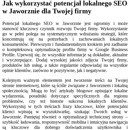
Jak wykorzystać potencjał lokalnego SEO
w Jaworznie dla Twojej firmy
Potencjał lokalnego SEO w Jaworznie jest ogromny i może
stanowić kluczowy czynnik rozwoju Twojej firmy. Wykorzystanie
go w pełni polega na systematycznym wdrażaniu strategii, które
koncentrują się na potrzebach i zachowaniach lokalnych
konsumentów. Pierwszym i fundamentalnym krokiem jest zadbanie
o kompleksową optymalizację profilu firmy w Google Business
Profile. Upewnij się, że wszystkie informacje są dokładne, aktualne
i wyczerpujące. Dodaj wysokiej jakości zdjęcia Twojej firmy,
produktów lub usług, a także regularnie odpowiadaj na wszystkie
opinie klientów, zarówno te pozytywne, jak i negatywne.
Kolejnym ważnym elementem jest tworzenie treści na Twojej
stronie internetowej, które są ściśle związane z Jaworznem i lokalną
społecznością. Mogą to być artykuły blogowe opisujące lokalne
wydarzenia, poradniki dotyczące specyficznych dla regionu
problemów, czy też historie sukcesu lokalnych klientów.
Wykorzystuj w tych treściach frazy kluczowe, które potencjalni
klienci wpisują w wyszukiwarkę, szukając Twoich usług w
Jaworznie. Pamiętaj również o optymalizacji technicznej strony –
szybkość ładowania, responsywność mobilna i intuicyjna nawigacja
są kluczowe dla dobrego doświadczenia użytkownika i