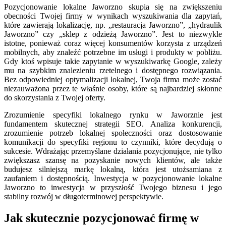
Pozycjonowanie lokalne Jaworzno skupia się na zwiększeniu
obecności Twojej firmy w wynikach wyszukiwania dla zapytań,
które zawierają lokalizację, np. „restauracja Jaworzno”, „hydraulik
Jaworzno” czy „sklep z odzieżą Jaworzno”. Jest to niezwykle
istotne, ponieważ coraz więcej konsumentów korzysta z urządzeń
mobilnych, aby znaleźć potrzebne im usługi i produkty w pobliżu.
Gdy ktoś wpisuje takie zapytanie w wyszukiwarkę Google, zależy
mu na szybkim znalezieniu rzetelnego i dostępnego rozwiązania.
Bez odpowiedniej optymalizacji lokalnej, Twoja firma może zostać
niezauważona przez te właśnie osoby, które są najbardziej skłonne
do skorzystania z Twojej oferty.
Zrozumienie specyfiki lokalnego rynku w Jaworznie jest
fundamentem skutecznej strategii SEO. Analiza konkurencji,
zrozumienie potrzeb lokalnej społeczności oraz dostosowanie
komunikacji do specyfiki regionu to czynniki, które decydują o
sukcesie. Wdrażając przemyślane działania pozycjonujące, nie tylko
zwiększasz szansę na pozyskanie nowych klientów, ale także
budujesz silniejszą markę lokalną, która jest utożsamiana z
zaufaniem i dostępnością. Inwestycja w pozycjonowanie lokalne
Jaworzno to inwestycja w przyszłość Twojego biznesu i jego
stabilny rozwój w długoterminowej perspektywie.
Jak skutecznie pozycjonować firmę w