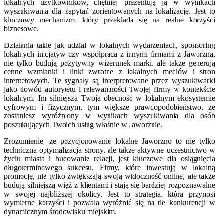
lokalnych użytkowników, chętniej prezentują ją w wynikach
wyszukiwania dla zapytań zorientowanych na lokalizację. Jest to
kluczowy mechanizm, który przekłada się na realne korzyści
biznesowe.
Działania takie jak udział w lokalnych wydarzeniach, sponsoring
lokalnych inicjatyw czy współpraca z innymi firmami z Jaworzna,
nie tylko budują pozytywny wizerunek marki, ale także generują
cenne wzmianki i linki zwrotne z lokalnych mediów i stron
internetowych. Te sygnały są interpretowane przez wyszukiwarki
jako dowód autorytetu i relewantności Twojej firmy w kontekście
lokalnym. Im silniejsza Twoja obecność w lokalnym ekosystemie
cyfrowym i fizycznym, tym większe prawdopodobieństwo, że
zostaniesz wyróżniony w wynikach wyszukiwania dla osób
poszukujących Twoich usług właśnie w Jaworznie.
Zrozumienie, że pozycjonowanie lokalne Jaworzno to nie tylko
techniczna optymalizacja strony, ale także aktywne uczestnictwo w
życiu miasta i budowanie relacji, jest kluczowe dla osiągnięcia
długoterminowego sukcesu. Firmy, które inwestują w lokalną
promocję, nie tylko zwiększają swoją widoczność online, ale także
budują silniejszą więź z klientami i stają się bardziej rozpoznawalne
w swojej najbliższej okolicy. Jest to strategia, która przynosi
wymierne korzyści i pozwala wyróżnić się na tle konkurencji w
dynamicznym środowisku miejskim.