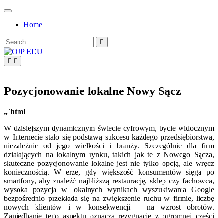
Skip
to
Home
content
Search
for:
OJP EDU
Pozycjonowanie lokalne Nowy Sącz
„`html
W dzisiejszym dynamicznym świecie cyfrowym, bycie widocznym
w Internecie stało się podstawą sukcesu każdego przedsiębiorstwa,
niezależnie od jego wielkości i branży. Szczególnie dla firm
działających na lokalnym rynku, takich jak te z Nowego Sącza,
skuteczne pozycjonowanie lokalne jest nie tylko opcją, ale wręcz
koniecznością. W erze, gdy większość konsumentów sięga po
smartfony, aby znaleźć najbliższą restaurację, sklep czy fachowca,
wysoka pozycja w lokalnych wynikach wyszukiwania Google
bezpośrednio przekłada się na zwiększenie ruchu w firmie, liczbę
nowych klientów i w konsekwencji – na wzrost obrotów.
Zaniedbanie tego aspektu oznacza rezygnację z ogromnej części