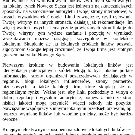
Budowanie sieci wartościowych linków zwrotnych skierowanych
na lokalny rynek Nowego Sącza jest jednym z najskuteczniejszych
sposobów na wzmocnienie autorytetu Twojej strony internetowej w
oczach wyszukiwarek Google. Linki zewnętrzne, czyli cytowania
Twojej witryny na innych stronach, działają jak rekomendacje. Im
więcej wartościowych i tematycznie powiązanych stron linkuje do
Twojej witryny, tym wyższe zaufanie i pozycję w wynikach
wyszukiwania możesz osiągnąć, szczególnie w kontekście
lokalnym. Skupienie się na lokalnych źródłach linków pozwala
algorytmom Google lepiej zrozumieć, że Twoja firma jest istotnym
graczem na rynku Nowego Sącza.
Pierwszym krokiem w budowaniu lokalnych linków jest
identyfikacja potencjalnych źródeł. Mogą to być lokalne portale
informacyjne, strony organizacji pozarządowych działających w
regionie, blogi lokalnych influencerów, strony partnerów
biznesowych, a także katalogi firm, które skupiają się na
regionalnym rynku. Ważne jest, aby linki pochodziły z witryn o
dobrej reputacji i wysokim autorytecie, ponieważ linki ze stron
niskiej jakości mogą przynieść więcej szkody niż pożytku.
Nawiązanie współpracy z innymi lokalnymi przedsiębiorstwami, np.
poprzez wymianę linków lub wspólne projekty, może być bardzo
owocne.
Kolejnym efektywnym sposobem na zdobycie lokalnych linków jest
tworzenie wartościowych treści, które naturalnie przyciągną uwagę