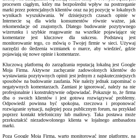
procesem ciągłym, który ma bezpośredni wpływ na postrzeganie
marki przez potencjalnych klientów oraz na jej pozycję w lokalnych
wynikach wyszukiwania. W dzisiejszych czasach opinie w
Internecie są dla wielu konsumentów równie ważne, jak
rekomendacje od znajomych. Dlatego budowanie pozytywnego
wizerunku i szybkie reagowanie na wszelkie pojawiające się
komentarze jest kluczowe dla sukcesu. Podstawą jest
monitorowanie tego, co mówią o Twojej firmie w sieci. Używaj
narzędzi do śledzenia wzmianek o marce, aby wiedzieć, gdzie
pojawiają się nowe opinie i komentarze.
Kluczową platformą do zarządzania reputacją lokalną jest Google
Moja Firma. Aktywne zachęcanie zadowolonych klientów do
wystawiania pozytywnych opinii jest jednym z najskuteczniejszych
sposobów na budowanie zaufania. Nie należy jednak zapominać o
negatywnych komentarzach. Zamiast je ignorować, należy na nie
profesjonalnie i konstruktywnie odpowiadać. Pokazuje to, że firma
dba o swoich klientów i jest gotowa rozwiązywać problemy.
Odpowiedź powinna być spokojna, rzeczowa i proponować
rozwiązanie sytuacji, najlepiej poza publicznym forum, na przykład
poprzez kontakt telefoniczny lub mailowy. Taka postawa może
przekształcić niezadowolonego klienta w lojalnego ambasadora
marki.
Poza Google Moja Firma, warto monitorować inne platformy, na