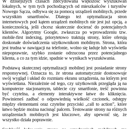
W dzisiejszych czasach zdecydowana większość wyszukiwań
lokalnych, w tym tych pochodzących od mieszkańców i turystów
Nowego Sącza, odbywa się za pomocą urządzeń mobilnych, przede
wszystkim smartfonów. Dlatego też optymalizacja stron
internetowych pod kątem urządzeń mobilnych nie jest już opcją, a
koniecznością, jeśli chcesz skutecznie docierać do potencjalnych
klientów. Algorytmy Google, zwłaszcza po wprowadzeniu tzw.
mobile-first indexing, priorytetowo traktują strony, które oferują
doskonałe doświadczenia użytkownikom mobilnym. Strona, która
jest trudna w nawigacji na telefonie, wolno się ładuje lub wyświetla
niepoprawnie, szybko zostanie odrzucona przez potencjalnego
klienta, a co za tym idzie, spadnie w wynikach wyszukiwania.
Podstawą skutecznej optymalizacji mobilnej jest posiadanie strony
responsywnej. Oznacza to, że strona automatycznie dostosowuje
swój wygląd i układ do rozmiaru ekranu urządzenia, na którym jest
wyświetlana. Niezależnie od tego, czy użytkownik przegląda ją na
komputerze stacjonarnym, tablecie czy smartfonie, treść powinna
być czytelna, a elementy interaktywne łatwe do kliknięcia.
Powinieneś zadbać o odpowiednią wielkość czcionek, odstępy
między elementami oraz czytelne przyciski „call to action”, które
łatwo będzie można nacisnąć palcem. Testowanie strony na różnych
urządzeniach mobilnych jest kluczowe, aby upewnić się, że
wszystko działa poprawnie.