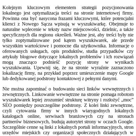
Kolejnym kluczowym elementem strategii pozycjonowania
lokalnego jest optymalizacja treści na stronie internetowej firmy.
Powinna ona być nasycona frazami kluczowymi, które potencjalni
klienci z Nowego Sącza wpisują w wyszukiwarkę. Obejmuje to
naturalne wplecenie w teksty nazw miejscowości, dzielnic, a także
specyficznych dla regionu określeń. Ważne jest, aby treści były nie
tylko zoptymalizowane pod kątem wyszukiwarek, ale przede
wszystkim wartościowe i pomocne dla użytkownika. Informacje o
oferowanych usługach, opis produktów, studia przypadków czy
artykuły blogowe dotyczące lokalnych problemów i ich rozwiązań
mogą znacząco podnieść pozycję strony w wynikach
wyszukiwania. Upewnij się, że na stronie wyraźnie zaznaczono
lokalizację firmy, na przykład poprzez umieszczenie mapy Google
lub dedykowanej podstrony kontaktowej z pełnymi danymi.
Nie można zapominać o budowaniu sieci linków wewnętrznych i
zewnętrznych. Linkowanie wewnętrzne na stronie pomaga robotom
wyszukiwarek lepiej zrozumieć strukturę witryny i rozłożyć „moc”
SEO pomiędzy poszczególne podstrony. Z kolei linki zewnętrzne,
czyli cytowania firmy w innych wiarygodnych lokalnych
katalogach online, serwisach branżowych czy na stronach
partnerów biznesowych, budują autorytet strony w oczach Google.
Szczególnie cenne są linki z lokalnych portali informacyjnych, stron
urzędów miejskich czy organizacji społecznych działających w