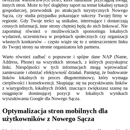
innych stron. Może to być dogłębny raport na temat lokalnej sytuacji
gospodarczej, przewodnik po atrakcjach turystycznych Nowego
Sącza, czy studia przypadku pokazujące sukcesy Twojej firmy w
regionie. Gdy Twoje treści są unikalne, interesujące i dostarczają
cennych informacji, inne strony chętniej będą do nich linkować. Nie
zapominaj również o możliwościach sponsoringu lokalnych
wydarzeń, uczestnictwa w projektach społecznych czy organizacji
własnych konkursów – często wiąże się to z umieszczeniem linku
do Twojej strony na stronie organizatora lub partnera.
Warto również zadbać o poprawne i spójne dane NAP (Name,
Address, Phone) na wszystkich stronach, z których pozyskujesz
linki. Niespójności w tych informacjach mogą wprowadzać
zamieszanie i obniżać efektywność działań. Pamiętaj, że budowanie
linków lokalnych to proces długoterminowy, który wymaga
cierpliwości i konsekwencji. Skupiając się na pozyskiwaniu linków
z wiarygodnych, lokalnych źródeł, znacząco zwiększasz szansę na
osiągnięcie dominującej pozycji w lokalnych wynikach
wyszukiwania Google dla Nowego Sącza.
Optymalizacja stron mobilnych dla
użytkowników z Nowego Sącza