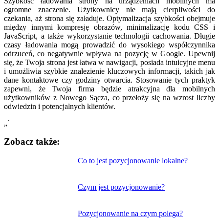
Szybkość ładowania strony na urządzeniach mobilnych ma
ogromne znaczenie. Użytkownicy nie mają cierpliwości do
czekania, aż strona się załaduje. Optymalizacja szybkości obejmuje
między innymi kompresję obrazów, minimalizację kodu CSS i
JavaScript, a także wykorzystanie technologii cachowania. Długie
czasy ładowania mogą prowadzić do wysokiego współczynnika
odrzuceń, co negatywnie wpływa na pozycję w Google. Upewnij
się, że Twoja strona jest łatwa w nawigacji, posiada intuicyjne menu
i umożliwia szybkie znalezienie kluczowych informacji, takich jak
dane kontaktowe czy godziny otwarcia. Stosowanie tych praktyk
zapewni, że Twoja firma będzie atrakcyjna dla mobilnych
użytkowników z Nowego Sącza, co przełoży się na wzrost liczby
odwiedzin i potencjalnych klientów.
„`
Zobacz także:
Nawigacja
Co to jest pozycjonowanie lokalne?
wpisu
Czym jest pozycjonowanie?
Pozycjonowanie na czym polega?