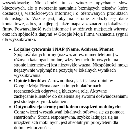
wyszukiwarkę. Nie chodzi tu o sztuczne upychanie słów
kluczowych, ale o tworzenie naturalnie brzmiących tekstów, które
dostarczają wartościowych informacji o oferowanych produktach
lub usługach. Ważne jest, aby na stronie znalazły się dane
kontaktowe, adres, a najlepiej także mapa z zaznaczoną lokalizacją
firmy. Powtarzalność tych informacji w różnych miejscach witryny
oraz ich spójność z danymi w Google Moja Firma wzmacnia sygnał
dla wyszukiwarki.
Lokalne cytowania i NAP (Name, Address, Phone):
Spójność danych firmy (nazwa, adres, numer telefonu) w
różnych katalogach online, wizytówkach firmowych i na
stronie internetowej jest niezwykle ważna. Niespójności mogą
negatywnie wpłynąć na pozycję w lokalnych wynikach
wyszukiwania.
Opinie klientów:
Zarówno ilość, jak i jakość opinii w
Google Moja Firma oraz na innych platformach
recenzenckich odgrywają kluczową rolę. Aktywne
zachęcanie klientów do dzielenia się swoimi doświadczeniami
jest strategicznym działaniem.
Optymalizacja strony pod kątem urządzeń mobilnych:
Coraz więcej wyszukiwań lokalnych odbywa się za pomocą
smartfonów. Strona responsywna, szybko ładująca się na
urządzeniach mobilnych, jest absolutnym priorytetem dla
dobrej widoczności.