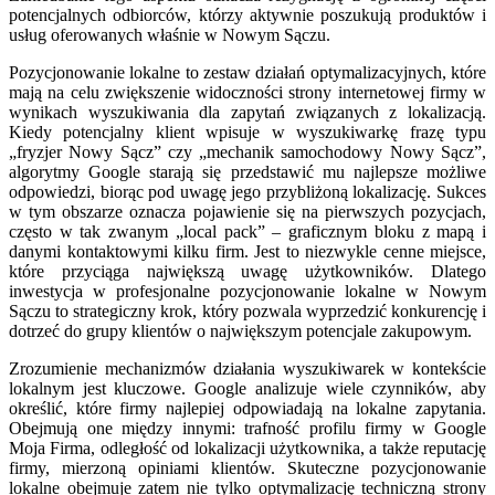
potencjalnych odbiorców, którzy aktywnie poszukują produktów i
usług oferowanych właśnie w Nowym Sączu.
Pozycjonowanie lokalne to zestaw działań optymalizacyjnych, które
mają na celu zwiększenie widoczności strony internetowej firmy w
wynikach wyszukiwania dla zapytań związanych z lokalizacją.
Kiedy potencjalny klient wpisuje w wyszukiwarkę frazę typu
„fryzjer Nowy Sącz” czy „mechanik samochodowy Nowy Sącz”,
algorytmy Google starają się przedstawić mu najlepsze możliwe
odpowiedzi, biorąc pod uwagę jego przybliżoną lokalizację. Sukces
w tym obszarze oznacza pojawienie się na pierwszych pozycjach,
często w tak zwanym „local pack” – graficznym bloku z mapą i
danymi kontaktowymi kilku firm. Jest to niezwykle cenne miejsce,
które przyciąga największą uwagę użytkowników. Dlatego
inwestycja w profesjonalne pozycjonowanie lokalne w Nowym
Sączu to strategiczny krok, który pozwala wyprzedzić konkurencję i
dotrzeć do grupy klientów o największym potencjale zakupowym.
Zrozumienie mechanizmów działania wyszukiwarek w kontekście
lokalnym jest kluczowe. Google analizuje wiele czynników, aby
określić, które firmy najlepiej odpowiadają na lokalne zapytania.
Obejmują one między innymi: trafność profilu firmy w Google
Moja Firma, odległość od lokalizacji użytkownika, a także reputację
firmy, mierzoną opiniami klientów. Skuteczne pozycjonowanie
lokalne obejmuje zatem nie tylko optymalizację techniczną strony