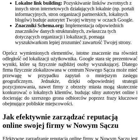
Lokalne link building:
Pozyskiwanie linków zwrotnych z
innych stron internetowych działających lokalnie (np. portali
informacyjnych, stron organizacji partnerskich, lokalnych
blogów) buduje autorytet Twojej witryny w oczach Google.
Znaczniki Schema.org:
Implementacja odpowiednich
znaczników danych strukturalnych, zwłaszcza tych
dotyczących organizacji i lokalizacji, pomaga
wyszukiwarkom lepiej zrozumieć zawartość Twojej strony.
Oprócz wymienionych elementów, istotne znaczenie ma również
odległość od lokalizacji użytkownika. Google stara się prezentować
wyniki, które są fizycznie najbliżej osoby wyszukującej. Dlatego
firma fizycznie zlokalizowana w centrum Nowego Sącza może mieć
przewagę w przypadku zapytań o mniejszym zasięgu
geograficznym. Jednakże, dzięki odpowiedniej strategii
pozycjonowania, nawet firmy z obrzeży miasta mogą skutecznie
konkurować o lokalnych klientów, budując silny autorytet online i
docierając do szerszego grona odbiorców poprzez frazy kluczowe
obejmujące pobliskie miejscowości.
Jak efektywnie zarządzać reputacją
online swojej firmy w Nowym Sączu
Efektywne zarządzanie reputacją online firmy w Nowym Sączu jest