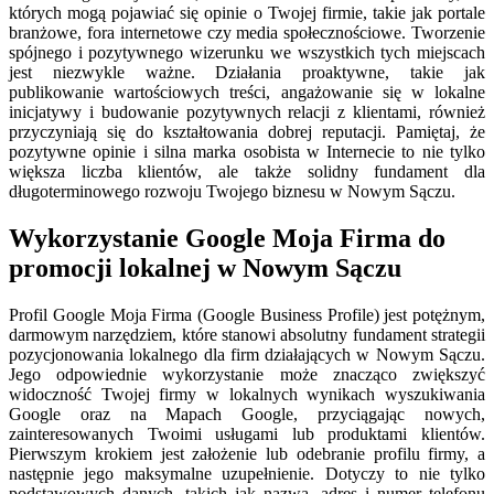
których mogą pojawiać się opinie o Twojej firmie, takie jak portale
branżowe, fora internetowe czy media społecznościowe. Tworzenie
spójnego i pozytywnego wizerunku we wszystkich tych miejscach
jest niezwykle ważne. Działania proaktywne, takie jak
publikowanie wartościowych treści, angażowanie się w lokalne
inicjatywy i budowanie pozytywnych relacji z klientami, również
przyczyniają się do kształtowania dobrej reputacji. Pamiętaj, że
pozytywne opinie i silna marka osobista w Internecie to nie tylko
większa liczba klientów, ale także solidny fundament dla
długoterminowego rozwoju Twojego biznesu w Nowym Sączu.
Wykorzystanie Google Moja Firma do
promocji lokalnej w Nowym Sączu
Profil Google Moja Firma (Google Business Profile) jest potężnym,
darmowym narzędziem, które stanowi absolutny fundament strategii
pozycjonowania lokalnego dla firm działających w Nowym Sączu.
Jego odpowiednie wykorzystanie może znacząco zwiększyć
widoczność Twojej firmy w lokalnych wynikach wyszukiwania
Google oraz na Mapach Google, przyciągając nowych,
zainteresowanych Twoimi usługami lub produktami klientów.
Pierwszym krokiem jest założenie lub odebranie profilu firmy, a
następnie jego maksymalne uzupełnienie. Dotyczy to nie tylko
podstawowych danych, takich jak nazwa, adres i numer telefonu