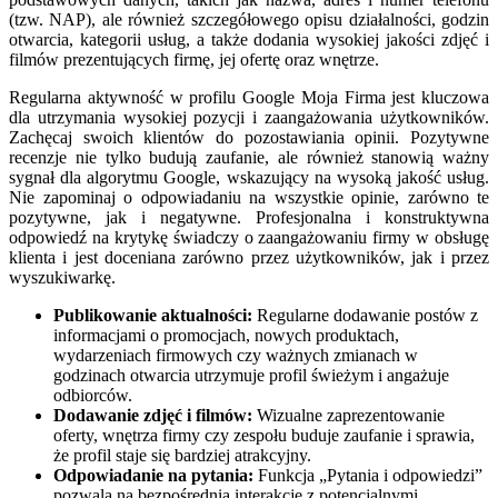
(tzw. NAP), ale również szczegółowego opisu działalności, godzin
otwarcia, kategorii usług, a także dodania wysokiej jakości zdjęć i
filmów prezentujących firmę, jej ofertę oraz wnętrze.
Regularna aktywność w profilu Google Moja Firma jest kluczowa
dla utrzymania wysokiej pozycji i zaangażowania użytkowników.
Zachęcaj swoich klientów do pozostawiania opinii. Pozytywne
recenzje nie tylko budują zaufanie, ale również stanowią ważny
sygnał dla algorytmu Google, wskazujący na wysoką jakość usług.
Nie zapominaj o odpowiadaniu na wszystkie opinie, zarówno te
pozytywne, jak i negatywne. Profesjonalna i konstruktywna
odpowiedź na krytykę świadczy o zaangażowaniu firmy w obsługę
klienta i jest doceniana zarówno przez użytkowników, jak i przez
wyszukiwarkę.
Publikowanie aktualności:
Regularne dodawanie postów z
informacjami o promocjach, nowych produktach,
wydarzeniach firmowych czy ważnych zmianach w
godzinach otwarcia utrzymuje profil świeżym i angażuje
odbiorców.
Dodawanie zdjęć i filmów:
Wizualne zaprezentowanie
oferty, wnętrza firmy czy zespołu buduje zaufanie i sprawia,
że profil staje się bardziej atrakcyjny.
Odpowiadanie na pytania:
Funkcja „Pytania i odpowiedzi”
pozwala na bezpośrednią interakcję z potencjalnymi