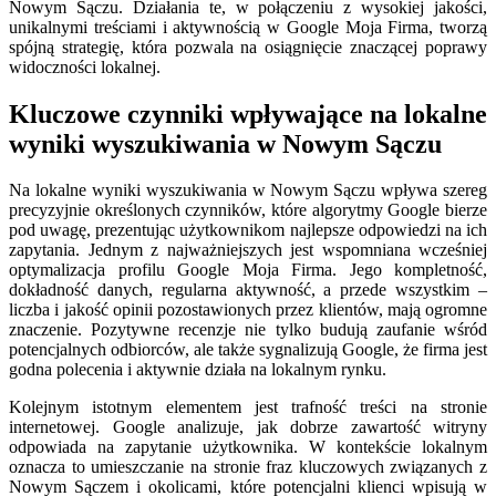
Nowym Sączu. Działania te, w połączeniu z wysokiej jakości,
unikalnymi treściami i aktywnością w Google Moja Firma, tworzą
spójną strategię, która pozwala na osiągnięcie znaczącej poprawy
widoczności lokalnej.
Kluczowe czynniki wpływające na lokalne
wyniki wyszukiwania w Nowym Sączu
Na lokalne wyniki wyszukiwania w Nowym Sączu wpływa szereg
precyzyjnie określonych czynników, które algorytmy Google bierze
pod uwagę, prezentując użytkownikom najlepsze odpowiedzi na ich
zapytania. Jednym z najważniejszych jest wspomniana wcześniej
optymalizacja profilu Google Moja Firma. Jego kompletność,
dokładność danych, regularna aktywność, a przede wszystkim –
liczba i jakość opinii pozostawionych przez klientów, mają ogromne
znaczenie. Pozytywne recenzje nie tylko budują zaufanie wśród
potencjalnych odbiorców, ale także sygnalizują Google, że firma jest
godna polecenia i aktywnie działa na lokalnym rynku.
Kolejnym istotnym elementem jest trafność treści na stronie
internetowej. Google analizuje, jak dobrze zawartość witryny
odpowiada na zapytanie użytkownika. W kontekście lokalnym
oznacza to umieszczanie na stronie fraz kluczowych związanych z
Nowym Sączem i okolicami, które potencjalni klienci wpisują w