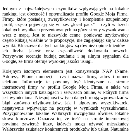
Jednym z najważniejszych czynników wpływających na lokalne
rankingi jest obecność i optymalizacja profilu Google Moja Firma.
Firmy, które posiadają zweryfikowany i kompletnie uzupełniony
profil, często pojawiają się w tzw. „local pack” – czyli w trzech
lokalnych wynikach prezentowanych na górze strony wyszukiwania
wraz z mapą. Jest to niezwykle cenne, ponieważ użytkownicy
często klikają właśnie w te propozycje, nie zagłębiając się w dalsze
wyniki. Kluczowe dla tych rankingów są również opinie klientów –
ich liczba, jakość oraz częstotliwość dodawania nowych.
Pozytywne recenzje budują zaufanie i są silnym sygnałem dla
Google, że firma oferuje wysokiej jakości usługi.
Kolejnym istotnym elementem jest konsystencja NAP (Name,
Address, Phone number) – czyli nazwa firmy, adres i numer
telefonu. Informacje te powinny być identyczne na stronie
internetowej firmy, w profilu Google Moja Firma, a także we
wszystkich innych katalogach i serwisach online, w których firma
jest wymieniona. Niespójności w tych danych mogą wprowadzać w
błąd zarówno użytkowników, jak i algorytmy wyszukiwarek,
negatywnie wpływając na pozycję w wynikach wyszukiwania.
Pozycjonowanie lokalne Wałbrzych uwzględnia również lokalne
słowa kluczowe. Oznacza to, że treść na stronie internetowej
powinna zawierać frazy, których mogą używać mieszkańcy
Wałbrzycha szukający konkretnych produktów lub usług. Naturalne