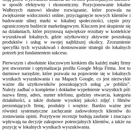
w sposób efektywny i ekonomiczny. Pozycjonowanie lokalne
Wałbrzych stanowi idealne rozwiązanie, które pozwala na
zwiększenie widoczności online, przyciągnięcie nowych klientów i
budowanie silnej marki w lokalnej społeczności, często przy
ograniczonym budżecie marketingowym. Kluczem jest skupienie się
na działaniach, które przynoszą największe rezultaty w kontekście
wyszukiwań lokalnych, gdzie użytkownicy aktywnie poszukują
produktów i usług w swojej najbliższej okolicy. Zrozumienie
specyfiki tych wyszukiwań i dostosowanie strategii do lokalnych
potrzeb jest fundamentem sukcesu.
Pierwszym i absolutnie kluczowym krokiem dla każdej małej firmy
jest stworzenie i optymalizacja profilu Google Moja Firma. Jest to
darmowe narzędzie, które pozwala na pojawienie się w lokalnych
wynikach wyszukiwania i na Mapach Google, co jest niezwykle
ważne dla użytkowników poszukujących usług „w pobliżu”.
Należy zadbać o kompletne i dokładne wypełnienie wszystkich pól:
nazwa firmy, adres, numer telefonu, godziny otwarcia, kategoria
działalności, a także dodanie wysokiej jakości zdjęć i filmów
prezentujących firmę, produkty i wnętrze. Bardzo ważne jest
również systematyczne zachęcanie zadowolonych klientów do
zostawiania opinii. Pozytywne recenzje budują zaufanie i znacząco
wpływają na decyzje zakupowe potencjalnych klientów, a także na
pozycję w lokalnych wynikach wyszukiwania.