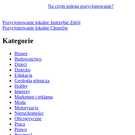
Na czym polega pozycjonowanie?
Pozycjonowanie lokalne Jastrzębie Zdrój
Pozycjonowanie lokalne Chorzów
Kategorie
Biznes
Budownictwo
Dzieci
Dziecko
Edukacja
Geologia górnicza
Hobby
Imprezy
Marketing i reklama
Moda
Motoryzacja
Nieruchomości
Obcojęzyczne
Praca
Prawo
Przemysł