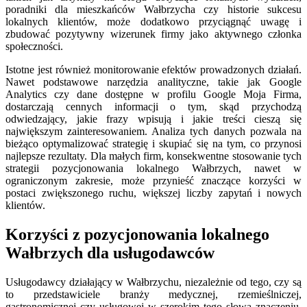
poradniki dla mieszkańców Wałbrzycha czy historie sukcesu
lokalnych klientów, może dodatkowo przyciągnąć uwagę i
zbudować pozytywny wizerunek firmy jako aktywnego członka
społeczności.
Istotne jest również monitorowanie efektów prowadzonych działań.
Nawet podstawowe narzędzia analityczne, takie jak Google
Analytics czy dane dostępne w profilu Google Moja Firma,
dostarczają cennych informacji o tym, skąd przychodzą
odwiedzający, jakie frazy wpisują i jakie treści cieszą się
największym zainteresowaniem. Analiza tych danych pozwala na
bieżąco optymalizować strategię i skupiać się na tym, co przynosi
najlepsze rezultaty. Dla małych firm, konsekwentne stosowanie tych
strategii pozycjonowania lokalnego Wałbrzych, nawet w
ograniczonym zakresie, może przynieść znaczące korzyści w
postaci zwiększonego ruchu, większej liczby zapytań i nowych
klientów.
Korzyści z pozycjonowania lokalnego
Wałbrzych dla usługodawców
Usługodawcy działający w Wałbrzychu, niezależnie od tego, czy są
to przedstawiciele branży medycznej, rzemieślniczej,
gastronomicznej czy usługowej w szerokim tego słowa znaczeniu,