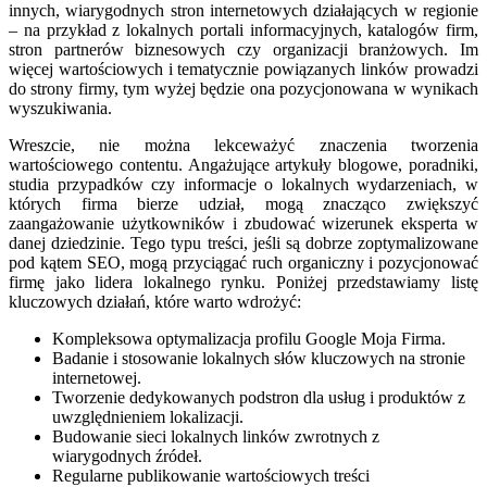
innych, wiarygodnych stron internetowych działających w regionie
– na przykład z lokalnych portali informacyjnych, katalogów firm,
stron partnerów biznesowych czy organizacji branżowych. Im
więcej wartościowych i tematycznie powiązanych linków prowadzi
do strony firmy, tym wyżej będzie ona pozycjonowana w wynikach
wyszukiwania.
Wreszcie, nie można lekceważyć znaczenia tworzenia
wartościowego contentu. Angażujące artykuły blogowe, poradniki,
studia przypadków czy informacje o lokalnych wydarzeniach, w
których firma bierze udział, mogą znacząco zwiększyć
zaangażowanie użytkowników i zbudować wizerunek eksperta w
danej dziedzinie. Tego typu treści, jeśli są dobrze zoptymalizowane
pod kątem SEO, mogą przyciągać ruch organiczny i pozycjonować
firmę jako lidera lokalnego rynku. Poniżej przedstawiamy listę
kluczowych działań, które warto wdrożyć:
Kompleksowa optymalizacja profilu Google Moja Firma.
Badanie i stosowanie lokalnych słów kluczowych na stronie
internetowej.
Tworzenie dedykowanych podstron dla usług i produktów z
uwzględnieniem lokalizacji.
Budowanie sieci lokalnych linków zwrotnych z
wiarygodnych źródeł.
Regularne publikowanie wartościowych treści