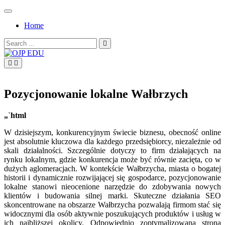
Skip
to
Home
content
Search
for:
OJP EDU
Pozycjonowanie lokalne Wałbrzych
„`html
W dzisiejszym, konkurencyjnym świecie biznesu, obecność online
jest absolutnie kluczowa dla każdego przedsiębiorcy, niezależnie od
skali działalności. Szczególnie dotyczy to firm działających na
rynku lokalnym, gdzie konkurencja może być równie zacięta, co w
dużych aglomeracjach. W kontekście Wałbrzycha, miasta o bogatej
historii i dynamicznie rozwijającej się gospodarce, pozycjonowanie
lokalne stanowi nieocenione narzędzie do zdobywania nowych
klientów i budowania silnej marki. Skuteczne działania SEO
skoncentrowane na obszarze Wałbrzycha pozwalają firmom stać się
widocznymi dla osób aktywnie poszukujących produktów i usług w
ich najbliższej okolicy. Odpowiednio zoptymalizowana strona