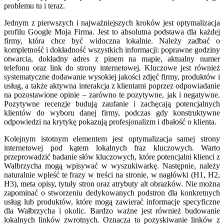
problemu tu i teraz.
Jednym z pierwszych i najważniejszych kroków jest optymalizacja
profilu Google Moja Firma. Jest to absolutna podstawa dla każdej
firmy, która chce być widoczna lokalnie. Należy zadbać o
kompletność i dokładność wszystkich informacji: poprawne godziny
otwarcia, dokładny adres z pinem na mapie, aktualny numer
telefonu oraz link do strony internetowej. Kluczowe jest również
systematyczne dodawanie wysokiej jakości zdjęć firmy, produktów i
usług, a także aktywna interakcja z klientami poprzez odpowiadanie
na pozostawione opinie – zarówno te pozytywne, jak i negatywne.
Pozytywne recenzje budują zaufanie i zachęcają potencjalnych
klientów do wyboru danej firmy, podczas gdy konstruktywne
odpowiedzi na krytykę pokazują profesjonalizm i dbałość o klienta.
Kolejnym istotnym elementem jest optymalizacja samej strony
internetowej pod kątem lokalnych fraz kluczowych. Warto
przeprowadzić badanie słów kluczowych, które potencjalni klienci z
Wałbrzycha mogą wpisywać w wyszukiwarkę. Następnie, należy
naturalnie wpleść te frazy w treści na stronie, w nagłówki (H1, H2,
H3), meta opisy, tytuły stron oraz atrybuty alt obrazków. Nie można
zapominać o stworzeniu dedykowanych podstron dla konkretnych
usług lub produktów, które mogą zawierać informacje specyficzne
dla Wałbrzycha i okolic. Bardzo ważne jest również budowanie
lokalnych linków zwrotnych. Oznacza to pozyskiwanie linków z