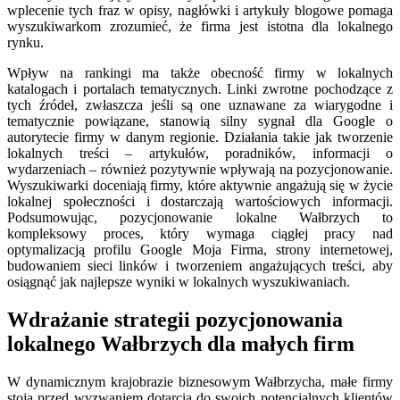
wplecenie tych fraz w opisy, nagłówki i artykuły blogowe pomaga
wyszukiwarkom zrozumieć, że firma jest istotna dla lokalnego
rynku.
Wpływ na rankingi ma także obecność firmy w lokalnych
katalogach i portalach tematycznych. Linki zwrotne pochodzące z
tych źródeł, zwłaszcza jeśli są one uznawane za wiarygodne i
tematycznie powiązane, stanowią silny sygnał dla Google o
autorytecie firmy w danym regionie. Działania takie jak tworzenie
lokalnych treści – artykułów, poradników, informacji o
wydarzeniach – również pozytywnie wpływają na pozycjonowanie.
Wyszukiwarki doceniają firmy, które aktywnie angażują się w życie
lokalnej społeczności i dostarczają wartościowych informacji.
Podsumowując, pozycjonowanie lokalne Wałbrzych to
kompleksowy proces, który wymaga ciągłej pracy nad
optymalizacją profilu Google Moja Firma, strony internetowej,
budowaniem sieci linków i tworzeniem angażujących treści, aby
osiągnąć jak najlepsze wyniki w lokalnych wyszukiwaniach.
Wdrażanie strategii pozycjonowania
lokalnego Wałbrzych dla małych firm
W dynamicznym krajobrazie biznesowym Wałbrzycha, małe firmy
stoją przed wyzwaniem dotarcia do swoich potencjalnych klientów