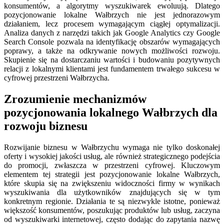
konsumentów, a algorytmy wyszukiwarek ewoluują. Dlatego
pozycjonowanie lokalne Wałbrzych nie jest jednorazowym
działaniem, lecz procesem wymagającym ciągłej optymalizacji.
Analiza danych z narzędzi takich jak Google Analytics czy Google
Search Console pozwala na identyfikację obszarów wymagających
poprawy, a także na odkrywanie nowych możliwości rozwoju.
Skupienie się na dostarczaniu wartości i budowaniu pozytywnych
relacji z lokalnymi klientami jest fundamentem trwałego sukcesu w
cyfrowej przestrzeni Wałbrzycha.
Zrozumienie mechanizmów
pozycjonowania lokalnego Wałbrzych dla
rozwoju biznesu
Rozwijanie biznesu w Wałbrzychu wymaga nie tylko doskonałej
oferty i wysokiej jakości usług, ale również strategicznego podejścia
do promocji, zwłaszcza w przestrzeni cyfrowej. Kluczowym
elementem tej strategii jest pozycjonowanie lokalne Wałbrzych,
które skupia się na zwiększeniu widoczności firmy w wynikach
wyszukiwania dla użytkowników znajdujących się w tym
konkretnym regionie. Działania te są niezwykle istotne, ponieważ
większość konsumentów, poszukując produktów lub usług, zaczyna
od wyszukiwarki internetowej, często dodając do zapytania nazwę