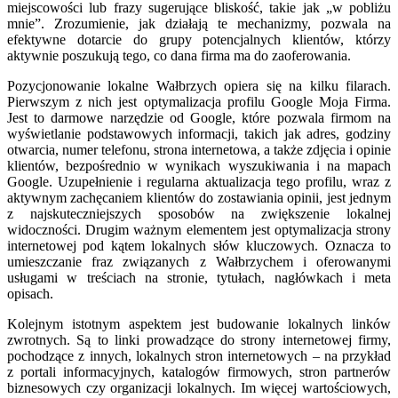
miejscowości lub frazy sugerujące bliskość, takie jak „w pobliżu
mnie”. Zrozumienie, jak działają te mechanizmy, pozwala na
efektywne dotarcie do grupy potencjalnych klientów, którzy
aktywnie poszukują tego, co dana firma ma do zaoferowania.
Pozycjonowanie lokalne Wałbrzych opiera się na kilku filarach.
Pierwszym z nich jest optymalizacja profilu Google Moja Firma.
Jest to darmowe narzędzie od Google, które pozwala firmom na
wyświetlanie podstawowych informacji, takich jak adres, godziny
otwarcia, numer telefonu, strona internetowa, a także zdjęcia i opinie
klientów, bezpośrednio w wynikach wyszukiwania i na mapach
Google. Uzupełnienie i regularna aktualizacja tego profilu, wraz z
aktywnym zachęcaniem klientów do zostawiania opinii, jest jednym
z najskuteczniejszych sposobów na zwiększenie lokalnej
widoczności. Drugim ważnym elementem jest optymalizacja strony
internetowej pod kątem lokalnych słów kluczowych. Oznacza to
umieszczanie fraz związanych z Wałbrzychem i oferowanymi
usługami w treściach na stronie, tytułach, nagłówkach i meta
opisach.
Kolejnym istotnym aspektem jest budowanie lokalnych linków
zwrotnych. Są to linki prowadzące do strony internetowej firmy,
pochodzące z innych, lokalnych stron internetowych – na przykład
z portali informacyjnych, katalogów firmowych, stron partnerów
biznesowych czy organizacji lokalnych. Im więcej wartościowych,