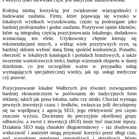
Kolejną istotną korzyścią jest zwiększenie wiarygodności i
budowanie zaufania. Firmy, które pojawiają się wysoko w
lokalnych wynikach wyszukiwania, często są postrzegane jako
bardziej profesjonalne i godne zaufania. Pozytywne opinie klientów,
które są integralną częścią pozycjonowania lokalnego, dodatkowo
wzmacniają ten efekt. Użytkownicy chętnie kierują się
rekomendacjami innych, a widząc wiele pozytywnych ocen, są
bardziej skłonni wybrać daną firmę spośród konkurencji. Ponadto,
obecność w lokalnych katalogach i portalach branżowych, a także
tworzenie wartościowych treści, buduje wizerunek eksperta w danej
dziedzinie, co jest szczególnie ważne w przypadku usług
wymagających specjalistycznej wiedzy, jak np. usługi medyczne
czy prawne.
Pozycjonowanie lokalne Wałbrzych jest również rozwiązaniem
bardziej ekonomicznym w porównaniu do tradycyjnych form
reklamy, takich jak prasa lokalna, radio czy ulotki. Chociaż wymaga
pewnych inwestycji czasu i środków, zwłaszcza jeśli decydujemy
się na współpracę z agencją SEO, jego efektywność jest często
znacznie wyższa. Docieramy do precyzyjnie określonej grupy
odbiorców, a zwrot z inwestycji (ROI) może być znacznie lepszy.
Działania SEO mają charakter długoterminowy – raz zbudowana
widoczność i autorytet mogą przynosić korzyści przez długi czas,
pod warunkiem regularnej optymalizacji i aktualizacji. Warto