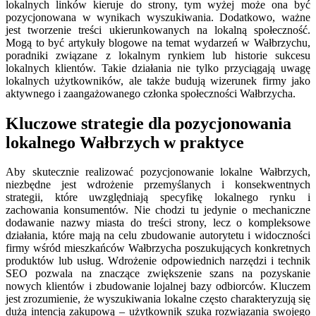
lokalnych linków kieruje do strony, tym wyżej może ona być
pozycjonowana w wynikach wyszukiwania. Dodatkowo, ważne
jest tworzenie treści ukierunkowanych na lokalną społeczność.
Mogą to być artykuły blogowe na temat wydarzeń w Wałbrzychu,
poradniki związane z lokalnym rynkiem lub historie sukcesu
lokalnych klientów. Takie działania nie tylko przyciągają uwagę
lokalnych użytkowników, ale także budują wizerunek firmy jako
aktywnego i zaangażowanego członka społeczności Wałbrzycha.
Kluczowe strategie dla pozycjonowania
lokalnego Wałbrzych w praktyce
Aby skutecznie realizować pozycjonowanie lokalne Wałbrzych,
niezbędne jest wdrożenie przemyślanych i konsekwentnych
strategii, które uwzględniają specyfikę lokalnego rynku i
zachowania konsumentów. Nie chodzi tu jedynie o mechaniczne
dodawanie nazwy miasta do treści strony, lecz o kompleksowe
działania, które mają na celu zbudowanie autorytetu i widoczności
firmy wśród mieszkańców Wałbrzycha poszukujących konkretnych
produktów lub usług. Wdrożenie odpowiednich narzędzi i technik
SEO pozwala na znaczące zwiększenie szans na pozyskanie
nowych klientów i zbudowanie lojalnej bazy odbiorców. Kluczem
jest zrozumienie, że wyszukiwania lokalne często charakteryzują się
dużą intencją zakupową – użytkownik szuka rozwiązania swojego