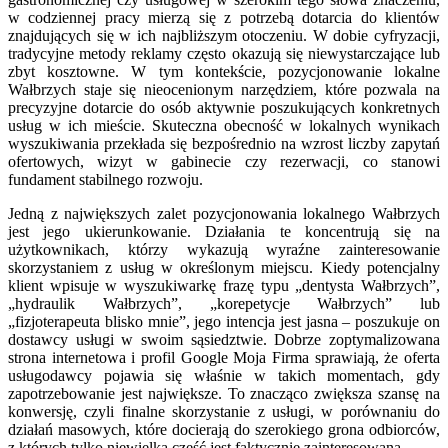
w codziennej pracy mierzą się z potrzebą dotarcia do klientów
znajdujących się w ich najbliższym otoczeniu. W dobie cyfryzacji,
tradycyjne metody reklamy często okazują się niewystarczające lub
zbyt kosztowne. W tym kontekście, pozycjonowanie lokalne
Wałbrzych staje się nieocenionym narzędziem, które pozwala na
precyzyjne dotarcie do osób aktywnie poszukujących konkretnych
usług w ich mieście. Skuteczna obecność w lokalnych wynikach
wyszukiwania przekłada się bezpośrednio na wzrost liczby zapytań
ofertowych, wizyt w gabinecie czy rezerwacji, co stanowi
fundament stabilnego rozwoju.
Jedną z największych zalet pozycjonowania lokalnego Wałbrzych
jest jego ukierunkowanie. Działania te koncentrują się na
użytkownikach, którzy wykazują wyraźne zainteresowanie
skorzystaniem z usług w określonym miejscu. Kiedy potencjalny
klient wpisuje w wyszukiwarkę frazę typu „dentysta Wałbrzych”,
„hydraulik Wałbrzych”, „korepetycje Wałbrzych” lub
„fizjoterapeuta blisko mnie”, jego intencja jest jasna – poszukuje on
dostawcy usługi w swoim sąsiedztwie. Dobrze zoptymalizowana
strona internetowa i profil Google Moja Firma sprawiają, że oferta
usługodawcy pojawia się właśnie w takich momentach, gdy
zapotrzebowanie jest największe. To znacząco zwiększa szansę na
konwersję, czyli finalne skorzystanie z usługi, w porównaniu do
działań masowych, które docierają do szerokiego grona odbiorców,
z których tylko niewielka część jest faktycznie zainteresowana.