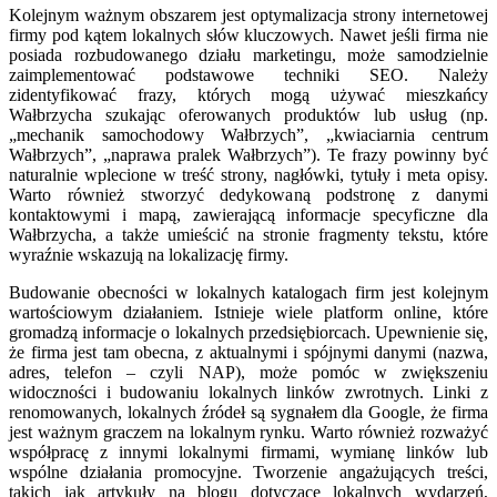
Kolejnym ważnym obszarem jest optymalizacja strony internetowej
firmy pod kątem lokalnych słów kluczowych. Nawet jeśli firma nie
posiada rozbudowanego działu marketingu, może samodzielnie
zaimplementować podstawowe techniki SEO. Należy
zidentyfikować frazy, których mogą używać mieszkańcy
Wałbrzycha szukając oferowanych produktów lub usług (np.
„mechanik samochodowy Wałbrzych”, „kwiaciarnia centrum
Wałbrzych”, „naprawa pralek Wałbrzych”). Te frazy powinny być
naturalnie wplecione w treść strony, nagłówki, tytuły i meta opisy.
Warto również stworzyć dedykowaną podstronę z danymi
kontaktowymi i mapą, zawierającą informacje specyficzne dla
Wałbrzycha, a także umieścić na stronie fragmenty tekstu, które
wyraźnie wskazują na lokalizację firmy.
Budowanie obecności w lokalnych katalogach firm jest kolejnym
wartościowym działaniem. Istnieje wiele platform online, które
gromadzą informacje o lokalnych przedsiębiorcach. Upewnienie się,
że firma jest tam obecna, z aktualnymi i spójnymi danymi (nazwa,
adres, telefon – czyli NAP), może pomóc w zwiększeniu
widoczności i budowaniu lokalnych linków zwrotnych. Linki z
renomowanych, lokalnych źródeł są sygnałem dla Google, że firma
jest ważnym graczem na lokalnym rynku. Warto również rozważyć
współpracę z innymi lokalnymi firmami, wymianę linków lub
wspólne działania promocyjne. Tworzenie angażujących treści,
takich jak artykuły na blogu dotyczące lokalnych wydarzeń,