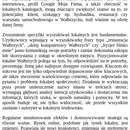
internetowa, profil Google Moja Firma, a także obecność w
lokalnych katalogach, mogą znacząco zwiększyć szanse na to, że
potencjalny klient, szukający np. hydraulika, restauracji czy
warsztatu samochodowego w Wałbrzychu, trafi właśnie na ofertę
danej firmy.
Zrozumienie specyfiki wyszukiwań lokalnych jest fundamentalne.
Użytkownicy wpisujący w wyszukiwarkę frazy typu „restauracja
Wałbrzych”, „sklep komputerowy Wałbrzych” czy „fryzjer blisko
mnie” jasno komunikują swoje potrzeby i zamiar dokonania zakupu
lub skorzystania z usługi w określonym miejscu. Pozycjonowanie
lokalne Wałbrzych polega na tym, by odpowiedzieć na te potrzeby,
prezentując firmę jako najlepsze dostępne rozwiązanie. Kluczem do
sukcesu jest nie tylko odpowiednie dopasowanie słów kluczowych,
ale także stworzenie wartościowego contentu, który odpowiada na
pytania i problemy lokalnej społeczności. Działania te wykraczają
poza proste umieszczenie nazwy miasta w treściach strony;
wymagają głębszej analizy intencji użytkownika i dostarczenia mu
informacji, których szuka, w sposób naturalny i pomocny. W ten
sposób buduje się nie tylko widoczność, ale przede wszystkim
zaufanie i autorytet w lokalnym środowisku.
Regularne monitorowanie efektów i dostosowywanie strategii są
równie ważne. Rynek online, podobnie jak rynek lokalny, jest
zmienny. Pojawiają się nowi konkurenci, zmieniają się preferencje