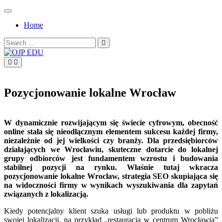
Skip
to
Home
content
Search
for:
OJP EDU
Pozycjonowanie lokalne Wrocław
W dynamicznie rozwijającym się świecie cyfrowym, obecność
online stała się nieodłącznym elementem sukcesu każdej firmy,
niezależnie od jej wielkości czy branży. Dla przedsiębiorców
działających we Wrocławiu, skuteczne dotarcie do lokalnej
grupy odbiorców jest fundamentem wzrostu i budowania
stabilnej pozycji na rynku. Właśnie tutaj wkracza
pozycjonowanie lokalne Wrocław, strategia SEO skupiająca się
na widoczności firmy w wynikach wyszukiwania dla zapytań
związanych z lokalizacją.
Kiedy potencjalny klient szuka usługi lub produktu w pobliżu
swojej lokalizacji, na przykład „restauracja w centrum Wrocławia”