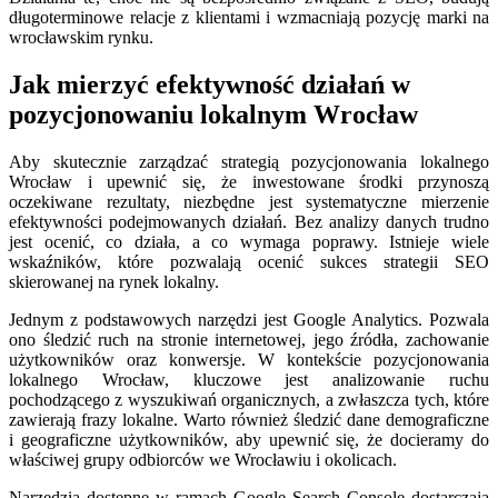
długoterminowe relacje z klientami i wzmacniają pozycję marki na
wrocławskim rynku.
Jak mierzyć efektywność działań w
pozycjonowaniu lokalnym Wrocław
Aby skutecznie zarządzać strategią pozycjonowania lokalnego
Wrocław i upewnić się, że inwestowane środki przynoszą
oczekiwane rezultaty, niezbędne jest systematyczne mierzenie
efektywności podejmowanych działań. Bez analizy danych trudno
jest ocenić, co działa, a co wymaga poprawy. Istnieje wiele
wskaźników, które pozwalają ocenić sukces strategii SEO
skierowanej na rynek lokalny.
Jednym z podstawowych narzędzi jest Google Analytics. Pozwala
ono śledzić ruch na stronie internetowej, jego źródła, zachowanie
użytkowników oraz konwersje. W kontekście pozycjonowania
lokalnego Wrocław, kluczowe jest analizowanie ruchu
pochodzącego z wyszukiwań organicznych, a zwłaszcza tych, które
zawierają frazy lokalne. Warto również śledzić dane demograficzne
i geograficzne użytkowników, aby upewnić się, że docieramy do
właściwej grupy odbiorców we Wrocławiu i okolicach.
Narzędzia dostępne w ramach Google Search Console dostarczają