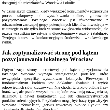
dostępnej dla mieszkańców Wrocławia i okolic.
W dzisiejszych czasach, kiedy większość konsumentów rozpoczyna
proces zakupowy od wyszukiwania online, ignorowanie
pozycjonowania lokalnego Wrocław jest równoznaczne z
odrzucaniem znaczącej grupy potencjalnych klientów. Inwestycja w
tę strategię to nie tylko krok w stronę zwiększenia widoczności, ale
przede wszystkim inwestycja w długoterminowy rozwój i stabilność
Twojego biznesu w konkurencyjnym środowisku wrocławskiego
rynku.
Jak zoptymalizować stronę pod kątem
pozycjonowania lokalnego Wrocław
Optymalizacja strony internetowej pod kątem pozycjonowania
lokalnego Wrocław wymaga strategicznego podejścia, które
uwzględnia specyfikę wyszukiwań lokalnych. Pierwszym i
fundamentalnym krokiem jest dokładne zbadanie i wybór
odpowiednich słów kluczowych. Nie chodzi tu tylko o ogólne frazy
branżowe, ale przede wszystkim o te, które zawierają nazwę miasta,
dzielnicy, a nawet konkretnych ulic lub charakterystycznych
punktów orientacyjnych. Przykładem mogą być frazy typu „fryzjer
Wrocław Śródmieście”, „serwis rowerowy okolice Rynku” czy
„kawiarnia dla studentów Wrocław”.