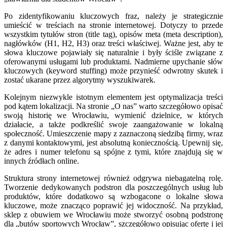
Po zidentyfikowaniu kluczowych fraz, należy je strategicznie
umieścić w treściach na stronie internetowej. Dotyczy to przede
wszystkim tytułów stron (title tag), opisów meta (meta description),
nagłówków (H1, H2, H3) oraz treści właściwej. Ważne jest, aby te
słowa kluczowe pojawiały się naturalnie i były ściśle związane z
oferowanymi usługami lub produktami. Nadmierne upychanie słów
kluczowych (keyword stuffing) może przynieść odwrotny skutek i
zostać ukarane przez algorytmy wyszukiwarek.
Kolejnym niezwykle istotnym elementem jest optymalizacja treści
pod kątem lokalizacji. Na stronie „O nas” warto szczegółowo opisać
swoją historię we Wrocławiu, wymienić dzielnice, w których
działacie, a także podkreślić swoje zaangażowanie w lokalną
społeczność. Umieszczenie mapy z zaznaczoną siedzibą firmy, wraz
z danymi kontaktowymi, jest absolutną koniecznością. Upewnij się,
że adres i numer telefonu są spójne z tymi, które znajdują się w
innych źródłach online.
Struktura strony internetowej również odgrywa niebagatelną rolę.
Tworzenie dedykowanych podstron dla poszczególnych usług lub
produktów, które dodatkowo są wzbogacone o lokalne słowa
kluczowe, może znacząco poprawić jej widoczność. Na przykład,
sklep z obuwiem we Wrocławiu może stworzyć osobną podstronę
dla „butów sportowych Wrocław”, szczegółowo opisując ofertę i jej