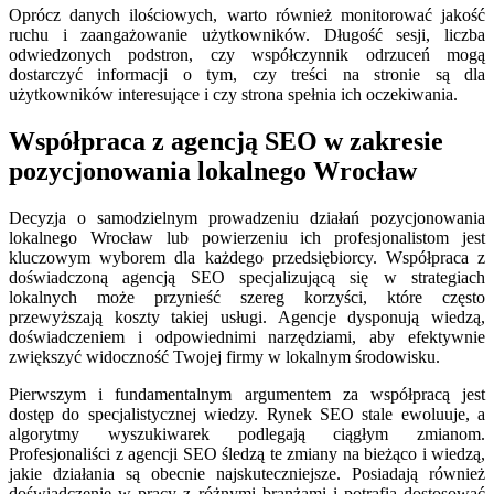
Oprócz danych ilościowych, warto również monitorować jakość
ruchu i zaangażowanie użytkowników. Długość sesji, liczba
odwiedzonych podstron, czy współczynnik odrzuceń mogą
dostarczyć informacji o tym, czy treści na stronie są dla
użytkowników interesujące i czy strona spełnia ich oczekiwania.
Współpraca z agencją SEO w zakresie
pozycjonowania lokalnego Wrocław
Decyzja o samodzielnym prowadzeniu działań pozycjonowania
lokalnego Wrocław lub powierzeniu ich profesjonalistom jest
kluczowym wyborem dla każdego przedsiębiorcy. Współpraca z
doświadczoną agencją SEO specjalizującą się w strategiach
lokalnych może przynieść szereg korzyści, które często
przewyższają koszty takiej usługi. Agencje dysponują wiedzą,
doświadczeniem i odpowiednimi narzędziami, aby efektywnie
zwiększyć widoczność Twojej firmy w lokalnym środowisku.
Pierwszym i fundamentalnym argumentem za współpracą jest
dostęp do specjalistycznej wiedzy. Rynek SEO stale ewoluuje, a
algorytmy wyszukiwarek podlegają ciągłym zmianom.
Profesjonaliści z agencji SEO śledzą te zmiany na bieżąco i wiedzą,
jakie działania są obecnie najskuteczniejsze. Posiadają również
doświadczenie w pracy z różnymi branżami i potrafią dostosować