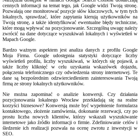
cennych informacji na temat tego, jak Google widzi Twoją stronę.
Pozwalają one monitorować pozycje słów kluczowych, w tym tych
lokalnych, sprawdzać, które zapytania kierują użytkowników na
Twoją stronę, a także identyfikować ewentualne błędy techniczne,
które mogą wpływać na pozycjonowanie. Szczególną uwagę należy
zwrócić na dane dotyczące wyszukiwań lokalnych i wyświetleń w
Mapach Google.
Bardzo ważnym aspektem jest analiza danych z profilu Google
Moja Firma. Google udostępnia statystyki dotyczące liczby
wyświetleń profilu, liczby wyszukiwań, w których się pojawił, a
także liczby kliknięć w celu uzyskania wskazówek dojazdu,
połączenia telefonicznego czy odwiedzenia strony internetowej. Te
dane są bezpośrednim odzwierciedleniem zainteresowania Twoją
firmą ze strony lokalnych użytkowników.
Nie można zapominać o analizie konwersji. Czy działania
pozycjonowania lokalnego Wrocław przekładają się na realne
korzyści biznesowe? Konwersją może być wypełnienie formularza
kontaktowego, złożenie zamówienia, dokonanie rezerwacji, czy po
prostu liczba nowych klientów, którzy wskazali wyszukiwanie
internetowe jako źródło informacji o firmie. Zdefiniowanie celów i
śledzenie ich realizacji pozwala na ocenę zwrotu z inwestycji w
SEO.