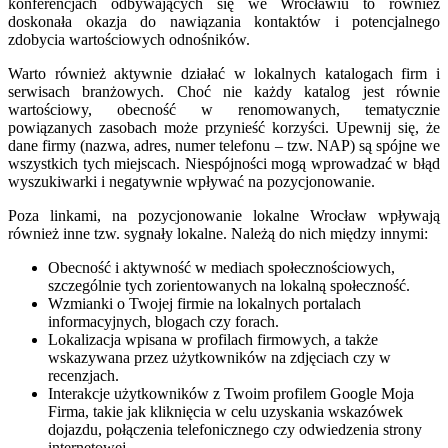
konferencjach odbywających się we Wrocławiu to również
doskonała okazja do nawiązania kontaktów i potencjalnego
zdobycia wartościowych odnośników.
Warto również aktywnie działać w lokalnych katalogach firm i
serwisach branżowych. Choć nie każdy katalog jest równie
wartościowy, obecność w renomowanych, tematycznie
powiązanych zasobach może przynieść korzyści. Upewnij się, że
dane firmy (nazwa, adres, numer telefonu – tzw. NAP) są spójne we
wszystkich tych miejscach. Niespójności mogą wprowadzać w błąd
wyszukiwarki i negatywnie wpływać na pozycjonowanie.
Poza linkami, na pozycjonowanie lokalne Wrocław wpływają
również inne tzw. sygnały lokalne. Należą do nich między innymi:
Obecność i aktywność w mediach społecznościowych,
szczególnie tych zorientowanych na lokalną społeczność.
Wzmianki o Twojej firmie na lokalnych portalach
informacyjnych, blogach czy forach.
Lokalizacja wpisana w profilach firmowych, a także
wskazywana przez użytkowników na zdjęciach czy w
recenzjach.
Interakcje użytkowników z Twoim profilem Google Moja
Firma, takie jak kliknięcia w celu uzyskania wskazówek
dojazdu, połączenia telefonicznego czy odwiedzenia strony
internetowej.