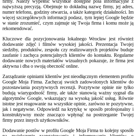
firmy. Należy wypełnić wszystkie dostępne pola informacyjne z
najwyższą precyzją. Obejmuje to dokładną nazwę firmy, jej adres,
numer telefonu, godziny otwarcia, a także kategorię działalności. Im
więcej szczegółowych informacji podasz, tym lepiej Google będzie
w stanie zrozumieć, czym zajmuje się Twoja firma i komu może ją
rekomendować.
Kluczowe dla pozycjonowania lokalnego Wrocław jest również
dodawanie zdjęć i filmów wysokiej jakości. Prezentacja Twojej
siedziby, produktów, zespołu czy realizowanych projektów buduje
zaufanie i zachęca potencjalnych klientów do kontaktu. Regularne
dodawanie nowych materiałów wizualnych pokazuje, że firma jest
aktywna i dba o swoją obecność online.
Zarządzanie opiniami klientów jest nieodłącznym elementem profilu
Google Moja Firma. Zachęcaj swoich zadowolonych klientów do
pozostawiania pozytywnych recenzji. Pozytywne opinie nie tylko
budują wiarygodność firmy, ale także stanowią ważny sygnał dla
algorytmów Google, wskazujący na wysoką jakość usług. Równie
istotne jest reagowanie na wszystkie opinie, zarówno te pozytywne,
jak i negatywne. Odpowiedź na krytykę w sposób profesjonalny i
konstruktywny może znacząco wpłynąć na postrzeganie Twojej
firmy przez innych użytkowników.
Dodawanie postów w profilu Google Moja Firma to kolejny sposób
na zwiększenie zaangażowania i informowanie klientów o