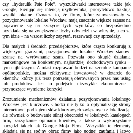
czy „hydraulik Psie Pole”, wyszukiwarki internetowe takie jak
Google, kierując się intencją użytkownika, priorytetowo traktują
wyniki lokalne. Oznacza to, że firmy, które zainwestowały w
pozycjonowanie lokalne Wrocław, mają znacznie większe szanse na
pojawienie się na szczycie tych wyników, co bezpośrednio
przekłada się na zwiększenie liczby odwiedzin w witrynie, a co za
tym idzie – na wzrost liczby zapytań, rezerwacji czy sprzedaży.
Dla małych i średnich przedsiębiorstw, które często konkurują z
większymi graczami, pozycjonowanie lokalne Wrocław stanowi
szansę na wyrównanie szans. Pozwala ono skupić działania
marketingowe na konkretnym, najbardziej dochodowym rynku –
tym najbliższym. Zamiast rozpraszać budżet na szerokie kampanie
ogólnopolskie, można efektywnie inwestować w dotarcie do
klientów, którzy już teraz potrzebują oferowanych przez nas usług
lub produktów. Jest to podejście niezwykle ekonomiczne i
przynoszące wymierne korzyści.
Zrozumienie mechanizmów działania pozycjonowania lokalnego
Wrocław jest kluczowe. Chodzi nie tylko o optymalizację strony
internetowej pod kątem słów kluczowych związanych z lokalizacją,
ale również o budowanie silnej obecności w lokalnych katalogach
firm, zarządzanie opiniami klientów, a także o wykorzystanie
narzędzi takich jak Google Moja Firma. Wszystkie te elementy
składają się na spójny obraz firmy jako godnej zaufania i łatwo