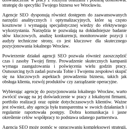
strategię do specyfiki Twojego biznesu we Wrocławiu.
Agencje SEO dysponują również dostępem do zaawansowanych
narzędzi analitycznych i optymalizacyjnych, które są często
kosztowne i wymagają specjalistycznej wiedzy do efektywnego
wykorzystania. Narzędzia te pozwalają na dokładniejsze badanie
słów kluczowych, analizę konkurencji, monitorowanie pozycji i
audyty techniczne strony, co jest kluczowe dla skutecznego
pozycjonowania lokalnego Wrocław.
Powierzenie działań agencji SEO pozwala również zaoszczędzić
czas i zasoby Twojej firmy. Prowadzenie skutecznych kampanii
wymaga zaangażowania i poświęcenia wielu godzin pracy.
Outsourcing tych zadań pozwala Tobie i Twojemu zespołowi skupić
się na kluczowych aspektach prowadzenia biznesu, takich jak
obsługa klienta, rozwój produktów czy zarządzanie operacyjne.
Wybierając agencję do pozycjonowania lokalnego Wrocław, warto
zwrócić uwagę na jej doświadczenie w pracy z lokalnymi firmami,
portfolio realizacji oraz opinie dotychczasowych klientów. Ważne
jest również, aby agencja była transparentna w swoich działaniach i
regularnie raportowała postępy. Dobra komunikacja i jasne
określenie celów współpracy to podstawa udanego partnerstwa.
Agencja SEO może pomóc w opracowaniu kompleksowej strategii,