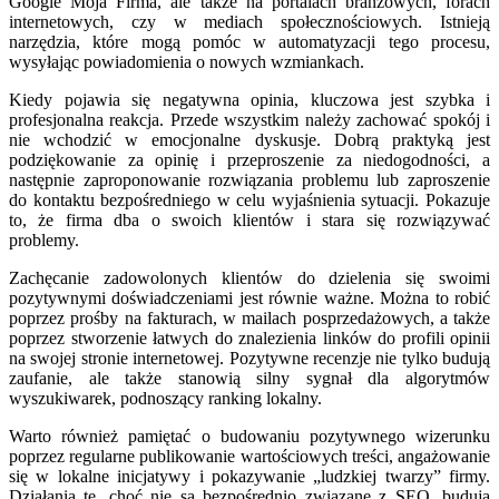
Google Moja Firma, ale także na portalach branżowych, forach
internetowych, czy w mediach społecznościowych. Istnieją
narzędzia, które mogą pomóc w automatyzacji tego procesu,
wysyłając powiadomienia o nowych wzmiankach.
Kiedy pojawia się negatywna opinia, kluczowa jest szybka i
profesjonalna reakcja. Przede wszystkim należy zachować spokój i
nie wchodzić w emocjonalne dyskusje. Dobrą praktyką jest
podziękowanie za opinię i przeproszenie za niedogodności, a
następnie zaproponowanie rozwiązania problemu lub zaproszenie
do kontaktu bezpośredniego w celu wyjaśnienia sytuacji. Pokazuje
to, że firma dba o swoich klientów i stara się rozwiązywać
problemy.
Zachęcanie zadowolonych klientów do dzielenia się swoimi
pozytywnymi doświadczeniami jest równie ważne. Można to robić
poprzez prośby na fakturach, w mailach posprzedażowych, a także
poprzez stworzenie łatwych do znalezienia linków do profili opinii
na swojej stronie internetowej. Pozytywne recenzje nie tylko budują
zaufanie, ale także stanowią silny sygnał dla algorytmów
wyszukiwarek, podnoszący ranking lokalny.
Warto również pamiętać o budowaniu pozytywnego wizerunku
poprzez regularne publikowanie wartościowych treści, angażowanie
się w lokalne inicjatywy i pokazywanie „ludzkiej twarzy” firmy.
Działania te, choć nie są bezpośrednio związane z SEO, budują