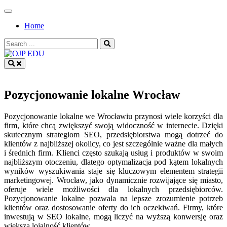
Skip
to
Home
content
Search
for:
OJP EDU
Pozycjonowanie lokalne Wrocław
Pozycjonowanie lokalne we Wrocławiu przynosi wiele korzyści dla
firm, które chcą zwiększyć swoją widoczność w internecie. Dzięki
skutecznym strategiom SEO, przedsiębiorstwa mogą dotrzeć do
klientów z najbliższej okolicy, co jest szczególnie ważne dla małych
i średnich firm. Klienci często szukają usług i produktów w swoim
najbliższym otoczeniu, dlatego optymalizacja pod kątem lokalnych
wyników wyszukiwania staje się kluczowym elementem strategii
marketingowej. Wrocław, jako dynamicznie rozwijające się miasto,
oferuje wiele możliwości dla lokalnych przedsiębiorców.
Pozycjonowanie lokalne pozwala na lepsze zrozumienie potrzeb
klientów oraz dostosowanie oferty do ich oczekiwań. Firmy, które
inwestują w SEO lokalne, mogą liczyć na wyższą konwersję oraz
większą lojalność klientów.