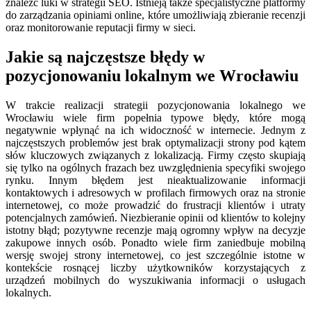
znaleźć luki w strategii SEO. Istnieją także specjalistyczne platformy
do zarządzania opiniami online, które umożliwiają zbieranie recenzji
oraz monitorowanie reputacji firmy w sieci.
Jakie są najczęstsze błędy w
pozycjonowaniu lokalnym we Wrocławiu
W trakcie realizacji strategii pozycjonowania lokalnego we
Wrocławiu wiele firm popełnia typowe błędy, które mogą
negatywnie wpłynąć na ich widoczność w internecie. Jednym z
najczęstszych problemów jest brak optymalizacji strony pod kątem
słów kluczowych związanych z lokalizacją. Firmy często skupiają
się tylko na ogólnych frazach bez uwzględnienia specyfiki swojego
rynku. Innym błędem jest nieaktualizowanie informacji
kontaktowych i adresowych w profilach firmowych oraz na stronie
internetowej, co może prowadzić do frustracji klientów i utraty
potencjalnych zamówień. Niezbieranie opinii od klientów to kolejny
istotny błąd; pozytywne recenzje mają ogromny wpływ na decyzje
zakupowe innych osób. Ponadto wiele firm zaniedbuje mobilną
wersję swojej strony internetowej, co jest szczególnie istotne w
kontekście rosnącej liczby użytkowników korzystających z
urządzeń mobilnych do wyszukiwania informacji o usługach
lokalnych.