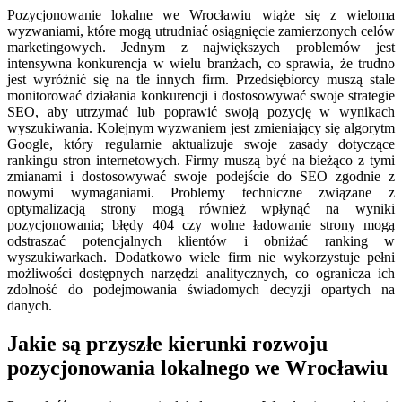
Pozycjonowanie lokalne we Wrocławiu wiąże się z wieloma
wyzwaniami, które mogą utrudniać osiągnięcie zamierzonych celów
marketingowych. Jednym z największych problemów jest
intensywna konkurencja w wielu branżach, co sprawia, że trudno
jest wyróżnić się na tle innych firm. Przedsiębiorcy muszą stale
monitorować działania konkurencji i dostosowywać swoje strategie
SEO, aby utrzymać lub poprawić swoją pozycję w wynikach
wyszukiwania. Kolejnym wyzwaniem jest zmieniający się algorytm
Google, który regularnie aktualizuje swoje zasady dotyczące
rankingu stron internetowych. Firmy muszą być na bieżąco z tymi
zmianami i dostosowywać swoje podejście do SEO zgodnie z
nowymi wymaganiami. Problemy techniczne związane z
optymalizacją strony mogą również wpłynąć na wyniki
pozycjonowania; błędy 404 czy wolne ładowanie strony mogą
odstraszać potencjalnych klientów i obniżać ranking w
wyszukiwarkach. Dodatkowo wiele firm nie wykorzystuje pełni
możliwości dostępnych narzędzi analitycznych, co ogranicza ich
zdolność do podejmowania świadomych decyzji opartych na
danych.
Jakie są przyszłe kierunki rozwoju
pozycjonowania lokalnego we Wrocławiu