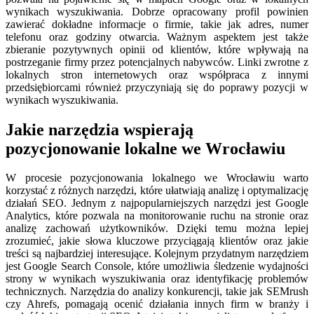
wynikach wyszukiwania. Dobrze opracowany profil powinien
zawierać dokładne informacje o firmie, takie jak adres, numer
telefonu oraz godziny otwarcia. Ważnym aspektem jest także
zbieranie pozytywnych opinii od klientów, które wpływają na
postrzeganie firmy przez potencjalnych nabywców. Linki zwrotne z
lokalnych stron internetowych oraz współpraca z innymi
przedsiębiorcami również przyczyniają się do poprawy pozycji w
wynikach wyszukiwania.
Jakie narzędzia wspierają
pozycjonowanie lokalne we Wrocławiu
W procesie pozycjonowania lokalnego we Wrocławiu warto
korzystać z różnych narzędzi, które ułatwiają analizę i optymalizację
działań SEO. Jednym z najpopularniejszych narzędzi jest Google
Analytics, które pozwala na monitorowanie ruchu na stronie oraz
analizę zachowań użytkowników. Dzięki temu można lepiej
zrozumieć, jakie słowa kluczowe przyciągają klientów oraz jakie
treści są najbardziej interesujące. Kolejnym przydatnym narzędziem
jest Google Search Console, które umożliwia śledzenie wydajności
strony w wynikach wyszukiwania oraz identyfikację problemów
technicznych. Narzędzia do analizy konkurencji, takie jak SEMrush
czy Ahrefs, pomagają ocenić działania innych firm w branży i