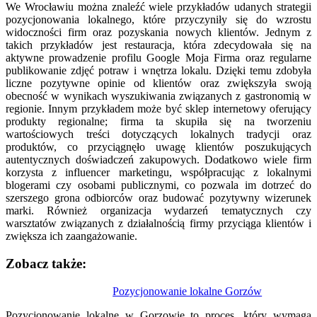
We Wrocławiu można znaleźć wiele przykładów udanych strategii
pozycjonowania lokalnego, które przyczyniły się do wzrostu
widoczności firm oraz pozyskania nowych klientów. Jednym z
takich przykładów jest restauracja, która zdecydowała się na
aktywne prowadzenie profilu Google Moja Firma oraz regularne
publikowanie zdjęć potraw i wnętrza lokalu. Dzięki temu zdobyła
liczne pozytywne opinie od klientów oraz zwiększyła swoją
obecność w wynikach wyszukiwania związanych z gastronomią w
regionie. Innym przykładem może być sklep internetowy oferujący
produkty regionalne; firma ta skupiła się na tworzeniu
wartościowych treści dotyczących lokalnych tradycji oraz
produktów, co przyciągnęło uwagę klientów poszukujących
autentycznych doświadczeń zakupowych. Dodatkowo wiele firm
korzysta z influencer marketingu, współpracując z lokalnymi
blogerami czy osobami publicznymi, co pozwala im dotrzeć do
szerszego grona odbiorców oraz budować pozytywny wizerunek
marki. Również organizacja wydarzeń tematycznych czy
warsztatów związanych z działalnością firmy przyciąga klientów i
zwiększa ich zaangażowanie.
Zobacz także:
Nawigacja
Pozycjonowanie lokalne Gorzów
wpisu
Pozycjonowanie lokalne w Gorzowie to proces, który wymaga