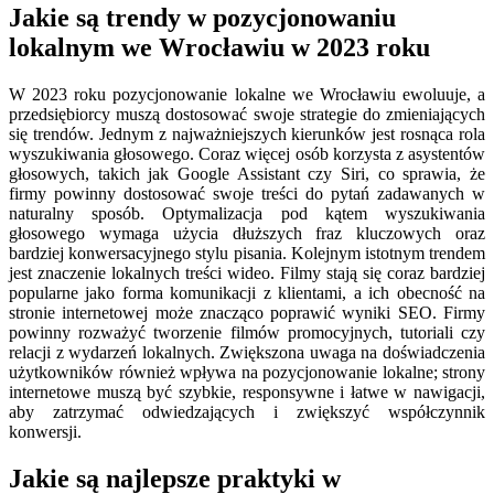
Jakie są trendy w pozycjonowaniu
lokalnym we Wrocławiu w 2023 roku
W 2023 roku pozycjonowanie lokalne we Wrocławiu ewoluuje, a
przedsiębiorcy muszą dostosować swoje strategie do zmieniających
się trendów. Jednym z najważniejszych kierunków jest rosnąca rola
wyszukiwania głosowego. Coraz więcej osób korzysta z asystentów
głosowych, takich jak Google Assistant czy Siri, co sprawia, że
firmy powinny dostosować swoje treści do pytań zadawanych w
naturalny sposób. Optymalizacja pod kątem wyszukiwania
głosowego wymaga użycia dłuższych fraz kluczowych oraz
bardziej konwersacyjnego stylu pisania. Kolejnym istotnym trendem
jest znaczenie lokalnych treści wideo. Filmy stają się coraz bardziej
popularne jako forma komunikacji z klientami, a ich obecność na
stronie internetowej może znacząco poprawić wyniki SEO. Firmy
powinny rozważyć tworzenie filmów promocyjnych, tutoriali czy
relacji z wydarzeń lokalnych. Zwiększona uwaga na doświadczenia
użytkowników również wpływa na pozycjonowanie lokalne; strony
internetowe muszą być szybkie, responsywne i łatwe w nawigacji,
aby zatrzymać odwiedzających i zwiększyć współczynnik
konwersji.
Jakie są najlepsze praktyki w