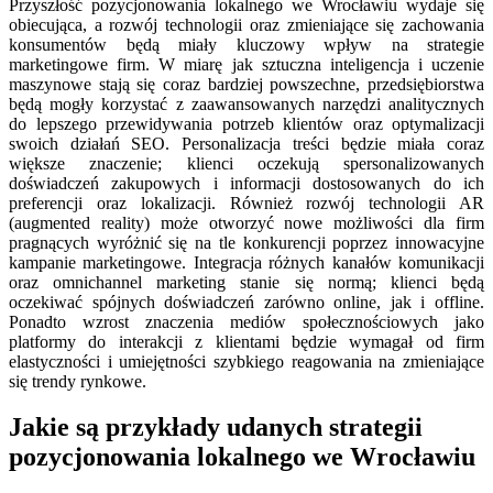
Przyszłość pozycjonowania lokalnego we Wrocławiu wydaje się
obiecująca, a rozwój technologii oraz zmieniające się zachowania
konsumentów będą miały kluczowy wpływ na strategie
marketingowe firm. W miarę jak sztuczna inteligencja i uczenie
maszynowe stają się coraz bardziej powszechne, przedsiębiorstwa
będą mogły korzystać z zaawansowanych narzędzi analitycznych
do lepszego przewidywania potrzeb klientów oraz optymalizacji
swoich działań SEO. Personalizacja treści będzie miała coraz
większe znaczenie; klienci oczekują spersonalizowanych
doświadczeń zakupowych i informacji dostosowanych do ich
preferencji oraz lokalizacji. Również rozwój technologii AR
(augmented reality) może otworzyć nowe możliwości dla firm
pragnących wyróżnić się na tle konkurencji poprzez innowacyjne
kampanie marketingowe. Integracja różnych kanałów komunikacji
oraz omnichannel marketing stanie się normą; klienci będą
oczekiwać spójnych doświadczeń zarówno online, jak i offline.
Ponadto wzrost znaczenia mediów społecznościowych jako
platformy do interakcji z klientami będzie wymagał od firm
elastyczności i umiejętności szybkiego reagowania na zmieniające
się trendy rynkowe.
Jakie są przykłady udanych strategii
pozycjonowania lokalnego we Wrocławiu