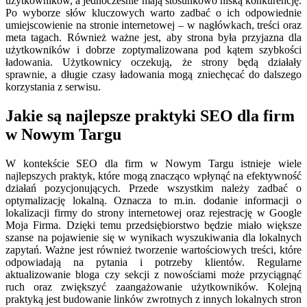
użytkowników, a jednocześnie mają stosunkowo niską konkurencję.
Po wyborze słów kluczowych warto zadbać o ich odpowiednie
umiejscowienie na stronie internetowej – w nagłówkach, treści oraz
meta tagach. Również ważne jest, aby strona była przyjazna dla
użytkowników i dobrze zoptymalizowana pod kątem szybkości
ładowania. Użytkownicy oczekują, że strony będą działały
sprawnie, a długie czasy ładowania mogą zniechęcać do dalszego
korzystania z serwisu.
Jakie są najlepsze praktyki SEO dla firm
w Nowym Targu
W kontekście SEO dla firm w Nowym Targu istnieje wiele
najlepszych praktyk, które mogą znacząco wpłynąć na efektywność
działań pozycjonujących. Przede wszystkim należy zadbać o
optymalizację lokalną. Oznacza to m.in. dodanie informacji o
lokalizacji firmy do strony internetowej oraz rejestrację w Google
Moja Firma. Dzięki temu przedsiębiorstwo będzie miało większe
szanse na pojawienie się w wynikach wyszukiwania dla lokalnych
zapytań. Ważne jest również tworzenie wartościowych treści, które
odpowiadają na pytania i potrzeby klientów. Regularne
aktualizowanie bloga czy sekcji z nowościami może przyciągnąć
ruch oraz zwiększyć zaangażowanie użytkowników. Kolejną
praktyką jest budowanie linków zwrotnych z innych lokalnych stron