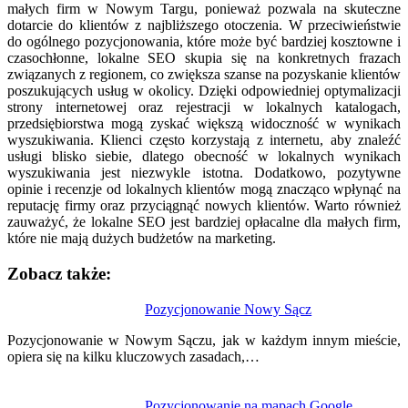
małych firm w Nowym Targu, ponieważ pozwala na skuteczne
dotarcie do klientów z najbliższego otoczenia. W przeciwieństwie
do ogólnego pozycjonowania, które może być bardziej kosztowne i
czasochłonne, lokalne SEO skupia się na konkretnych frazach
związanych z regionem, co zwiększa szanse na pozyskanie klientów
poszukujących usług w okolicy. Dzięki odpowiedniej optymalizacji
strony internetowej oraz rejestracji w lokalnych katalogach,
przedsiębiorstwa mogą zyskać większą widoczność w wynikach
wyszukiwania. Klienci często korzystają z internetu, aby znaleźć
usługi blisko siebie, dlatego obecność w lokalnych wynikach
wyszukiwania jest niezwykle istotna. Dodatkowo, pozytywne
opinie i recenzje od lokalnych klientów mogą znacząco wpłynąć na
reputację firmy oraz przyciągnąć nowych klientów. Warto również
zauważyć, że lokalne SEO jest bardziej opłacalne dla małych firm,
które nie mają dużych budżetów na marketing.
Zobacz także:
Nawigacja
Pozycjonowanie Nowy Sącz
wpisu
Pozycjonowanie w Nowym Sączu, jak w każdym innym mieście,
opiera się na kilku kluczowych zasadach,…
Pozycjonowanie na mapach Google