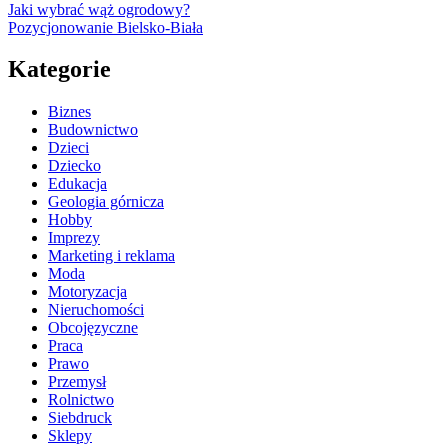
Jaki wybrać wąż ogrodowy?
Pozycjonowanie Bielsko-Biała
Kategorie
Biznes
Budownictwo
Dzieci
Dziecko
Edukacja
Geologia górnicza
Hobby
Imprezy
Marketing i reklama
Moda
Motoryzacja
Nieruchomości
Obcojęzyczne
Praca
Prawo
Przemysł
Rolnictwo
Siebdruck
Sklepy