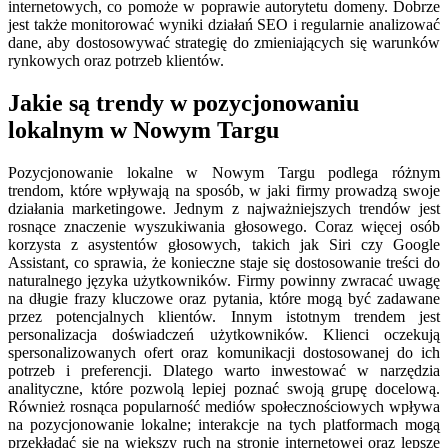
internetowych, co pomoże w poprawie autorytetu domeny. Dobrze
jest także monitorować wyniki działań SEO i regularnie analizować
dane, aby dostosowywać strategię do zmieniających się warunków
rynkowych oraz potrzeb klientów.
Jakie są trendy w pozycjonowaniu
lokalnym w Nowym Targu
Pozycjonowanie lokalne w Nowym Targu podlega różnym
trendom, które wpływają na sposób, w jaki firmy prowadzą swoje
działania marketingowe. Jednym z najważniejszych trendów jest
rosnące znaczenie wyszukiwania głosowego. Coraz więcej osób
korzysta z asystentów głosowych, takich jak Siri czy Google
Assistant, co sprawia, że konieczne staje się dostosowanie treści do
naturalnego języka użytkowników. Firmy powinny zwracać uwagę
na długie frazy kluczowe oraz pytania, które mogą być zadawane
przez potencjalnych klientów. Innym istotnym trendem jest
personalizacja doświadczeń użytkowników. Klienci oczekują
spersonalizowanych ofert oraz komunikacji dostosowanej do ich
potrzeb i preferencji. Dlatego warto inwestować w narzędzia
analityczne, które pozwolą lepiej poznać swoją grupę docelową.
Również rosnąca popularność mediów społecznościowych wpływa
na pozycjonowanie lokalne; interakcje na tych platformach mogą
przekładać się na większy ruch na stronie internetowej oraz lepsze