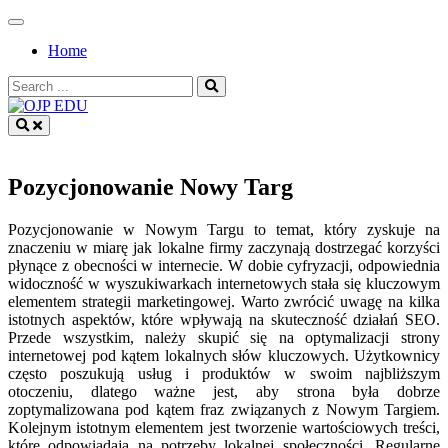
Skip
to
Home
content
Search
for:
OJP EDU
Pozycjonowanie Nowy Targ
Pozycjonowanie w Nowym Targu to temat, który zyskuje na
znaczeniu w miarę jak lokalne firmy zaczynają dostrzegać korzyści
płynące z obecności w internecie. W dobie cyfryzacji, odpowiednia
widoczność w wyszukiwarkach internetowych stała się kluczowym
elementem strategii marketingowej. Warto zwrócić uwagę na kilka
istotnych aspektów, które wpływają na skuteczność działań SEO.
Przede wszystkim, należy skupić się na optymalizacji strony
internetowej pod kątem lokalnych słów kluczowych. Użytkownicy
często poszukują usług i produktów w swoim najbliższym
otoczeniu, dlatego ważne jest, aby strona była dobrze
zoptymalizowana pod kątem fraz związanych z Nowym Targiem.
Kolejnym istotnym elementem jest tworzenie wartościowych treści,
które odpowiadają na potrzeby lokalnej społeczności. Regularne