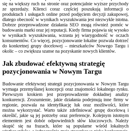
się na większy ruch na stronie oraz potencjalnie wyższe przychody
ze sprzedaży. Klienci coraz częściej poszukują informacji o
produktach i usługach online przed podjęciem decyzji zakupowej,
dlatego obecność w wynikach wyszukiwania jest niezwykle istotna.
Dobrze przeprowadzone działania SEO mogą również pomóc w
budowaniu marki oraz jej reputacji. Kiedy firma pojawia się wysoko
w wynikach wyszukiwania, wzrasta jej wiarygodność w oczach
konsumentów. Co więcej, pozycjonowanie lokalne pozwala dotrzeć
do konkretnej grupy docelowej – mieszkańców Nowego Targu i
okolic – co zwiększa szanse na pozyskanie nowych klientów.
Jak zbudować efektywną strategię
pozycjonowania w Nowym Targu
Budowanie efektywnej strategii pozycjonowania w Nowym Targu
wymaga przemyślanej koncepcji oraz znajomości lokalnego rynku.
Pierwszym krokiem jest przeprowadzenie dokładnej analizy
konkurencji. Zrozumienie, jakie działania podejmują inne firmy w
regionie, pozwala na identyfikację luk oraz możliwości, które
można wykorzystać. Warto także zdefiniować grupę docelową i
określić, jakie są jej potrzeby oraz preferencje. Kolejnym istotnym
elementem jest dobór odpowiednich słów kluczowych. Należy
skupić się na frazach, które są popularne wśród lokalnych