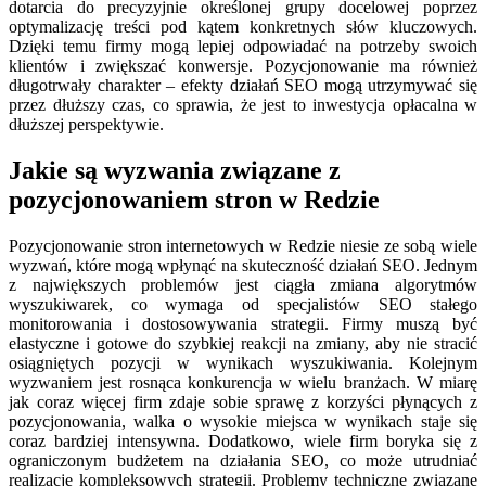
dotarcia do precyzyjnie określonej grupy docelowej poprzez
optymalizację treści pod kątem konkretnych słów kluczowych.
Dzięki temu firmy mogą lepiej odpowiadać na potrzeby swoich
klientów i zwiększać konwersje. Pozycjonowanie ma również
długotrwały charakter – efekty działań SEO mogą utrzymywać się
przez dłuższy czas, co sprawia, że jest to inwestycja opłacalna w
dłuższej perspektywie.
Jakie są wyzwania związane z
pozycjonowaniem stron w Redzie
Pozycjonowanie stron internetowych w Redzie niesie ze sobą wiele
wyzwań, które mogą wpłynąć na skuteczność działań SEO. Jednym
z największych problemów jest ciągła zmiana algorytmów
wyszukiwarek, co wymaga od specjalistów SEO stałego
monitorowania i dostosowywania strategii. Firmy muszą być
elastyczne i gotowe do szybkiej reakcji na zmiany, aby nie stracić
osiągniętych pozycji w wynikach wyszukiwania. Kolejnym
wyzwaniem jest rosnąca konkurencja w wielu branżach. W miarę
jak coraz więcej firm zdaje sobie sprawę z korzyści płynących z
pozycjonowania, walka o wysokie miejsca w wynikach staje się
coraz bardziej intensywna. Dodatkowo, wiele firm boryka się z
ograniczonym budżetem na działania SEO, co może utrudniać
realizację kompleksowych strategii. Problemy techniczne związane