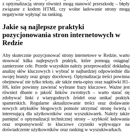
z optymalizacją strony również mogą stanowić przeszkodę – błędy
związane z kodem HTML czy wolne ładowanie strony mogą
negatywnie wpłynąć na ranking.
Jakie są najlepsze praktyki
pozycjonowania stron internetowych w
Redzie
Aby skutecznie pozycjonować strony internetowe w Redzie, warto
stosować kilka najlepszych praktyk, które pomogą osiągnąć
zamierzone cele. Przede wszystkim należy przeprowadzić dokładną
analizę słów kluczowych i wybrać te najbardziej odpowiednie dla
swojej branży oraz grupy docelowej. Optymalizacja treści powinna
obejmować nie tylko teksty, ale także meta-opisy oraz nagłówki H1-
H6, które powinny zawierać wybrane frazy kluczowe. Ważne jest
również dbanie o jakość linków zwrotnych – warto starać się
zdobywać linki z wiarygodnych źródeł oraz unikać praktyk
spamerskich. Regularne aktualizowanie treści oraz dodawanie
nowych artykułów blogowych pomoże utrzymać stronę świeżą i
interesującą dla użytkowników oraz wyszukiwarek. Należy także
pamiętać o optymalizacji technicznej strony – szybkość ładowania
oraz responsywność to kluczowe czynniki wpływające na
doświadczenie użytkowników oraz ranking w wyszukiwarkach.