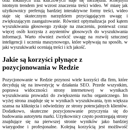
oraz lokalnych fraz kluczowych staje się niezbędna. Kolejnym
istotnym trendem jest wzrost znaczenia treści wideo. W miarę jak
użytkownicy preferują bardziej interaktywne formy treści, wideo
staje się skutecznym narzędziem przyciągającym uwagę i
zwiększającym zaangażowanie. Również optymalizacja pod kątem
wyszukiwania głosowego zyskuje na znaczeniu, ponieważ coraz
więcej osób korzysta z asystentów głosowych do wyszukiwania
informacji. Warto również zwrócić uwagę na rozwój sztucznej
inteligencji i uczenia maszynowego, które wpływają na sposób, w
jaki wyszukiwarki oceniają treści i ich jakość.
Jakie są korzyści płynące z
pozycjonowania w Redzie
Pozycjonowanie w Redzie przynosi wiele korzyści dla firm, które
decydują się na inwestycję w działania SEO. Przede wszystkim,
poprawa widoczności strony internetowej w wynikach
wyszukiwania prowadzi do zwiększenia ruchu organicznego. Im
wyżej strona znajduje się w wynikach wyszukiwania, tym większa
szansa na kliknięcia i odwiedziny ze strony potencjalnych klientów.
Dodatkowo, skuteczne pozycjonowanie przyczynia się do
budowania autorytetu marki. Użytkownicy często postrzegają strony
znajdujące się na pierwszej stronie wyników jako bardziej
wiarygodne i profesjonalne. Kolejną korzyścią jest możliwość