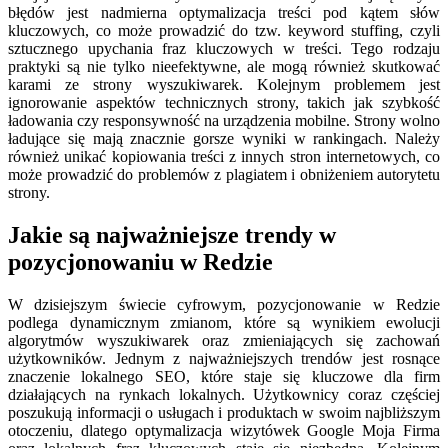
błędów jest nadmierna optymalizacja treści pod kątem słów
kluczowych, co może prowadzić do tzw. keyword stuffing, czyli
sztucznego upychania fraz kluczowych w treści. Tego rodzaju
praktyki są nie tylko nieefektywne, ale mogą również skutkować
karami ze strony wyszukiwarek. Kolejnym problemem jest
ignorowanie aspektów technicznych strony, takich jak szybkość
ładowania czy responsywność na urządzenia mobilne. Strony wolno
ładujące się mają znacznie gorsze wyniki w rankingach. Należy
również unikać kopiowania treści z innych stron internetowych, co
może prowadzić do problemów z plagiatem i obniżeniem autorytetu
strony.
Jakie są najważniejsze trendy w
pozycjonowaniu w Redzie
W dzisiejszym świecie cyfrowym, pozycjonowanie w Redzie
podlega dynamicznym zmianom, które są wynikiem ewolucji
algorytmów wyszukiwarek oraz zmieniających się zachowań
użytkowników. Jednym z najważniejszych trendów jest rosnące
znaczenie lokalnego SEO, które staje się kluczowe dla firm
działających na rynkach lokalnych. Użytkownicy coraz częściej
poszukują informacji o usługach i produktach w swoim najbliższym
otoczeniu, dlatego optymalizacja wizytówek Google Moja Firma