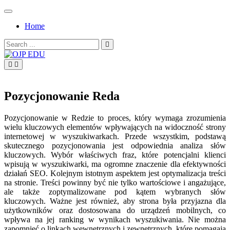
Skip
to
Home
content
Search
for:
OJP EDU
Pozycjonowanie Reda
Pozycjonowanie w Redzie to proces, który wymaga zrozumienia
wielu kluczowych elementów wpływających na widoczność strony
internetowej w wyszukiwarkach. Przede wszystkim, podstawą
skutecznego pozycjonowania jest odpowiednia analiza słów
kluczowych. Wybór właściwych fraz, które potencjalni klienci
wpisują w wyszukiwarki, ma ogromne znaczenie dla efektywności
działań SEO. Kolejnym istotnym aspektem jest optymalizacja treści
na stronie. Treści powinny być nie tylko wartościowe i angażujące,
ale także zoptymalizowane pod kątem wybranych słów
kluczowych. Ważne jest również, aby strona była przyjazna dla
użytkowników oraz dostosowana do urządzeń mobilnych, co
wpływa na jej ranking w wynikach wyszukiwania. Nie można
zapomnieć o linkach wewnętrznych i zewnętrznych, które pomagają