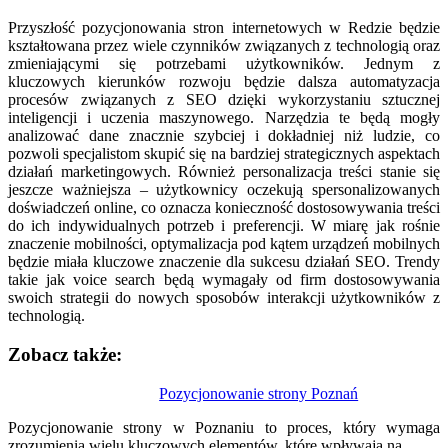
Przyszłość pozycjonowania stron internetowych w Redzie będzie
kształtowana przez wiele czynników związanych z technologią oraz
zmieniającymi się potrzebami użytkowników. Jednym z
kluczowych kierunków rozwoju będzie dalsza automatyzacja
procesów związanych z SEO dzięki wykorzystaniu sztucznej
inteligencji i uczenia maszynowego. Narzędzia te będą mogły
analizować dane znacznie szybciej i dokładniej niż ludzie, co
pozwoli specjalistom skupić się na bardziej strategicznych aspektach
działań marketingowych. Również personalizacja treści stanie się
jeszcze ważniejsza – użytkownicy oczekują spersonalizowanych
doświadczeń online, co oznacza konieczność dostosowywania treści
do ich indywidualnych potrzeb i preferencji. W miarę jak rośnie
znaczenie mobilności, optymalizacja pod kątem urządzeń mobilnych
będzie miała kluczowe znaczenie dla sukcesu działań SEO. Trendy
takie jak voice search będą wymagały od firm dostosowywania
swoich strategii do nowych sposobów interakcji użytkowników z
technologią.
Zobacz także:
Nawigacja
Pozycjonowanie strony Poznań
wpisu
Pozycjonowanie strony w Poznaniu to proces, który wymaga
zrozumienia wielu kluczowych elementów, które wpływają na…