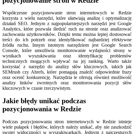
pozycjonowanie stron w Redzie
Współczesne pozycjonowanie stron internetowych w Redzie
korzysta z wielu narzędzi, które ułatwiają analizę i optymalizację
działań SEO. Jednym z najpopularniejszych narzędzi jest Google
Analytics, które pozwala śledzić ruch na stronie oraz analizować
zachowania użytkowników. Dzięki temu można lepiej dostosować
treści do ich potrzeb oraz identyfikować najbardziej efektywne
źródła ruchu. Innym istotnym narzędziem jest Google Search
Console, które umożliwia monitorowanie wydajności strony w
wynikach wyszukiwania oraz identyfikację problemów
technicznych mogących wpływać na jej ranking. Warto także
korzystać z narzędzi do analizy słów kluczowych, takich jak
SEMrush czy Ahrefs, które pomagają znaleźć odpowiednie frazy
oraz ocenić konkurencję. Narzędzia te oferują również możliwość
analizy linków zwrotnych oraz monitorowania pozycji słów
kluczowych w czasie rzeczywistym.
Jakie błędy unikać podczas
pozycjonowania w Redzie
Podczas pozycjonowania stron internetowych w Redzie istnieje
wiele pułapek i błędów, których należy unikać, aby nie zaszkodzić
swojej widoczności w wyszukiwarkach. Jednym z najczęstszych