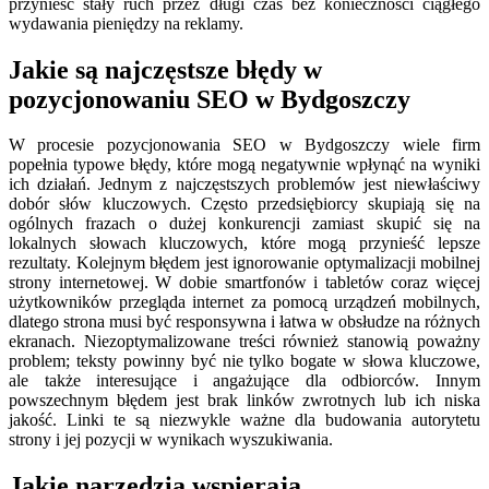
przynieść stały ruch przez długi czas bez konieczności ciągłego
wydawania pieniędzy na reklamy.
Jakie są najczęstsze błędy w
pozycjonowaniu SEO w Bydgoszczy
W procesie pozycjonowania SEO w Bydgoszczy wiele firm
popełnia typowe błędy, które mogą negatywnie wpłynąć na wyniki
ich działań. Jednym z najczęstszych problemów jest niewłaściwy
dobór słów kluczowych. Często przedsiębiorcy skupiają się na
ogólnych frazach o dużej konkurencji zamiast skupić się na
lokalnych słowach kluczowych, które mogą przynieść lepsze
rezultaty. Kolejnym błędem jest ignorowanie optymalizacji mobilnej
strony internetowej. W dobie smartfonów i tabletów coraz więcej
użytkowników przegląda internet za pomocą urządzeń mobilnych,
dlatego strona musi być responsywna i łatwa w obsłudze na różnych
ekranach. Niezoptymalizowane treści również stanowią poważny
problem; teksty powinny być nie tylko bogate w słowa kluczowe,
ale także interesujące i angażujące dla odbiorców. Innym
powszechnym błędem jest brak linków zwrotnych lub ich niska
jakość. Linki te są niezwykle ważne dla budowania autorytetu
strony i jej pozycji w wynikach wyszukiwania.
Jakie narzędzia wspierają