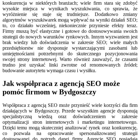
konkurencja w niektórych branżach; wiele firm stara się zdobyć
wysokie miejsca w wynikach wyszukiwania, co sprawia, że
wyróżnienie się staje się trudniejsze. Dodatkowo zmiany
algorytmów wyszukiwarek mogą wpływać na wyniki działań SEO;
to, co działało wcześniej, niekoniecznie przyniesie efekty teraz.
Firmy muszą być elastyczne i gotowe do dostosowywania swoich
strategii do nowych warunków rynkowych. Innym wyzwaniem jest
brak wiedzy lub doświadczenia w zakresie SEO; wiele małych
przedsiębiorstw nie dysponuje wystarczającymi zasobami lub
umiejętnościami potrzebnymi do skutecznego pozycjonowania
swojej strony internetowej. Warto również zauważyć, że czasami
trudno jest uzyskać linki zwrotne od renomowanych źródeł;
budowanie autorytetu wymaga czasu i wysiłku.
Jak współpraca z agencją SEO może
pomóc firmom w Bydgoszczy
Współpraca z agencją SEO może przynieść wiele korzyści dla firm
działających w Bydgoszczy. Przede wszystkim agencje dysponują
specjalistyczną wiedzą oraz doświadczeniem w zakresie
optymalizacji stron internetowych i marketingu internetowego.
Dzięki temu mogą skuteczniej analizować rynek oraz konkurencję,
co pozwala na opracowanie spersonalizowanej strategii
dostosowanej do potrzeb danej firmy. Agencje SEO posiadają