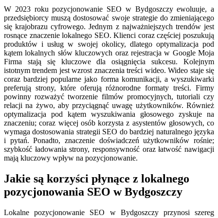
W 2023 roku pozycjonowanie SEO w Bydgoszczy ewoluuje, a
przedsiębiorcy muszą dostosować swoje strategie do zmieniającego
się krajobrazu cyfrowego. Jednym z najważniejszych trendów jest
rosnące znaczenie lokalnego SEO. Klienci coraz częściej poszukują
produktów i usług w swojej okolicy, dlatego optymalizacja pod
kątem lokalnych słów kluczowych oraz rejestracja w Google Moja
Firma stają się kluczowe dla osiągnięcia sukcesu. Kolejnym
istotnym trendem jest wzrost znaczenia treści wideo. Wideo staje się
coraz bardziej popularne jako forma komunikacji, a wyszukiwarki
preferują strony, które oferują różnorodne formaty treści. Firmy
powinny rozważyć tworzenie filmów promocyjnych, tutoriali czy
relacji na żywo, aby przyciągnąć uwagę użytkowników. Również
optymalizacja pod kątem wyszukiwania głosowego zyskuje na
znaczeniu; coraz więcej osób korzysta z asystentów głosowych, co
wymaga dostosowania strategii SEO do bardziej naturalnego języka
i pytań. Ponadto, znaczenie doświadczeń użytkowników rośnie;
szybkość ładowania strony, responsywność oraz łatwość nawigacji
mają kluczowy wpływ na pozycjonowanie.
Jakie są korzyści płynące z lokalnego
pozycjonowania SEO w Bydgoszczy
Lokalne pozycjonowanie SEO w Bydgoszczy przynosi szereg