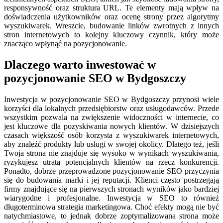
responsywność oraz struktura URL. Te elementy mają wpływ na
doświadczenia użytkowników oraz ocenę strony przez algorytmy
wyszukiwarek. Wreszcie, budowanie linków zwrotnych z innych
stron internetowych to kolejny kluczowy czynnik, który może
znacząco wpłynąć na pozycjonowanie.
Dlaczego warto inwestować w
pozycjonowanie SEO w Bydgoszczy
Inwestycja w pozycjonowanie SEO w Bydgoszczy przynosi wiele
korzyści dla lokalnych przedsiębiorstw oraz usługodawców. Przede
wszystkim pozwala na zwiększenie widoczności w internecie, co
jest kluczowe dla pozyskiwania nowych klientów. W dzisiejszych
czasach większość osób korzysta z wyszukiwarek internetowych,
aby znaleźć produkty lub usługi w swojej okolicy. Dlatego też, jeśli
Twoja strona nie znajduje się wysoko w wynikach wyszukiwania,
ryzykujesz utratą potencjalnych klientów na rzecz konkurencji.
Ponadto, dobrze przeprowadzone pozycjonowanie SEO przyczynia
się do budowania marki i jej reputacji. Klienci często postrzegają
firmy znajdujące się na pierwszych stronach wyników jako bardziej
wiarygodne i profesjonalne. Inwestycja w SEO to również
długoterminowa strategia marketingowa. Choć efekty mogą nie być
natychmiastowe, to jednak dobrze zoptymalizowana strona może