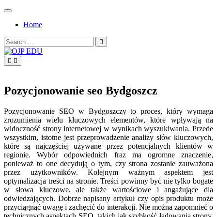
Skip
to
Home
content
Search
for:
OJP EDU
Pozycjonowanie seo Bydgoszcz
Pozycjonowanie SEO w Bydgoszczy to proces, który wymaga
zrozumienia wielu kluczowych elementów, które wpływają na
widoczność strony internetowej w wynikach wyszukiwania. Przede
wszystkim, istotne jest przeprowadzenie analizy słów kluczowych,
które są najczęściej używane przez potencjalnych klientów w
regionie. Wybór odpowiednich fraz ma ogromne znaczenie,
ponieważ to one decydują o tym, czy strona zostanie zauważona
przez użytkowników. Kolejnym ważnym aspektem jest
optymalizacja treści na stronie. Treści powinny być nie tylko bogate
w słowa kluczowe, ale także wartościowe i angażujące dla
odwiedzających. Dobrze napisany artykuł czy opis produktu może
przyciągnąć uwagę i zachęcić do interakcji. Nie można zapomnieć o
technicznych aspektach SEO, takich jak szybkość ładowania strony,