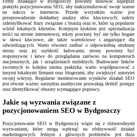
Firmy działające w Bydgoszczy powinny stosować najlepsze
praktyki pozycjonowania SEO, aby maksymalizować swoje szanse
na sukces w internecie. Przede wszystkim ważne jest
przeprowadzenie dokładnej analizy słów kluczowych; należy
zidentyfikować frazy związane z branżą oraz te, które są popularne
wśród lokalnych klientów. Kolejnym krokiem jest optymalizacja
treści na stronie internetowej; teksty powinny być nie tylko bogate
w słowa kluczowe, ale także wartościowe i angażujące dla
odwiedzających. Warto również zadbać o odpowiednią strukturę
strony oraz jej szybkość ładowania; strony powinny być
responsywne i łatwe do przeglądania zarówno na komputerach
stacjonarnych, jak i urządzeniach mobilnych. Budowanie linków
zwrotnych to kolejna istotna praktyka; warto współpracować z
innymi lokalnymi firmami oraz blogerami, aby zwiększyć autorytet
swojej witryny. Regularne monitorowanie wyników działań SEO
jest równie ważne; narzędzia analityczne pozwalają śledzić postępy
oraz identyfikować obszary wymagające poprawy.
Jakie są wyzwania związane z
pozycjonowaniem SEO w Bydgoszczy
Pozycjonowanie SEO w Bydgoszczy wiąże się z różnorodnymi
wyzwaniami, które mogą wpłynąć na efektywność działań
marketingowych. Jednym z głównych problemów jest duża