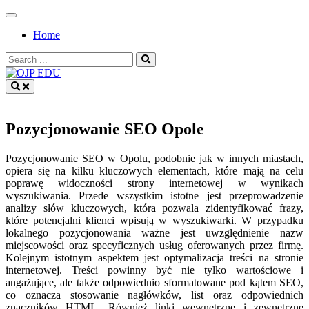
Skip
to
Home
content
Search
for:
OJP EDU
Pozycjonowanie SEO Opole
Pozycjonowanie SEO w Opolu, podobnie jak w innych miastach,
opiera się na kilku kluczowych elementach, które mają na celu
poprawę widoczności strony internetowej w wynikach
wyszukiwania. Przede wszystkim istotne jest przeprowadzenie
analizy słów kluczowych, która pozwala zidentyfikować frazy,
które potencjalni klienci wpisują w wyszukiwarki. W przypadku
lokalnego pozycjonowania ważne jest uwzględnienie nazw
miejscowości oraz specyficznych usług oferowanych przez firmę.
Kolejnym istotnym aspektem jest optymalizacja treści na stronie
internetowej. Treści powinny być nie tylko wartościowe i
angażujące, ale także odpowiednio sformatowane pod kątem SEO,
co oznacza stosowanie nagłówków, list oraz odpowiednich
znaczników HTML. Również linki wewnętrzne i zewnętrzne