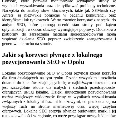
Console, które pozwala monitorować wydajność strony w
wynikach wyszukiwania oraz identyfikować problemy techniczne.
Narzędzia do analizy słów kluczowych, takie jak SEMrush czy
Ahrefs, są niezwykle pomocne w badaniu konkurencji oraz
identyfikacji luk rynkowych. Warto również korzystać z narzędzi do
audytu SEO, które pomogą ocenić stan strony pod kątem
optymalizacji i wskazać obszary wymagające poprawy. Dodatkowo
platformy do zarządzania mediami społecznościowymi mogą
wspierać działania SEO poprzez zwiększenie zaangażowania i
generowanie ruchu na stronie.
Jakie są korzyści płynące z lokalnego
pozycjonowania SEO w Opolu
Lokalne pozycjonowanie SEO w Opolu przynosi szereg korzyści
dla firm działających na tym rynku. Przede wszystkim umożliwia
dotarcie do klientów znajdujących się w najbliższym otoczeniu, co
jest szczególnie istotne dla małych i średnich przedsiębiorstw
oferujących usługi lokalne. Dzięki skutecznemu pozycjonowaniu
można zwiększyć widoczność firmy w wynikach wyszukiwania
związanych z lokalnymi frazami kluczowymi, co przekłada się na
większy ruch na stronie internetowej oraz więcej zapytań
ofertowych. Lokalne SEO sprzyja również budowaniu marki i jej
rozpoznawalności w regionie, co może przyciągać nowych klientów