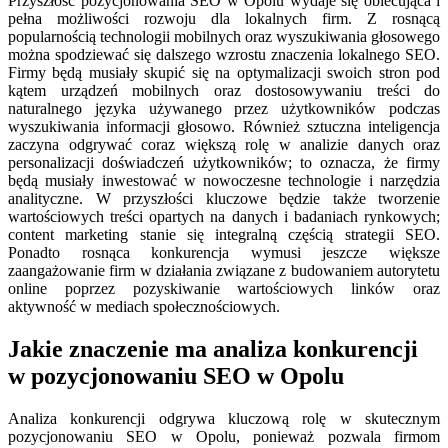
Przyszłość pozycjonowania SEO w Opolu wydaje się obiecująca i
pełna możliwości rozwoju dla lokalnych firm. Z rosnącą
popularnością technologii mobilnych oraz wyszukiwania głosowego
można spodziewać się dalszego wzrostu znaczenia lokalnego SEO.
Firmy będą musiały skupić się na optymalizacji swoich stron pod
kątem urządzeń mobilnych oraz dostosowywaniu treści do
naturalnego języka używanego przez użytkowników podczas
wyszukiwania informacji głosowo. Również sztuczna inteligencja
zaczyna odgrywać coraz większą rolę w analizie danych oraz
personalizacji doświadczeń użytkowników; to oznacza, że firmy
będą musiały inwestować w nowoczesne technologie i narzędzia
analityczne. W przyszłości kluczowe będzie także tworzenie
wartościowych treści opartych na danych i badaniach rynkowych;
content marketing stanie się integralną częścią strategii SEO.
Ponadto rosnąca konkurencja wymusi jeszcze większe
zaangażowanie firm w działania związane z budowaniem autorytetu
online poprzez pozyskiwanie wartościowych linków oraz
aktywność w mediach społecznościowych.
Jakie znaczenie ma analiza konkurencji
w pozycjonowaniu SEO w Opolu
Analiza konkurencji odgrywa kluczową rolę w skutecznym
pozycjonowaniu SEO w Opolu, ponieważ pozwala firmom