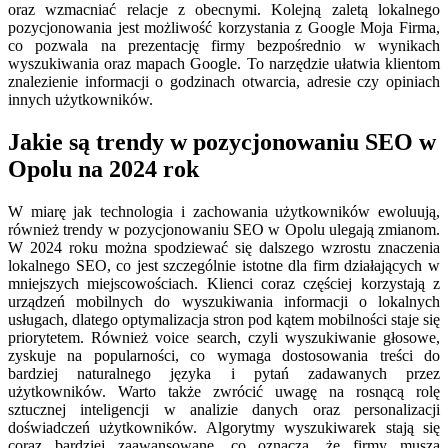
oraz wzmacniać relacje z obecnymi. Kolejną zaletą lokalnego
pozycjonowania jest możliwość korzystania z Google Moja Firma,
co pozwala na prezentację firmy bezpośrednio w wynikach
wyszukiwania oraz mapach Google. To narzędzie ułatwia klientom
znalezienie informacji o godzinach otwarcia, adresie czy opiniach
innych użytkowników.
Jakie są trendy w pozycjonowaniu SEO w
Opolu na 2024 rok
W miarę jak technologia i zachowania użytkowników ewoluują,
również trendy w pozycjonowaniu SEO w Opolu ulegają zmianom.
W 2024 roku można spodziewać się dalszego wzrostu znaczenia
lokalnego SEO, co jest szczególnie istotne dla firm działających w
mniejszych miejscowościach. Klienci coraz częściej korzystają z
urządzeń mobilnych do wyszukiwania informacji o lokalnych
usługach, dlatego optymalizacja stron pod kątem mobilności staje się
priorytetem. Również voice search, czyli wyszukiwanie głosowe,
zyskuje na popularności, co wymaga dostosowania treści do
bardziej naturalnego języka i pytań zadawanych przez
użytkowników. Warto także zwrócić uwagę na rosnącą rolę
sztucznej inteligencji w analizie danych oraz personalizacji
doświadczeń użytkowników. Algorytmy wyszukiwarek stają się
coraz bardziej zaawansowane, co oznacza, że firmy muszą