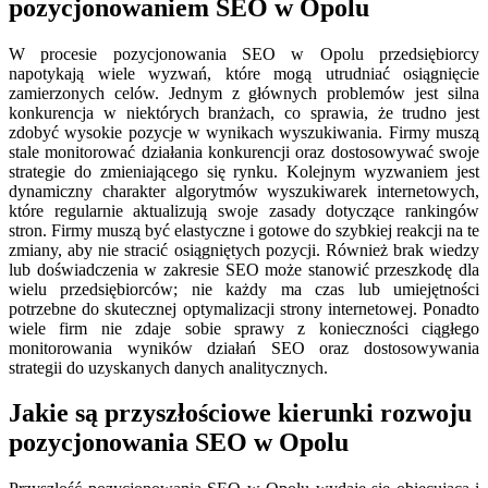
pozycjonowaniem SEO w Opolu
W procesie pozycjonowania SEO w Opolu przedsiębiorcy
napotykają wiele wyzwań, które mogą utrudniać osiągnięcie
zamierzonych celów. Jednym z głównych problemów jest silna
konkurencja w niektórych branżach, co sprawia, że trudno jest
zdobyć wysokie pozycje w wynikach wyszukiwania. Firmy muszą
stale monitorować działania konkurencji oraz dostosowywać swoje
strategie do zmieniającego się rynku. Kolejnym wyzwaniem jest
dynamiczny charakter algorytmów wyszukiwarek internetowych,
które regularnie aktualizują swoje zasady dotyczące rankingów
stron. Firmy muszą być elastyczne i gotowe do szybkiej reakcji na te
zmiany, aby nie stracić osiągniętych pozycji. Również brak wiedzy
lub doświadczenia w zakresie SEO może stanowić przeszkodę dla
wielu przedsiębiorców; nie każdy ma czas lub umiejętności
potrzebne do skutecznej optymalizacji strony internetowej. Ponadto
wiele firm nie zdaje sobie sprawy z konieczności ciągłego
monitorowania wyników działań SEO oraz dostosowywania
strategii do uzyskanych danych analitycznych.
Jakie są przyszłościowe kierunki rozwoju
pozycjonowania SEO w Opolu