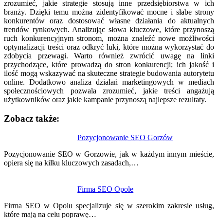
zrozumieć, jakie strategie stosują inne przedsiębiorstwa w ich
branży. Dzięki temu można zidentyfikować mocne i słabe strony
konkurentów oraz dostosować własne działania do aktualnych
trendów rynkowych. Analizując słowa kluczowe, które przynoszą
ruch konkurencyjnym stronom, można znaleźć nowe możliwości
optymalizacji treści oraz odkryć luki, które można wykorzystać do
zdobycia przewagi. Warto również zwrócić uwagę na linki
przychodzące, które prowadzą do stron konkurencji; ich jakość i
ilość mogą wskazywać na skuteczne strategie budowania autorytetu
online. Dodatkowo analiza działań marketingowych w mediach
społecznościowych pozwala zrozumieć, jakie treści angażują
użytkowników oraz jakie kampanie przynoszą najlepsze rezultaty.
Zobacz także:
Nawigacja
Pozycjonowanie SEO Gorzów
wpisu
Pozycjonowanie SEO w Gorzowie, jak w każdym innym mieście,
opiera się na kilku kluczowych zasadach,…
Firma SEO Opole
Firma SEO w Opolu specjalizuje się w szerokim zakresie usług,
które mają na celu poprawę…