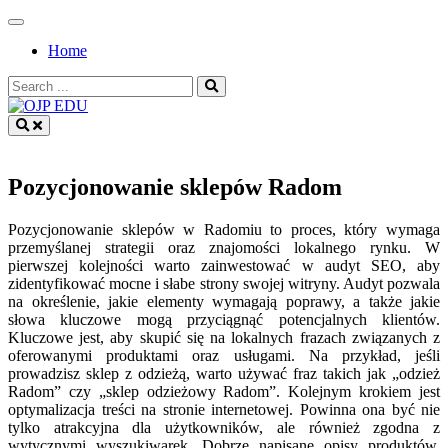
Skip
to
Home
content
Search
for:
OJP EDU
Pozycjonowanie sklepów Radom
Pozycjonowanie sklepów w Radomiu to proces, który wymaga
przemyślanej strategii oraz znajomości lokalnego rynku. W
pierwszej kolejności warto zainwestować w audyt SEO, aby
zidentyfikować mocne i słabe strony swojej witryny. Audyt pozwala
na określenie, jakie elementy wymagają poprawy, a także jakie
słowa kluczowe mogą przyciągnąć potencjalnych klientów.
Kluczowe jest, aby skupić się na lokalnych frazach związanych z
oferowanymi produktami oraz usługami. Na przykład, jeśli
prowadzisz sklep z odzieżą, warto używać fraz takich jak „odzież
Radom” czy „sklep odzieżowy Radom”. Kolejnym krokiem jest
optymalizacja treści na stronie internetowej. Powinna ona być nie
tylko atrakcyjna dla użytkowników, ale również zgodna z
wytycznymi wyszukiwarek. Dobrze napisane opisy produktów,