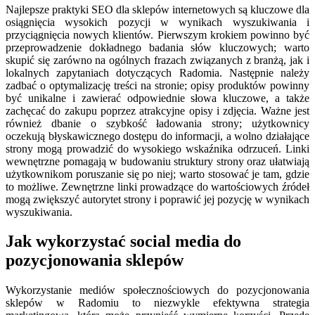
Najlepsze praktyki SEO dla sklepów internetowych są kluczowe dla
osiągnięcia wysokich pozycji w wynikach wyszukiwania i
przyciągnięcia nowych klientów. Pierwszym krokiem powinno być
przeprowadzenie dokładnego badania słów kluczowych; warto
skupić się zarówno na ogólnych frazach związanych z branżą, jak i
lokalnych zapytaniach dotyczących Radomia. Następnie należy
zadbać o optymalizację treści na stronie; opisy produktów powinny
być unikalne i zawierać odpowiednie słowa kluczowe, a także
zachęcać do zakupu poprzez atrakcyjne opisy i zdjęcia. Ważne jest
również dbanie o szybkość ładowania strony; użytkownicy
oczekują błyskawicznego dostępu do informacji, a wolno działające
strony mogą prowadzić do wysokiego wskaźnika odrzuceń. Linki
wewnętrzne pomagają w budowaniu struktury strony oraz ułatwiają
użytkownikom poruszanie się po niej; warto stosować je tam, gdzie
to możliwe. Zewnętrzne linki prowadzące do wartościowych źródeł
mogą zwiększyć autorytet strony i poprawić jej pozycję w wynikach
wyszukiwania.
Jak wykorzystać social media do
pozycjonowania sklepów
Wykorzystanie mediów społecznościowych do pozycjonowania
sklepów w Radomiu to niezwykle efektywna strategia