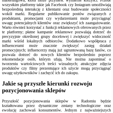
marketingowa, która może przynieść wymierne korzyści. Przede
wszystkim platformy takie jak Facebook czy Instagram umożliwiają
bezpośrednią interakcję z klientami oraz budowanie społeczności
wokół marki. Regularne publikowanie postów związanych z
produktami, promocjami czy wydarzeniami może przyciągnąć
uwagę potencjalnych klientów oraz zwiększyć ich zaangażowanie.
Warto również korzystać z funkcji reklamowych oferowanych przez
te platformy; płatne kampanie reklamowe pozwalają dotrzeć do
precyzyjnie określonej grupy docelowej i zwiększyć widoczność
marki wśród lokalnych odbiorców. Dodatkowo współpraca z
influencerami może znacznie zwiększyć zasięg działań
promocyjnych; influencerzy mają już ugruntowaną bazę fanów, co
pozwala dotrzeć do nowych klientów bezpośrednio poprzez
rekomendacje osób, którym ufają. Nie można zapominać o
tworzeniu wartościowych treści wizualnych; atrakcyjne zdjęcia
produktów czy filmy prezentujące ich użycie mogą przyciągnąć
uwagę użytkowników i zachęcić ich do zakupu.
Jakie są przyszłe kierunki rozwoju
pozycjonowania sklepów
Przyszłość pozycjonowania sklepów w Radomiu będzie
kształtowana przez dynamiczne zmiany technologiczne oraz
ewolucję zachowań konsumentów. Jednym z najważniejszych