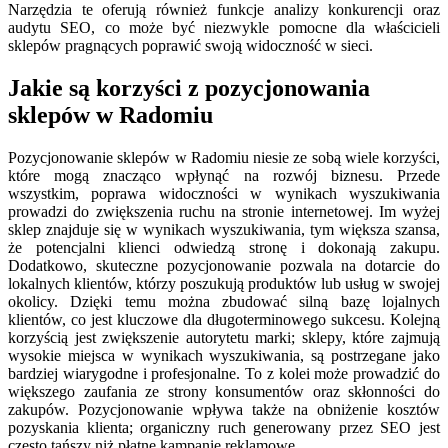
Narzędzia te oferują również funkcje analizy konkurencji oraz
audytu SEO, co może być niezwykle pomocne dla właścicieli
sklepów pragnących poprawić swoją widoczność w sieci.
Jakie są korzyści z pozycjonowania
sklepów w Radomiu
Pozycjonowanie sklepów w Radomiu niesie ze sobą wiele korzyści,
które mogą znacząco wpłynąć na rozwój biznesu. Przede
wszystkim, poprawa widoczności w wynikach wyszukiwania
prowadzi do zwiększenia ruchu na stronie internetowej. Im wyżej
sklep znajduje się w wynikach wyszukiwania, tym większa szansa,
że potencjalni klienci odwiedzą stronę i dokonają zakupu.
Dodatkowo, skuteczne pozycjonowanie pozwala na dotarcie do
lokalnych klientów, którzy poszukują produktów lub usług w swojej
okolicy. Dzięki temu można zbudować silną bazę lojalnych
klientów, co jest kluczowe dla długoterminowego sukcesu. Kolejną
korzyścią jest zwiększenie autorytetu marki; sklepy, które zajmują
wysokie miejsca w wynikach wyszukiwania, są postrzegane jako
bardziej wiarygodne i profesjonalne. To z kolei może prowadzić do
większego zaufania ze strony konsumentów oraz skłonności do
zakupów. Pozycjonowanie wpływa także na obniżenie kosztów
pozyskania klienta; organiczny ruch generowany przez SEO jest
często tańszy niż płatne kampanie reklamowe.