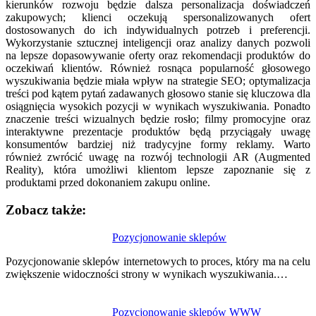
kierunków rozwoju będzie dalsza personalizacja doświadczeń
zakupowych; klienci oczekują spersonalizowanych ofert
dostosowanych do ich indywidualnych potrzeb i preferencji.
Wykorzystanie sztucznej inteligencji oraz analizy danych pozwoli
na lepsze dopasowywanie oferty oraz rekomendacji produktów do
oczekiwań klientów. Również rosnąca popularność głosowego
wyszukiwania będzie miała wpływ na strategie SEO; optymalizacja
treści pod kątem pytań zadawanych głosowo stanie się kluczowa dla
osiągnięcia wysokich pozycji w wynikach wyszukiwania. Ponadto
znaczenie treści wizualnych będzie rosło; filmy promocyjne oraz
interaktywne prezentacje produktów będą przyciągały uwagę
konsumentów bardziej niż tradycyjne formy reklamy. Warto
również zwrócić uwagę na rozwój technologii AR (Augmented
Reality), która umożliwi klientom lepsze zapoznanie się z
produktami przed dokonaniem zakupu online.
Zobacz także:
Nawigacja
Pozycjonowanie sklepów
wpisu
Pozycjonowanie sklepów internetowych to proces, który ma na celu
zwiększenie widoczności strony w wynikach wyszukiwania.…
Pozycjonowanie sklepów WWW