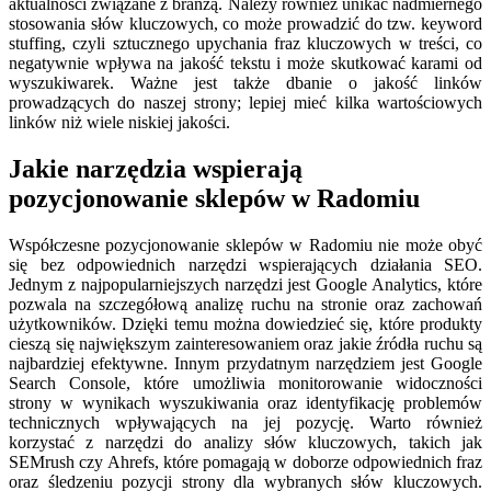
aktualności związane z branżą. Należy również unikać nadmiernego
stosowania słów kluczowych, co może prowadzić do tzw. keyword
stuffing, czyli sztucznego upychania fraz kluczowych w treści, co
negatywnie wpływa na jakość tekstu i może skutkować karami od
wyszukiwarek. Ważne jest także dbanie o jakość linków
prowadzących do naszej strony; lepiej mieć kilka wartościowych
linków niż wiele niskiej jakości.
Jakie narzędzia wspierają
pozycjonowanie sklepów w Radomiu
Współczesne pozycjonowanie sklepów w Radomiu nie może obyć
się bez odpowiednich narzędzi wspierających działania SEO.
Jednym z najpopularniejszych narzędzi jest Google Analytics, które
pozwala na szczegółową analizę ruchu na stronie oraz zachowań
użytkowników. Dzięki temu można dowiedzieć się, które produkty
cieszą się największym zainteresowaniem oraz jakie źródła ruchu są
najbardziej efektywne. Innym przydatnym narzędziem jest Google
Search Console, które umożliwia monitorowanie widoczności
strony w wynikach wyszukiwania oraz identyfikację problemów
technicznych wpływających na jej pozycję. Warto również
korzystać z narzędzi do analizy słów kluczowych, takich jak
SEMrush czy Ahrefs, które pomagają w doborze odpowiednich fraz
oraz śledzeniu pozycji strony dla wybranych słów kluczowych.