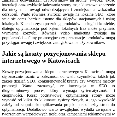
znaczenia doświadczeń użytkowników na stronie. Wysoka jakość
interakcji oraz szybkość ładowania strony mają kluczowe znaczenie
dla utrzymania uwagi odwiedzających i zmniejszenia wskaźnika
odrzuceń. Warto również zwrócić uwagę na lokalne SEO, które
staje się coraz bardziej istotne dla sklepów stacjonarnych i usług
lokalnych. Klienci często poszukują produktów i usług blisko siebie,
dlatego optymalizacja pod kątem lokalnych fraz może przynieść
wymierne korzyści. Również video marketing zyskuje na
popularności – filmy promocyjne czy prezentacje produktów mogą
przyciągać uwagę i zwiększać zaangażowanie użytkowników.
Jakie są koszty pozycjonowania sklepu
internetowego w Katowicach
Koszty pozycjonowania sklepu internetowego w Katowicach mogą
się znacznie różnić w zależności od wielu czynników, takich jak
zakres działań SEO, konkurencyjność branży czy wybrane metody
promocji. Warto zaznaczyć, że inwestycja w SEO to
długoterminowy proces, który wymaga systematyczności i
cierpliwości. Koszt podstawowej optymalizacji strony może
wynosić od kilku do kilkunastu tysięcy złotych, a jego wysokość
zależy od stopnia skomplikowania projektu oraz liczby stron do
optymalizacji. Dodatkowo warto uwzględnić wydatki związane z
tworzeniem wartościowych treści oraz kampaniami reklamowymi w