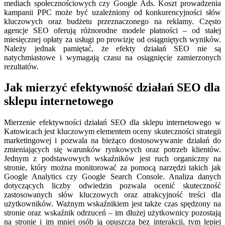
mediach społecznościowych czy Google Ads. Koszt prowadzenia
kampanii PPC może być uzależniony od konkurencyjności słów
kluczowych oraz budżetu przeznaczonego na reklamy. Często
agencje SEO oferują różnorodne modele płatności – od stałej
miesięcznej opłaty za usługi po prowizję od osiągniętych wyników.
Należy jednak pamiętać, że efekty działań SEO nie są
natychmiastowe i wymagają czasu na osiągnięcie zamierzonych
rezultatów.
Jak mierzyć efektywność działań SEO dla
sklepu internetowego
Mierzenie efektywności działań SEO dla sklepu internetowego w
Katowicach jest kluczowym elementem oceny skuteczności strategii
marketingowej i pozwala na bieżąco dostosowywanie działań do
zmieniających się warunków rynkowych oraz potrzeb klientów.
Jednym z podstawowych wskaźników jest ruch organiczny na
stronie, który można monitorować za pomocą narzędzi takich jak
Google Analytics czy Google Search Console. Analiza danych
dotyczących liczby odwiedzin pozwala ocenić skuteczność
zastosowanych słów kluczowych oraz atrakcyjność treści dla
użytkowników. Ważnym wskaźnikiem jest także czas spędzony na
stronie oraz wskaźnik odrzuceń – im dłużej użytkownicy pozostają
na stronie i im mniej osób ją opuszcza bez interakcji, tym lepiej