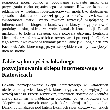
eksperckie mogą pomóc w budowaniu autorytetu marki oraz
przyciąganiu ruchu organicznego na stronę. Również kampanie
reklamowe w mediach społecznościowych mogą być skutecznym
sposobem dotarcia do szerszej grupy odbiorców i zwiększenia
świadomości marki. Warto również rozważyć współpracę z
influencerami lub blogerami branżowymi, którzy mogą promować
produkty i usługi sklepu w swoich kanałach komunikacji. E-mail
marketing to kolejna strategia, która pozwala utrzymać kontakt z
klientami oraz informować ich o nowościach i promocjach. Oprócz
tego warto inwestować w reklamy płatne, takie jak Google Ads czy
Facebook Ads, które mogą przynieść szybkie rezultaty i zwiększyć
ruch na stronie.
Jakie są korzyści z lokalnego
pozycjonowania sklepu internetowego w
Katowicach
Lokalne pozycjonowanie sklepu internetowego w Katowicach
niesie ze sobą wiele korzyści, które mogą znacząco wpłynąć na
rozwój biznesu. Przede wszystkim, umożliwia dotarcie do klientów
znajdujących się w najbliższym otoczeniu, co jest kluczowe dla
sklepów stacjonarnych oraz tych, które oferują usługi lokalne.
Dzięki optymalizacji pod kątem lokalnych słów kluczowych, takich