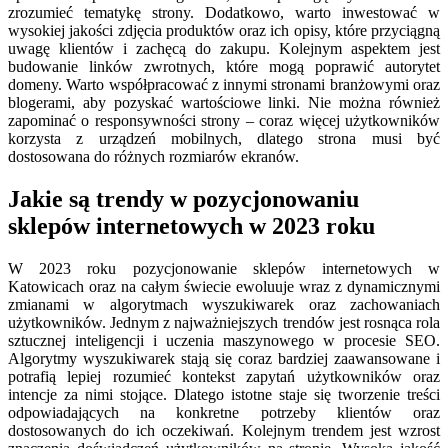
zrozumieć tematykę strony. Dodatkowo, warto inwestować w
wysokiej jakości zdjęcia produktów oraz ich opisy, które przyciągną
uwagę klientów i zachęcą do zakupu. Kolejnym aspektem jest
budowanie linków zwrotnych, które mogą poprawić autorytet
domeny. Warto współpracować z innymi stronami branżowymi oraz
blogerami, aby pozyskać wartościowe linki. Nie można również
zapominać o responsywności strony – coraz więcej użytkowników
korzysta z urządzeń mobilnych, dlatego strona musi być
dostosowana do różnych rozmiarów ekranów.
Jakie są trendy w pozycjonowaniu
sklepów internetowych w 2023 roku
W 2023 roku pozycjonowanie sklepów internetowych w
Katowicach oraz na całym świecie ewoluuje wraz z dynamicznymi
zmianami w algorytmach wyszukiwarek oraz zachowaniach
użytkowników. Jednym z najważniejszych trendów jest rosnąca rola
sztucznej inteligencji i uczenia maszynowego w procesie SEO.
Algorytmy wyszukiwarek stają się coraz bardziej zaawansowane i
potrafią lepiej rozumieć kontekst zapytań użytkowników oraz
intencje za nimi stojące. Dlatego istotne staje się tworzenie treści
odpowiadających na konkretne potrzeby klientów oraz
dostosowanych do ich oczekiwań. Kolejnym trendem jest wzrost