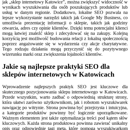
jak „sklep internetowy Katowice”, można zwiększyć widoczność w
wynikach wyszukiwania dla osób poszukujących produktów lub
usług w danym regionie. Dodatkowo, lokalne SEO pozwala na
lepsze wykorzystanie narzędzi takich jak Google My Business, co
umożliwia prezentację informacji o sklepie, takich jak godziny
otwarcia, adres czy opinie klientów. Dzięki temu potencjalni klienci
mogą łatwiej znaleźć sklep i zdecydować się na zakupy. Kolejną
korzyścią jest możliwość budowania relacji z lokalną społecznością
poprzez angażowanie się w wydarzenia czy akcje charytatywne.
Tego rodzaju działania mogą przyczynić się do pozytywnego
wizerunku marki oraz zwiększenia lojalności klientów.
Jakie są najlepsze praktyki SEO dla
sklepów internetowych w Katowicach
Wprowadzenie najlepszych praktyk SEO jest kluczowe dla
skutecznego pozycjonowania sklepu internetowego w Katowicach.
Przede wszystkim, warto zadbać o odpowiednią strukturę strony,
która ułatwi zarówno użytkownikom, jak i robotom wyszukiwarek
nawigację po witrynie. Strona powinna być przejrzysta i intuicyjna,
a kategorie produktów powinny być logicznie uporządkowane.
Ważnym elementem jest także optymalizacja treści pod kątem słów
kluczowych. Każda strona produktowa powinna zawierać unikalny
opis oraz odpowiednie tagi meta, które pomogą wyszukiwarkom