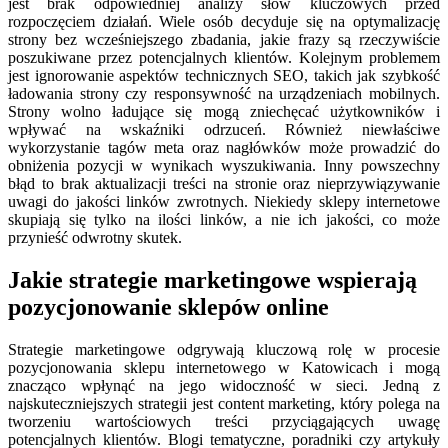
jest brak odpowiedniej analizy słów kluczowych przed
rozpoczęciem działań. Wiele osób decyduje się na optymalizację
strony bez wcześniejszego zbadania, jakie frazy są rzeczywiście
poszukiwane przez potencjalnych klientów. Kolejnym problemem
jest ignorowanie aspektów technicznych SEO, takich jak szybkość
ładowania strony czy responsywność na urządzeniach mobilnych.
Strony wolno ładujące się mogą zniechęcać użytkowników i
wpływać na wskaźniki odrzuceń. Również niewłaściwe
wykorzystanie tagów meta oraz nagłówków może prowadzić do
obniżenia pozycji w wynikach wyszukiwania. Inny powszechny
błąd to brak aktualizacji treści na stronie oraz nieprzywiązywanie
uwagi do jakości linków zwrotnych. Niekiedy sklepy internetowe
skupiają się tylko na ilości linków, a nie ich jakości, co może
przynieść odwrotny skutek.
Jakie strategie marketingowe wspierają
pozycjonowanie sklepów online
Strategie marketingowe odgrywają kluczową rolę w procesie
pozycjonowania sklepu internetowego w Katowicach i mogą
znacząco wpłynąć na jego widoczność w sieci. Jedną z
najskuteczniejszych strategii jest content marketing, który polega na
tworzeniu wartościowych treści przyciągających uwagę
potencjalnych klientów. Blogi tematyczne, poradniki czy artykuły