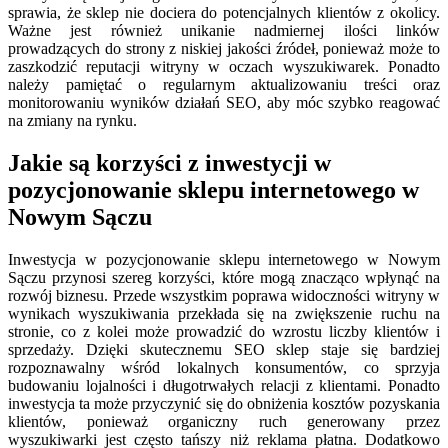
sprawia, że sklep nie dociera do potencjalnych klientów z okolicy.
Ważne jest również unikanie nadmiernej ilości linków
prowadzących do strony z niskiej jakości źródeł, ponieważ może to
zaszkodzić reputacji witryny w oczach wyszukiwarek. Ponadto
należy pamiętać o regularnym aktualizowaniu treści oraz
monitorowaniu wyników działań SEO, aby móc szybko reagować
na zmiany na rynku.
Jakie są korzyści z inwestycji w
pozycjonowanie sklepu internetowego w
Nowym Sączu
Inwestycja w pozycjonowanie sklepu internetowego w Nowym
Sączu przynosi szereg korzyści, które mogą znacząco wpłynąć na
rozwój biznesu. Przede wszystkim poprawa widoczności witryny w
wynikach wyszukiwania przekłada się na zwiększenie ruchu na
stronie, co z kolei może prowadzić do wzrostu liczby klientów i
sprzedaży. Dzięki skutecznemu SEO sklep staje się bardziej
rozpoznawalny wśród lokalnych konsumentów, co sprzyja
budowaniu lojalności i długotrwałych relacji z klientami. Ponadto
inwestycja ta może przyczynić się do obniżenia kosztów pozyskania
klientów, ponieważ organiczny ruch generowany przez
wyszukiwarki jest często tańszy niż reklama płatna. Dodatkowo