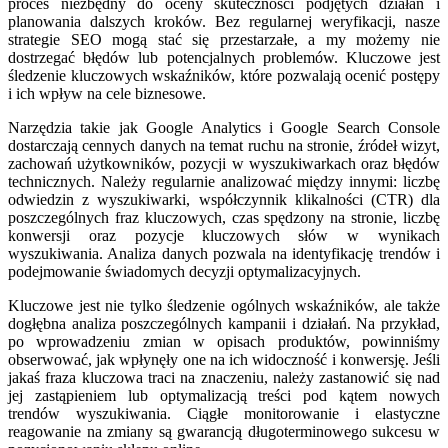
proces niezbędny do oceny skuteczności podjętych działań i
planowania dalszych kroków. Bez regularnej weryfikacji, nasze
strategie SEO mogą stać się przestarzałe, a my możemy nie
dostrzegać błędów lub potencjalnych problemów. Kluczowe jest
śledzenie kluczowych wskaźników, które pozwalają ocenić postępy
i ich wpływ na cele biznesowe.
Narzędzia takie jak Google Analytics i Google Search Console
dostarczają cennych danych na temat ruchu na stronie, źródeł wizyt,
zachowań użytkowników, pozycji w wyszukiwarkach oraz błędów
technicznych. Należy regularnie analizować między innymi: liczbę
odwiedzin z wyszukiwarki, współczynnik klikalności (CTR) dla
poszczególnych fraz kluczowych, czas spędzony na stronie, liczbę
konwersji oraz pozycje kluczowych słów w wynikach
wyszukiwania. Analiza danych pozwala na identyfikację trendów i
podejmowanie świadomych decyzji optymalizacyjnych.
Kluczowe jest nie tylko śledzenie ogólnych wskaźników, ale także
dogłębna analiza poszczególnych kampanii i działań. Na przykład,
po wprowadzeniu zmian w opisach produktów, powinniśmy
obserwować, jak wpłynęły one na ich widoczność i konwersję. Jeśli
jakaś fraza kluczowa traci na znaczeniu, należy zastanowić się nad
jej zastąpieniem lub optymalizacją treści pod kątem nowych
trendów wyszukiwania. Ciągłe monitorowanie i elastyczne
reagowanie na zmiany są gwarancją długoterminowego sukcesu w