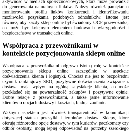
aktywność w mediach społecznościowych, która może prowadzić
do generowania naturalnych linków. Należy również pamiętać o
monitorowaniu profilu linków konkurencji i identyfikowaniu
możliwości pozyskania podobnych odnośników. Istotne jest
również, aby każdy sklep online był świadomy OCP przewoźnika,
co może być kolejnym elementem budowania wiarygodności i
bezpieczeństwa w transakcjach online.
Współpraca z przewoźnikami w
kontekście pozycjonowania sklepu online
Współpraca z przewoźnikami odgrywa istotną rolę w kontekście
pozycjonowania sklepu online, szczególnie w aspekcie
doświadczenia klienta i logistyki. Chociaż nie jest to bezpośredni
czynnik rankingowy SEO, pozytywne doświadczenia związane z
dostawą mają wpływ na ogólną satysfakcję klienta, co może
przekładać się na powtarzalność zakupów i pozytywne opinie.
Dobre relacje z przewoźnikami, a także jasne informowanie
klientów o opcjach dostawy i kosztach, budują zaufanie.
Ważnym aspektem jest również transparentność w komunikacji
dotyczącej statusu przesyłki i terminów dostaw. Sklepy, które
oferują różnorodne opcje dostawy, w tym kurierów, paczkomaty czy
odbiór osobisty, mogą lepiej odpowiadać na potrzeby szerokiego