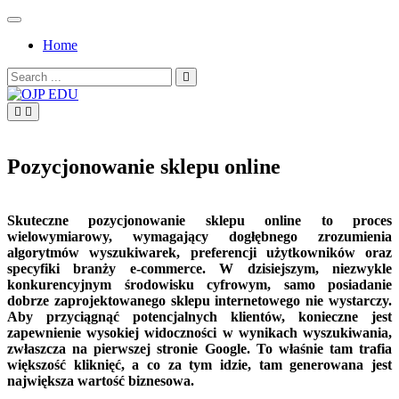
Skip
to
Home
content
Search
for:
OJP EDU
Pozycjonowanie sklepu online
Skuteczne pozycjonowanie sklepu online to proces
wielowymiarowy, wymagający dogłębnego zrozumienia
algorytmów wyszukiwarek, preferencji użytkowników oraz
specyfiki branży e-commerce. W dzisiejszym, niezwykle
konkurencyjnym środowisku cyfrowym, samo posiadanie
dobrze zaprojektowanego sklepu internetowego nie wystarczy.
Aby przyciągnąć potencjalnych klientów, konieczne jest
zapewnienie wysokiej widoczności w wynikach wyszukiwania,
zwłaszcza na pierwszej stronie Google. To właśnie tam trafia
większość kliknięć, a co za tym idzie, tam generowana jest
największa wartość biznesowa.