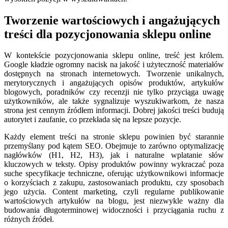
Tworzenie wartościowych i angażujących
treści dla pozycjonowania sklepu online
W kontekście pozycjonowania sklepu online, treść jest królem.
Google kładzie ogromny nacisk na jakość i użyteczność materiałów
dostępnych na stronach internetowych. Tworzenie unikalnych,
merytorycznych i angażujących opisów produktów, artykułów
blogowych, poradników czy recenzji nie tylko przyciąga uwagę
użytkowników, ale także sygnalizuje wyszukiwarkom, że nasza
strona jest cennym źródłem informacji. Dobrej jakości treści budują
autorytet i zaufanie, co przekłada się na lepsze pozycje.
Każdy element treści na stronie sklepu powinien być starannie
przemyślany pod kątem SEO. Obejmuje to zarówno optymalizację
nagłówków (H1, H2, H3), jak i naturalne wplatanie słów
kluczowych w teksty. Opisy produktów powinny wykraczać poza
suche specyfikacje techniczne, oferując użytkownikowi informacje
o korzyściach z zakupu, zastosowaniach produktu, czy sposobach
jego użycia. Content marketing, czyli regularne publikowanie
wartościowych artykułów na blogu, jest niezwykle ważny dla
budowania długoterminowej widoczności i przyciągania ruchu z
różnych źródeł.