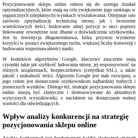
Pozycjonowanie sklepu online odnosi się do szeregu działań
optymalizacyjnych, które mają na celu zwiększenie jego rankingu w
organicznych (niepłatnych) wynikach wyszukiwania. Obejmuje ono
zarówno optymalizację techniczną strony, jak i tworzenie
wartościowych treści, budowanie silnej pozycji w sieci poprzez
linkowanie zewnętrzne oraz dbanie o doświadczenia użytkownika.
Jest to inwestycja długoterminowa, która przynosi wymierne
korzyści w postaci zwiększonego ruchu, większej liczby konwersji i
budowania rozpoznawalności marki.
W kontekście algorytmów Google, kluczowe znaczenie mają
czynniki takie jak szybkość ładowania strony, jej responsywność na
różnych urządzeniach, bezpieczeństwo (certyfikat SSL), a także
jakość i unikalność treści. Algorytm Google jest stale rozwijany, a
jego celem jest dostarczanie użytkownikom najbardziej trafnych i
pomocnych wyników. Dlatego też, strategie pozycjonowania sklepu
online muszą być elastyczne i dostosowywane do aktualnych
wytycznych wyszukiwarki, z naciskiem na dostarczanie realnej
wartości dla odwiedzających.
Wpływ analizy konkurencji na strategię
pozycjonowania sklepu online
Analiza konkurencji jest fundamentem każdej skutecznej strategii