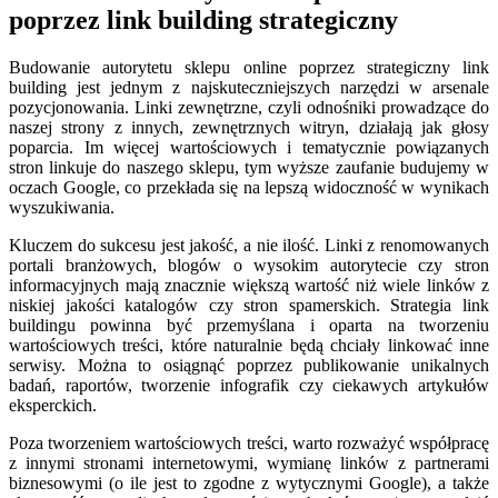
poprzez link building strategiczny
Budowanie autorytetu sklepu online poprzez strategiczny link
building jest jednym z najskuteczniejszych narzędzi w arsenale
pozycjonowania. Linki zewnętrzne, czyli odnośniki prowadzące do
naszej strony z innych, zewnętrznych witryn, działają jak głosy
poparcia. Im więcej wartościowych i tematycznie powiązanych
stron linkuje do naszego sklepu, tym wyższe zaufanie budujemy w
oczach Google, co przekłada się na lepszą widoczność w wynikach
wyszukiwania.
Kluczem do sukcesu jest jakość, a nie ilość. Linki z renomowanych
portali branżowych, blogów o wysokim autorytecie czy stron
informacyjnych mają znacznie większą wartość niż wiele linków z
niskiej jakości katalogów czy stron spamerskich. Strategia link
buildingu powinna być przemyślana i oparta na tworzeniu
wartościowych treści, które naturalnie będą chciały linkować inne
serwisy. Można to osiągnąć poprzez publikowanie unikalnych
badań, raportów, tworzenie infografik czy ciekawych artykułów
eksperckich.
Poza tworzeniem wartościowych treści, warto rozważyć współpracę
z innymi stronami internetowymi, wymianę linków z partnerami
biznesowymi (o ile jest to zgodne z wytycznymi Google), a także