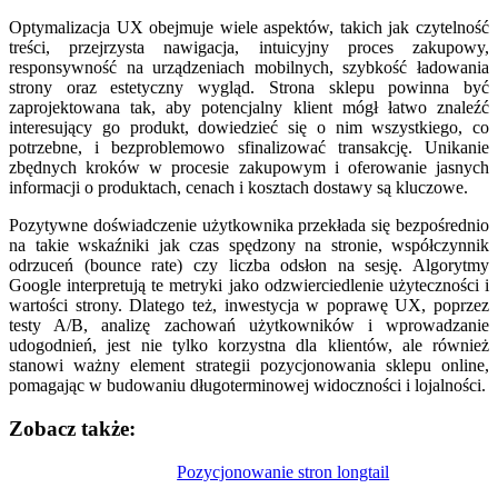
Optymalizacja UX obejmuje wiele aspektów, takich jak czytelność
treści, przejrzysta nawigacja, intuicyjny proces zakupowy,
responsywność na urządzeniach mobilnych, szybkość ładowania
strony oraz estetyczny wygląd. Strona sklepu powinna być
zaprojektowana tak, aby potencjalny klient mógł łatwo znaleźć
interesujący go produkt, dowiedzieć się o nim wszystkiego, co
potrzebne, i bezproblemowo sfinalizować transakcję. Unikanie
zbędnych kroków w procesie zakupowym i oferowanie jasnych
informacji o produktach, cenach i kosztach dostawy są kluczowe.
Pozytywne doświadczenie użytkownika przekłada się bezpośrednio
na takie wskaźniki jak czas spędzony na stronie, współczynnik
odrzuceń (bounce rate) czy liczba odsłon na sesję. Algorytmy
Google interpretują te metryki jako odzwierciedlenie użyteczności i
wartości strony. Dlatego też, inwestycja w poprawę UX, poprzez
testy A/B, analizę zachowań użytkowników i wprowadzanie
udogodnień, jest nie tylko korzystna dla klientów, ale również
stanowi ważny element strategii pozycjonowania sklepu online,
pomagając w budowaniu długoterminowej widoczności i lojalności.
Zobacz także:
Nawigacja
Pozycjonowanie stron longtail