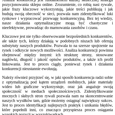
pozycjonowania sklepu online. Zrozumienie, co robią nasi rywale,
jakie frazy kluczowe wykorzystują, jakie treści publikują i jak
budują swoją obecność w sieci, pozwala nam zidentyfikować luki
rynkowe i wypracować przewagę konkurencyjną. Bez tej wiedzy,
nasze działania optymalizacyjne mogą być chaotyczne i
nieefektywne, prowadząc do marnowania zasobów i czasu.
Kluczowe jest nie tylko obserwowanie bezpośrednich konkurentów,
ale także tych, którzy działają w podobnych niszach lub oferują
substytuty naszych produktów. Pozwala to na szersze spojrzenie na
rynek i odkrycie nowych możliwości. Analiza konkurencji powinna
obejmować między innymi: ich strukturę strony, stosowane
nagłówki, długość i jakość opisów produktów, a także ich profil
linkowania. Jest to proces ciągły, ponieważ rynek i działania
konkurencji nieustannie ewoluują.
Należy również przyjrzeć się, w jaki sposób konkurencja radzi sobie
z optymalizacją pod kątem urządzeń mobilnych, jakie materiały
wideo lub graficzne wykorzystuje, oraz jak angażuje swoją
społeczność w mediach społecznościowych. Zidentyfikowanie
mocnych i słabych stron rywali pozwala nam na skoncentrowanie
naszych wysiłków tam, gdzie możemy osiągnąć największy sukces.
Jest to proces identyfikacji najlepszych praktyk i unikania błędów,
które popełnili inni, co znacząco przyspiesza proces osiągania
wysokich pozycji w wyszukiwarkach.