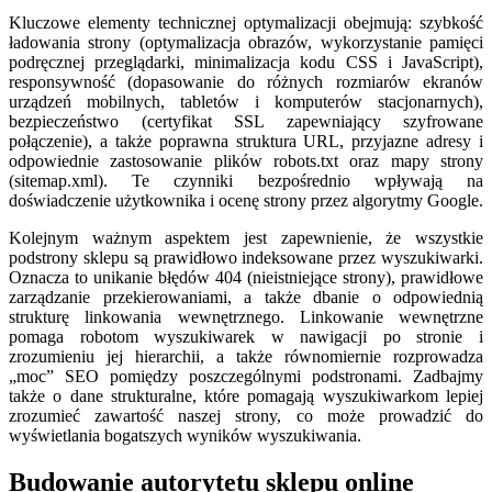
Kluczowe elementy technicznej optymalizacji obejmują: szybkość
ładowania strony (optymalizacja obrazów, wykorzystanie pamięci
podręcznej przeglądarki, minimalizacja kodu CSS i JavaScript),
responsywność (dopasowanie do różnych rozmiarów ekranów
urządzeń mobilnych, tabletów i komputerów stacjonarnych),
bezpieczeństwo (certyfikat SSL zapewniający szyfrowane
połączenie), a także poprawna struktura URL, przyjazne adresy i
odpowiednie zastosowanie plików robots.txt oraz mapy strony
(sitemap.xml). Te czynniki bezpośrednio wpływają na
doświadczenie użytkownika i ocenę strony przez algorytmy Google.
Kolejnym ważnym aspektem jest zapewnienie, że wszystkie
podstrony sklepu są prawidłowo indeksowane przez wyszukiwarki.
Oznacza to unikanie błędów 404 (nieistniejące strony), prawidłowe
zarządzanie przekierowaniami, a także dbanie o odpowiednią
strukturę linkowania wewnętrznego. Linkowanie wewnętrzne
pomaga robotom wyszukiwarek w nawigacji po stronie i
zrozumieniu jej hierarchii, a także równomiernie rozprowadza
„moc” SEO pomiędzy poszczególnymi podstronami. Zadbajmy
także o dane strukturalne, które pomagają wyszukiwarkom lepiej
zrozumieć zawartość naszej strony, co może prowadzić do
wyświetlania bogatszych wyników wyszukiwania.
Budowanie autorytetu sklepu online