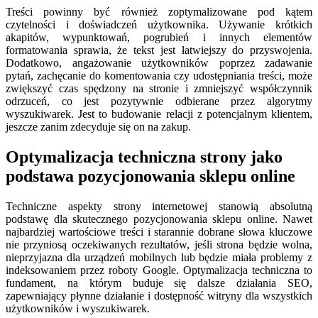
Treści powinny być również zoptymalizowane pod kątem
czytelności i doświadczeń użytkownika. Używanie krótkich
akapitów, wypunktowań, pogrubień i innych elementów
formatowania sprawia, że tekst jest łatwiejszy do przyswojenia.
Dodatkowo, angażowanie użytkowników poprzez zadawanie
pytań, zachęcanie do komentowania czy udostępniania treści, może
zwiększyć czas spędzony na stronie i zmniejszyć współczynnik
odrzuceń, co jest pozytywnie odbierane przez algorytmy
wyszukiwarek. Jest to budowanie relacji z potencjalnym klientem,
jeszcze zanim zdecyduje się on na zakup.
Optymalizacja techniczna strony jako
podstawa pozycjonowania sklepu online
Techniczne aspekty strony internetowej stanowią absolutną
podstawę dla skutecznego pozycjonowania sklepu online. Nawet
najbardziej wartościowe treści i starannie dobrane słowa kluczowe
nie przyniosą oczekiwanych rezultatów, jeśli strona będzie wolna,
nieprzyjazna dla urządzeń mobilnych lub będzie miała problemy z
indeksowaniem przez roboty Google. Optymalizacja techniczna to
fundament, na którym buduje się dalsze działania SEO,
zapewniający płynne działanie i dostępność witryny dla wszystkich
użytkowników i wyszukiwarek.