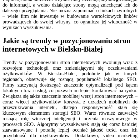
do informacji, a wolno działające strony mogą zniechęcać ich do
dalszego przeglądania. Nie można zapominać o linkach zwrotnych
– wiele firm nie inwestuje w budowanie wartościowych linków
prowadzących do swojej witryny, co ogranicza jej widoczność w
wynikach wyszukiwania.
Jakie są trendy w pozycjonowaniu stron
internetowych w Bielsku-Białej
Trendy w pozycjonowaniu stron internetowych ewoluują wraz z
rozwojem technologii oraz zmieniającymi się oczekiwaniami
użytkowników. W Bielsku-Białej, podobnie jak w innych
regionach, obserwuje się rosnącą popularność lokalnego SEO.
Firmy zaczynają dostrzegać znaczenie optymalizacji pod kątem
lokalnych fraz i usług, co pozwala im lepiej konkurować na rynku.
Zwiększa się także znaczenie mobilnej wersji stron internetowych –
coraz więcej użytkowników korzysta z urządzeń mobilnych do
przeszukiwania internetu, dlatego responsywność stała się
kluczowym elementem strategii SEO. Warto również zauważyć
rosnącą rolę sztucznej inteligencji i uczenia maszynowego w
procesach SEO. Algorytmy wyszukiwarek stają się coraz bardziej
zaawansowane i potrafią lepiej oceniać jakość treści oraz ich
przydatność dla użytkowników. Dodatkowo, video marketing