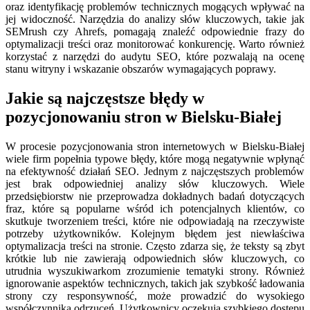
oraz identyfikację problemów technicznych mogących wpływać na
jej widoczność. Narzędzia do analizy słów kluczowych, takie jak
SEMrush czy Ahrefs, pomagają znaleźć odpowiednie frazy do
optymalizacji treści oraz monitorować konkurencję. Warto również
korzystać z narzędzi do audytu SEO, które pozwalają na ocenę
stanu witryny i wskazanie obszarów wymagających poprawy.
Jakie są najczęstsze błędy w
pozycjonowaniu stron w Bielsku-Białej
W procesie pozycjonowania stron internetowych w Bielsku-Białej
wiele firm popełnia typowe błędy, które mogą negatywnie wpłynąć
na efektywność działań SEO. Jednym z najczęstszych problemów
jest brak odpowiedniej analizy słów kluczowych. Wiele
przedsiębiorstw nie przeprowadza dokładnych badań dotyczących
fraz, które są popularne wśród ich potencjalnych klientów, co
skutkuje tworzeniem treści, które nie odpowiadają na rzeczywiste
potrzeby użytkowników. Kolejnym błędem jest niewłaściwa
optymalizacja treści na stronie. Często zdarza się, że teksty są zbyt
krótkie lub nie zawierają odpowiednich słów kluczowych, co
utrudnia wyszukiwarkom zrozumienie tematyki strony. Również
ignorowanie aspektów technicznych, takich jak szybkość ładowania
strony czy responsywność, może prowadzić do wysokiego
współczynnika odrzuceń. Użytkownicy oczekują szybkiego dostępu