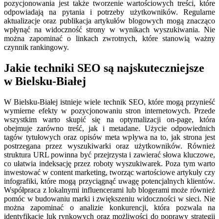
pozycjonowania jest także tworzenie wartościowych treści, które
odpowiadają na pytania i potrzeby użytkowników. Regularne
aktualizacje oraz publikacja artykułów blogowych mogą znacząco
wpłynąć na widoczność strony w wynikach wyszukiwania. Nie
można zapominać o linkach zwrotnych, które stanowią ważny
czynnik rankingowy.
Jakie techniki SEO są najskuteczniejsze
w Bielsku-Białej
W Bielsku-Białej istnieje wiele technik SEO, które mogą przynieść
wymierne efekty w pozycjonowaniu stron internetowych. Przede
wszystkim warto skupić się na optymalizacji on-page, która
obejmuje zarówno treść, jak i metadane. Użycie odpowiednich
tagów tytułowych oraz opisów meta wpływa na to, jak strona jest
postrzegana przez wyszukiwarki oraz użytkowników. Również
struktura URL powinna być przejrzysta i zawierać słowa kluczowe,
co ułatwia indeksację przez roboty wyszukiwarek. Poza tym warto
inwestować w content marketing, tworząc wartościowe artykuły czy
infografiki, które mogą przyciągnąć uwagę potencjalnych klientów.
Współpraca z lokalnymi influencerami lub blogerami może również
pomóc w budowaniu marki i zwiększeniu widoczności w sieci. Nie
można zapominać o analizie konkurencji, która pozwala na
identyfikację luk rynkowych oraz możliwości do poprawy strategii