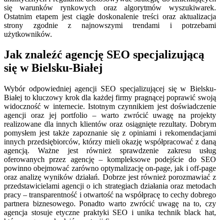
się warunków rynkowych oraz algorytmów wyszukiwarek.
Ostatnim etapem jest ciągłe doskonalenie treści oraz aktualizacja
strony zgodnie z najnowszymi trendami i potrzebami
użytkowników.
Jak znaleźć agencję SEO specjalizującą
się w Bielsku-Białej
Wybór odpowiedniej agencji SEO specjalizującej się w Bielsku-
Białej to kluczowy krok dla każdej firmy pragnącej poprawić swoją
widoczność w internecie. Istotnym czynnikiem jest doświadczenie
agencji oraz jej portfolio – warto zwrócić uwagę na projekty
realizowane dla innych klientów oraz osiągnięte rezultaty. Dobrym
pomysłem jest także zapoznanie się z opiniami i rekomendacjami
innych przedsiębiorców, którzy mieli okazję współpracować z daną
agencją. Ważne jest również sprawdzenie zakresu usług
oferowanych przez agencję – kompleksowe podejście do SEO
powinno obejmować zarówno optymalizację on-page, jak i off-page
oraz analizę wyników działań. Dobrze jest również porozmawiać z
przedstawicielami agencji o ich strategiach działania oraz metodach
pracy – transparentność i otwartość na współpracę to cechy dobrego
partnera biznesowego. Ponadto warto zwrócić uwagę na to, czy
agencja stosuje etyczne praktyki SEO i unika technik black hat,