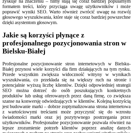
zyskuje na znaczeniu – filmy stają się coraz bardziej popularnym
formatem treści, który przyciąga uwagę użytkowników i może
poprawić wyniki SEO. Warto również zwrócić uwagę na rozwój
głosowego wyszukiwania, które staje się coraz bardziej powszechne
dzięki asystentom głosowym.
Jakie są korzyści płynące z
profesjonalnego pozycjonowania stron w
Bielsku-Białej
Profesjonalne pozycjonowanie stron internetowych w Bielsku-
Białej przynosi wiele korzyści dla firm działających na tym rynku.
Przede wszystkim zwiększa widoczność witryny w wynikach
wyszukiwania, co przekłada się na większy ruch na stronie i
potencjalnie wyższą liczbę klientów. Dzięki odpowiedniej strategii
SEO można dotrzeć do osób poszukujących konkretnych
produktów lub usług oferowanych przez daną firmę, co zwiększa
szanse na konwersję odwiedzających w klientów. Kolejną korzyścią
jest budowanie marki – dobrze zoptymalizowana strona internetowa
z wartościowymi treściami może przyczynić się do wzrostu
świadomości marki oraz jej pozytywnego postrzegania przez
użytkowników. Profesjonalne pozycjonowanie pozwala również na
lepsze zrozumienie potrzeb klientów poprzez analizę danych