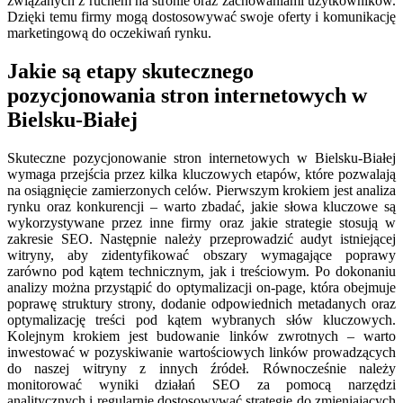
związanych z ruchem na stronie oraz zachowaniami użytkowników.
Dzięki temu firmy mogą dostosowywać swoje oferty i komunikację
marketingową do oczekiwań rynku.
Jakie są etapy skutecznego
pozycjonowania stron internetowych w
Bielsku-Białej
Skuteczne pozycjonowanie stron internetowych w Bielsku-Białej
wymaga przejścia przez kilka kluczowych etapów, które pozwalają
na osiągnięcie zamierzonych celów. Pierwszym krokiem jest analiza
rynku oraz konkurencji – warto zbadać, jakie słowa kluczowe są
wykorzystywane przez inne firmy oraz jakie strategie stosują w
zakresie SEO. Następnie należy przeprowadzić audyt istniejącej
witryny, aby zidentyfikować obszary wymagające poprawy
zarówno pod kątem technicznym, jak i treściowym. Po dokonaniu
analizy można przystąpić do optymalizacji on-page, która obejmuje
poprawę struktury strony, dodanie odpowiednich metadanych oraz
optymalizację treści pod kątem wybranych słów kluczowych.
Kolejnym krokiem jest budowanie linków zwrotnych – warto
inwestować w pozyskiwanie wartościowych linków prowadzących
do naszej witryny z innych źródeł. Równocześnie należy
monitorować wyniki działań SEO za pomocą narzędzi
analitycznych i regularnie dostosowywać strategię do zmieniających