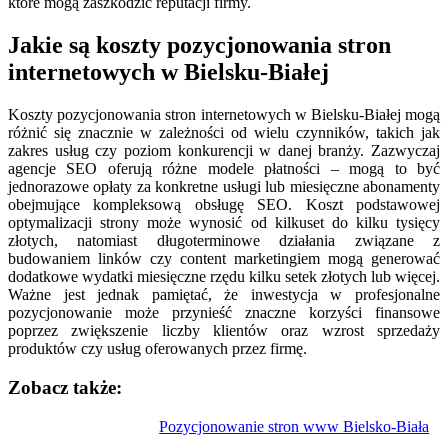
które mogą zaszkodzić reputacji firmy.
Jakie są koszty pozycjonowania stron
internetowych w Bielsku-Białej
Koszty pozycjonowania stron internetowych w Bielsku-Białej mogą
różnić się znacznie w zależności od wielu czynników, takich jak
zakres usług czy poziom konkurencji w danej branży. Zazwyczaj
agencje SEO oferują różne modele płatności – mogą to być
jednorazowe opłaty za konkretne usługi lub miesięczne abonamenty
obejmujące kompleksową obsługę SEO. Koszt podstawowej
optymalizacji strony może wynosić od kilkuset do kilku tysięcy
złotych, natomiast długoterminowe działania związane z
budowaniem linków czy content marketingiem mogą generować
dodatkowe wydatki miesięczne rzędu kilku setek złotych lub więcej.
Ważne jest jednak pamiętać, że inwestycja w profesjonalne
pozycjonowanie może przynieść znaczne korzyści finansowe
poprzez zwiększenie liczby klientów oraz wzrost sprzedaży
produktów czy usług oferowanych przez firmę.
Zobacz także:
Nawigacja
Pozycjonowanie stron www Bielsko-Biała