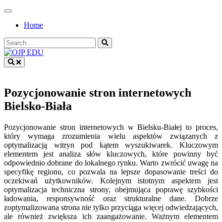
Skip
to
Home
content
Search
for:
OJP EDU
Pozycjonowanie stron internetowych
Bielsko-Biała
Pozycjonowanie stron internetowych w Bielsku-Białej to proces,
który wymaga zrozumienia wielu aspektów związanych z
optymalizacją witryn pod kątem wyszukiwarek. Kluczowym
elementem jest analiza słów kluczowych, które powinny być
odpowiednio dobrane do lokalnego rynku. Warto zwrócić uwagę na
specyfikę regionu, co pozwala na lepsze dopasowanie treści do
oczekiwań użytkowników. Kolejnym istotnym aspektem jest
optymalizacja techniczna strony, obejmująca poprawę szybkości
ładowania, responsywność oraz strukturalne dane. Dobrze
zoptymalizowana strona nie tylko przyciąga więcej odwiedzających,
ale również zwiększa ich zaangażowanie. Ważnym elementem