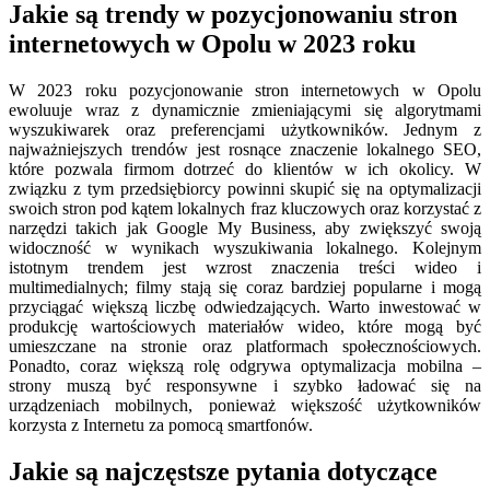
Jakie są trendy w pozycjonowaniu stron
internetowych w Opolu w 2023 roku
W 2023 roku pozycjonowanie stron internetowych w Opolu
ewoluuje wraz z dynamicznie zmieniającymi się algorytmami
wyszukiwarek oraz preferencjami użytkowników. Jednym z
najważniejszych trendów jest rosnące znaczenie lokalnego SEO,
które pozwala firmom dotrzeć do klientów w ich okolicy. W
związku z tym przedsiębiorcy powinni skupić się na optymalizacji
swoich stron pod kątem lokalnych fraz kluczowych oraz korzystać z
narzędzi takich jak Google My Business, aby zwiększyć swoją
widoczność w wynikach wyszukiwania lokalnego. Kolejnym
istotnym trendem jest wzrost znaczenia treści wideo i
multimedialnych; filmy stają się coraz bardziej popularne i mogą
przyciągać większą liczbę odwiedzających. Warto inwestować w
produkcję wartościowych materiałów wideo, które mogą być
umieszczane na stronie oraz platformach społecznościowych.
Ponadto, coraz większą rolę odgrywa optymalizacja mobilna –
strony muszą być responsywne i szybko ładować się na
urządzeniach mobilnych, ponieważ większość użytkowników
korzysta z Internetu za pomocą smartfonów.
Jakie są najczęstsze pytania dotyczące