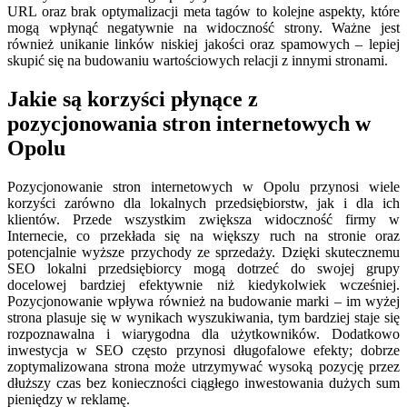
URL oraz brak optymalizacji meta tagów to kolejne aspekty, które
mogą wpłynąć negatywnie na widoczność strony. Ważne jest
również unikanie linków niskiej jakości oraz spamowych – lepiej
skupić się na budowaniu wartościowych relacji z innymi stronami.
Jakie są korzyści płynące z
pozycjonowania stron internetowych w
Opolu
Pozycjonowanie stron internetowych w Opolu przynosi wiele
korzyści zarówno dla lokalnych przedsiębiorstw, jak i dla ich
klientów. Przede wszystkim zwiększa widoczność firmy w
Internecie, co przekłada się na większy ruch na stronie oraz
potencjalnie wyższe przychody ze sprzedaży. Dzięki skutecznemu
SEO lokalni przedsiębiorcy mogą dotrzeć do swojej grupy
docelowej bardziej efektywnie niż kiedykolwiek wcześniej.
Pozycjonowanie wpływa również na budowanie marki – im wyżej
strona plasuje się w wynikach wyszukiwania, tym bardziej staje się
rozpoznawalna i wiarygodna dla użytkowników. Dodatkowo
inwestycja w SEO często przynosi długofalowe efekty; dobrze
zoptymalizowana strona może utrzymywać wysoką pozycję przez
dłuższy czas bez konieczności ciągłego inwestowania dużych sum
pieniędzy w reklamę.