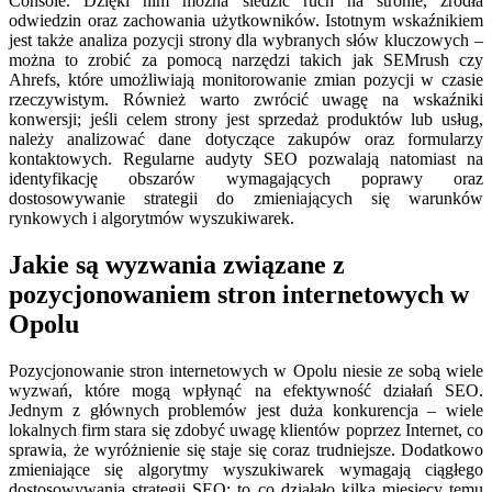
Console. Dzięki nim można śledzić ruch na stronie, źródła
odwiedzin oraz zachowania użytkowników. Istotnym wskaźnikiem
jest także analiza pozycji strony dla wybranych słów kluczowych –
można to zrobić za pomocą narzędzi takich jak SEMrush czy
Ahrefs, które umożliwiają monitorowanie zmian pozycji w czasie
rzeczywistym. Również warto zwrócić uwagę na wskaźniki
konwersji; jeśli celem strony jest sprzedaż produktów lub usług,
należy analizować dane dotyczące zakupów oraz formularzy
kontaktowych. Regularne audyty SEO pozwalają natomiast na
identyfikację obszarów wymagających poprawy oraz
dostosowywanie strategii do zmieniających się warunków
rynkowych i algorytmów wyszukiwarek.
Jakie są wyzwania związane z
pozycjonowaniem stron internetowych w
Opolu
Pozycjonowanie stron internetowych w Opolu niesie ze sobą wiele
wyzwań, które mogą wpłynąć na efektywność działań SEO.
Jednym z głównych problemów jest duża konkurencja – wiele
lokalnych firm stara się zdobyć uwagę klientów poprzez Internet, co
sprawia, że wyróżnienie się staje się coraz trudniejsze. Dodatkowo
zmieniające się algorytmy wyszukiwarek wymagają ciągłego
dostosowywania strategii SEO; to co działało kilka miesięcy temu