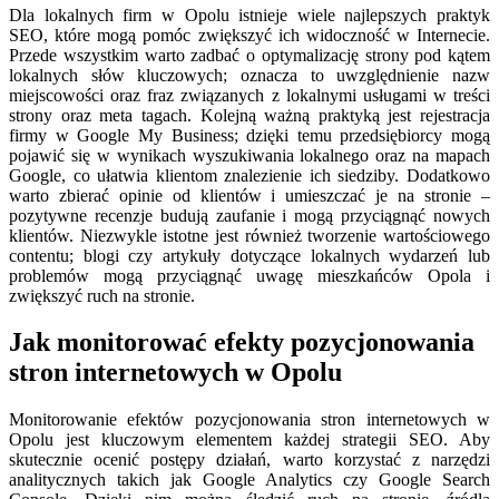
Dla lokalnych firm w Opolu istnieje wiele najlepszych praktyk
SEO, które mogą pomóc zwiększyć ich widoczność w Internecie.
Przede wszystkim warto zadbać o optymalizację strony pod kątem
lokalnych słów kluczowych; oznacza to uwzględnienie nazw
miejscowości oraz fraz związanych z lokalnymi usługami w treści
strony oraz meta tagach. Kolejną ważną praktyką jest rejestracja
firmy w Google My Business; dzięki temu przedsiębiorcy mogą
pojawić się w wynikach wyszukiwania lokalnego oraz na mapach
Google, co ułatwia klientom znalezienie ich siedziby. Dodatkowo
warto zbierać opinie od klientów i umieszczać je na stronie –
pozytywne recenzje budują zaufanie i mogą przyciągnąć nowych
klientów. Niezwykle istotne jest również tworzenie wartościowego
contentu; blogi czy artykuły dotyczące lokalnych wydarzeń lub
problemów mogą przyciągnąć uwagę mieszkańców Opola i
zwiększyć ruch na stronie.
Jak monitorować efekty pozycjonowania
stron internetowych w Opolu
Monitorowanie efektów pozycjonowania stron internetowych w
Opolu jest kluczowym elementem każdej strategii SEO. Aby
skutecznie ocenić postępy działań, warto korzystać z narzędzi
analitycznych takich jak Google Analytics czy Google Search