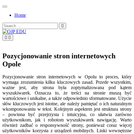
Skip
to
Home
content
Search
for:
OJP EDU
Pozycjonowanie stron internetowych
Opole
Pozycjonowanie stron internetowych w Opolu to proces, który
wymaga zrozumienia kilku kluczowych zasad. Przede wszystkim,
ważne jest, aby strona była zoptymalizowana pod kątem
wyszukiwarek. Oznacza to, że treści na stronie muszą być
wartościowe i unikalne, a także odpowiednio sformatowane. Użycie
słów kluczowych jest istotne, ale należy pamiętać o ich naturalnym
wkomponowaniu w tekst. Kolejnym aspektem jest struktura strony
– powinna być przejrzysta i intuicyjna, co ułatwia zarówno
użytkownikom, jak i robotom wyszukiwarek nawigację. Warto
również zadbać o responsywność strony, ponieważ coraz więcej
użytkowników korzysta z urządzeń mobilnych. Linki wewnętrzne