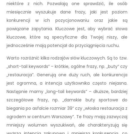
niektóre z nich. Pozwalają one sprawdzić, ile osób
miesięcznie wyszukuje dane frazy, jaki jest poziom
konkurencji w ich pozycjonowaniu oraz jakie są
powiązane zapytania. Kluczowe jest, aby wybrać słowa
kluczowe, które są specyficzne dla Twojej niszy, ale
jednocześnie mają potencjał do przyciągnięcia ruchu.
Warto rozróżnić kilka rodzajów słów kluczowych. Są to tzw.
„short-tail keywords” – krótkie, ogólne frazy, np. „buty” czy
„restauracja”. Generują one duży ruch, ale konkurencja
jest ogromna, a intencja użytkownika często niejasna.
Następnie mamy „long-tail keywords” – dłuższe, bardziej
szczegółowe frazy, np. „damskie buty sportowe do
biegania po asfalcie rozmiar 39” czy „włoska restauracja z
ogrodem w centrum Warszawy”. Te frazy mają zazwyczaj
mniejszy wolumen wyszukiwań, ale charakteryzują się
wyższą intencją zakupową i mniejszą konkurencją, co