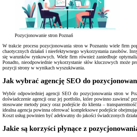
Pozycjonowanie stron Poznań
W trakcie procesu pozycjonowania stron w Poznaniu wiele firm pop
chaotycznych działań i nieefektywnego wykorzystania zasobów. Inny
się warunków rynkowych. Wiele firm również zaniedbuje optymaliza
Ponadto, nieodpowiednie wykorzystanie słów kluczowych może prowa
pozycji strony w wynikach wyszukiwania.
Jak wybrać agencję SEO do pozycjonowani
Wybór odpowiedniej agencji SEO do pozycjonowania stron w Pozn
doświadczenie agencji oraz jej portfolio, które powinno zawierać
stosowane metody pracy oraz podejście do klienta – transparentnoś
idealna agencja powinna oferować kompleksowe podejście obejmujące 
Koszt usług powinien być adekwatny do jakości świadczonych działań;
Jakie są korzyści płynące z pozycjonowani