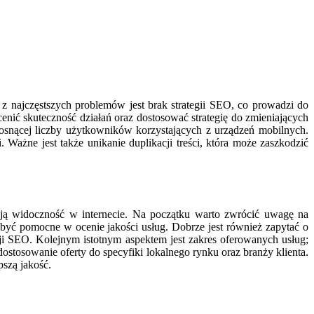
z najczęstszych problemów jest brak strategii SEO, co prowadzi do
nić skuteczność działań oraz dostosować strategię do zmieniających
rosnącej liczby użytkowników korzystających z urządzeń mobilnych.
ażne jest także unikanie duplikacji treści, która może zaszkodzić
ją widoczność w internecie. Na początku warto zwrócić uwagę na
być pomocne w ocenie jakości usług. Dobrze jest również zapytać o
cji SEO. Kolejnym istotnym aspektem jest zakres oferowanych usług;
stosowanie oferty do specyfiki lokalnego rynku oraz branży klienta.
pszą jakość.