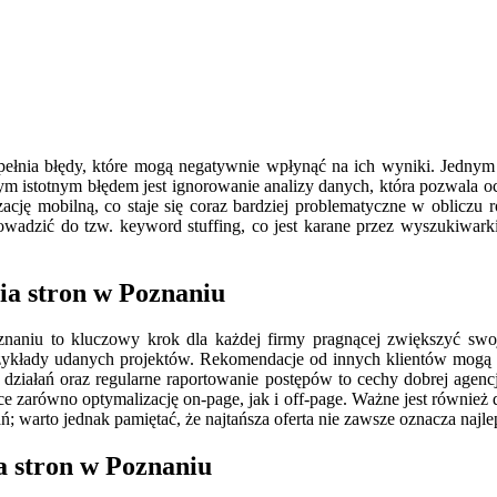
ełnia błędy, które mogą negatywnie wpłynąć na ich wyniki. Jednym 
m istotnym błędem jest ignorowanie analizy danych, która pozwala oce
cję mobilną, co staje się coraz bardziej problematyczne w obliczu 
dzić do tzw. keyword stuffing, co jest karane przez wyszukiwarki. W
a stron w Poznaniu
aniu to kluczowy krok dla każdej firmy pragnącej zwiększyć swo
 przykłady udanych projektów. Rekomendacje od innych klientów mogą 
ć działań oraz regularne raportowanie postępów to cechy dobrej agen
zarówno optymalizację on-page, jak i off-page. Ważne jest również do
 warto jednak pamiętać, że najtańsza oferta nie zawsze oznacza najle
a stron w Poznaniu