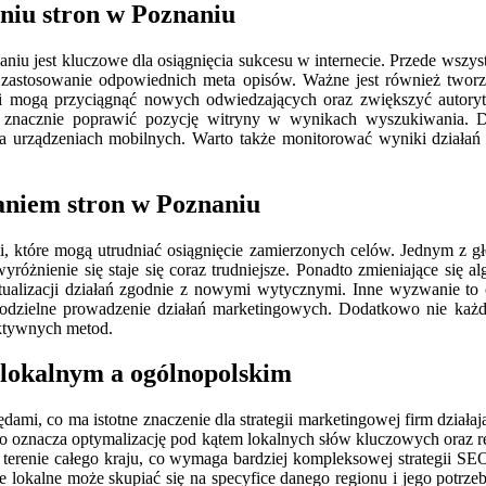
aniu stron w Poznaniu
u jest kluczowe dla osiągnięcia sukcesu w internecie. Przede wszys
astosowanie odpowiednich meta opisów. Ważne jest również tworzeni
ami mogą przyciągnąć nowych odwiedzających oraz zwiększyć autoryte
e znacznie poprawić pozycję witryny w wynikach wyszukiwania. D
na urządzeniach mobilnych. Warto także monitorować wyniki działań
aniem stron w Poznaniu
 które mogą utrudniać osiągnięcie zamierzonych celów. Jednym z gł
wyróżnienie się staje się coraz trudniejsze. Ponadto zmieniające się
tualizacji działań zgodnie z nowymi wytycznymi. Inne wyzwanie to 
modzielne prowadzenie działań marketingowych. Dodatkowo nie każ
ektywnych metod.
 lokalnym a ogólnopolskim
dami, co ma istotne znaczenie dla strategii marketingowej firm dział
e; to oznacza optymalizację pod kątem lokalnych słów kluczowych oraz
a terenie całego kraju, co wymaga bardziej kompleksowej strategii S
nie lokalne może skupiać się na specyfice danego regionu i jego potr