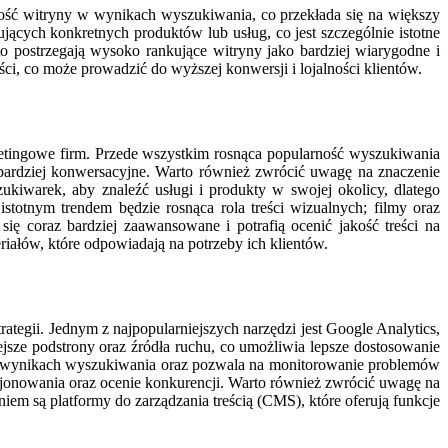
ność witryny w wynikach wyszukiwania, co przekłada się na większy
ących konkretnych produktów lub usług, co jest szczególnie istotne
to postrzegają wysoko rankujące witryny jako bardziej wiarygodne i
i, co może prowadzić do wyższej konwersji i lojalności klientów.
tingowe firm. Przede wszystkim rosnąca popularność wyszukiwania
bardziej konwersacyjne. Warto również zwrócić uwagę na znaczenie
ukiwarek, aby znaleźć usługi i produkty w swojej okolicy, dlatego
totnym trendem będzie rosnąca rola treści wizualnych; filmy oraz
ę coraz bardziej zaawansowane i potrafią ocenić jakość treści na
iałów, które odpowiadają na potrzeby ich klientów.
ategii. Jednym z najpopularniejszych narzędzi jest Google Analytics,
sze podstrony oraz źródła ruchu, co umożliwia lepsze dostosowanie
y w wynikach wyszukiwania oraz pozwala na monitorowanie problemów
cjonowania oraz ocenie konkurencji. Warto również zwrócić uwagę na
em są platformy do zarządzania treścią (CMS), które oferują funkcje