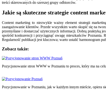
treści skierowanych do szerszej grupy odbiorców.
Jakie są skuteczne strategie content mark
Content marketing to niezwykle ważny element strategii marketi
zaangażowanie klientów. Przede wszystkim warto skupić się na twor
przemyślane i dostarczać użytecznych informacji. Dobrą praktyką je
spośród konkurencji i przyciągnąć uwagę mieszkańców Poznania. Ró
Regularność publikacji jest kluczowa; warto ustalić harmonogram publ
Zobacz także:
Nawigacja
wpisu
Pozycjonowanie stron WWW w Poznaniu to proces, który ma na celu
Pozycjonowanie w Poznaniu, jak w każdym innym mieście, opiera si