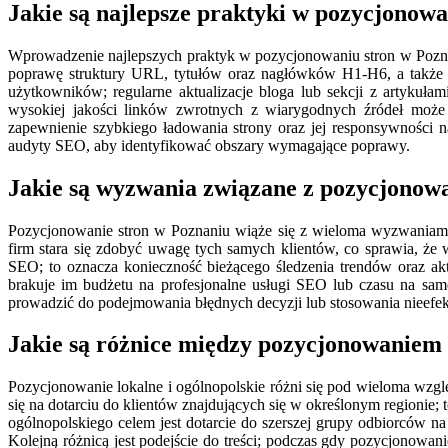
Jakie są najlepsze praktyki w pozycjonow
Wprowadzenie najlepszych praktyk w pozycjonowaniu stron w Poznani
poprawę struktury URL, tytułów oraz nagłówków H1-H6, a także z
użytkowników; regularne aktualizacje bloga lub sekcji z artykuł
wysokiej jakości linków zwrotnych z wiarygodnych źródeł moż
zapewnienie szybkiego ładowania strony oraz jej responsywności 
audyty SEO, aby identyfikować obszary wymagające poprawy.
Jakie są wyzwania związane z pozycjonow
Pozycjonowanie stron w Poznaniu wiąże się z wieloma wyzwaniami,
firm stara się zdobyć uwagę tych samych klientów, co sprawia, że 
SEO; to oznacza konieczność bieżącego śledzenia trendów oraz ak
brakuje im budżetu na profesjonalne usługi SEO lub czasu na sa
prowadzić do podejmowania błędnych decyzji lub stosowania nieef
Jakie są różnice między pozycjonowaniem
Pozycjonowanie lokalne i ogólnopolskie różni się pod wieloma wzglę
się na dotarciu do klientów znajdujących się w określonym regioni
ogólnopolskiego celem jest dotarcie do szerszej grupy odbiorców n
Kolejną różnicą jest podejście do treści; podczas gdy pozycjonowa