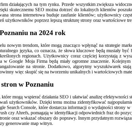
a firm działających na tym rynku. Przede wszystkim zwiększa widocz
Dzięki skutecznemu SEO można dotrzeć do lokalnych klientów poszukuj
wana strona internetowa buduje zaufanie klientów; użytkownicy częs
użytkowników poprzez lepszą strukturę strony oraz wartościowe treśc
 Poznaniu na 2024 rok
elu nowym trendom, które mogą znacząco wpłynąć na strategie marke
aturalnego języka, co oznacza, że słowa kluczowe będą musiały być 
określonych regionach. Użytkownicy coraz częściej korzystają z wysz
cja w Google Moja Firma będą miały ogromne znaczenie. Kolejnym is
ngażowanie na stronie. Dodatkowo, algorytmy wyszukiwarek stają si
owinny więc skupić się na tworzeniu unikalnych i wartościowych mater
 stron w Poznaniu
 które mogą wspierać działania SEO i ułatwiać analizę efektywności str
howań użytkowników. Dzięki temu można zidentyfikować najpopularniej
oogle Search Console, które dostarcza informacji o wydajności stron
rush czy Ahrefs, pomagają w identyfikacji odpowiednich fraz do pozy
tronie oraz wskazać obszary do poprawy. Innym przydatnym rozwiązani
czy generowanie map witryn.