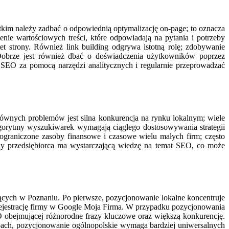
tkim należy zadbać o odpowiednią optymalizację on-page; to oznacza
e wartościowych treści, które odpowiadają na pytania i potrzeby
t strony. Również link building odgrywa istotną rolę; zdobywanie
obrze jest również dbać o doświadczenia użytkowników poprzez
 SEO za pomocą narzędzi analitycznych i regularnie przeprowadzać
ównych problemów jest silna konkurencja na rynku lokalnym; wiele
 algorytmy wyszukiwarek wymagają ciągłego dostosowywania strategii
ograniczone zasoby finansowe i czasowe wielu małych firm; często
dy przedsiębiorca ma wystarczającą wiedzę na temat SEO, co może
ających w Poznaniu. Po pierwsze, pozycjonowanie lokalne koncentruje
 rejestrację firmy w Google Moja Firma. W przypadku pozycjonowania
EO obejmującej różnorodne frazy kluczowe oraz większą konkurencję.
zebach, pozycjonowanie ogólnopolskie wymaga bardziej uniwersalnych