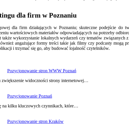
etingu dla firm w Poznaniu
ngowej dla firm działających w Poznaniu; skuteczne podejście do t
zeniu wartościowych materiałów odpowiadających na potrzeby odbiorc
st także wykorzystanie lokalnych wydarzeń czy tematów związanych z re
wnież angażujące formy treści takie jak filmy czy podcasty mogą p
ikacji i trzymać się go, aby budować lojalność czytelników.
Pozycjonowanie stron WWW Poznań
 zwiększenie widoczności strony internetowej…
Pozycjonowanie Poznań
ę na kilku kluczowych czynnikach, które…
Pozycjonowanie stron Kraków