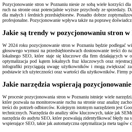
Pozycjonowanie stron w Poznaniu niesie ze sobą wiele korzyści dl
ruch na stronie oraz potencjalnie wyższe przychody ze sprzedaży. 
dla małych i średnich przedsiębiorstw. Ponadto dobrze zoptymalizo
profesjonalne. Pozycjonowanie wpływa także na poprawę doświadczeń 
Jakie są trendy w pozycjonowaniu stron w
W 2024 roku pozycjonowanie stron w Poznaniu będzie podlegać wi
głosowego wymusi na przedsiębiorstwach dostosowanie treści do n
lokalnego SEO, które staje się kluczowe dla firm działających w 
optymalizacja pod kątem lokalnych fraz kluczowych oraz rejestra
infografiki przyciągają uwagę użytkowników i mogą zwiększać zaa
podstawie ich użyteczności oraz wartości dla użytkowników. Firmy p
Jakie narzędzia wspierają pozycjonowanie
W procesie pozycjonowania stron w Poznaniu istnieje wiele narzędzi,
które pozwala na monitorowanie ruchu na stronie oraz analizę zac
treści do potrzeb odbiorców. Kolejnym istotnym narzędziem jest G
technicznych. Narzędzia do analizy słów kluczowych, takie jak SEM
narzędzia do audytu SEO, które pozwalają zidentyfikować błędy na s
wspierające SEO, takie jak automatyczna optymalizacja meta tagów 