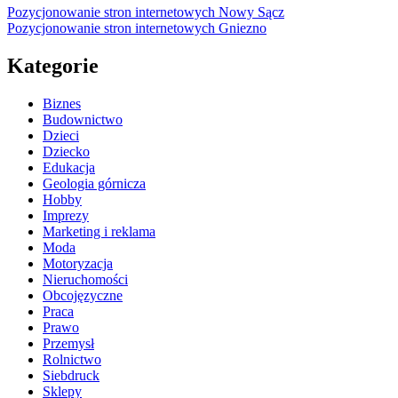
Pozycjonowanie stron internetowych Nowy Sącz
Pozycjonowanie stron internetowych Gniezno
Kategorie
Biznes
Budownictwo
Dzieci
Dziecko
Edukacja
Geologia górnicza
Hobby
Imprezy
Marketing i reklama
Moda
Motoryzacja
Nieruchomości
Obcojęzyczne
Praca
Prawo
Przemysł
Rolnictwo
Siebdruck
Sklepy