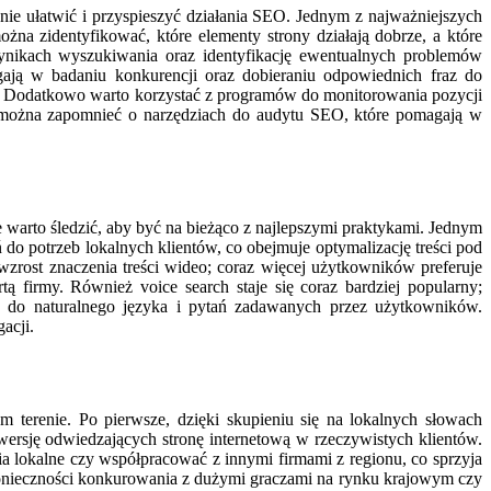
ie ułatwić i przyspieszyć działania SEO. Jednym z najważniejszych
na zidentyfikować, które elementy strony działają dobrze, a które
ynikach wyszukiwania oraz identyfikację ewentualnych problemów
ają w badaniu konkurencji oraz dobieraniu odpowiednich fraz do
ony. Dodatkowo warto korzystać z programów do monitorowania pozycji
e można zapomnieć o narzędziach do audytu SEO, które pomagają w
warto śledzić, aby być na bieżąco z najlepszymi praktykami. Jednym
do potrzeb lokalnych klientów, co obejmuje optymalizację treści pod
rost znaczenia treści wideo; coraz więcej użytkowników preferuje
 firmy. Również voice search staje się coraz bardziej popularny;
O do naturalnego języka i pytań zadawanych przez użytkowników.
acji.
m terenie. Po pierwsze, dzięki skupieniu się na lokalnych słowach
ersję odwiedzających stronę internetową w rzeczywistych klientów.
a lokalne czy współpracować z innymi firmami z regionu, co sprzyja
onieczności konkurowania z dużymi graczami na rynku krajowym czy