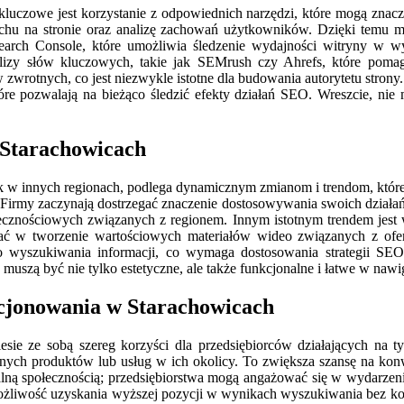
luczowe jest korzystanie z odpowiednich narzędzi, które mogą znaczn
uchu na stronie oraz analizę zachowań użytkowników. Dzięki temu moż
arch Console, które umożliwia śledzenie wydajności witryny w w
lizy słów kluczowych, takie jak SEMrush czy Ahrefs, które pomag
ów zwrotnych, co jest niezwykle istotne dla budowania autorytetu str
re pozwalają na bieżąco śledzić efekty działań SEO. Wreszcie, ni
 Starachowicach
 w innych regionach, podlega dynamicznym zmianom i trendom, które 
Firmy zaczynają dostrzegać znaczenie dostosowywania swoich działań 
znościowych związanych z regionem. Innym istotnym trendem jest wz
wać w tworzenie wartościowych materiałów wideo związanych z ofertą
do wyszukiwania informacji, co wymaga dostosowania strategii SE
szą być nie tylko estetyczne, ale także funkcjonalne i łatwe w nawig
zycjonowania w Starachowicach
ie ze sobą szereg korzyści dla przedsiębiorców działających na ty
ych produktów lub usług w ich okolicy. To zwiększa szansę na konw
kalną społecznością; przedsiębiorstwa mogą angażować się w wydarzeni
ożliwość uzyskania wyższej pozycji w wynikach wyszukiwania bez k