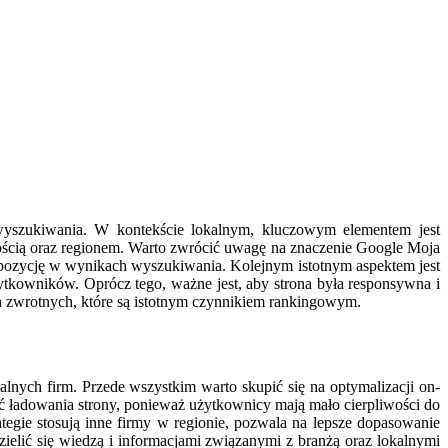
wyszukiwania. W kontekście lokalnym, kluczowym elementem jest
nością oraz regionem. Warto zwrócić uwagę na znaczenie Google Moja
a pozycję w wynikach wyszukiwania. Kolejnym istotnym aspektem jest
użytkowników. Oprócz tego, ważne jest, aby strona była responsywna i
h zwrotnych, które są istotnym czynnikiem rankingowym.
lnych firm. Przede wszystkim warto skupić się na optymalizacji on-
ć ładowania strony, ponieważ użytkownicy mają mało cierpliwości do
ategie stosują inne firmy w regionie, pozwala na lepsze dopasowanie
ielić się wiedzą i informacjami związanymi z branżą oraz lokalnymi