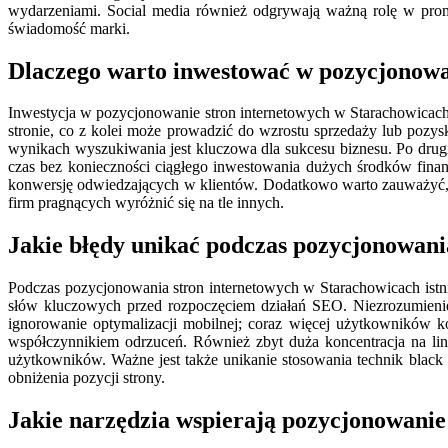
wydarzeniami. Social media również odgrywają ważną rolę w prom
świadomość marki.
Dlaczego warto inwestować w pozycjonowa
Inwestycja w pozycjonowanie stron internetowych w Starachowicach p
stronie, co z kolei może prowadzić do wzrostu sprzedaży lub pozys
wynikach wyszukiwania jest kluczowa dla sukcesu biznesu. Po drug
czas bez konieczności ciągłego inwestowania dużych środków fina
konwersję odwiedzających w klientów. Dodatkowo warto zauważyć, ż
firm pragnących wyróżnić się na tle innych.
Jakie błędy unikać podczas pozycjonowani
Podczas pozycjonowania stron internetowych w Starachowicach istni
słów kluczowych przed rozpoczęciem działań SEO. Niezrozumieni
ignorowanie optymalizacji mobilnej; coraz więcej użytkowników ko
współczynnikiem odrzuceń. Również zbyt duża koncentracja na link
użytkowników. Ważne jest także unikanie stosowania technik black
obniżenia pozycji strony.
Jakie narzędzia wspierają pozycjonowanie