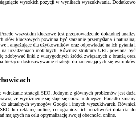
 osiągnięcie wysokich pozycji w wynikach wyszukiwania. Dodatkowo
 Przede wszystkim kluczowe jest przeprowadzenie dokładnej analizy
tych słów kluczowych powinna być starannie przemyślana i naturalna;
owe i angażujące dla użytkowników oraz odpowiadać na ich pytania i
ość na urządzeniach mobilnych. Również struktura URL powinna być
się zdobywać linki z wiarygodnych źródeł związanych z branżą oraz
a bieżąco dostosowywanie strategii do zmieniających się warunków
chowicach
e wdrażanie strategii SEO. Jednym z głównych problemów jest duża
wia, że wyróżnienie się staje się coraz trudniejsze. Ponadto zmiany
ii do aktualnych wymogów Google i innych wyszukiwarek. Również
SEO lub reklamę online, co ogranicza ich możliwości dotarcia do
ań mających na celu optymalizację swojej obecności online.