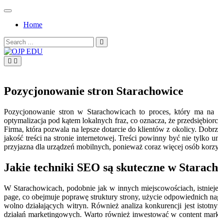
Skip
to
Home
content
Search
for:
OJP EDU
Pozycjonowanie stron Starachowice
Pozycjonowanie stron w Starachowicach to proces, który ma na
optymalizacja pod kątem lokalnych fraz, co oznacza, że przedsiębi
Firma, która pozwala na lepsze dotarcie do klientów z okolicy. Do
jakość treści na stronie internetowej. Treści powinny być nie tylko
przyjazna dla urządzeń mobilnych, ponieważ coraz więcej osób korz
Jakie techniki SEO są skuteczne w Starac
W Starachowicach, podobnie jak w innych miejscowościach, istnieje
page, co obejmuje poprawę struktury strony, użycie odpowiednich n
wolno działających witryn. Również analiza konkurencji jest istotn
działań marketingowych. Warto również inwestować w content market