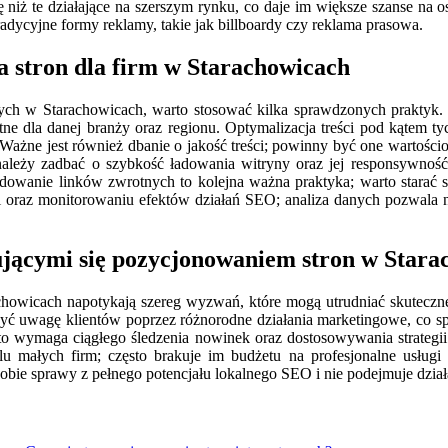
 niż te działające na szerszym rynku, co daje im większe szanse na
radycyjne formy reklamy, takie jak billboardy czy reklama prasowa.
a stron dla firm w Starachowicach
cych w Starachowicach, warto stosować kilka sprawdzonych praktyk.
antne dla danej branży oraz regionu. Optymalizacja treści pod kątem 
Ważne jest również dbanie o jakość treści; powinny być one wartości
; należy zadbać o szybkość ładowania witryny oraz jej responsywn
dowanie linków zwrotnych to kolejna ważna praktyka; warto starać 
i oraz monitorowaniu efektów działań SEO; analiza danych pozwala n
ującymi się pozycjonowaniem stron w Stara
chowicach napotykają szereg wyzwań, które mogą utrudniać skuteczn
być uwagę klientów poprzez różnorodne działania marketingowe, co spra
o wymaga ciągłego śledzenia nowinek oraz dostosowywania strateg
u małych firm; często brakuje im budżetu na profesjonalne usługi 
obie sprawy z pełnego potencjału lokalnego SEO i nie podejmuje dział