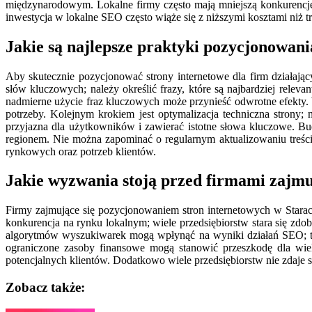
międzynarodowym. Lokalne firmy często mają mniejszą konkurencję
inwestycja w lokalne SEO często wiąże się z niższymi kosztami niż t
Jakie są najlepsze praktyki pozycjonowani
Aby skutecznie pozycjonować strony internetowe dla firm działają
słów kluczowych; należy określić frazy, które są najbardziej relev
nadmierne użycie fraz kluczowych może przynieść odwrotne efekty. 
potrzeby. Kolejnym krokiem jest optymalizacja techniczna strony
przyjazna dla użytkowników i zawierać istotne słowa kluczowe. Bu
regionem. Nie można zapominać o regularnym aktualizowaniu treśc
rynkowych oraz potrzeb klientów.
Jakie wyzwania stoją przed firmami zajm
Firmy zajmujące się pozycjonowaniem stron internetowych w Stara
konkurencja na rynku lokalnym; wiele przedsiębiorstw stara się zdo
algorytmów wyszukiwarek mogą wpłynąć na wyniki działań SEO; t
ograniczone zasoby finansowe mogą stanowić przeszkodę dla wiel
potencjalnych klientów. Dodatkowo wiele przedsiębiorstw nie zdaje s
Zobacz także: