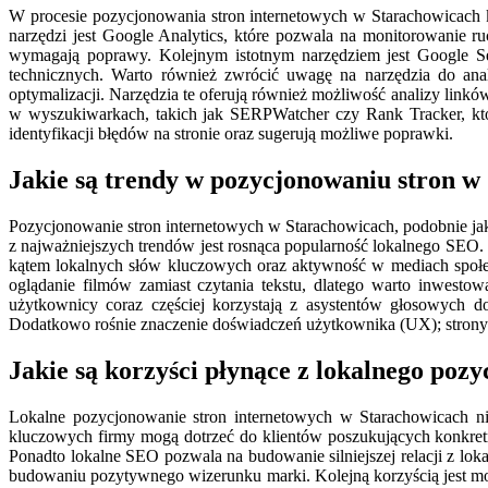
W procesie pozycjonowania stron internetowych w Starachowicach k
narzędzi jest Google Analytics, które pozwala na monitorowanie r
wymagają poprawy. Kolejnym istotnym narzędziem jest Google Se
technicznych. Warto również zwrócić uwagę na narzędzia do ana
optymalizacji. Narzędzia te oferują również możliwość analizy link
w wyszukiwarkach, takich jak SERPWatcher czy Rank Tracker, któ
identyfikacji błędów na stronie oraz sugerują możliwe poprawki.
Jakie są trendy w pozycjonowaniu stron w
Pozycjonowanie stron internetowych w Starachowicach, podobnie jak
z najważniejszych trendów jest rosnąca popularność lokalnego SEO. 
kątem lokalnych słów kluczowych oraz aktywność w mediach społec
oglądanie filmów zamiast czytania tekstu, dlatego warto inwesto
użytkownicy coraz częściej korzystają z asystentów głosowych 
Dodatkowo rośnie znaczenie doświadczeń użytkownika (UX); strony mu
Jakie są korzyści płynące z lokalnego po
Lokalne pozycjonowanie stron internetowych w Starachowicach nies
kluczowych firmy mogą dotrzeć do klientów poszukujących konkretn
Ponadto lokalne SEO pozwala na budowanie silniejszej relacji z lo
budowaniu pozytywnego wizerunku marki. Kolejną korzyścią jest m