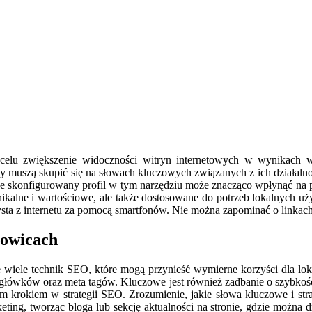
 celu zwiększenie widoczności witryn internetowych w wynikach 
orcy muszą skupić się na słowach kluczowych związanych z ich działal
brze skonfigurowany profil w tym narzędziu może znacząco wpłynąć n
 unikalne i wartościowe, ale także dostosowane do potrzeb lokalnych 
ysta z internetu za pomocą smartfonów. Nie można zapominać o linkac
howicach
 wiele technik SEO, które mogą przynieść wymierne korzyści dla loka
agłówków oraz meta tagów. Kluczowe jest również zadbanie o szybkoś
ym krokiem w strategii SEO. Zrozumienie, jakie słowa kluczowe i str
ing, tworząc bloga lub sekcję aktualności na stronie, gdzie można dz