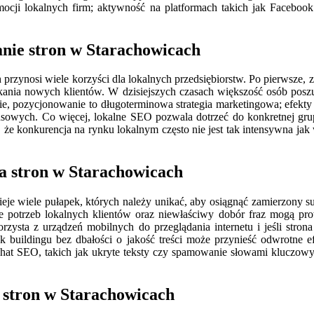
ocji lokalnych firm; aktywność na platformach takich jak Faceboo
nie stron w Starachowicach
rzynosi wiele korzyści dla lokalnych przedsiębiorstw. Po pierwsze, 
kania nowych klientów. W dzisiejszych czasach większość osób poszu
ie, pozycjonowanie to długoterminowa strategia marketingowa; efekt
nsowych. Co więcej, lokalne SEO pozwala dotrzeć do konkretnej grup
e konkurencja na rynku lokalnym często nie jest tak intensywna jak
a stron w Starachowicach
eje wiele pułapek, których należy unikać, aby osiągnąć zamierzony su
e potrzeb lokalnych klientów oraz niewłaściwy dobór fraz mogą pr
rzysta z urządzeń mobilnych do przeglądania internetu i jeśli stro
 buildingu bez dbałości o jakość treści może przynieść odwrotne ef
 hat SEO, takich jak ukryte teksty czy spamowanie słowami kluczowy
 stron w Starachowicach