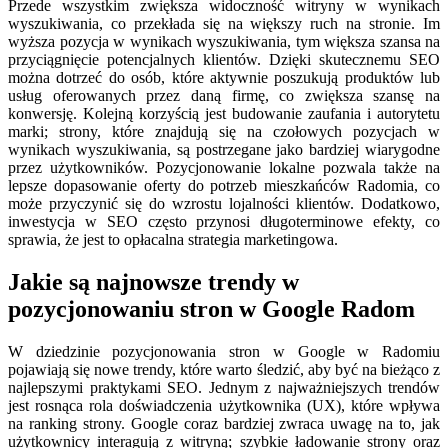
Przede wszystkim zwiększa widoczność witryny w wynikach
wyszukiwania, co przekłada się na większy ruch na stronie. Im
wyższa pozycja w wynikach wyszukiwania, tym większa szansa na
przyciągnięcie potencjalnych klientów. Dzięki skutecznemu SEO
można dotrzeć do osób, które aktywnie poszukują produktów lub
usług oferowanych przez daną firmę, co zwiększa szansę na
konwersję. Kolejną korzyścią jest budowanie zaufania i autorytetu
marki; strony, które znajdują się na czołowych pozycjach w
wynikach wyszukiwania, są postrzegane jako bardziej wiarygodne
przez użytkowników. Pozycjonowanie lokalne pozwala także na
lepsze dopasowanie oferty do potrzeb mieszkańców Radomia, co
może przyczynić się do wzrostu lojalności klientów. Dodatkowo,
inwestycja w SEO często przynosi długoterminowe efekty, co
sprawia, że jest to opłacalna strategia marketingowa.
Jakie są najnowsze trendy w
pozycjonowaniu stron w Google Radom
W dziedzinie pozycjonowania stron w Google w Radomiu
pojawiają się nowe trendy, które warto śledzić, aby być na bieżąco z
najlepszymi praktykami SEO. Jednym z najważniejszych trendów
jest rosnąca rola doświadczenia użytkownika (UX), które wpływa
na ranking strony. Google coraz bardziej zwraca uwagę na to, jak
użytkownicy interagują z witryną; szybkie ładowanie strony oraz