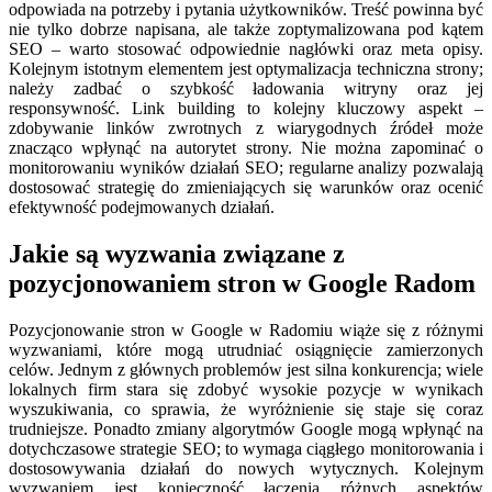
odpowiada na potrzeby i pytania użytkowników. Treść powinna być
nie tylko dobrze napisana, ale także zoptymalizowana pod kątem
SEO – warto stosować odpowiednie nagłówki oraz meta opisy.
Kolejnym istotnym elementem jest optymalizacja techniczna strony;
należy zadbać o szybkość ładowania witryny oraz jej
responsywność. Link building to kolejny kluczowy aspekt –
zdobywanie linków zwrotnych z wiarygodnych źródeł może
znacząco wpłynąć na autorytet strony. Nie można zapominać o
monitorowaniu wyników działań SEO; regularne analizy pozwalają
dostosować strategię do zmieniających się warunków oraz ocenić
efektywność podejmowanych działań.
Jakie są wyzwania związane z
pozycjonowaniem stron w Google Radom
Pozycjonowanie stron w Google w Radomiu wiąże się z różnymi
wyzwaniami, które mogą utrudniać osiągnięcie zamierzonych
celów. Jednym z głównych problemów jest silna konkurencja; wiele
lokalnych firm stara się zdobyć wysokie pozycje w wynikach
wyszukiwania, co sprawia, że wyróżnienie się staje się coraz
trudniejsze. Ponadto zmiany algorytmów Google mogą wpłynąć na
dotychczasowe strategie SEO; to wymaga ciągłego monitorowania i
dostosowywania działań do nowych wytycznych. Kolejnym
wyzwaniem jest konieczność łączenia różnych aspektów