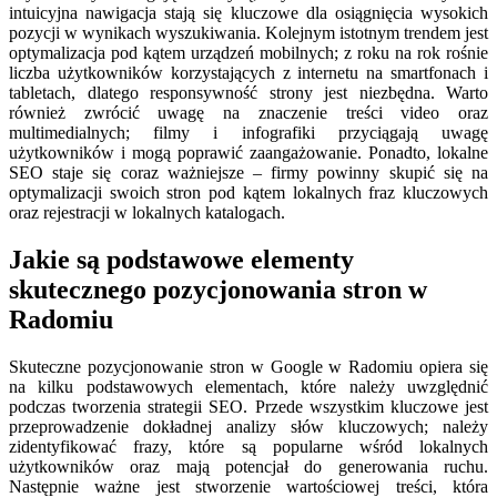
intuicyjna nawigacja stają się kluczowe dla osiągnięcia wysokich
pozycji w wynikach wyszukiwania. Kolejnym istotnym trendem jest
optymalizacja pod kątem urządzeń mobilnych; z roku na rok rośnie
liczba użytkowników korzystających z internetu na smartfonach i
tabletach, dlatego responsywność strony jest niezbędna. Warto
również zwrócić uwagę na znaczenie treści video oraz
multimedialnych; filmy i infografiki przyciągają uwagę
użytkowników i mogą poprawić zaangażowanie. Ponadto, lokalne
SEO staje się coraz ważniejsze – firmy powinny skupić się na
optymalizacji swoich stron pod kątem lokalnych fraz kluczowych
oraz rejestracji w lokalnych katalogach.
Jakie są podstawowe elementy
skutecznego pozycjonowania stron w
Radomiu
Skuteczne pozycjonowanie stron w Google w Radomiu opiera się
na kilku podstawowych elementach, które należy uwzględnić
podczas tworzenia strategii SEO. Przede wszystkim kluczowe jest
przeprowadzenie dokładnej analizy słów kluczowych; należy
zidentyfikować frazy, które są popularne wśród lokalnych
użytkowników oraz mają potencjał do generowania ruchu.
Następnie ważne jest stworzenie wartościowej treści, która