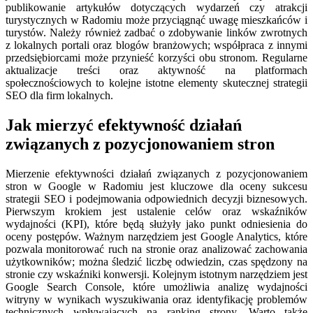
publikowanie artykułów dotyczących wydarzeń czy atrakcji
turystycznych w Radomiu może przyciągnąć uwagę mieszkańców i
turystów. Należy również zadbać o zdobywanie linków zwrotnych
z lokalnych portali oraz blogów branżowych; współpraca z innymi
przedsiębiorcami może przynieść korzyści obu stronom. Regularne
aktualizacje treści oraz aktywność na platformach
społecznościowych to kolejne istotne elementy skutecznej strategii
SEO dla firm lokalnych.
Jak mierzyć efektywność działań
związanych z pozycjonowaniem stron
Mierzenie efektywności działań związanych z pozycjonowaniem
stron w Google w Radomiu jest kluczowe dla oceny sukcesu
strategii SEO i podejmowania odpowiednich decyzji biznesowych.
Pierwszym krokiem jest ustalenie celów oraz wskaźników
wydajności (KPI), które będą służyły jako punkt odniesienia do
oceny postępów. Ważnym narzędziem jest Google Analytics, które
pozwala monitorować ruch na stronie oraz analizować zachowania
użytkowników; można śledzić liczbę odwiedzin, czas spędzony na
stronie czy wskaźniki konwersji. Kolejnym istotnym narzędziem jest
Google Search Console, które umożliwia analizę wydajności
witryny w wynikach wyszukiwania oraz identyfikację problemów
technicznych wpływających na ranking strony. Warto także