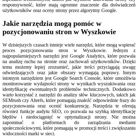
responsywność, które mają ogromne znaczenie dla doświadczeń
użytkowników oraz oceny strony przez algorytmy Google.
Jakie narzędzia mogą pomóc w
pozycjonowaniu stron w Wyszkowie
W dzisiejszych czasach istnieje wiele narzędzi, które mogą wspierać
proces pozycjonowania stron w Wyszkowie. Jednym z
najpopularniejszych narzędzi jest Google Analytics, które pozwala
na analizę ruchu na stronie oraz zachowań użytkowników. Dzięki
temu możemy lepiej zrozumieć, jakie treści przyciągają uwagę
odwiedzających oraz jakie obszary wymagają poprawy. Innym
istotnym narzędziem jest Google Search Console, które umożliwia
monitorowanie wydajności strony w wynikach wyszukiwania oraz
identyfikację ewentualnych problemów technicznych. Dodatkowo
warto korzystać z narzędzi do analizy słów kluczowych, takich jak
SEMrush czy Ahrefs, które pomagają znaleźć odpowiednie frazy do
pozycjonowania oraz ocenić konkurencję. Narzędzia te oferują
również funkcje audytu SEO, co pozwala na szybką identyfikację
błędów i niedociągnięć w optymalizacji strony. Nie można
zapominać o platformach do zarządzania mediami
społecznościowymi, które pomagają w promocji treści i zwiększaniu
widoczności marki w sieci.