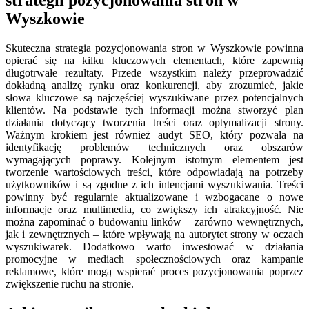
Wyszkowie
Skuteczna strategia pozycjonowania stron w Wyszkowie powinna
opierać się na kilku kluczowych elementach, które zapewnią
długotrwałe rezultaty. Przede wszystkim należy przeprowadzić
dokładną analizę rynku oraz konkurencji, aby zrozumieć, jakie
słowa kluczowe są najczęściej wyszukiwane przez potencjalnych
klientów. Na podstawie tych informacji można stworzyć plan
działania dotyczący tworzenia treści oraz optymalizacji strony.
Ważnym krokiem jest również audyt SEO, który pozwala na
identyfikację problemów technicznych oraz obszarów
wymagających poprawy. Kolejnym istotnym elementem jest
tworzenie wartościowych treści, które odpowiadają na potrzeby
użytkowników i są zgodne z ich intencjami wyszukiwania. Treści
powinny być regularnie aktualizowane i wzbogacane o nowe
informacje oraz multimedia, co zwiększy ich atrakcyjność. Nie
można zapominać o budowaniu linków – zarówno wewnętrznych,
jak i zewnętrznych – które wpływają na autorytet strony w oczach
wyszukiwarek. Dodatkowo warto inwestować w działania
promocyjne w mediach społecznościowych oraz kampanie
reklamowe, które mogą wspierać proces pozycjonowania poprzez
zwiększenie ruchu na stronie.