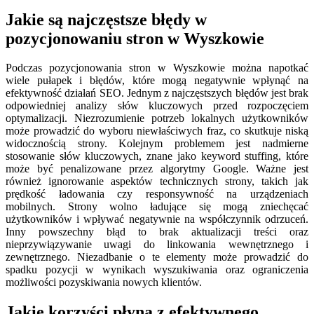
Jakie są najczęstsze błędy w
pozycjonowaniu stron w Wyszkowie
Podczas pozycjonowania stron w Wyszkowie można napotkać
wiele pułapek i błędów, które mogą negatywnie wpłynąć na
efektywność działań SEO. Jednym z najczęstszych błędów jest brak
odpowiedniej analizy słów kluczowych przed rozpoczęciem
optymalizacji. Niezrozumienie potrzeb lokalnych użytkowników
może prowadzić do wyboru niewłaściwych fraz, co skutkuje niską
widocznością strony. Kolejnym problemem jest nadmierne
stosowanie słów kluczowych, znane jako keyword stuffing, które
może być penalizowane przez algorytmy Google. Ważne jest
również ignorowanie aspektów technicznych strony, takich jak
prędkość ładowania czy responsywność na urządzeniach
mobilnych. Strony wolno ładujące się mogą zniechęcać
użytkowników i wpływać negatywnie na współczynnik odrzuceń.
Inny powszechny błąd to brak aktualizacji treści oraz
nieprzywiązywanie uwagi do linkowania wewnętrznego i
zewnętrznego. Niezadbanie o te elementy może prowadzić do
spadku pozycji w wynikach wyszukiwania oraz ograniczenia
możliwości pozyskiwania nowych klientów.
Jakie korzyści płyną z efektywnego