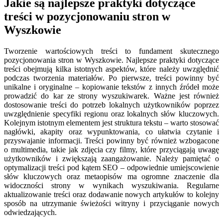
Jakie są najlepsze praktyki dotyczące
treści w pozycjonowaniu stron w
Wyszkowie
Tworzenie wartościowych treści to fundament skutecznego
pozycjonowania stron w Wyszkowie. Najlepsze praktyki dotyczące
treści obejmują kilka istotnych aspektów, które należy uwzględnić
podczas tworzenia materiałów. Po pierwsze, treści powinny być
unikalne i oryginalne – kopiowanie tekstów z innych źródeł może
prowadzić do kar ze strony wyszukiwarek. Ważne jest również
dostosowanie treści do potrzeb lokalnych użytkowników poprzez
uwzględnienie specyfiki regionu oraz lokalnych słów kluczowych.
Kolejnym istotnym elementem jest struktura tekstu – warto stosować
nagłówki, akapity oraz wypunktowania, co ułatwia czytanie i
przyswajanie informacji. Treści powinny być również wzbogacone
o multimedia, takie jak zdjęcia czy filmy, które przyciągają uwagę
użytkowników i zwiększają zaangażowanie. Należy pamiętać o
optymalizacji treści pod kątem SEO – odpowiednie umiejscowienie
słów kluczowych oraz metaopisów ma ogromne znaczenie dla
widoczności strony w wynikach wyszukiwania. Regularne
aktualizowanie treści oraz dodawanie nowych artykułów to kolejny
sposób na utrzymanie świeżości witryny i przyciąganie nowych
odwiedzających.