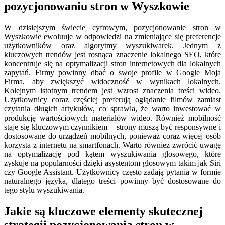
pozycjonowaniu stron w Wyszkowie
W dzisiejszym świecie cyfrowym, pozycjonowanie stron w
Wyszkowie ewoluuje w odpowiedzi na zmieniające się preferencje
użytkowników oraz algorytmy wyszukiwarek. Jednym z
kluczowych trendów jest rosnąca znaczenie lokalnego SEO, które
koncentruje się na optymalizacji stron internetowych dla lokalnych
zapytań. Firmy powinny dbać o swoje profile w Google Moja
Firma, aby zwiększyć widoczność w wynikach lokalnych.
Kolejnym istotnym trendem jest wzrost znaczenia treści wideo.
Użytkownicy coraz częściej preferują oglądanie filmów zamiast
czytania długich artykułów, co sprawia, że warto inwestować w
produkcję wartościowych materiałów wideo. Również mobilność
staje się kluczowym czynnikiem – strony muszą być responsywne i
dostosowane do urządzeń mobilnych, ponieważ coraz więcej osób
korzysta z internetu na smartfonach. Warto również zwrócić uwagę
na optymalizację pod kątem wyszukiwania głosowego, które
zyskuje na popularności dzięki asystentom głosowym takim jak Siri
czy Google Assistant. Użytkownicy często zadają pytania w formie
naturalnego języka, dlatego treści powinny być dostosowane do
tego stylu wyszukiwania.
Jakie są kluczowe elementy skutecznej
strategii pozycjonowania stron w