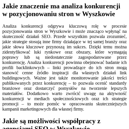
Jakie znaczenie ma analiza konkurencji
w pozycjonowaniu stron w Wyszkowie
Analiza konkurencji odgrywa kluczową rolę w procesie
pozycjonowania stron w Wyszkowie i może znacząco wpłynąć na
skuteczność działań SEO. Przede wszystkim pozwala zrozumieć,
jakie strategie stosują inne firmy działające w tej samej branży oraz
jakie słowa kluczowe przynoszą im sukces. Dzięki temu można
zidentyfikować luki rynkowe oraz obszary, które wymagają
poprawy lub są niedostatecznie zagospodarowane przez
konkurencję. Analiza konkurencji powinna obejmować badanie ich
profili backlinkowych – linki prowadzące do ich stron mogą
stanowić cenne źródło inspiracji dla własnych działań link
buildingowych. Ważne jest także monitorowanie jakości treści
publikowanych przez konkurencję – to pozwala ocenić standardy
branżowe oraz dostarczyć pomysłów na tworzenie lepszych
materiałów. Dodatkowo warto zwrócić uwagę na aktywność
konkurencji w mediach społecznościowych oraz ich strategie
promocji – to może pomóc w opracowaniu skuteczniejszych
kampanii marketingowych dla własnej firmy.
Jakie są możliwości współpracy z
agencjami SEO w Wyszkowie