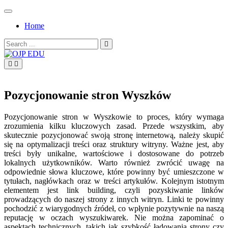
Skip
to
Home
content
Search
for:
OJP EDU
Pozycjonowanie stron Wyszków
Pozycjonowanie stron w Wyszkowie to proces, który wymaga
zrozumienia kilku kluczowych zasad. Przede wszystkim, aby
skutecznie pozycjonować swoją stronę internetową, należy skupić
się na optymalizacji treści oraz struktury witryny. Ważne jest, aby
treści były unikalne, wartościowe i dostosowane do potrzeb
lokalnych użytkowników. Warto również zwrócić uwagę na
odpowiednie słowa kluczowe, które powinny być umieszczone w
tytułach, nagłówkach oraz w treści artykułów. Kolejnym istotnym
elementem jest link building, czyli pozyskiwanie linków
prowadzących do naszej strony z innych witryn. Linki te powinny
pochodzić z wiarygodnych źródeł, co wpłynie pozytywnie na naszą
reputację w oczach wyszukiwarek. Nie można zapominać o
aspektach technicznych, takich jak szybkość ładowania strony czy