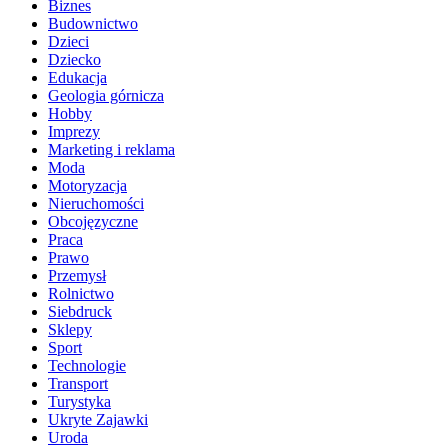
Biznes
Budownictwo
Dzieci
Dziecko
Edukacja
Geologia górnicza
Hobby
Imprezy
Marketing i reklama
Moda
Motoryzacja
Nieruchomości
Obcojęzyczne
Praca
Prawo
Przemysł
Rolnictwo
Siebdruck
Sklepy
Sport
Technologie
Transport
Turystyka
Ukryte Zajawki
Uroda