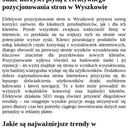
pozycjonowania stron w Wyszkowie
Efektywne pozycjonowanie stron w Wyszkowie przynosi szereg
korzyści zarówno dla lokalnych przedsiębiorców, jak i dla ich
klientów. Przede wszystkim zwiększa widoczność firmy w
internecie, co przekłada się na większy ruch na stronie oraz
potencjalnie wyższe zyski. Klienci poszukujący produktów lub
usług lokalnych często korzystają z wyszukiwarek internetowych,
dlatego obecność na pierwszej stronie wyników wyszukiwania ma
kluczowe znaczenie dla pozyskiwania nowych klientów.
Pozycjonowanie wpływa również na budowanie marki i jej
reputacji – im wyżej znajduje się strona w wynikach wyszukiwania,
tym bardziej wiarygodna wydaje się dla użytkowników. Dodatkowo
dobrze zoptymalizowana strona internetowa przyczynia się do
lepszego doświadczenia użytkowników dzięki szybkiemu
ładowaniu i łatwej nawigacji. To z kolei może prowadzić do
wyższych wskaźników konwersji oraz lojalności klientów.
Efektywne działania SEO mogą również przynieść długofalowe
rezultaty – raz osiągnięte wysokie pozycje mogą utrzymywać się
przez dłuższy czas bez potrzeby ciągłego inwestowania dużych sum
pieniędzy w reklamy płatne.
Jakie są najważniejsze trendy w