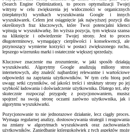
(Search Engine Optimization), to proces optymalizacji Twojej
witryny w celu zwiększenia jej widoczności w organicznych
(niepłatnych) wynikach wyszukiwania Google i innych
wyszukiwarek. Celem jest osiągnięcie jak najwyższej pozycji dla
określonych fraz kluczowych, które Twoi potencjalni klienci
wpisują w wyszukiwarkę. Im wyższa pozycja, tym większa szansa
na kliknięcie i odwiedzenie Twojej strony. Jest to proces
długoterminowy, wymagający cierpliwości i konsekwencji, ale
przynoszący wymierne korzyści w postaci zwiększonego ruchu,
lepszego wizerunku marki i ostatecznie większej sprzedaży.
Kluczowe znaczenie ma zrozumienie, w jaki sposób działają
wyszukiwarki. Algorytmy Google analizują miliony stron
internetowych, aby znaleźć najbardziej relewantne i wartościowe
odpowiedzi na zapytania użytkowników. W tym celu biorą pod
uwagę setki czynników, od jakości treści i struktury strony po jej
szybkość ładowania i doświadczenie użytkownika. Dlatego też, aby
skutecznie rozpocząć przygodę z pozycjonowaniem, musisz
spojrzeć na swoją stronę oczami zarówno użytkownika, jak i
algorytmu wyszukiwarki.
Pozycjonowanie to nie jednorazowe działanie, lecz ciągły proces.
Wymaga regularnej analizy, dostosowywania strategii i reagowania
na zmiany w algorytmach wyszukiwarek oraz zachowaniach
użytkowników. Zaniedbanie któregokolwiek z tych aspektów może