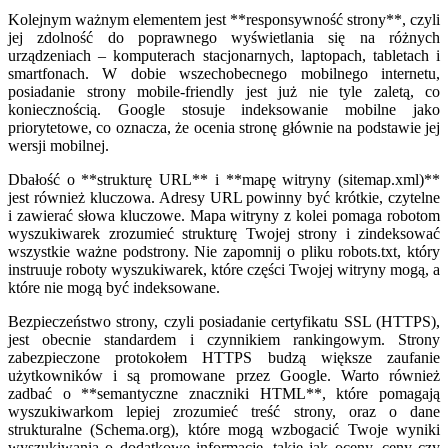
Kolejnym ważnym elementem jest **responsywność strony**, czyli
jej zdolność do poprawnego wyświetlania się na różnych
urządzeniach – komputerach stacjonarnych, laptopach, tabletach i
smartfonach. W dobie wszechobecnego mobilnego internetu,
posiadanie strony mobile-friendly jest już nie tyle zaletą, co
koniecznością. Google stosuje indeksowanie mobilne jako
priorytetowe, co oznacza, że ocenia stronę głównie na podstawie jej
wersji mobilnej.
Dbałość o **strukturę URL** i **mapę witryny (sitemap.xml)**
jest również kluczowa. Adresy URL powinny być krótkie, czytelne
i zawierać słowa kluczowe. Mapa witryny z kolei pomaga robotom
wyszukiwarek zrozumieć strukturę Twojej strony i zindeksować
wszystkie ważne podstrony. Nie zapomnij o pliku robots.txt, który
instruuje roboty wyszukiwarek, które części Twojej witryny mogą, a
które nie mogą być indeksowane.
Bezpieczeństwo strony, czyli posiadanie certyfikatu SSL (HTTPS),
jest obecnie standardem i czynnikiem rankingowym. Strony
zabezpieczone protokołem HTTPS budzą większe zaufanie
użytkowników i są promowane przez Google. Warto również
zadbać o **semantyczne znaczniki HTML**, które pomagają
wyszukiwarkom lepiej zrozumieć treść strony, oraz o dane
strukturalne (Schema.org), które mogą wzbogacić Twoje wyniki
wyszukiwania o dodatkowe informacje, takie jak oceny, ceny czy