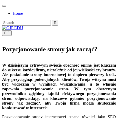
Skip
to
Home
content
Search
for:
OJP EDU
Pozycjonowanie strony jak zacząć?
W dzisiejszym cyfrowym świecie obecność online jest kluczem
do sukcesu każdej firmy, niezależnie od jej wielkości czy branży.
Ale posiadanie strony internetowej to dopiero pierwszy krok.
Aby przyciągnąć potencjalnych klientów, Twoja witryna musi
być widoczna w wynikach wyszukiwania, a to właśnie
zapewnia pozycjonowanie stron. W tym obszernym
przewodniku zgłębimy tajniki efektywnego pozycjonowania
stron, odpowiadając na kluczowe pytanie: pozycjonowanie
strony jak zacząć?, aby Twoja firma mogła skutecznie
konkurować w internecie.
Pozycjonowanie strony internetowej, znane również jako SEO