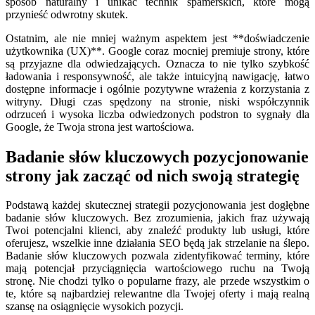
sposób naturalny i unikać technik spamerskich, które mogą
przynieść odwrotny skutek.
Ostatnim, ale nie mniej ważnym aspektem jest **doświadczenie
użytkownika (UX)**. Google coraz mocniej premiuje strony, które
są przyjazne dla odwiedzających. Oznacza to nie tylko szybkość
ładowania i responsywność, ale także intuicyjną nawigację, łatwo
dostępne informacje i ogólnie pozytywne wrażenia z korzystania z
witryny. Długi czas spędzony na stronie, niski współczynnik
odrzuceń i wysoka liczba odwiedzonych podstron to sygnały dla
Google, że Twoja strona jest wartościowa.
Badanie słów kluczowych pozycjonowanie
strony jak zacząć od nich swoją strategię
Podstawą każdej skutecznej strategii pozycjonowania jest dogłębne
badanie słów kluczowych. Bez zrozumienia, jakich fraz używają
Twoi potencjalni klienci, aby znaleźć produkty lub usługi, które
oferujesz, wszelkie inne działania SEO będą jak strzelanie na ślepo.
Badanie słów kluczowych pozwala zidentyfikować terminy, które
mają potencjał przyciągnięcia wartościowego ruchu na Twoją
stronę. Nie chodzi tylko o popularne frazy, ale przede wszystkim o
te, które są najbardziej relewantne dla Twojej oferty i mają realną
szansę na osiągnięcie wysokich pozycji.