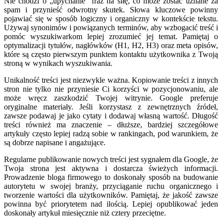
Nie chodzi o „upychanie” fraz na siłę, co może zostać uznane za
spam i przynieść odwrotny skutek. Słowa kluczowe powinny
pojawiać się w sposób logiczny i organiczny w kontekście tekstu.
Używaj synonimów i powiązanych terminów, aby wzbogacić treść i
pomóc wyszukiwarkom lepiej zrozumieć jej temat. Pamiętaj o
optymalizacji tytułów, nagłówków (H1, H2, H3) oraz meta opisów,
które są często pierwszym punktem kontaktu użytkownika z Twoją
stroną w wynikach wyszukiwania.
Unikalność treści jest niezwykle ważna. Kopiowanie treści z innych
stron nie tylko nie przyniesie Ci korzyści w pozycjonowaniu, ale
może wręcz zaszkodzić Twojej witrynie. Google preferuje
oryginalne materiały. Jeśli korzystasz z zewnętrznych źródeł,
zawsze podawaj je jako cytaty i dodawaj własną wartość. Długość
treści również ma znaczenie – dłuższe, bardziej szczegółowe
artykuły często lepiej radzą sobie w rankingach, pod warunkiem, że
są dobrze napisane i angażujące.
Regularne publikowanie nowych treści jest sygnałem dla Google, że
Twoja strona jest aktywna i dostarcza świeżych informacji.
Prowadzenie bloga firmowego to doskonały sposób na budowanie
autorytetu w swojej branży, przyciąganie ruchu organicznego i
tworzenie wartości dla użytkowników. Pamiętaj, że jakość zawsze
powinna być priorytetem nad ilością. Lepiej opublikować jeden
doskonały artykuł miesięcznie niż cztery przeciętne.