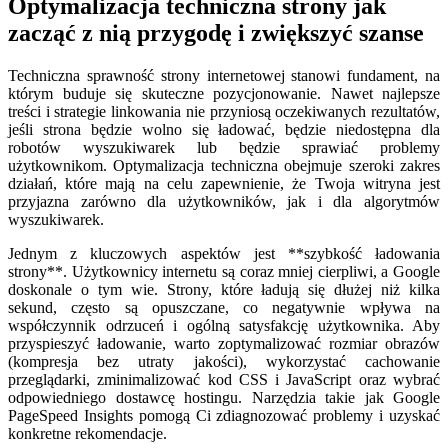
Optymalizacja techniczna strony jak
zacząć z nią przygodę i zwiększyć szanse
Techniczna sprawność strony internetowej stanowi fundament, na
którym buduje się skuteczne pozycjonowanie. Nawet najlepsze
treści i strategie linkowania nie przyniosą oczekiwanych rezultatów,
jeśli strona będzie wolno się ładować, będzie niedostępna dla
robotów wyszukiwarek lub będzie sprawiać problemy
użytkownikom. Optymalizacja techniczna obejmuje szeroki zakres
działań, które mają na celu zapewnienie, że Twoja witryna jest
przyjazna zarówno dla użytkowników, jak i dla algorytmów
wyszukiwarek.
Jednym z kluczowych aspektów jest **szybkość ładowania
strony**. Użytkownicy internetu są coraz mniej cierpliwi, a Google
doskonale o tym wie. Strony, które ładują się dłużej niż kilka
sekund, często są opuszczane, co negatywnie wpływa na
współczynnik odrzuceń i ogólną satysfakcję użytkownika. Aby
przyspieszyć ładowanie, warto zoptymalizować rozmiar obrazów
(kompresja bez utraty jakości), wykorzystać cachowanie
przeglądarki, zminimalizować kod CSS i JavaScript oraz wybrać
odpowiedniego dostawcę hostingu. Narzędzia takie jak Google
PageSpeed Insights pomogą Ci zdiagnozować problemy i uzyskać
konkretne rekomendacje.