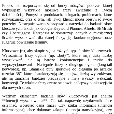
Proces ten rozpoczyna się od burzy mózgów, podczas której
wypisujesz wszystkie możliwe frazy związane z Twoją
działalnością. Pomyśl o produktach, usługach, problemach, które
rozwiązujesz, oraz o tym, jak Twoi klienci mogą opisywać swoje
potrzeby. Następnie warto skorzystać z narzędzi do badania słów
kluczowych, takich jak Google Keyword Planner, Ahrefs, SEMrush
czy Ubersuggest. Narzędzia te dostarczają danych o miesięcznej
liczbie wyszukiwań dla danej frazy, jej konkurencyjności oraz
sugerują powiązane terminy.
Kluczowe jest, aby skupić się na różnych typach słów kluczowych.
Wyróżniamy frazy ogólne (np. „buty”), które mają dużą liczbę
wyszukiwań, ale są bardzo konkurencyjne i trudne do
wypozycjonowania. Następnie frazy z długiego ogona (long-tail
keywords), np. „damskie buty sportowe do biegania po asfalcie
rozmiar 38”, które charakteryzują się mniejszą liczbą wyszukiwań,
ale są znacznie bardziej precyzyjne i mają wyższy wskaźnik
konwersji. Te właśnie frazy często stanowią najlepszy punkt wyjścia
dla nowych stron.
Ważnym elementem badania słów kluczowych jest analiza
**intencji wyszukiwania**. Co tak naprawdę użytkownik chce
osiągnąć, wpisując daną frazę? Czy szuka informacji (intencja
informacyjna), chce dokonać zakupu (intencja transakcyjna), czy