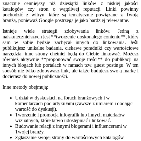
znacznie cenniejszy niż dziesiątki linków z niskiej jakości
katalogów czy stron o wątpliwej reputacji. Linki powinny
pochodzić z witryn, które są tematycznie powiązane z Twoją
branżą, ponieważ Google postrzega je jako bardziej relewantne.
Istnieje wiele strategii zdobywania linków. Jedną z
najskuteczniejszych jest **tworzenie doskonałego contentu**, który
sam w sobie będzie zachęcał innych do linkowania. Jeśli
publikujesz unikalne badania, ciekawe poradniki czy wartościowe
narzędzia, inne strony chętniej będą do Ciebie linkować. Możesz
również aktywnie **proponować swoje treści** do publikacji na
innych blogach lub portalach w ramach tzw. guest postingu. W ten
sposób nie tylko zdobywasz link, ale także budujesz swoją markę i
docierasz do nowej publiczności.
Inne metody obejmują:
Udział w dyskusjach na forach branżowych i w
komentarzach pod artykułami (zawsze z umiarem i dodając
wartość do dyskusji).
Tworzenie i promocja infografik lub innych materiałów
wizualnych, które łatwo udostępniać i linkować.
Budowanie relacji z innymi blogerami i influencerami w
Twojej branży.
Zgłaszanie swojej strony do wartościowych katalogów