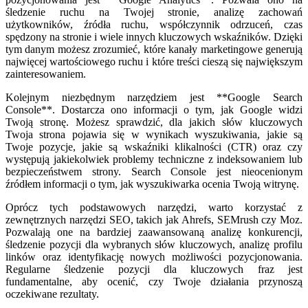
śledzenie ruchu na Twojej stronie, analizę zachowań
użytkowników, źródła ruchu, współczynnik odrzuceń, czas
spędzony na stronie i wiele innych kluczowych wskaźników. Dzięki
tym danym możesz zrozumieć, które kanały marketingowe generują
najwięcej wartościowego ruchu i które treści cieszą się największym
zainteresowaniem.
Kolejnym niezbędnym narzędziem jest **Google Search
Console**. Dostarcza ono informacji o tym, jak Google widzi
Twoją stronę. Możesz sprawdzić, dla jakich słów kluczowych
Twoja strona pojawia się w wynikach wyszukiwania, jakie są
Twoje pozycje, jakie są wskaźniki klikalności (CTR) oraz czy
występują jakiekolwiek problemy techniczne z indeksowaniem lub
bezpieczeństwem strony. Search Console jest nieocenionym
źródłem informacji o tym, jak wyszukiwarka ocenia Twoją witrynę.
Oprócz tych podstawowych narzędzi, warto korzystać z
zewnętrznych narzędzi SEO, takich jak Ahrefs, SEMrush czy Moz.
Pozwalają one na bardziej zaawansowaną analizę konkurencji,
śledzenie pozycji dla wybranych słów kluczowych, analizę profilu
linków oraz identyfikację nowych możliwości pozycjonowania.
Regularne śledzenie pozycji dla kluczowych fraz jest
fundamentalne, aby ocenić, czy Twoje działania przynoszą
oczekiwane rezultaty.