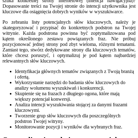
szuka konkretnej strony internetowej (intencja nawigacyjna)?
Dopasowanie treści na Twojej stronie do intencji użytkownika jest
kluczowe dla osiągnięcia dobrych wyników w wyszukiwarce.
Po zebraniu listy potencjalnych słów kluczowych, należy je
skategoryzować i przypisać do konkretnych podstron na Twojej
witrynie. Każda podstrona powinna być zoptymalizowana pod
kątem określonego zestawu powiązanych fraz. Nie próbuj
pozycjonować jednej strony pod zbyt wieloma, różnymi tematami.
Zamiast tego, stwórz dedykowane strony dla kluczowych tematów,
które chcesz poruszyć, i optymalizuj je pod kątem najbardziej
relewantnych słów kluczowych.
Identyfikacja głównych tematów związanych z Twoją branżą
i ofertą.
Wykorzystanie narzędzi do badania słów kluczowych do
analizy wolumenu wyszukiwań i konkurencji.
Skupienie się na frazach z długiego ogona, które mają
większy potencjał konwersji.
Analiza intencji wyszukiwania stojącej za danymi frazami
kluczowymi.
Tworzenie grup słów kluczowych dla poszczególnych
podstron Twojej witryny.
Monitorowanie pozycji i wyników dla wybranych fraz.