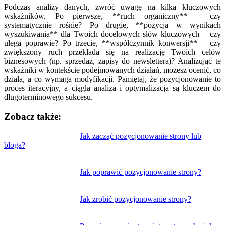
Podczas analizy danych, zwróć uwagę na kilka kluczowych
wskaźników. Po pierwsze, **ruch organiczny** – czy
systematycznie rośnie? Po drugie, **pozycja w wynikach
wyszukiwania** dla Twoich docelowych słów kluczowych – czy
ulega poprawie? Po trzecie, **współczynnik konwersji** – czy
zwiększony ruch przekłada się na realizację Twoich celów
biznesowych (np. sprzedaż, zapisy do newslettera)? Analizując te
wskaźniki w kontekście podejmowanych działań, możesz ocenić, co
działa, a co wymaga modyfikacji. Pamiętaj, że pozycjonowanie to
proces iteracyjny, a ciągła analiza i optymalizacja są kluczem do
długoterminowego sukcesu.
Zobacz także:
Nawigacja
Jak zacząć pozycjonowanie strony lub
bloga?
wpisu
Jak poprawić pozycjonowanie strony?
Jak zrobić pozycjonowanie strony?