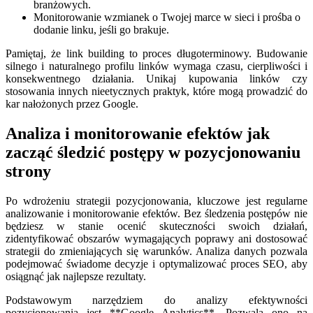
branżowych.
Monitorowanie wzmianek o Twojej marce w sieci i prośba o
dodanie linku, jeśli go brakuje.
Pamiętaj, że link building to proces długoterminowy. Budowanie
silnego i naturalnego profilu linków wymaga czasu, cierpliwości i
konsekwentnego działania. Unikaj kupowania linków czy
stosowania innych nieetycznych praktyk, które mogą prowadzić do
kar nałożonych przez Google.
Analiza i monitorowanie efektów jak
zacząć śledzić postępy w pozycjonowaniu
strony
Po wdrożeniu strategii pozycjonowania, kluczowe jest regularne
analizowanie i monitorowanie efektów. Bez śledzenia postępów nie
będziesz w stanie ocenić skuteczności swoich działań,
zidentyfikować obszarów wymagających poprawy ani dostosować
strategii do zmieniających się warunków. Analiza danych pozwala
podejmować świadome decyzje i optymalizować proces SEO, aby
osiągnąć jak najlepsze rezultaty.
Podstawowym narzędziem do analizy efektywności
pozycjonowania jest **Google Analytics**. Pozwala ono na