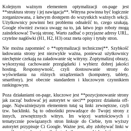
Kolejnym ważnym elementem optymalizacji on-page jest
**struktura strony i jej nawigacja**. Witryna powinna być logicznie
zorganizowana, z łatwym dostępem do wszystkich ważnych sekcji.
Użytkownicy powinni bez problemu odnaleźć to, czego szukają.
Google również zwraca uwagę na to, jak łatwo jego roboty mogą
zaindeksować Twoją stronę. Warto zadbać o przyjazne adresy URL,
czytelne nagłówki (H1, H2, H3) oraz meta opisy i tytuły stron.
Nie można zapomnieć o **optymalizacji technicznej**. Szybkość
ładowania strony jest niezwykle ważna, ponieważ użytkownicy
niechętnie czekają na załadowanie się witryny. Zoptymalizuj obrazy,
wykorzystaj cachowanie przeglądarki i wybierz dobrej jakości
hosting. Responsywność, czyli dostosowanie strony do
wyświetlania na różnych urządzeniach (komputery, tablety,
smartfony), jest obecnie standardem i kluczowym czynnikiem
rankingowym.
Poza działaniami on-page, kluczowe jest **pozycjonowanie strony
jak zacząć budować jej autorytet w sieci** poprzez działania off-
page. Najważniejszym elementem tutaj są linki zewnętrzne, czyli
tzw. backlinki. Są to odnośniki prowadzące do Twojej strony z
innych, zewnętrznych witryn. Im więcej wartościowych i
tematycznie powiązanych stron linkuje do Ciebie, tym wyższy
autorytet przypisuje Ci Google. Ważne jest, aby zdobywać linki w