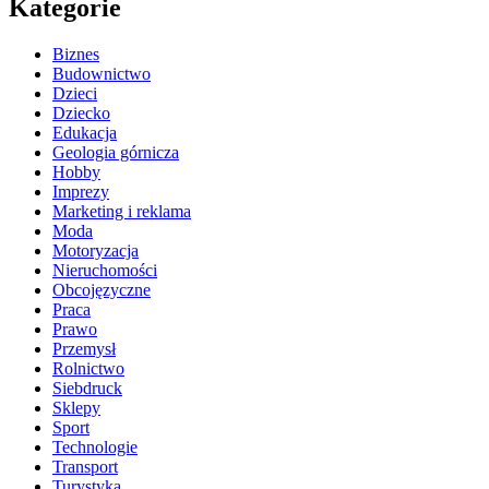
Kategorie
Biznes
Budownictwo
Dzieci
Dziecko
Edukacja
Geologia górnicza
Hobby
Imprezy
Marketing i reklama
Moda
Motoryzacja
Nieruchomości
Obcojęzyczne
Praca
Prawo
Przemysł
Rolnictwo
Siebdruck
Sklepy
Sport
Technologie
Transport
Turystyka