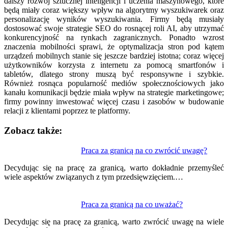
dalszy rozwój sztucznej inteligencji i uczenia maszynowego, które
będą miały coraz większy wpływ na algorytmy wyszukiwarek oraz
personalizację wyników wyszukiwania. Firmy będą musiały
dostosować swoje strategie SEO do rosnącej roli AI, aby utrzymać
konkurencyjność na rynkach zagranicznych. Ponadto wzrost
znaczenia mobilności sprawi, że optymalizacja stron pod kątem
urządzeń mobilnych stanie się jeszcze bardziej istotna; coraz więcej
użytkowników korzysta z internetu za pomocą smartfonów i
tabletów, dlatego strony muszą być responsywne i szybkie.
Również rosnąca popularność mediów społecznościowych jako
kanału komunikacji będzie miała wpływ na strategie marketingowe;
firmy powinny inwestować więcej czasu i zasobów w budowanie
relacji z klientami poprzez te platformy.
Zobacz także:
Nawigacja
Praca za granicą na co zwrócić uwagę?
wpisu
Decydując się na pracę za granicą, warto dokładnie przemyśleć
wiele aspektów związanych z tym przedsięwzięciem.…
Praca za granicą na co uważać?
Decydując się na pracę za granicą, warto zwrócić uwagę na wiele