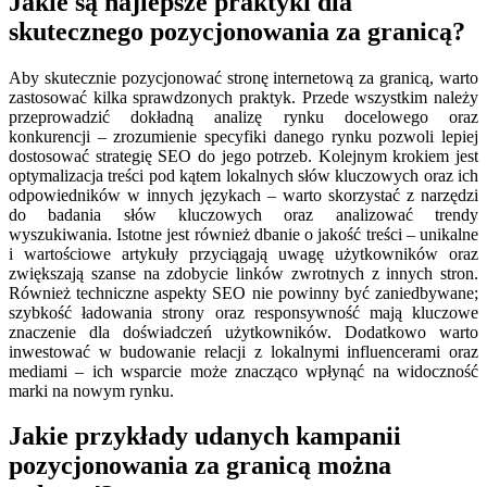
Jakie są najlepsze praktyki dla
skutecznego pozycjonowania za granicą?
Aby skutecznie pozycjonować stronę internetową za granicą, warto
zastosować kilka sprawdzonych praktyk. Przede wszystkim należy
przeprowadzić dokładną analizę rynku docelowego oraz
konkurencji – zrozumienie specyfiki danego rynku pozwoli lepiej
dostosować strategię SEO do jego potrzeb. Kolejnym krokiem jest
optymalizacja treści pod kątem lokalnych słów kluczowych oraz ich
odpowiedników w innych językach – warto skorzystać z narzędzi
do badania słów kluczowych oraz analizować trendy
wyszukiwania. Istotne jest również dbanie o jakość treści – unikalne
i wartościowe artykuły przyciągają uwagę użytkowników oraz
zwiększają szanse na zdobycie linków zwrotnych z innych stron.
Również techniczne aspekty SEO nie powinny być zaniedbywane;
szybkość ładowania strony oraz responsywność mają kluczowe
znaczenie dla doświadczeń użytkowników. Dodatkowo warto
inwestować w budowanie relacji z lokalnymi influencerami oraz
mediami – ich wsparcie może znacząco wpłynąć na widoczność
marki na nowym rynku.
Jakie przykłady udanych kampanii
pozycjonowania za granicą można