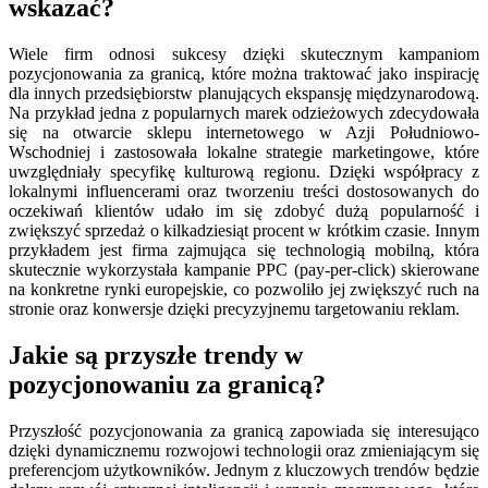
wskazać?
Wiele firm odnosi sukcesy dzięki skutecznym kampaniom
pozycjonowania za granicą, które można traktować jako inspirację
dla innych przedsiębiorstw planujących ekspansję międzynarodową.
Na przykład jedna z popularnych marek odzieżowych zdecydowała
się na otwarcie sklepu internetowego w Azji Południowo-
Wschodniej i zastosowała lokalne strategie marketingowe, które
uwzględniały specyfikę kulturową regionu. Dzięki współpracy z
lokalnymi influencerami oraz tworzeniu treści dostosowanych do
oczekiwań klientów udało im się zdobyć dużą popularność i
zwiększyć sprzedaż o kilkadziesiąt procent w krótkim czasie. Innym
przykładem jest firma zajmująca się technologią mobilną, która
skutecznie wykorzystała kampanie PPC (pay-per-click) skierowane
na konkretne rynki europejskie, co pozwoliło jej zwiększyć ruch na
stronie oraz konwersje dzięki precyzyjnemu targetowaniu reklam.
Jakie są przyszłe trendy w
pozycjonowaniu za granicą?
Przyszłość pozycjonowania za granicą zapowiada się interesująco
dzięki dynamicznemu rozwojowi technologii oraz zmieniającym się
preferencjom użytkowników. Jednym z kluczowych trendów będzie