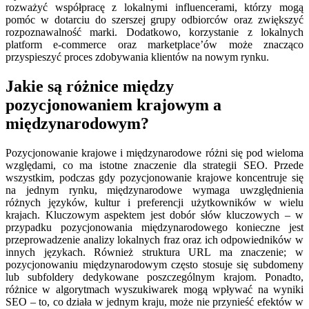
rozważyć współpracę z lokalnymi influencerami, którzy mogą
pomóc w dotarciu do szerszej grupy odbiorców oraz zwiększyć
rozpoznawalność marki. Dodatkowo, korzystanie z lokalnych
platform e-commerce oraz marketplace’ów może znacząco
przyspieszyć proces zdobywania klientów na nowym rynku.
Jakie są różnice między
pozycjonowaniem krajowym a
międzynarodowym?
Pozycjonowanie krajowe i międzynarodowe różni się pod wieloma
względami, co ma istotne znaczenie dla strategii SEO. Przede
wszystkim, podczas gdy pozycjonowanie krajowe koncentruje się
na jednym rynku, międzynarodowe wymaga uwzględnienia
różnych języków, kultur i preferencji użytkowników w wielu
krajach. Kluczowym aspektem jest dobór słów kluczowych – w
przypadku pozycjonowania międzynarodowego konieczne jest
przeprowadzenie analizy lokalnych fraz oraz ich odpowiedników w
innych językach. Również struktura URL ma znaczenie; w
pozycjonowaniu międzynarodowym często stosuje się subdomeny
lub subfoldery dedykowane poszczególnym krajom. Ponadto,
różnice w algorytmach wyszukiwarek mogą wpływać na wyniki
SEO – to, co działa w jednym kraju, może nie przynieść efektów w