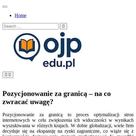
Skip
to
Home
content
Search
for:
OJP EDU
Pozycjonowanie za granicą – na co
zwracać uwagę?
Pozycjonowanie za granicą to proces optymalizacji stron
internetowych w celu zwiększenia ich widoczności w wynikach
wyszukiwania w różnych krajach. W dobie globalizacji, wiele firm
decyduje się na ekspansję na rynki zagraniczne, co wiąże się z