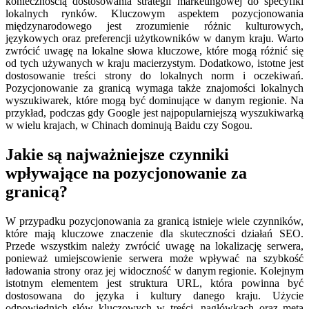
koniecznością dostosowania strategii marketingowej do specyfiki
lokalnych rynków. Kluczowym aspektem pozycjonowania
międzynarodowego jest zrozumienie różnic kulturowych,
językowych oraz preferencji użytkowników w danym kraju. Warto
zwrócić uwagę na lokalne słowa kluczowe, które mogą różnić się
od tych używanych w kraju macierzystym. Dodatkowo, istotne jest
dostosowanie treści strony do lokalnych norm i oczekiwań.
Pozycjonowanie za granicą wymaga także znajomości lokalnych
wyszukiwarek, które mogą być dominujące w danym regionie. Na
przykład, podczas gdy Google jest najpopularniejszą wyszukiwarką
w wielu krajach, w Chinach dominują Baidu czy Sogou.
Jakie są najważniejsze czynniki
wpływające na pozycjonowanie za
granicą?
W przypadku pozycjonowania za granicą istnieje wiele czynników,
które mają kluczowe znaczenie dla skuteczności działań SEO.
Przede wszystkim należy zwrócić uwagę na lokalizację serwera,
ponieważ umiejscowienie serwera może wpływać na szybkość
ładowania strony oraz jej widoczność w danym regionie. Kolejnym
istotnym elementem jest struktura URL, która powinna być
dostosowana do języka i kultury danego kraju. Użycie
odpowiednich słów kluczowych w treści, nagłówkach oraz meta