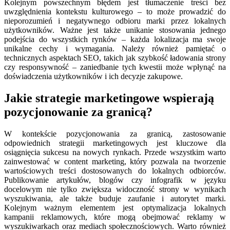
Kolejnym powszechnym błędem jest tłumaczenie treści bez
uwzględnienia kontekstu kulturowego – to może prowadzić do
nieporozumień i negatywnego odbioru marki przez lokalnych
użytkowników. Ważne jest także unikanie stosowania jednego
podejścia do wszystkich rynków – każda lokalizacja ma swoje
unikalne cechy i wymagania. Należy również pamiętać o
technicznych aspektach SEO, takich jak szybkość ładowania strony
czy responsywność – zaniedbanie tych kwestii może wpłynąć na
doświadczenia użytkowników i ich decyzje zakupowe.
Jakie strategie marketingowe wspierają
pozycjonowanie za granicą?
W kontekście pozycjonowania za granicą, zastosowanie
odpowiednich strategii marketingowych jest kluczowe dla
osiągnięcia sukcesu na nowych rynkach. Przede wszystkim warto
zainwestować w content marketing, który pozwala na tworzenie
wartościowych treści dostosowanych do lokalnych odbiorców.
Publikowanie artykułów, blogów czy infografik w języku
docelowym nie tylko zwiększa widoczność strony w wynikach
wyszukiwania, ale także buduje zaufanie i autorytet marki.
Kolejnym ważnym elementem jest optymalizacja lokalnych
kampanii reklamowych, które mogą obejmować reklamy w
wyszukiwarkach oraz mediach społecznościowych. Warto również