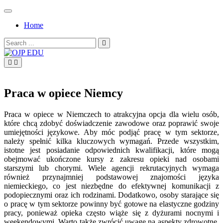
Skip
to
Home
content
Search
for:
OJP EDU
Praca w opiece Niemcy
Praca w opiece w Niemczech to atrakcyjna opcja dla wielu osób,
które chcą zdobyć doświadczenie zawodowe oraz poprawić swoje
umiejętności językowe. Aby móc podjąć pracę w tym sektorze,
należy spełnić kilka kluczowych wymagań. Przede wszystkim,
istotne jest posiadanie odpowiednich kwalifikacji, które mogą
obejmować ukończone kursy z zakresu opieki nad osobami
starszymi lub chorymi. Wiele agencji rekrutacyjnych wymaga
również przynajmniej podstawowej znajomości języka
niemieckiego, co jest niezbędne do efektywnej komunikacji z
podopiecznymi oraz ich rodzinami. Dodatkowo, osoby starające się
o pracę w tym sektorze powinny być gotowe na elastyczne godziny
pracy, ponieważ opieka często wiąże się z dyżurami nocnymi i
weekendowymi. Warto także zwrócić uwagę na aspekty zdrowotne,