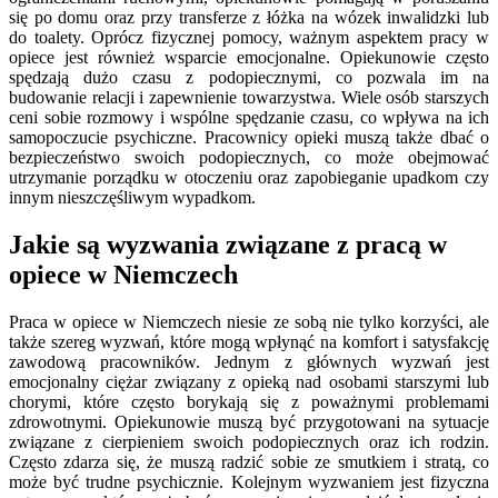
się po domu oraz przy transferze z łóżka na wózek inwalidzki lub
do toalety. Oprócz fizycznej pomocy, ważnym aspektem pracy w
opiece jest również wsparcie emocjonalne. Opiekunowie często
spędzają dużo czasu z podopiecznymi, co pozwala im na
budowanie relacji i zapewnienie towarzystwa. Wiele osób starszych
ceni sobie rozmowy i wspólne spędzanie czasu, co wpływa na ich
samopoczucie psychiczne. Pracownicy opieki muszą także dbać o
bezpieczeństwo swoich podopiecznych, co może obejmować
utrzymanie porządku w otoczeniu oraz zapobieganie upadkom czy
innym nieszczęśliwym wypadkom.
Jakie są wyzwania związane z pracą w
opiece w Niemczech
Praca w opiece w Niemczech niesie ze sobą nie tylko korzyści, ale
także szereg wyzwań, które mogą wpłynąć na komfort i satysfakcję
zawodową pracowników. Jednym z głównych wyzwań jest
emocjonalny ciężar związany z opieką nad osobami starszymi lub
chorymi, które często borykają się z poważnymi problemami
zdrowotnymi. Opiekunowie muszą być przygotowani na sytuacje
związane z cierpieniem swoich podopiecznych oraz ich rodzin.
Często zdarza się, że muszą radzić sobie ze smutkiem i stratą, co
może być trudne psychicznie. Kolejnym wyzwaniem jest fizyczna