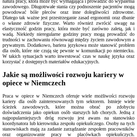
natura pracy, która może być wymagająca i prowadzić do wypalenia
zawodowego. Długotrwałe stania czy podnoszenie pacjentów mogą
powodować bóle pleców oraz inne dolegliwości zdrowotne.
Dlatego tak ważne jest przestrzeganie zasad ergonomii oraz dbanie
o własne zdrowie fizyczne. Warto również zwrócić uwagę na
elastyczność godzin pracy, która może być zarówno zaletą, jak i
wadą. Niekiedy nieregularne godziny pracy mogą prowadzić do
trudności w zachowaniu równowagi między życiem zawodowym a
prywatnym. Dodatkowo, bariera językowa może stanowić problem
dla osób, które nie czują się pewnie w komunikacji po niemiecku.
W takich sytuacjach warto inwestować czas w naukę języka oraz
korzystać z dostępnych materiałów edukacyjnych.
Jakie są możliwości rozwoju kariery w
opiece w Niemczech
Praca w opiece w Niemczech oferuje wiele możliwości rozwoju
kariery dla osób zainteresowanych tym sektorem. Istnieje wiele
ścieżek zawodowych, które można obrać po zdobyciu
doświadczenia jako opiekun osób starszych lub chorych. Jedną z
najpopularniejszych dróg rozwoju jest awans na stanowisko
koordynatora lub kierownika zespołu opiekuńczego. Osoby na tych
stanowiskach mają za zadanie zarządzanie zespołem pracowników
oraz organizowanie pracy w placówkach opiekuńczych.