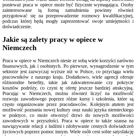
ponieważ praca w opiece może być fizycznie wymagająca. Osoby
zainteresowane tą formą zatrudnienia powinny również
przygotować się na przeprowadzenie rozmowy kwalifikacyjnej,
podczas której będą mogły zaprezentować swoje umiejętności i
doświadczenie.
Jakie są zalety pracy w opiece w
Niemczech
Praca w opiece w Niemczech niesie ze sobą wiele korzyści zarówno
finansowych, jak i osobistych. Po pierwsze, wynagrodzenie w tym
sektorze jest zazwyczaj wyższe niż w Polsce, co przyciąga wielu
pracowników z naszego kraju. Dodatkowo, wiele agencji oferuje
różnorodne benefity, takie jak zakwaterowanie czy pokrycie
kosztów podróży, co czyni tę ofertę jeszcze bardziej atrakcyjną.
Pracując w Niemczech, można również liczyć na możliwość
rozwoju zawodowego poprzez różne kursy i szkolenia, które są
często organizowane przez pracodawców. Kolejnym atutem jest
możliwość poznania nowej kultury oraz nauki języka niemieckiego
w praktyce, co może otworzyć drzwi do nowych możliwości
zawodowych w przyszłości. Praca w opiece to także szansa na
nawiązywanie relacji z ludźmi i zdobywanie cennych doświadczeń
życiowych poprzez pomoc innym. Wiele osób ceni sobie satysfakcję