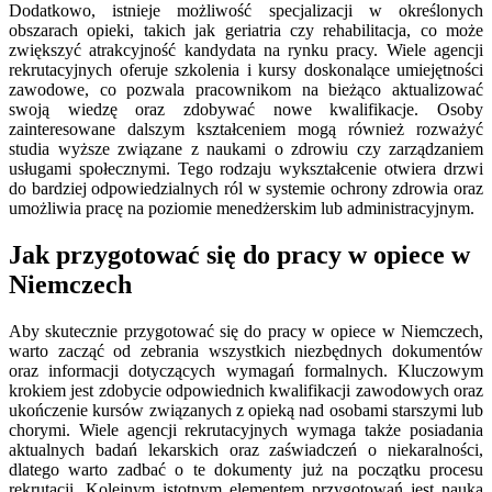
Dodatkowo, istnieje możliwość specjalizacji w określonych
obszarach opieki, takich jak geriatria czy rehabilitacja, co może
zwiększyć atrakcyjność kandydata na rynku pracy. Wiele agencji
rekrutacyjnych oferuje szkolenia i kursy doskonalące umiejętności
zawodowe, co pozwala pracownikom na bieżąco aktualizować
swoją wiedzę oraz zdobywać nowe kwalifikacje. Osoby
zainteresowane dalszym kształceniem mogą również rozważyć
studia wyższe związane z naukami o zdrowiu czy zarządzaniem
usługami społecznymi. Tego rodzaju wykształcenie otwiera drzwi
do bardziej odpowiedzialnych ról w systemie ochrony zdrowia oraz
umożliwia pracę na poziomie menedżerskim lub administracyjnym.
Jak przygotować się do pracy w opiece w
Niemczech
Aby skutecznie przygotować się do pracy w opiece w Niemczech,
warto zacząć od zebrania wszystkich niezbędnych dokumentów
oraz informacji dotyczących wymagań formalnych. Kluczowym
krokiem jest zdobycie odpowiednich kwalifikacji zawodowych oraz
ukończenie kursów związanych z opieką nad osobami starszymi lub
chorymi. Wiele agencji rekrutacyjnych wymaga także posiadania
aktualnych badań lekarskich oraz zaświadczeń o niekaralności,
dlatego warto zadbać o te dokumenty już na początku procesu
rekrutacji. Kolejnym istotnym elementem przygotowań jest nauka