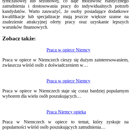
tymczasowej lub sezonowej, co daje możliwość elastycznego
zatrudnienia i dostosowania pracy do indywidualnych potrzeb
kandydatów. Warto zauważyć, że osoby posiadające dodatkowe
kwalifikacje lub specjalizacje mają jeszcze większe szanse na
znalezienie atrakcyjnej oferty pracy oraz uzyskanie lepszych
warunków finansowych.
Zobacz także:
Nawigacja
Praca w opiece Niemcy
wpisu
Praca w opiece w Niemczech cieszy się dużym zainteresowaniem,
zwłaszcza wśród osób z doświadczeniem w…
Praca w opiece Niemcy
Praca w opiece w Niemczech staje się coraz bardziej popularnym
wyborem dla wielu osób poszukujących…
Praca Niemcy opieka
Praca w Niemczech w opiece to temat, który zyskuje na
popularności wśród osób poszukujących zatrudnienia…