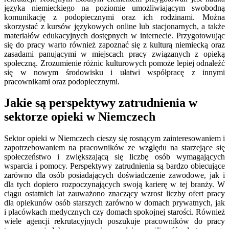
języka niemieckiego na poziomie umożliwiającym swobodną
komunikację z podopiecznymi oraz ich rodzinami. Można
skorzystać z kursów językowych online lub stacjonarnych, a także
materiałów edukacyjnych dostępnych w internecie. Przygotowując
się do pracy warto również zapoznać się z kulturą niemiecką oraz
zasadami panującymi w miejscach pracy związanych z opieką
społeczną. Zrozumienie różnic kulturowych pomoże lepiej odnaleźć
się w nowym środowisku i ułatwi współpracę z innymi
pracownikami oraz podopiecznymi.
Jakie są perspektywy zatrudnienia w
sektorze opieki w Niemczech
Sektor opieki w Niemczech cieszy się rosnącym zainteresowaniem i
zapotrzebowaniem na pracowników ze względu na starzejące się
społeczeństwo i zwiększającą się liczbę osób wymagających
wsparcia i pomocy. Perspektywy zatrudnienia są bardzo obiecujące
zarówno dla osób posiadających doświadczenie zawodowe, jak i
dla tych dopiero rozpoczynających swoją karierę w tej branży. W
ciągu ostatnich lat zauważono znaczący wzrost liczby ofert pracy
dla opiekunów osób starszych zarówno w domach prywatnych, jak
i placówkach medycznych czy domach spokojnej starości. Również
wiele agencji rekrutacyjnych poszukuje pracowników do pracy