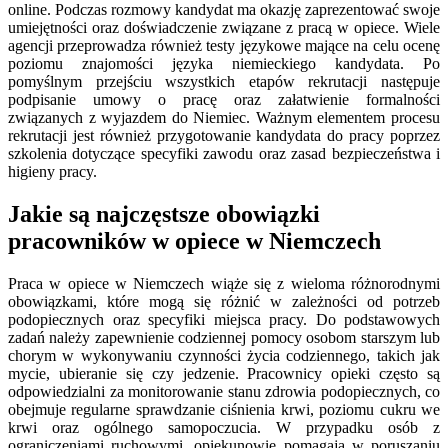
online. Podczas rozmowy kandydat ma okazję zaprezentować swoje
umiejętności oraz doświadczenie związane z pracą w opiece. Wiele
agencji przeprowadza również testy językowe mające na celu ocenę
poziomu znajomości języka niemieckiego kandydata. Po
pomyślnym przejściu wszystkich etapów rekrutacji następuje
podpisanie umowy o pracę oraz załatwienie formalności
związanych z wyjazdem do Niemiec. Ważnym elementem procesu
rekrutacji jest również przygotowanie kandydata do pracy poprzez
szkolenia dotyczące specyfiki zawodu oraz zasad bezpieczeństwa i
higieny pracy.
Jakie są najczęstsze obowiązki
pracowników w opiece w Niemczech
Praca w opiece w Niemczech wiąże się z wieloma różnorodnymi
obowiązkami, które mogą się różnić w zależności od potrzeb
podopiecznych oraz specyfiki miejsca pracy. Do podstawowych
zadań należy zapewnienie codziennej pomocy osobom starszym lub
chorym w wykonywaniu czynności życia codziennego, takich jak
mycie, ubieranie się czy jedzenie. Pracownicy opieki często są
odpowiedzialni za monitorowanie stanu zdrowia podopiecznych, co
obejmuje regularne sprawdzanie ciśnienia krwi, poziomu cukru we
krwi oraz ogólnego samopoczucia. W przypadku osób z
ograniczeniami ruchowymi, opiekunowie pomagają w poruszaniu