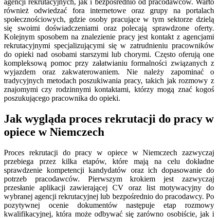
agencji rekrutacyjnych, jak i bezpośrednio od pracodawców. Warto
również odwiedzać fora internetowe oraz grupy na portalach
społecznościowych, gdzie osoby pracujące w tym sektorze dzielą
się swoimi doświadczeniami oraz polecają sprawdzone oferty.
Kolejnym sposobem na znalezienie pracy jest kontakt z agencjami
rekrutacyjnymi specjalizującymi się w zatrudnieniu pracowników
do opieki nad osobami starszymi lub chorymi. Często oferują one
kompleksową pomoc przy załatwianiu formalności związanych z
wyjazdem oraz zakwaterowaniem. Nie należy zapominać o
tradycyjnych metodach poszukiwania pracy, takich jak rozmowy z
znajomymi czy rodzinnymi kontaktami, którzy mogą znać kogoś
poszukującego pracownika do opieki.
Jak wygląda proces rekrutacji do pracy w
opiece w Niemczech
Proces rekrutacji do pracy w opiece w Niemczech zazwyczaj
przebiega przez kilka etapów, które mają na celu dokładne
sprawdzenie kompetencji kandydatów oraz ich dopasowanie do
potrzeb pracodawców. Pierwszym krokiem jest zazwyczaj
przesłanie aplikacji zawierającej CV oraz list motywacyjny do
wybranej agencji rekrutacyjnej lub bezpośrednio do pracodawcy. Po
pozytywnej ocenie dokumentów następuje etap rozmowy
kwalifikacyjnej, która może odbywać się zarówno osobiście, jak i