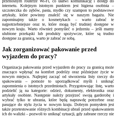
przenośnym routerze Wi-Fi, co ułatwi komunikację i dostęp do
internetu. Kolejnym istotnym punktem jest higiena osobista –
szczoteczka do zębów, pasta, mydło czy szampon to podstawowe
artykuły, które powinny znaleźć się w naszym bagażu. Nie
zapominajmy także o kosmetykach – warto zabrać te
najpotrzebniejsze oraz te, które mogą być trudniej dostępne w
nowym kraju. Warto również pomyśleć o jedzeniu – jeśli mamy
ulubione przekąski lub produkty spożywcze, które są trudno
dostępne za granicą, warto je zabrać ze sobą.
Jak zorganizować pakowanie przed
wyjazdem do pracy?
Organizacja pakowania przed wyjazdem do pracy za granicą może
znacząco wpłynąć na komfort podróży oraz późniejsze życie w
nowym miejscu. Najlepiej zacząć od stworzenia listy rzeczy do
spakowania – pomoże to uporządkować myśli i uniknąć
zapomnienia o istotnych przedmiotach. Przygotowując listę, warto
podzielić ją na kategorie: odzież, dokumenty, elektronika oraz
artykuły osobiste. Następnie należy przejrzeć swoją garderobę i
wybrać tylko te ubrania, które będą naprawdę potrzebne oraz
pasujące do stylu życia w nowym kraju. Dobrym pomysłem jest
także przetestowanie różnych kombinacji ubrań przed spakowaniem
ich do walizki – pozwoli to uniknąć sytuacji, gdy zabrane rzeczy nie