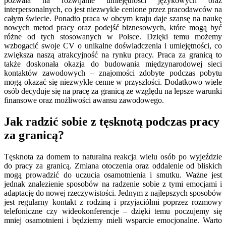
pozwala na rozwijanie umiejętności językowych oraz
interpersonalnych, co jest niezwykle cenione przez pracodawców na
całym świecie. Ponadto praca w obcym kraju daje szansę na naukę
nowych metod pracy oraz podejść biznesowych, które mogą być
różne od tych stosowanych w Polsce. Dzięki temu możemy
wzbogacić swoje CV o unikalne doświadczenia i umiejętności, co
zwiększa naszą atrakcyjność na rynku pracy. Praca za granicą to
także doskonała okazja do budowania międzynarodowej sieci
kontaktów zawodowych – znajomości zdobyte podczas pobytu
mogą okazać się niezwykle cenne w przyszłości. Dodatkowo wiele
osób decyduje się na pracę za granicą ze względu na lepsze warunki
finansowe oraz możliwości awansu zawodowego.
Jak radzić sobie z tęsknotą podczas pracy
za granicą?
Tęsknota za domem to naturalna reakcja wielu osób po wyjeździe
do pracy za granicą. Zmiana otoczenia oraz oddalenie od bliskich
mogą prowadzić do uczucia osamotnienia i smutku. Ważne jest
jednak znalezienie sposobów na radzenie sobie z tymi emocjami i
adaptację do nowej rzeczywistości. Jednym z najlepszych sposobów
jest regularny kontakt z rodziną i przyjaciółmi poprzez rozmowy
telefoniczne czy wideokonferencje – dzięki temu poczujemy się
mniej osamotnieni i będziemy mieli wsparcie emocjonalne. Warto