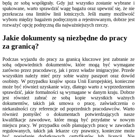
będą ze sobą współgrały. Gdy już wszystko zostanie wybrane i
spakowane, warto sprawdzić wagę bagażu oraz upewnić się, że nie
przekracza ona limitów linii lotniczych. Jeśli mamy możliwość
wyboru między bagażem podręcznym a rejestrowanym, dobrze jest
rozważyć opcję podręczną dla najważniejszych rzeczy.
Jakie dokumenty są niezbędne do pracy
za granicą?
Podczas wyjazdu do pracy za granicą kluczowe jest zabranie ze
sobą odpowiednich dokumentów, które mogą być wymagane
zarówno przez pracodawcę, jak i przez władze imigracyjne. Przede
wszystkim należy mieć przy sobie ważny paszport oraz dowód
osobisty. W przypadku krajów spoza Unii Europejskiej, konieczne
może być również uzyskanie wizy, dlatego warto z wyprzedzeniem
sprawdzić, jakie formalności są wymagane w danym kraju. Dobrze
jest również zabrać ze sobą kopie wszystkich ważnych
dokumentów, takich jak umowa o pracę, zaświadczenia o
niekaralności czy referencje od poprzednich pracodawców. Warto
również pomyśleć o dokumentach potwierdzających nasze
kwalifikacje zawodowe, które mogą być przydatne w nowym
miejscu pracy. W przypadku osób planujących pracę w zawodach
regulowanych, takich jak lekarze czy prawnicy, konieczne może
być posiadanie dodatkowych certyfikatów lub licencji. Nie