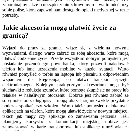
zapominajmy także o ubezpieczeniu zdrowotnym – warto mieć przy
sobie polisę, która zapewni nam dostęp do opieki medycznej w razie
potrzeby.
Jakie akcesoria mogą ułatwić życie za
granicą?
Wyjazd do pracy za granicą wiąże się z wieloma nowymi
wyzwaniami, dlatego warto zabrać ze sobą akcesoria, które mogą
ułatwić codzienne życie. Przede wszystkim dobrym pomysłem jest
posiadanie przenośnego powerbanka, który pozwoli naładować
telefon lub inne urządzenia mobilne w każdej sytuacji. Warto
również pomyśleć o torbie na laptopa lub plecaku z odpowiednim
wsparciem dla kręgosłupa, co ułatwi transport sprzętu
elektronicznego. Kolejnym praktycznym akcesorium mogą być
słuchawki z redukcją szumów, które pomogą skupić się na pracy lub
relaksie w hałaśliwym otoczeniu. Dobrze jest również zabrać ze
sobą notes oraz długopisy – mogą okazać się niezwykle przydatne
podczas spotkań czy szkoleń. Warto także pomyśleć o lokalnych
aplikacjach na telefon, które mogą ułatwić życie w nowym miejscu,
takich jak mapy czy aplikacje do zamawiania jedzenia. Jeśli
planujemy korzystać z komunikacji miejskiej, dobrze jest
zainwestować w kartę transportową lub aplikację umożliwiającą