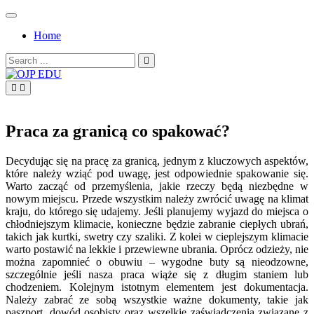
Skip
to
Home
content
Search
for:
OJP EDU
Praca za granicą co spakować?
Decydując się na pracę za granicą, jednym z kluczowych aspektów,
które należy wziąć pod uwagę, jest odpowiednie spakowanie się.
Warto zacząć od przemyślenia, jakie rzeczy będą niezbędne w
nowym miejscu. Przede wszystkim należy zwrócić uwagę na klimat
kraju, do którego się udajemy. Jeśli planujemy wyjazd do miejsca o
chłodniejszym klimacie, konieczne będzie zabranie ciepłych ubrań,
takich jak kurtki, swetry czy szaliki. Z kolei w cieplejszym klimacie
warto postawić na lekkie i przewiewne ubrania. Oprócz odzieży, nie
można zapomnieć o obuwiu – wygodne buty są nieodzowne,
szczególnie jeśli nasza praca wiąże się z długim staniem lub
chodzeniem. Kolejnym istotnym elementem jest dokumentacja.
Należy zabrać ze sobą wszystkie ważne dokumenty, takie jak
paszport, dowód osobisty oraz wszelkie zaświadczenia związane z