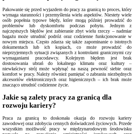
Pakowanie się przed wyjazdem do pracy za granicą to proces, który
wymaga staranności i przemyślenia wielu aspektów. Niestety wiele
osób popełnia typowe błędy, które mogą później prowadzić do
problemów lub dyskomfortu podczas pobytu. Jednym z
najczęstszych błędów jest zabieranie zbyt wielu rzeczy – nadmiar
bagażu może utrudnić podróż oraz codzienne funkcjonowanie w
nowym miejscu. Często zdarza się także zapominanie o istotnych
dokumentach lub ich kopiach, co może prowadzić do
nieprzyjemnych sytuacji związanych z kontrolami granicznymi czy
wymaganiami pracodawcy. Kolejnym błędem jest brak
dostosowania ubrań do lokalnego klimatu oraz kultury –
niewłaściwy strój może wpłynąć na naszą pewność siebie oraz
komfort w pracy. Należy również pamiętać o zabraniu niezbędnych
akcesoriów elektronicznych oraz higienicznych – ich brak może
znacząco utrudnić codzienne życie.
Jakie są zalety pracy za granicą dla
rozwoju kariery?
Praca za granicą to doskonała okazja do rozwoju kariery
zawodowej oraz zdobycia cennych doświadczeń życiowych. Przede
wszystkim możliwość pracy w międzynarodowym środowisku