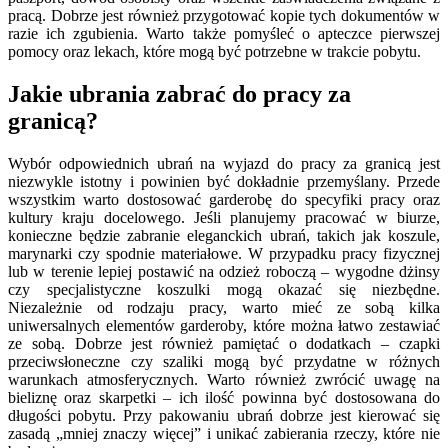
pracą. Dobrze jest również przygotować kopie tych dokumentów w
razie ich zgubienia. Warto także pomyśleć o apteczce pierwszej
pomocy oraz lekach, które mogą być potrzebne w trakcie pobytu.
Jakie ubrania zabrać do pracy za
granicą?
Wybór odpowiednich ubrań na wyjazd do pracy za granicą jest
niezwykle istotny i powinien być dokładnie przemyślany. Przede
wszystkim warto dostosować garderobę do specyfiki pracy oraz
kultury kraju docelowego. Jeśli planujemy pracować w biurze,
konieczne będzie zabranie eleganckich ubrań, takich jak koszule,
marynarki czy spodnie materiałowe. W przypadku pracy fizycznej
lub w terenie lepiej postawić na odzież roboczą – wygodne dżinsy
czy specjalistyczne koszulki mogą okazać się niezbędne.
Niezależnie od rodzaju pracy, warto mieć ze sobą kilka
uniwersalnych elementów garderoby, które można łatwo zestawiać
ze sobą. Dobrze jest również pamiętać o dodatkach – czapki
przeciwsłoneczne czy szaliki mogą być przydatne w różnych
warunkach atmosferycznych. Warto również zwrócić uwagę na
bieliznę oraz skarpetki – ich ilość powinna być dostosowana do
długości pobytu. Przy pakowaniu ubrań dobrze jest kierować się
zasadą „mniej znaczy więcej” i unikać zabierania rzeczy, które nie