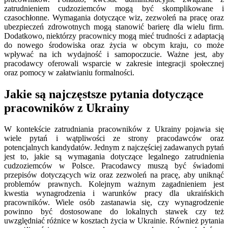
zatrudnieniem cudzoziemców mogą być skomplikowane i
czasochłonne. Wymagania dotyczące wiz, zezwoleń na pracę oraz
ubezpieczeń zdrowotnych mogą stanowić barierę dla wielu firm.
Dodatkowo, niektórzy pracownicy mogą mieć trudności z adaptacją
do nowego środowiska oraz życia w obcym kraju, co może
wpływać na ich wydajność i samopoczucie. Ważne jest, aby
pracodawcy oferowali wsparcie w zakresie integracji społecznej
oraz pomocy w załatwianiu formalności.
Jakie są najczęstsze pytania dotyczące
pracowników z Ukrainy
W kontekście zatrudniania pracowników z Ukrainy pojawia się
wiele pytań i wątpliwości ze strony pracodawców oraz
potencjalnych kandydatów. Jednym z najczęściej zadawanych pytań
jest to, jakie są wymagania dotyczące legalnego zatrudnienia
cudzoziemców w Polsce. Pracodawcy muszą być świadomi
przepisów dotyczących wiz oraz zezwoleń na pracę, aby uniknąć
problemów prawnych. Kolejnym ważnym zagadnieniem jest
kwestia wynagrodzenia i warunków pracy dla ukraińskich
pracowników. Wiele osób zastanawia się, czy wynagrodzenie
powinno być dostosowane do lokalnych stawek czy też
uwzględniać różnice w kosztach życia w Ukrainie. Również pytania