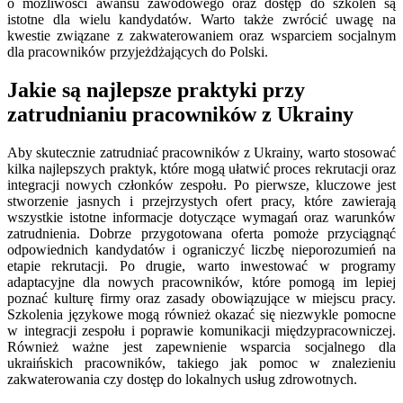
o możliwości awansu zawodowego oraz dostęp do szkoleń są
istotne dla wielu kandydatów. Warto także zwrócić uwagę na
kwestie związane z zakwaterowaniem oraz wsparciem socjalnym
dla pracowników przyjeżdżających do Polski.
Jakie są najlepsze praktyki przy
zatrudnianiu pracowników z Ukrainy
Aby skutecznie zatrudniać pracowników z Ukrainy, warto stosować
kilka najlepszych praktyk, które mogą ułatwić proces rekrutacji oraz
integracji nowych członków zespołu. Po pierwsze, kluczowe jest
stworzenie jasnych i przejrzystych ofert pracy, które zawierają
wszystkie istotne informacje dotyczące wymagań oraz warunków
zatrudnienia. Dobrze przygotowana oferta pomoże przyciągnąć
odpowiednich kandydatów i ograniczyć liczbę nieporozumień na
etapie rekrutacji. Po drugie, warto inwestować w programy
adaptacyjne dla nowych pracowników, które pomogą im lepiej
poznać kulturę firmy oraz zasady obowiązujące w miejscu pracy.
Szkolenia językowe mogą również okazać się niezwykle pomocne
w integracji zespołu i poprawie komunikacji międzypracowniczej.
Również ważne jest zapewnienie wsparcia socjalnego dla
ukraińskich pracowników, takiego jak pomoc w znalezieniu
zakwaterowania czy dostęp do lokalnych usług zdrowotnych.