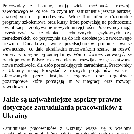
Pracownicy z Ukrainy mają wiele możliwości rozwoju
zawodowego w Polsce, co czyni ich zatrudnienie jeszcze bardziej
atrakcyjnym dla pracodawców. Wiele firm oferuje różnorodne
programy szkoleniowe oraz kursy, które pozwalają na podnoszenie
kwalifikacji i zdobywanie nowych umiejętności. Pracownicy mogą
uczestniczyć w szkoleniach technicznych, językowych czy
menedżerskich, co przyczynia się do ich osobistego i zawodowego
rozwoju. Dodatkowo, wiele przedsiębiorstw promuje awanse
wewnętrzne, co daje ukraińskim pracownikom szansę na rozwój
kariery w obrębie tej samej firmy. Warto również zauważyć, że
rynek pracy w Polsce jest dynamiczny i rozwijający się, co stwarza
nowe możliwości dla osób poszukujących zatrudnienia. Pracownicy
z Ukrainy mogą korzystać z różnych programów wsparcia
oferowanych przez instytucje rządowe oraz organizacje
pozarządowe, które pomagają im w integracji oraz rozwoju
zawodowym.
Jakie są najważniejsze aspekty prawne
dotyczące zatrudniania pracowników z
Ukrainy
Zatrudnianie pracowników z Ukrainy wiąże się z wieloma
aspektami prawnymi, które należy uwzględnić podczas procesu