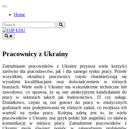
Skip
to
Home
content
Search
for:
OJP EDU
Pracownicy z Ukrainy
Zatrudnianie pracowników z Ukrainy przynosi wiele korzyści
zarówno dla pracodawców, jak i dla samego rynku pracy. Przede
wszystkim, ukraińscy pracownicy często charakteryzują się
wysokimi kwalifikacjami oraz doświadczeniem w różnych
branżach. Wiele osób z Ukrainy ma wykształcenie techniczne lub
zawodowe, co sprawia, że są one atrakcyjnymi kandydatami do
pracy w sektorach takich jak budownictwo, IT czy usługi.
Dodatkowo, często są oni gotowi do pracy w elastycznych
godzinach oraz podejmowania się różnych zadań, co zwiększa ich
wartość na rynku pracy. Kolejną zaletą jest to, że wielu
pracowników z Ukrainy zna język polski lub angielski, co ułatwia
komunikację w miejscu pracy. Zatrudnienie pracowników z
Ukrainy może również pomóc w załagodzeniu problemów