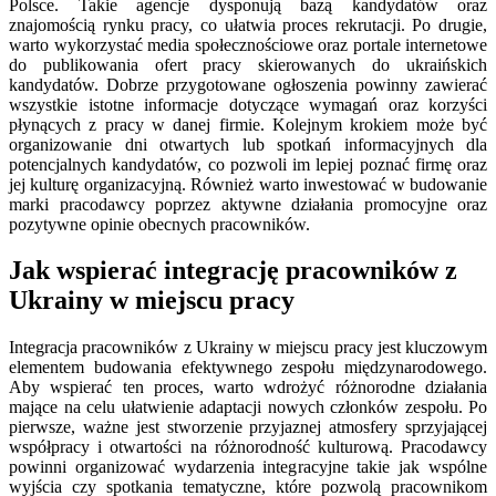
Polsce. Takie agencje dysponują bazą kandydatów oraz
znajomością rynku pracy, co ułatwia proces rekrutacji. Po drugie,
warto wykorzystać media społecznościowe oraz portale internetowe
do publikowania ofert pracy skierowanych do ukraińskich
kandydatów. Dobrze przygotowane ogłoszenia powinny zawierać
wszystkie istotne informacje dotyczące wymagań oraz korzyści
płynących z pracy w danej firmie. Kolejnym krokiem może być
organizowanie dni otwartych lub spotkań informacyjnych dla
potencjalnych kandydatów, co pozwoli im lepiej poznać firmę oraz
jej kulturę organizacyjną. Również warto inwestować w budowanie
marki pracodawcy poprzez aktywne działania promocyjne oraz
pozytywne opinie obecnych pracowników.
Jak wspierać integrację pracowników z
Ukrainy w miejscu pracy
Integracja pracowników z Ukrainy w miejscu pracy jest kluczowym
elementem budowania efektywnego zespołu międzynarodowego.
Aby wspierać ten proces, warto wdrożyć różnorodne działania
mające na celu ułatwienie adaptacji nowych członków zespołu. Po
pierwsze, ważne jest stworzenie przyjaznej atmosfery sprzyjającej
współpracy i otwartości na różnorodność kulturową. Pracodawcy
powinni organizować wydarzenia integracyjne takie jak wspólne
wyjścia czy spotkania tematyczne, które pozwolą pracownikom