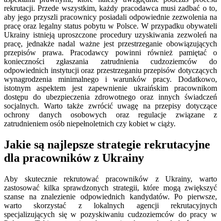
rekrutacji. Przede wszystkim, każdy pracodawca musi zadbać o to,
aby jego przyszli pracownicy posiadali odpowiednie zezwolenia na
pracę oraz legalny status pobytu w Polsce. W przypadku obywateli
Ukrainy istnieją uproszczone procedury uzyskiwania zezwoleń na
pracę, jednakże nadal ważne jest przestrzeganie obowiązujących
przepisów prawa. Pracodawcy powinni również pamiętać o
konieczności zgłaszania zatrudnienia cudzoziemców do
odpowiednich instytucji oraz przestrzeganiu przepisów dotyczących
wynagrodzenia minimalnego i warunków pracy. Dodatkowo,
istotnym aspektem jest zapewnienie ukraińskim pracownikom
dostępu do ubezpieczenia zdrowotnego oraz innych świadczeń
socjalnych. Warto także zwrócić uwagę na przepisy dotyczące
ochrony danych osobowych oraz regulacje związane z
zatrudnieniem osób niepełnoletnich czy kobiet w ciąży.
Jakie są najlepsze strategie rekrutacyjne
dla pracowników z Ukrainy
Aby skutecznie rekrutować pracowników z Ukrainy, warto
zastosować kilka sprawdzonych strategii, które mogą zwiększyć
szanse na znalezienie odpowiednich kandydatów. Po pierwsze,
warto skorzystać z lokalnych agencji rekrutacyjnych
specjalizujących się w pozyskiwaniu cudzoziemców do pracy w