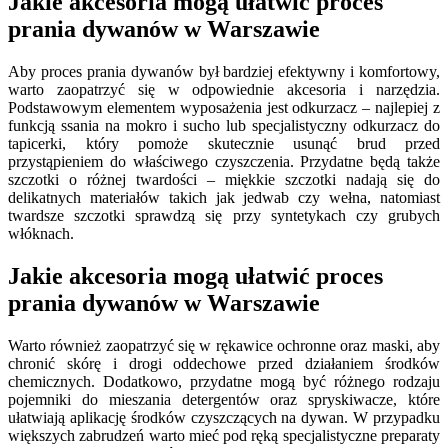
Jakie akcesoria mogą ułatwić proces
prania dywanów w Warszawie
Aby proces prania dywanów był bardziej efektywny i komfortowy,
warto zaopatrzyć się w odpowiednie akcesoria i narzędzia.
Podstawowym elementem wyposażenia jest odkurzacz – najlepiej z
funkcją ssania na mokro i sucho lub specjalistyczny odkurzacz do
tapicerki, który pomoże skutecznie usunąć brud przed
przystąpieniem do właściwego czyszczenia. Przydatne będą także
szczotki o różnej twardości – miękkie szczotki nadają się do
delikatnych materiałów takich jak jedwab czy wełna, natomiast
twardsze szczotki sprawdzą się przy syntetykach czy grubych
włóknach.
Jakie akcesoria mogą ułatwić proces
prania dywanów w Warszawie
Warto również zaopatrzyć się w rękawice ochronne oraz maski, aby
chronić skórę i drogi oddechowe przed działaniem środków
chemicznych. Dodatkowo, przydatne mogą być różnego rodzaju
pojemniki do mieszania detergentów oraz spryskiwacze, które
ułatwiają aplikację środków czyszczących na dywan. W przypadku
większych zabrudzeń warto mieć pod ręką specjalistyczne preparaty