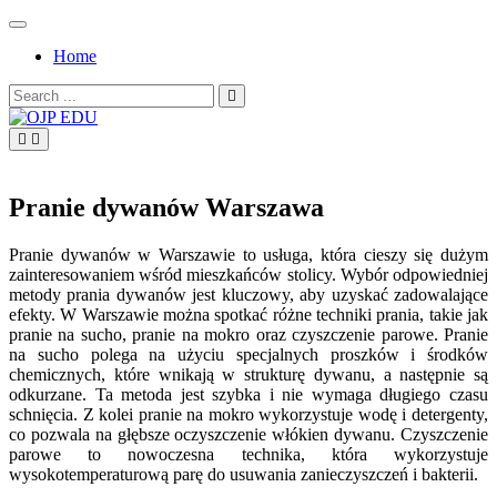
Skip
to
Home
content
Search
for:
OJP EDU
Pranie dywanów Warszawa
Pranie dywanów w Warszawie to usługa, która cieszy się dużym
zainteresowaniem wśród mieszkańców stolicy. Wybór odpowiedniej
metody prania dywanów jest kluczowy, aby uzyskać zadowalające
efekty. W Warszawie można spotkać różne techniki prania, takie jak
pranie na sucho, pranie na mokro oraz czyszczenie parowe. Pranie
na sucho polega na użyciu specjalnych proszków i środków
chemicznych, które wnikają w strukturę dywanu, a następnie są
odkurzane. Ta metoda jest szybka i nie wymaga długiego czasu
schnięcia. Z kolei pranie na mokro wykorzystuje wodę i detergenty,
co pozwala na głębsze oczyszczenie włókien dywanu. Czyszczenie
parowe to nowoczesna technika, która wykorzystuje
wysokotemperaturową parę do usuwania zanieczyszczeń i bakterii.