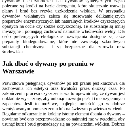
dywanów i ich zabrudzeń. Dla dywanów syntetycznych często
polecane są środki na bazie detergentu, które skutecznie usuwają
plamy i brud bez ryzyka uszkodzenia włókien. W przypadku
dywanów wełnianych zaleca się stosowanie delikatniejszych
preparatów enzymatycznych lub naturalnych środków czyszczących
opartych na occie czy sodzie oczyszczonej. Te substancje są mniej
inwazyjne i pomagają zachować naturalne właściwości wełny. Dla
osób preferujących ekologiczne rozwiązania dostępne są także
preparaty biodegradowalne, które nie zawierają szkodliwych
substancji chemicznych i są bezpieczne dla zdrowia oraz
środowiska.
Jak dbać o dywany po praniu w
Warszawie
Prawidłowa pielęgnacja dywanów po ich praniu jest kluczowa dla
zachowania ich estetyki oraz trwałości przez dłuższy czas. Po
zakończeniu procesu czyszczenia warto upewnić się, że dywan jest
dokładnie wysuszony, aby uniknąć rozwoju pleśni i nieprzyjemnych
zapachów. Jeśli to możliwe, najlepiej umieścić go w dobrze
wentylowanym pomieszczeniu lub na świeżym powietrzu w cieniu.
Regularne odkurzanie to kolejny istotny element dbania o dywany –
powinno być ono przeprowadzane co najmniej raz w tygodniu, aby
usunąć kurz i brud gromadzący się na powierzchni włókien. Dobrze