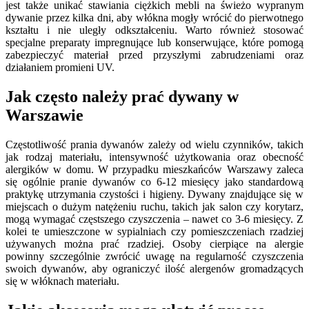
jest także unikać stawiania ciężkich mebli na świeżo wypranym
dywanie przez kilka dni, aby włókna mogły wrócić do pierwotnego
kształtu i nie uległy odkształceniu. Warto również stosować
specjalne preparaty impregnujące lub konserwujące, które pomogą
zabezpieczyć materiał przed przyszłymi zabrudzeniami oraz
działaniem promieni UV.
Jak często należy prać dywany w
Warszawie
Częstotliwość prania dywanów zależy od wielu czynników, takich
jak rodzaj materiału, intensywność użytkowania oraz obecność
alergików w domu. W przypadku mieszkańców Warszawy zaleca
się ogólnie pranie dywanów co 6-12 miesięcy jako standardową
praktykę utrzymania czystości i higieny. Dywany znajdujące się w
miejscach o dużym natężeniu ruchu, takich jak salon czy korytarz,
mogą wymagać częstszego czyszczenia – nawet co 3-6 miesięcy. Z
kolei te umieszczone w sypialniach czy pomieszczeniach rzadziej
używanych można prać rzadziej. Osoby cierpiące na alergie
powinny szczególnie zwrócić uwagę na regularność czyszczenia
swoich dywanów, aby ograniczyć ilość alergenów gromadzących
się w włóknach materiału.