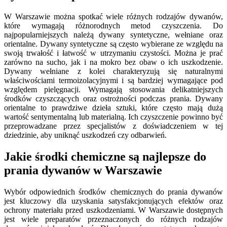
W Warszawie można spotkać wiele różnych rodzajów dywanów,
które wymagają różnorodnych metod czyszczenia. Do
najpopularniejszych należą dywany syntetyczne, wełniane oraz
orientalne. Dywany syntetyczne są często wybierane ze względu na
swoją trwałość i łatwość w utrzymaniu czystości. Można je prać
zarówno na sucho, jak i na mokro bez obaw o ich uszkodzenie.
Dywany wełniane z kolei charakteryzują się naturalnymi
właściwościami termoizolacyjnymi i są bardziej wymagające pod
względem pielęgnacji. Wymagają stosowania delikatniejszych
środków czyszczących oraz ostrożności podczas prania. Dywany
orientalne to prawdziwe dzieła sztuki, które często mają dużą
wartość sentymentalną lub materialną. Ich czyszczenie powinno być
przeprowadzane przez specjalistów z doświadczeniem w tej
dziedzinie, aby uniknąć uszkodzeń czy odbarwień.
Jakie środki chemiczne są najlepsze do
prania dywanów w Warszawie
Wybór odpowiednich środków chemicznych do prania dywanów
jest kluczowy dla uzyskania satysfakcjonujących efektów oraz
ochrony materiału przed uszkodzeniami. W Warszawie dostępnych
jest wiele preparatów przeznaczonych do różnych rodzajów