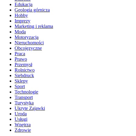
Edukacja
Geologia górnicza
Hobby
Imprezy
Marketing i reklama
Moda
Motoryzacja
Nieruchomości
Obcojęzyczne
Praca
Prawo
Przemysł
Rolnictwo
Siebdruck
Sklepy
Sport
Technologie
Transport
Turystyka
Ukryte Zajawki
Uroda
Usługi
Wnętrza
Zdrowie