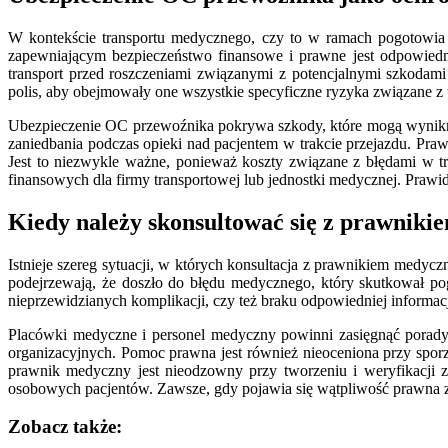
W kontekście transportu medycznego, czy to w ramach pogotowia 
zapewniającym bezpieczeństwo finansowe i prawne jest odpowiedn
transport przed roszczeniami związanymi z potencjalnymi szkodam
polis, aby obejmowały one wszystkie specyficzne ryzyka związane z 
Ubezpieczenie OC przewoźnika pokrywa szkody, które mogą wynikną
zaniedbania podczas opieki nad pacjentem w trakcie przejazdu. Praw
Jest to niezwykle ważne, ponieważ koszty związane z błędami w
finansowych dla firmy transportowej lub jednostki medycznej. Prawi
Kiedy należy skonsultować się z prawniki
Istnieje szereg sytuacji, w których konsultacja z prawnikiem medyc
podejrzewają, że doszło do błędu medycznego, który skutkował pog
nieprzewidzianych komplikacji, czy też braku odpowiedniej informac
Placówki medyczne i personel medyczny powinni zasięgnąć porady 
organizacyjnych. Pomoc prawna jest również nieoceniona przy sp
prawnik medyczny jest nieodzowny przy tworzeniu i weryfikacji 
osobowych pacjentów. Zawsze, gdy pojawia się wątpliwość prawna zw
Zobacz także: