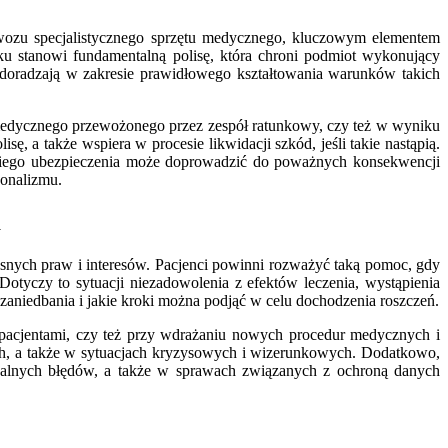
ewozu specjalistycznego sprzętu medycznego, kluczowym elementem
u stanowi fundamentalną polisę, która chroni podmiot wykonujący
 doradzają w zakresie prawidłowego kształtowania warunków takich
medycznego przewożonego przez zespół ratunkowy, czy też w wyniku
 a także wspiera w procesie likwidacji szkód, jeśli takie nastąpią.
niego ubezpieczenia może doprowadzić do poważnych konsekwencji
jonalizmu.
m
łasnych praw i interesów. Pacjenci powinni rozważyć taką pomoc, gdy
otyczy to sytuacji niezadowolenia z efektów leczenia, wystąpienia
zaniedbania i jakie kroki można podjąć w celu dochodzenia roszczeń.
 pacjentami, czy też przy wdrażaniu nowych procedur medycznych i
h, a także w sytuacjach kryzysowych i wizerunkowych. Dodatkowo,
cjalnych błędów, a także w sprawach związanych z ochroną danych