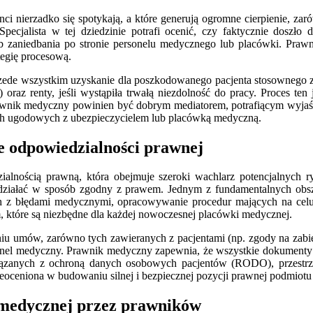
nci nierzadko się spotykają, a które generują ogromne cierpienie, za
ecjalista w tej dziedzinie potrafi ocenić, czy faktycznie doszło 
ub zaniedbania po stronie personelu medycznego lub placówki. Praw
tegię procesową.
rzede wszystkim uzyskanie dla poszkodowanego pacjenta stosownego 
obki) oraz renty, jeśli wystąpiła trwałą niezdolność do pracy. Proces 
Prawnik medyczny powinien być dobrym mediatorem, potrafiącym wyjaśn
jach ugodowych z ubezpieczycielem lub placówką medyczną.
 odpowiedzialności prawnej
alnością prawną, która obejmuje szeroki wachlarz potencjalnych 
działać w sposób zgodny z prawem. Jednym z fundamentalnych obszar
h z błędami medycznymi, opracowywanie procedur mających na celu ic
 które są niezbędne dla każdej nowoczesnej placówki medycznej.
 umów, zarówno tych zawieranych z pacjentami (np. zgody na zabieg,
nel medyczny. Prawnik medyczny zapewnia, że wszystkie dokumenty s
ązanych z ochroną danych osobowych pacjentów (RODO), przestrzega
ieoceniona w budowaniu silnej i bezpiecznej pozycji prawnej podmiotu
 medycznej przez prawników