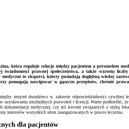
edzina, która reguluje relacje między pacjentem a personelem 
ej świadomości prawnej społeczeństwa, a także wzrostu liczb
 medyczni to eksperci, którzy posiadają dogłębną wiedzę zarówn
órzy pomagają nawigować w gąszczu przepisów, chronić praw
 między innymi doradztwo w zakresie odpowiedzialności cywilnej l
uzyskiwaniu niezbędnych pozwoleń i licencji. Warto podkreślić, że 
 dokumentacji medycznej, czy też kwestii związanych z etyką leka
ny interesów wszystkich stron zaangażowanych w proces leczenia.
nych dla pacjentów