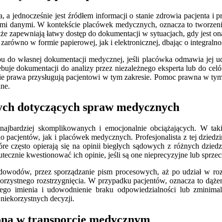
a jednocześnie jest źródłem informacji o stanie zdrowia pacjenta i
i danymi. W kontekście placówek medycznych, oznacza to tworzenie 
 zapewniają łatwy dostęp do dokumentacji w sytuacjach, gdy jest on
ówno w formie papierowej, jak i elektronicznej, dbając o integralno
o własnej dokumentacji medycznej, jeśli placówka odmawia jej udost
zebuje dokumentacji do analizy przez niezależnego eksperta lub d
akie prawa przysługują pacjentowi w tym zakresie. Pomoc prawna w t
ne.
wych dotyczących spraw medycznych
ajbardziej skomplikowanych i emocjonalnie obciążających. W taki
o pacjentów, jak i placówek medycznych. Profesjonalista z tej dziedzi
 często opierają się na opinii biegłych sądowych z różnych dzie
kutecznie kwestionować ich opinie, jeśli są one nieprecyzyjne lub sprz
y dowodów, przez sporządzanie pism procesowych, aż po udział w roz
korzystnego rozstrzygnięcia. W przypadku pacjentów, oznacza to dąże
o imienia i udowodnienie braku odpowiedzialności lub zminimali
 niekorzystnych decyzji.
ona w transporcie medycznym