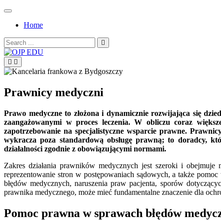
Skip
to
Home
content
Search
for:
OJP EDU
Prawnicy medyczni
Prawo medyczne to złożona i dynamicznie rozwijająca się dzi
zaangażowanymi w proces leczenia. W obliczu coraz większ
zapotrzebowanie na specjalistyczne wsparcie prawne. Prawnicy
wykracza poza standardową obsługę prawną; to doradcy, kt
działalności zgodnie z obowiązującymi normami.
Zakres działania prawników medycznych jest szeroki i obejmuje
reprezentowanie stron w postępowaniach sądowych, a także pomoc w 
błędów medycznych, naruszenia praw pacjenta, sporów dotyczących
prawnika medycznego, może mieć fundamentalne znaczenie dla ochro
Pomoc prawna w sprawach błędów medycz