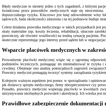
Błędy medyczne to niestety jedno z tych zagadnień, z którymi pacje
świadczona przez prawników medycznych staje się nieoceniona. Sp
dopuszczalnego ryzyka. Kluczowe jest tutaj udowodnienie winy l
sądowych, bada okoliczności zdarzenia i na tej podstawie buduje stra
Celem działania prawnika medycznego w takich przypadkach jest p
straty materialne (np. koszty leczenia, rehabilitacji, utracone zar
prawniczej, ale również wrażliwości na trudną sytuację pacjenta. 
skutecznie reprezentując jego interesy przed sądem lub w negocjac
Wsparcie placówek medycznych w zakresie
Prowadzenie placówki medycznej wiąże się z ogromną odpowiedzi
podmiotów leczniczych, pomagając im minimalizować te ryzyka i 
cywilnej. Obejmuje ono analizę potencjalnych zagrożeń związanyc
Prawnicy medyczni pomagają tworzyć systemy zarządzania ryzykiem,
Kolejnym ważnym aspektem jest pomoc w sporządzaniu i opiniowaniu
jak dostawcy sprzętu medycznego, firmy ubezpieczeniowe czy perso
Ponadto, prawnicy medyczni wspierają placówki w kwestiach zwi
utrzymywania niezbędnych pozwoleń i akredytacji. Ich wiedza jest n
Prawidłowe zabezpieczenie dokumentacji