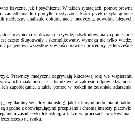
równo fizyczne, jak i psychiczne. W takich sytuacjach, pomoc prawna
do zaniedbania lub pomyłki medycznej, która przekroczyła granice
nik medyczny analizuje dokumentację medyczną, powołuje biegłych
zadośćuczynienia za doznaną krzywdę, odszkodowania za poniesione
ten jest często długotrwały i skomplikowany, wymaga nie tylko wiedzy
ić pacjentowi wszystkie zawiłości prawne i procedury, jednocześnie
ryzyk. Prawnicy medyczni odgrywają kluczową rolę we wspieraniu
ów ich działalności jest doradztwo w zakresie odpowiedzialności
h zapobieganie, a także pomoc w reakcji na zaistniałe zdarzenia.
 regulaminy świadczenia usług), jak i z innymi podmiotami, takimi
ą zgodne z obowiązującymi przepisami i chronią interesy placówki.
niem zasad etyki lekarskiej, a także w procesach uzyskiwania i
 leczniczego na rynku.