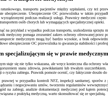
ratunkowego, transportu pacjentów między szpitalami, czy też prz
ie ubezpieczenie. Ubezpieczenie OC przewoźnika w takim przypadk
i wyrządzonymi podczas realizacji usługi. Prawnicy medyczni często
transportem osób chorych lub wymagających specjalistycznej opieki.
ć na przykład z wypadku podczas transportu, uszkodzenia sprzętu 
nik medyczny pomaga zrozumieć zakres ochrony oferowanej przez polisę,
 transporcie medycznym mogą być bardzo wysokie, a brak odpowied
dłowe ubezpieczenie OC przewoźnika to gwarancja stabilności i profes
em specjalizującym się w prawie medyczny
znym staje się nie tylko wskazana, ale wręcz konieczna dla ochrony w
orszeniem stanu zdrowia, powikłaniami lub trwałym uszczerbkiem. D
ji o ryzyku zabiegu. Prawnik pomoże ocenić, czy faktycznie doszło do 
prawnej w przypadku kontroli NFZ, inspekcji sanitarnej, sporów z
orządzaniu i negocjowaniu umów, tworzeniu regulaminów wewnętrznyc
zgód na zabiegi, analizie dokumentacji medycznej pod kątem poten
iązana z praktyką medyczną, warto skonsultować się ze specjalistą.