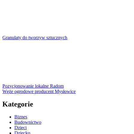
Nawigacja
wpisu
Granulaty do tworzyw sztucznych
Pozycjonowanie lokalne Radom
Węże ogrodowe producent Mysłowice
Kategorie
Biznes
Budownictwo
Dzieci
Dziecko