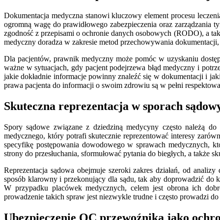
Dokumentacja medyczna stanowi kluczowy element procesu leczenia, 
ogromną wagę do prawidłowego zabezpieczenia oraz zarządzania tym
zgodność z przepisami o ochronie danych osobowych (RODO), a także
medyczny doradza w zakresie metod przechowywania dokumentacji, zar
Dla pacjentów, prawnik medyczny może pomóc w uzyskaniu dostępu d
ważne w sytuacjach, gdy pacjent podejrzewa błąd medyczny i potr
jakie dokładnie informacje powinny znaleźć się w dokumentacji i j
prawa pacjenta do informacji o swoim zdrowiu są w pełni respektowa
Skuteczna reprezentacja w sporach sądo
Spory sądowe związane z dziedziną medycyny często należą do n
medycznego, który potrafi skutecznie reprezentować interesy zarówn
specyfikę postępowania dowodowego w sprawach medycznych, które
strony do przesłuchania, sformułować pytania do biegłych, a także s
Reprezentacja sądowa obejmuje szeroki zakres działań, od analiz
sposób klarowny i przekonujący dla sądu, tak aby doprowadzić do 
W przypadku placówek medycznych, celem jest obrona ich dobreg
prowadzenie takich spraw jest niezwykle trudne i często prowadzi do
Ubezpieczenie OC przewoźnika jako ochr