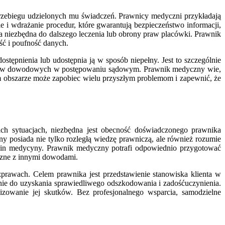
 przebiegu udzielonych mu świadczeń. Prawnicy medyczni przykładają
i wdrażanie procedur, które gwarantują bezpieczeństwo informacji,
a niezbędna do dalszego leczenia lub obrony praw placówki. Prawnik
ść i poufność danych.
ępnienia lub udostępnia ją w sposób niepełny. Jest to szczególnie
o celów dowodowych w postępowaniu sądowym. Prawnik medyczny wie,
ym obszarze może zapobiec wielu przyszłym problemom i zapewnić, że
ch sytuacjach, niezbędna jest obecność doświadczonego prawnika
ny posiada nie tylko rozległą wiedzę prawniczą, ale również rozumie
dzin medycyny. Prawnik medyczny potrafi odpowiednio przygotować
eczne z innymi dowodami.
prawach. Celem prawnika jest przedstawienie stanowiska klienta w
nie do uzyskania sprawiedliwego odszkodowania i zadośćuczynienia.
zowanie jej skutków. Bez profesjonalnego wsparcia, samodzielne