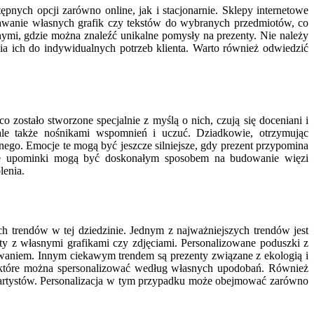
nych opcji zarówno online, jak i stacjonarnie. Sklepy internetowe
dawanie własnych grafik czy tekstów do wybranych przedmiotów, co
anymi, gdzie można znaleźć unikalne pomysły na prezenty. Nie należy
nia ich do indywidualnych potrzeb klienta. Warto również odwiedzić
ostało stworzone specjalnie z myślą o nich, czują się doceniani i
 ale także nośnikami wspomnień i uczuć. Dziadkowie, otrzymując
ego. Emocje te mogą być jeszcze silniejsze, gdy prezent przypomina
akie upominki mogą być doskonałym sposobem na budowanie więzi
lenia.
ch trendów w tej dziedzinie. Jednym z najważniejszych trendów jest
 z własnymi grafikami czy zdjęciami. Personalizowane poduszki z
sowaniem. Innym ciekawym trendem są prezenty związane z ekologią i
które można spersonalizować według własnych upodobań. Również
ch artystów. Personalizacja w tym przypadku może obejmować zarówno