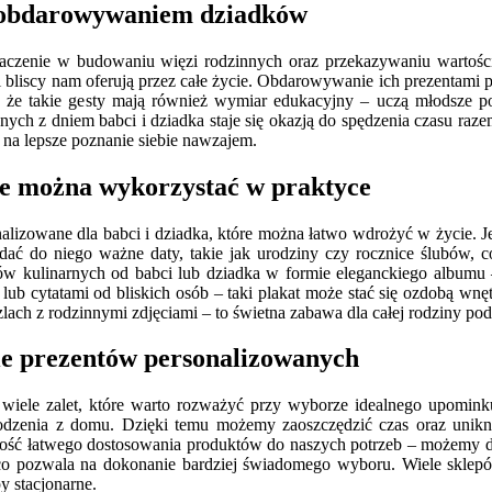
z obdarowywaniem dziadków
enie w budowaniu więzi rodzinnych oraz przekazywaniu wartości m
i bliscy nam oferują przez całe życie. Obdarowywanie ich prezentami 
 że takie gesty mają również wymiar edukacyjny – uczą młodsze po
h z dniem babci i dziadka staje się okazją do spędzenia czasu razem
 na lepsze poznanie siebie nawzajem.
ne można wykorzystać w praktyce
alizowane dla babci i dziadka, które można łatwo wdrożyć w życie. 
ć do niego ważne daty, takie jak urodziny czy rocznice ślubów, co s
 kulinarnych od babci lub dziadka w formie eleganckiego albumu – 
i lub cytatami od bliskich osób – taki plakat może stać się ozdobą 
ach z rodzinnymi zdjęciami – to świetna zabawa dla całej rodziny p
cie prezentów personalizowanych
 wiele zalet, które warto rozważyć przy wyborze idealnego upomink
odzenia z domu. Dzięki temu możemy zaoszczędzić czas oraz unik
iwość łatwego dostosowania produktów do naszych potrzeb – możemy do
, co pozwala na dokonanie bardziej świadomego wyboru. Wiele sklepó
y stacjonarne.