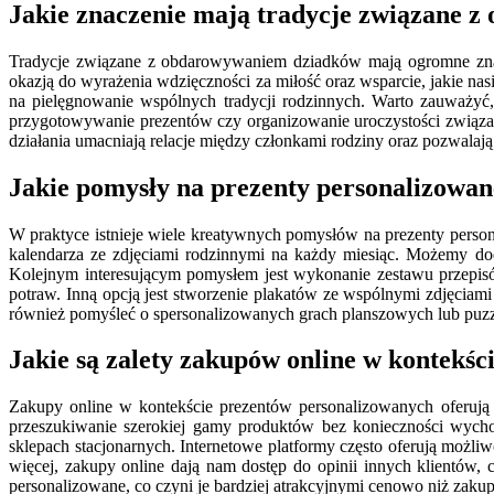
Jakie znaczenie mają tradycje związane 
Tradycje związane z obdarowywaniem dziadków mają ogromne znacz
okazją do wyrażenia wdzięczności za miłość oraz wsparcie, jakie nas
na pielęgnowanie wspólnych tradycji rodzinnych. Warto zauważyć,
przygotowywanie prezentów czy organizowanie uroczystości związanyc
działania umacniają relacje między członkami rodziny oraz pozwalają
Jakie pomysły na prezenty personalizowa
W praktyce istnieje wiele kreatywnych pomysłów na prezenty person
kalendarza ze zdjęciami rodzinnymi na każdy miesiąc. Możemy doda
Kolejnym interesującym pomysłem jest wykonanie zestawu przepisów
potraw. Inną opcją jest stworzenie plakatów ze wspólnymi zdjęciam
również pomyśleć o spersonalizowanych grach planszowych lub puzzl
Jakie są zalety zakupów online w kontekś
Zakupy online w kontekście prezentów personalizowanych oferują
przeszukiwanie szerokiej gamy produktów bez konieczności wych
sklepach stacjonarnych. Internetowe platformy często oferują możl
więcej, zakupy online dają nam dostęp do opinii innych klientów
personalizowane, co czyni je bardziej atrakcyjnymi cenowo niż zakup