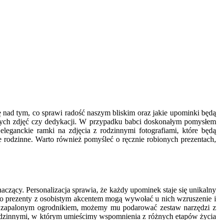
 nad tym, co sprawi radość naszym bliskim oraz jakie upominki będą
alnych zdjęć czy dedykacji. W przypadku babci doskonałym pomysłem
eganckie ramki na zdjęcia z rodzinnymi fotografiami, które będą
 rodzinne. Warto również pomyśleć o ręcznie robionych prezentach,
czący. Personalizacja sprawia, że każdy upominek staje się unikalny
go prezenty z osobistym akcentem mogą wywołać u nich wzruszenie i
jest zapalonym ogrodnikiem, możemy mu podarować zestaw narzędzi z
rodzinnymi, w którym umieścimy wspomnienia z różnych etapów życia