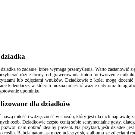
 dziadka
ziadka to zadanie, które wymaga przemyślenia. Warto zastanowić się
e przybierać różne formy, od grawerowania imion po tworzenie unik
ytatami lub zdjęciami wnuków. Dziadkowie z kolei mogą docenić el
ane kalendarze, w których można umieścić ważne daty oraz fotografie
ygotowanie upominku.
alizowane dla dziadków
aszą miłość i wdzięczność w sposób, który jest dla nich naprawdę zna
ch osób. Dziadkowie często cenią sobie sentymentalne gesty, dlate
o pozwoli nam dobrać idealny prezent. Na przykład, jeśli dziadek 
o roślin. Babcia natomiast może ucieszyć się z albumu ze zdjęciami 