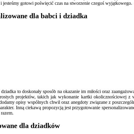
h i jesteśmy gotowi poświęcić czas na stworzenie czegoś wyjątkowego.
lizowane dla babci i dziadka
dziadka to doskonały sposób na okazanie im miłości oraz zaangażowa
ostych projektów, takich jak wykonanie kartki okolicznościowej z
ii dodamy opisy wspólnych chwil oraz anegdoty związane z poszczeg
harakter. Inną ciekawą propozycją jest przygotowanie spersonalizow
 razem.
zowane dla dziadków