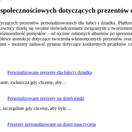
 społecznościowych dotyczących prezentów 
tyczących prezentów personalizowanych dla babci i dziadka. Platfo
ownicy dzielą się swoimi doświadczeniami związanymi z tworzeniem 
 różnorodność pomysłów – od ręcznie robionych albumów po spersona
ółowe instrukcje dotyczące tworzenia własnoręcznych prezentów ora
ikami – możemy zadawać pytania dotyczące konkretnych projektów cz
Personalizowane prezenty dla babci i dziadka
wanie, zwłaszcza gdy chcemy, aby…
Personalizowane prezenty na dzień matki
e, szczególnie gdy chcemy, aby były…
Prezenty personalizowane na dzien nauczyciela