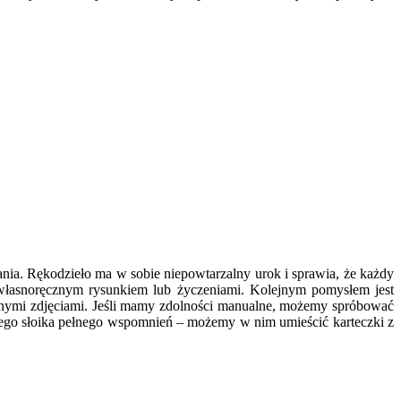
nia. Rękodzieło ma w sobie niepowtarzalny urok i sprawia, że każdy
 własnoręcznym rysunkiem lub życzeniami. Kolejnym pomysłem jest
ólnymi zdjęciami. Jeśli mamy zdolności manualne, możemy spróbować
anego słoika pełnego wspomnień – możemy w nim umieścić karteczki z