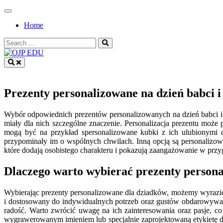
Skip
to
Home
content
Search
for:
OJP EDU
Prezenty personalizowane na dzień babci i
Wybór odpowiednich prezentów personalizowanych na dzień babci i d
miały dla nich szczególne znaczenie. Personalizacja prezentu moż
mogą być na przykład spersonalizowane kubki z ich ulubionymi c
przypominały im o wspólnych chwilach. Inną opcją są personalizow
które dodają osobistego charakteru i pokazują zaangażowanie w prz
Dlaczego warto wybierać prezenty person
Wybierając prezenty personalizowane dla dziadków, możemy wyrazić n
i dostosowany do indywidualnych potrzeb oraz gustów obdarowywany
radość. Warto zwrócić uwagę na ich zainteresowania oraz pasje, c
wygrawerowanym imieniem lub specjalnie zaprojektowaną etykietę d