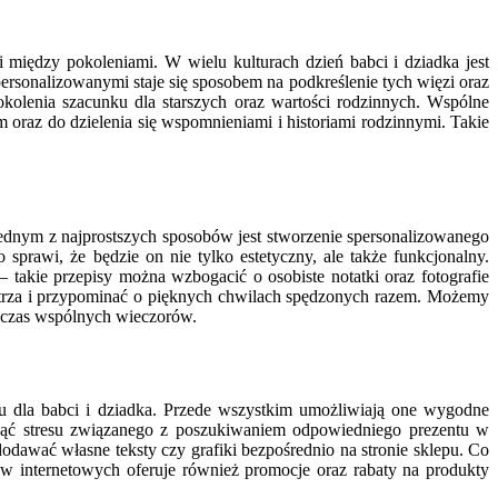
iędzy pokoleniami. W wielu kulturach dzień babci i dziadka jest
personalizowanymi staje się sposobem na podkreślenie tych więzi oraz
kolenia szacunku dla starszych oraz wartości rodzinnych. Wspólne
 oraz do dzielenia się wspomnieniami i historiami rodzinnymi. Takie
Jednym z najprostszych sposobów jest stworzenie spersonalizowanego
prawi, że będzie on nie tylko estetyczny, ale także funkcjonalny.
takie przepisy można wzbogacić o osobiste notatki oraz fotografie
wnętrza i przypominać o pięknych chwilach spędzonych razem. Możemy
odczas wspólnych wieczorów.
u dla babci i dziadka. Przede wszystkim umożliwiają one wygodne
nąć stresu związanego z poszukiwaniem odpowiedniego prezentu w
dawać własne teksty czy grafiki bezpośrednio na stronie sklepu. Co
w internetowych oferuje również promocje oraz rabaty na produkty