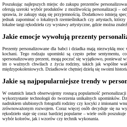
Poszukując najlepszych miejsc do zakupu prezentów personalizowan
oferują szeroki wybór produktów z możliwością personalizacji – 
sprawia, że zakupy stają się przyjemnością. Dodatkowo istnieją spe
jednak zapominać o lokalnych rzemieślnikach czy artystach, którzy
lokalne targi rękodzieła czy wystawy artystyczne, gdzie można znaleź
Jakie emocje wywołują prezenty personal
Prezenty personalizowane dla babci i dziadka mają niezwykłą moc 
kochani. Tego rodzaju upominki są często pełne sentymentu, co
spersonalizowany prezent, mogą poczuć się wyjątkowo, ponieważ wid
im o ważnych chwilach z życia rodziny, takich jak wspólne wa
międzypokoleniowych. Dziadkowie chętniej dzielą się swoimi histori
Jakie są najpopularniejsze trendy w perso
W ostatnich latach obserwujemy rosnącą popularność personalizacji
wykorzystanie technologii do tworzenia unikalnych upominków. D
nadrukiem ulubionych fotografii rodziny czy kocyki z imionami wnu
zrównoważonym rozwojem. Coraz więcej osób decyduje się na wy
rękodzieło staje się coraz bardziej popularne – wiele osób poszuk
wybór kolorów, jak i wzorów czy technik wykonania.