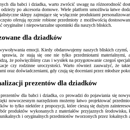
ych dla babci i dziadka, warto zwrócić uwagę na różnorodność dostęp
od odzieży po akcesoria domowe. Wiele platform umożliwia łatwe do
cjalistyczne sklepy zajmujące się wyłącznie produktami personalizow
 często oferują ręcznie robione przedmioty z możliwością dostosowa
ć oryginalne i niepowtarzalne upominki dla naszych bliskich.
izowane dla dziadków
wywoływania emocji. Kiedy obdarowujemy naszych bliskich czymś, co z
 sprawia, że stają się one nie tylko przedmiotami materialnymi,
zą, że poświęciliśmy czas i wysiłek na przygotowanie czegoś specjaln
kacje czy rodzinne uroczystości. Warto również zauważyć, że t
ami oraz doświadczeniami, gdy czują się doceniani przez młodsze poko
nalizacji prezentów dla dziadków
 prezentów dla babci i dziadka, co prowadzi do pojawiania się nowy
zięki nowoczesnym narzędziom możemy łatwo projektować przedmioty
ków to tylko niektóre z propozycji, które cieszą się dużym zaintere
bór produktów wykonanych z materiałów przyjaznych środowisku, 
uje unikalnych i oryginalnych przedmiotów tworzonych przez lokalny