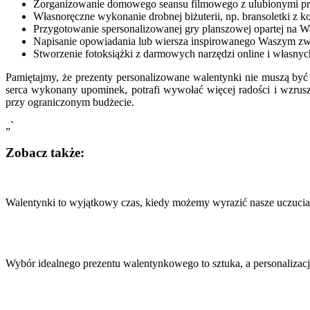
Zorganizowanie domowego seansu filmowego z ulubionymi pr
Własnoręczne wykonanie drobnej biżuterii, np. bransoletki z k
Przygotowanie spersonalizowanej gry planszowej opartej na Was
Napisanie opowiadania lub wiersza inspirowanego Waszym zw
Stworzenie fotoksiążki z darmowych narzędzi online i własnyc
Pamiętajmy, że prezenty personalizowane walentynki nie muszą być 
serca wykonany upominek, potrafi wywołać więcej radości i wzrusz
przy ograniczonym budżecie.
„`
Zobacz także:
Nawigacja
wpisu
Walentynki to wyjątkowy czas, kiedy możemy wyrazić nasze uczuci
Wybór idealnego prezentu walentynkowego to sztuka, a personalizac