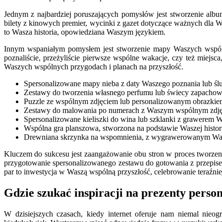
Jednym z najbardziej poruszających pomysłów jest stworzenie alb
bilety z kinowych premier, wycinki z gazet dotyczące ważnych dla Wa
to Wasza historia, opowiedziana Waszym językiem.
Innym wspaniałym pomysłem jest stworzenie mapy Waszych wspólny
poznaliście, przeżyliście pierwsze wspólne wakacje, czy też miejsc
Waszych wspólnych przygodach i planach na przyszłość.
Spersonalizowane mapy nieba z daty Waszego poznania lub śl
Zestawy do tworzenia własnego perfumu lub świecy zapachowe
Puzzle ze wspólnym zdjęciem lub personalizowanym obrazkie
Zestawy do malowania po numerach z Waszym wspólnym zdję
Spersonalizowane kieliszki do wina lub szklanki z grawerem W
Wspólna gra planszowa, stworzona na podstawie Waszej histor
Drewniana skrzynka na wspomnienia, z wygrawerowanym Was
Kluczem do sukcesu jest zaangażowanie obu stron w proces tworzeni
przygotowanie spersonalizowanego zestawu do gotowania z przepisem
par to inwestycja w Waszą wspólną przyszłość, celebrowanie teraźniej
Gdzie szukać inspiracji na prezenty perso
W dzisiejszych czasach, kiedy internet oferuje nam niemal nieogr