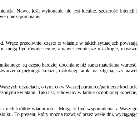
ncja. Nawet jeśli wykonanie nie jest idealne, szczerość intencji i
owe i niezapomniane.
 Wręcz przeciwnie, często to właśnie w takich sytuacjach powstają
cem, mogą być równie cenne, a nawet cenniejsze niż drogie, masowo
nikalnego, są często bardziej doceniane niż sama materialna wartość.
worzenia pięknego kolażu, ozdobnej ramki na zdjęcia, czy nawet
o Waszych uczuciach, o tym, co w Waszej partnerce/partnerze kochacie
zonymi kwiatami. Taki list, schowany w ładnie ozdobionej kopercie,
e na nich krótkie wiadomości. Mogą to być wspomnienia z Waszego
łoiku. To prezent, który można rozwijać przez wiele dni, wyciągając