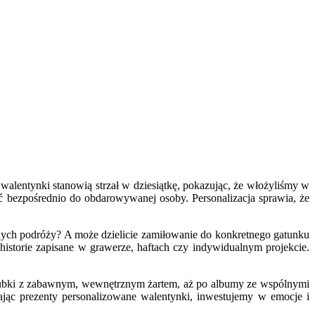
lentynki stanowią strzał w dziesiątkę, pokazując, że włożyliśmy w
ać bezpośrednio do obdarowywanej osoby. Personalizacja sprawia, że
lnych podróży? A może dzielicie zamiłowanie do konkretnego gatunku
historie zapisane w grawerze, haftach czy indywidualnym projekcie.
z kubki z zabawnym, wewnętrznym żartem, aż po albumy ze wspólnymi
ając prezenty personalizowane walentynki, inwestujemy w emocje i