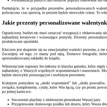
Personalizacja pustych ram obrazów poprzez malowanie lub okl
Pamiętajcie, że w przypadku prezentów personalizowanych walentynk
poświęcony czas sprawią, że prezent będzie niezwykle cenny. To właś
Jakie prezenty personalizowane walentynk
Ograniczony budżet nie musi oznaczać rezygnacji z obdarowania uk
najbardziej kreatywne i wzruszające pomysły. Prezenty personaliz
produkowane upominki.
Kluczem jest skupienie się na emocjonalnej wartości prezentu, a nie
Zacznijmy od tego, co mamy pod ręką. Domowe fotografie, które
spersonalizowanej zakładki do książki.
Własnoręcznie napisany list miłosny to klasyka gatunku, która nigdy
najbardziej, o Waszych wspólnych wspomnieniach i marzeniach. Może
będzie niezwykle poruszającym i osobistym prezentem.
Kolejnym pomysłem są „słoiki wspomnień” lub „słoiki powodów, d
związku, komplementy, cytaty, które Was łączą, czy po prostu powod
po jednej karteczce.
Stworzenie playlisty z ulubionymi piosenkami Waszej pary.
Przygotowanie domowego posiłku lub deseru, który Wasza dru