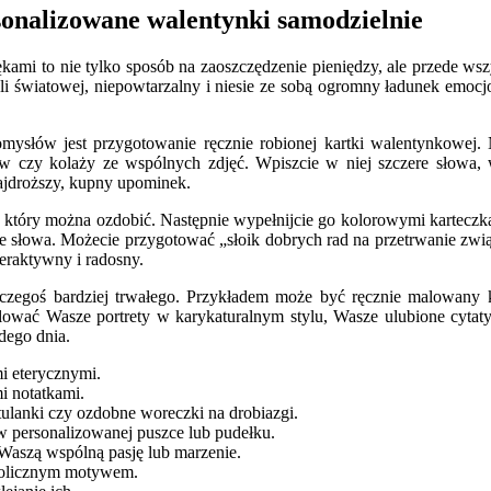
sonalizowane walentynki samodzielnie
mi to nie tylko sposób na zaoszczędzenie pieniędzy, ale przede wszy
ali światowej, niepowtarzalny i niesie ze sobą ogromny ładunek emocj
mysłów jest przygotowanie ręcznie robionej kartki walentynkowej.
 czy kolaży ze wspólnych zdjęć. Wpiszcie w niej szczere słowa, wi
najdroższy, kupny upominek.
, który można ozdobić. Następnie wypełnijcie go kolorowymi karteczka
łe słowa. Możecie przygotować „słoik dobrych rad na przetrwanie z
teraktywny i radosny.
 czegoś bardziej trwałego. Przykładem może być ręcznie malowany ku
lować Wasze portrety w karykaturalnym stylu, Wasze ulubione cytaty,
dego dnia.
i eterycznymi.
i notatkami.
tulanki czy ozdobne woreczki na drobiazgi.
 personalizowanej puszce lub pudełku.
Waszą wspólną pasję lub marzenie.
mbolicznym motywem.