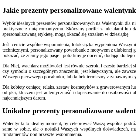
Jakie prezenty personalizowane walentynki
Wybór idealnych prezentów personalizowanych na Walentynki dla nie
praktyczne z nutą romantyzmu. Skórzany portfel z inicjałami lub 
spersonalizowaną etykietę, mogą okazać się strzałem w dziesiątkę.
Jeśli cenicie wspólne wspomnienia, fotoksiążka wypełniona Waszy
technicznymi, personalizowany powerbank z motywem z ulubionej gr
pokazać, że znamy jego pasje i potrafimy je docenić, dodając do teg
Dla Niej, wachlarz możliwości jest równie szeroki i często bardziej 
czy symbolu o szczególnym znaczeniu, jest klasycznym, ale zawsz
Waszego pierwszego pocałunku, lub kubek termiczny z zabawnym cyta
Dla kobiety ceniącej relaks, zestaw kosmetyków z grawerowanym luste
od płci, kluczem jest autentyczność i dopasowanie do osobowości o
najcenniejszym darem.
Unikalne prezenty personalizowane walen
Walentynki to idealny moment, by celebrować Waszą wspólną podróż 
same w sobie, ale o nośniki Waszych wspólnych doświadczeń, marz
fundamentów pod przyszłe wspomnienia.