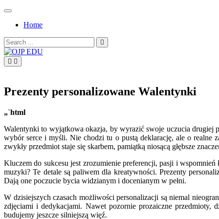
Skip
to
Home
content
Search
for:
OJP EDU
Prezenty personalizowane Walentynki
„`html
Walentynki to wyjątkowa okazja, by wyrazić swoje uczucia drugiej
wybór serce i myśli. Nie chodzi tu o pustą deklarację, ale o real
zwykły przedmiot staje się skarbem, pamiątką niosącą głębsze znacze
Kluczem do sukcesu jest zrozumienie preferencji, pasji i wspomnie
muzyki? Te detale są paliwem dla kreatywności. Prezenty personali
Dają one poczucie bycia widzianym i docenianym w pełni.
W dzisiejszych czasach możliwości personalizacji są niemal nieog
zdjęciami i dedykacjami. Nawet pozornie prozaiczne przedmioty, 
budujemy jeszcze silniejszą więź.