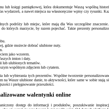
umu lub księgi pamiątkowej, która dokumentuje Waszą wspólną histo
s wydarzeń, a nawet miejsca na własnoręczne wpisy czy rysunki. Każda
ch podróży lub miejsc, które mają dla Was szczególne znaczenie. 
a, do których marzycie, by razem pojechać. Takie prezenty personaliz
ubu.
j, gdzie możecie dobrać ulubione nuty.
m.
ciem jako wzorem.
aszych imion i daty.
ii lub ulubionych tematów.
zym wspólnym zdjęciem lub cytatem.
a lub wybierania tych prezentów. Wspólne tworzenie personalizowanej
 na Wasze ulubione danie, to aktywności, które same w sobie stają 
szości i pielęgnowanie przeszłości.
nalizowane walentynki online
aniczony dostęp do informacji i produktów, poszukiwanie inspiracj