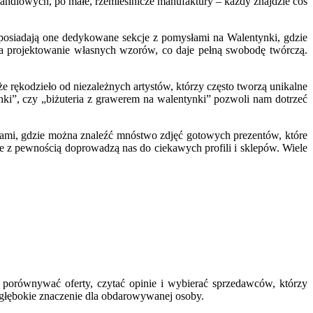
andlowych, po małe, rzemieślnicze manufaktury – każdy znajdzie coś
o posiadają one dedykowane sekcje z pomysłami na Walentynki, gdzie
na projektowanie własnych wzorów, co daje pełną swobodę twórczą.
e rękodzieło od niezależnych artystów, którzy często tworzą unikalne
ki”, czy „biżuteria z grawerem na walentynki” pozwoli nam dotrzeć
orami, gdzie można znaleźć mnóstwo zdjęć gotowych prezentów, które
 z pewnością doprowadzą nas do ciekawych profili i sklepów. Wiele
o porównywać oferty, czytać opinie i wybierać sprzedawców, którzy
ma głębokie znaczenie dla obdarowywanej osoby.