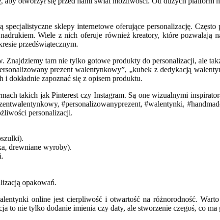
aby otworzył się przed nami świat możliwości. Od dużych platform h
 specjalistyczne sklepy internetowe oferujące personalizację. Częst
drukiem. Wiele z nich oferuje również kreatory, które pozwalają 
kresie przedświątecznym.
. Znajdziemy tam nie tylko gotowe produkty do personalizacji, ale takż
ersonalizowany prezent walentynkowy”, „kubek z dedykacją walentyn
h i dokładnie zapoznać się z opisem produktu.
ach takich jak Pinterest czy Instagram. Są one wizualnymi inspirat
rezentwalentynkowy, #personalizowanyprezent, #walentynki, #handmade
żliwości personalizacji.
szulki).
ka, drewniane wyroby).
i.
lizacją opakowań.
entynki online jest cierpliwość i otwartość na różnorodność. Wart
cja to nie tylko dodanie imienia czy daty, ale stworzenie czegoś, co 