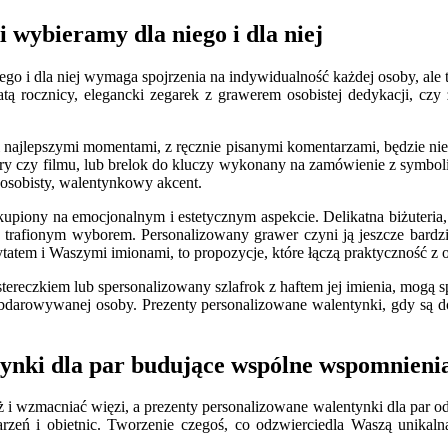
 wybieramy dla niego i dla niej
go i dla niej wymaga spojrzenia na indywidualność każdej osoby, ale 
datą rocznicy, elegancki zegarek z grawerem osobistej dedykacji, cz
mi najlepszymi momentami, z ręcznie pisanymi komentarzami, będzie 
y czy filmu, lub brelok do kluczy wykonany na zamówienie z symbolic
o osobisty, walentynkowy akcent.
skupiony na emocjonalnym i estetycznym aspekcie. Delikatna biżuteria,
e trafionym wyborem. Personalizowany grawer czyni ją jeszcze bar
tem i Waszymi imionami, to propozycje, które łączą praktyczność z o
reczkiem lub spersonalizowany szlafrok z haftem jej imienia, mogą sp
bdarowywanej osoby. Prezenty personalizowane walentynki, gdy są do
tynki dla par budujące wspólne wspomnieni
i wzmacniać więzi, a prezenty personalizowane walentynki dla par od
eń i obietnic. Tworzenie czegoś, co odzwierciedla Waszą unikalną