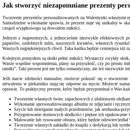
Jak stworzyć niezapomniane prezenty per
Tworzenie prezentów personalizowanych na Walentynki własnymi ręka
Samodzielne wykonanie sprawia, że prezent staje się unikalny w sk
czegoś wyjątkowego są dowodem miłości.
Jednym z najprostszych, a jednocześnie niezwykle efektownych po
papierów, ozdobnych taśm, suszonych kwiatów, własnych rysunków
Waszych najpiękniejszych chwil. Taka kartka będzie cenniejsza niż 
Kolejnym pomysłem są słoiki pełne miłości. Wystarczy zwykły słoik
Wasze wspólne wspomnienia, plany na przyszłość, czy po prostu mi
randki”. Taki prezent jest nie tylko romantyczny, ale też niezwykle in
Jeśli macie zdolności manualne, możecie pokusić się o stworzenie
utrwaleniu w piekarniku stają się odporne na mycie. Możecie nama
oprawie. To praktyczny prezent, który będzie przypominał o Was każ
Tworzenie własnych świec zapachowych z ulubionymi olejkam
Wykonanie spersonalizowanego albumu ze zdjęciami i ręcznym
Szycie lub dzierganie małych przedmiotów, jak serduszka-przy
Przygotowanie domowych słodkości i piękne ich opakowanie w
Malowanie lub rysowanie obrazu, który będzie odzwierciedlał 
Tworzenie własnych zakładki do książki z dedykacją lub sy