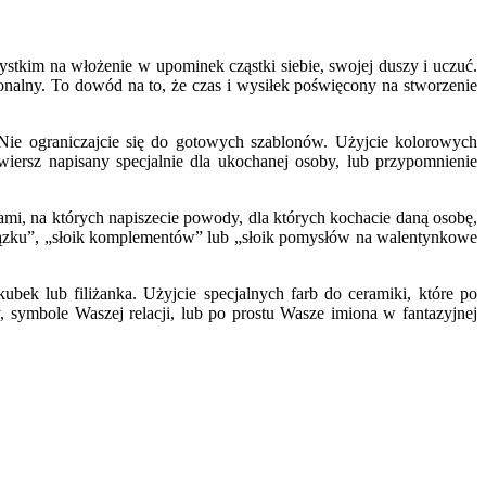
stkim na włożenie w upominek cząstki siebie, swojej duszy i uczuć.
onalny. To dowód na to, że czas i wysiłek poświęcony na stworzenie
 Nie ograniczajcie się do gotowych szablonów. Użyjcie kolorowych
ersz napisany specjalnie dla ukochanej osoby, lub przypomnienie
mi, na których napiszecie powody, dla których kochacie daną osobę,
wiązku”, „słoik komplementów” lub „słoik pomysłów na walentynkowe
bek lub filiżanka. Użyjcie specjalnych farb do ceramiki, które po
 symbole Waszej relacji, lub po prostu Wasze imiona w fantazyjnej