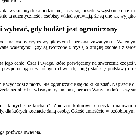
ejanie ich.
i wykonanych samodzielnie, liczy się przede wszystkim serce i inte
nie ta autentyczność i osobisty wkład sprawiają, że są one tak wyjątk
i wybrać, gdy budżet jest ograniczony
ochanej osoby czymś wyjątkowym i spersonalizowanym na Walentynki.
owane walentynki, gdy są tworzone z myślą o drugiej osobie i z ser
 na jego cenie. Czas i uwaga, które poświęcamy na stworzenie czegoś u
 przypominają o wspólnych chwilach, mogą stać się podstawą do st
 nie wychodzi z mody. Nie ograniczajcie się do kilku zdań. Napiszcie 
cie ozdobić list własnymi rysunkami, herbem Waszej miłości, czy sus
la których Cię kocham”. Zbierzcie kolorowe karteczki i napiszci
y, dla których kochacie daną osobę. Całość umieśćcie w ozdobionym s
ga połówka uwielbia.