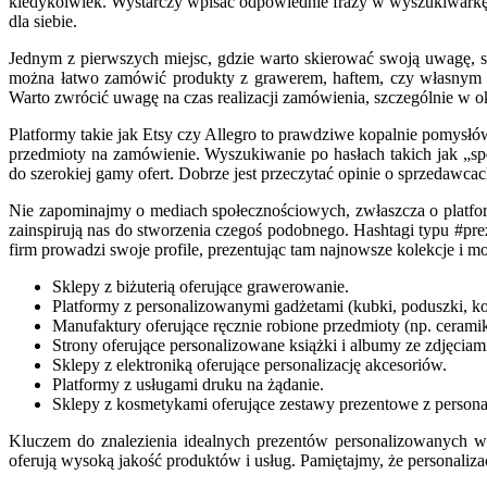
kiedykolwiek. Wystarczy wpisać odpowiednie frazy w wyszukiwarkę, 
dla siebie.
Jednym z pierwszych miejsc, gdzie warto skierować swoją uwagę, są
można łatwo zamówić produkty z grawerem, haftem, czy własnym na
Warto zwrócić uwagę na czas realizacji zamówienia, szczególnie w o
Platformy takie jak Etsy czy Allegro to prawdziwe kopalnie pomysłów
przedmioty na zamówienie. Wyszukiwanie po hasłach takich jak „sp
do szerokiej gamy ofert. Dobrze jest przeczytać opinie o sprzedawcac
Nie zapominajmy o mediach społecznościowych, zwłaszcza o platform
zainspirują nas do stworzenia czegoś podobnego. Hashtagi typu #p
firm prowadzi swoje profile, prezentując tam najnowsze kolekcje i mo
Sklepy z biżuterią oferujące grawerowanie.
Platformy z personalizowanymi gadżetami (kubki, poduszki, ko
Manufaktury oferujące ręcznie robione przedmioty (np. cerami
Strony oferujące personalizowane książki i albumy ze zdjęciam
Sklepy z elektroniką oferujące personalizację akcesoriów.
Platformy z usługami druku na żądanie.
Sklepy z kosmetykami oferujące zestawy prezentowe z persona
Kluczem do znalezienia idealnych prezentów personalizowanych wal
oferują wysoką jakość produktów i usług. Pamiętajmy, że personaliza