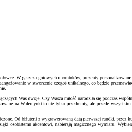
 połówce. W gąszczu gotowych upominków, prezenty personalizowane wa
ne zaangażowanie w stworzenie czegoś unikalnego, co będzie przemawi
nie.
ń łączących Was dwoje. Czy Wasza miłość narodziła się podczas wspó
zowane na Walentynki to nie tylko przedmioty, ale przede wszystkim 
raniczone. Od biżuterii z wygrawerowaną datą pierwszej randki, prze
dzięki osobistemu akcentowi, nabierają magicznego wymiaru. Wybier