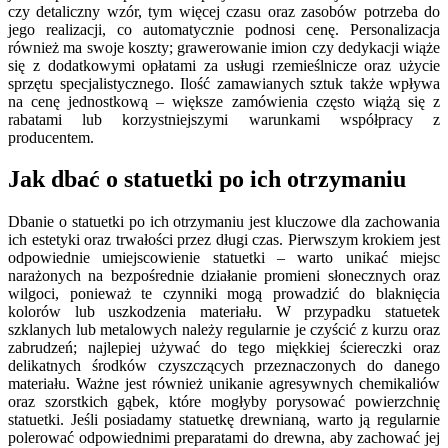
czy detaliczny wzór, tym więcej czasu oraz zasobów potrzeba do
jego realizacji, co automatycznie podnosi cenę. Personalizacja
również ma swoje koszty; grawerowanie imion czy dedykacji wiąże
się z dodatkowymi opłatami za usługi rzemieślnicze oraz użycie
sprzętu specjalistycznego. Ilość zamawianych sztuk także wpływa
na cenę jednostkową – większe zamówienia często wiążą się z
rabatami lub korzystniejszymi warunkami współpracy z
producentem.
Jak dbać o statuetki po ich otrzymaniu
Dbanie o statuetki po ich otrzymaniu jest kluczowe dla zachowania
ich estetyki oraz trwałości przez długi czas. Pierwszym krokiem jest
odpowiednie umiejscowienie statuetki – warto unikać miejsc
narażonych na bezpośrednie działanie promieni słonecznych oraz
wilgoci, ponieważ te czynniki mogą prowadzić do blaknięcia
kolorów lub uszkodzenia materiału. W przypadku statuetek
szklanych lub metalowych należy regularnie je czyścić z kurzu oraz
zabrudzeń; najlepiej używać do tego miękkiej ściereczki oraz
delikatnych środków czyszczących przeznaczonych do danego
materiału. Ważne jest również unikanie agresywnych chemikaliów
oraz szorstkich gąbek, które mogłyby porysować powierzchnię
statuetki. Jeśli posiadamy statuetkę drewnianą, warto ją regularnie
polerować odpowiednimi preparatami do drewna, aby zachować jej