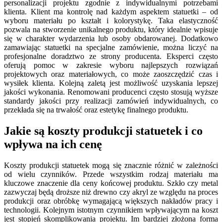
personalizacji projektu zgodnie z indywidualnymi potrzebami
klienta. Klient ma kontrolę nad każdym aspektem statuetki – od
wyboru materiału po kształt i kolorystykę. Taka elastyczność
pozwala na stworzenie unikalnego produktu, który idealnie wpisuje
się w charakter wydarzenia lub osoby obdarowanej. Dodatkowo
zamawiając statuetki na specjalne zamówienie, można liczyć na
profesjonalne doradztwo ze strony producenta. Eksperci często
oferują pomoc w zakresie wyboru najlepszych rozwiązań
projektowych oraz materiałowych, co może zaoszczędzić czas i
wysiłek klienta. Kolejną zaletą jest możliwość uzyskania lepszej
jakości wykonania. Renomowani producenci często stosują wyższe
standardy jakości przy realizacji zamówień indywidualnych, co
przekłada się na trwałość oraz estetykę finalnego produktu.
Jakie są koszty produkcji statuetek i co
wpływa na ich cenę
Koszty produkcji statuetek mogą się znacznie różnić w zależności
od wielu czynników. Przede wszystkim rodzaj materiału ma
kluczowe znaczenie dla ceny końcowej produktu. Szkło czy metal
zazwyczaj będą droższe niż drewno czy akryl ze względu na proces
produkcji oraz obróbkę wymagającą większych nakładów pracy i
technologii. Kolejnym istotnym czynnikiem wpływającym na koszt
jest stopień skomplikowania projektu. Im bardziej złożona forma