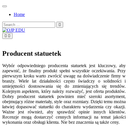
Skip
to
Home
content
Search
for:
OJP EDU
Producent statuetek
Wybór odpowiedniego producenta statuetek jest kluczowy, aby
zapewnić, że finalny produkt spełni wszystkie oczekiwania. Przy
pierwszym kroku warto zwrócić uwagę na doświadczenie firmy w
branży. Wiele lat działalności często świadczy o solidności i
umiejętności dostosowania się do zmieniających się trendów.
Kolejnym aspektem, który należy rozważyć, jest oferta produktów.
Dobry producent statuetek powinien mieć szeroki asortyment,
obejmujący różne materiały, style oraz rozmiary. Dzięki temu można
łatwiej dopasować statuetki do charakteru wydarzenia czy okazji.
Ważne jest również, aby sprawdzić opinie innych klientów.
Recenzje mogą dostarczyć cennych informacji na temat jakości
wykonania oraz obsługi klienta. Nie bez znaczenia są także ceny.