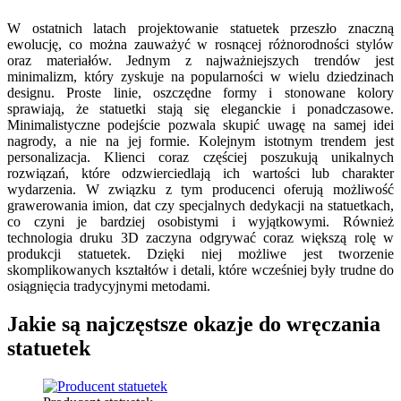
W ostatnich latach projektowanie statuetek przeszło znaczną
ewolucję, co można zauważyć w rosnącej różnorodności stylów
oraz materiałów. Jednym z najważniejszych trendów jest
minimalizm, który zyskuje na popularności w wielu dziedzinach
designu. Proste linie, oszczędne formy i stonowane kolory
sprawiają, że statuetki stają się eleganckie i ponadczasowe.
Minimalistyczne podejście pozwala skupić uwagę na samej idei
nagrody, a nie na jej formie. Kolejnym istotnym trendem jest
personalizacja. Klienci coraz częściej poszukują unikalnych
rozwiązań, które odzwierciedlają ich wartości lub charakter
wydarzenia. W związku z tym producenci oferują możliwość
grawerowania imion, dat czy specjalnych dedykacji na statuetkach,
co czyni je bardziej osobistymi i wyjątkowymi. Również
technologia druku 3D zaczyna odgrywać coraz większą rolę w
produkcji statuetek. Dzięki niej możliwe jest tworzenie
skomplikowanych kształtów i detali, które wcześniej były trudne do
osiągnięcia tradycyjnymi metodami.
Jakie są najczęstsze okazje do wręczania
statuetek