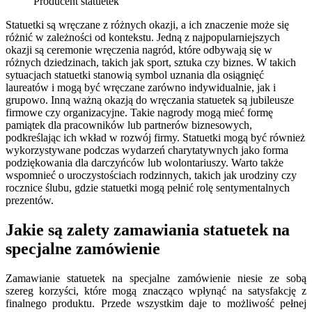
Producent statuetek
Statuetki są wręczane z różnych okazji, a ich znaczenie może się
różnić w zależności od kontekstu. Jedną z najpopularniejszych
okazji są ceremonie wręczenia nagród, które odbywają się w
różnych dziedzinach, takich jak sport, sztuka czy biznes. W takich
sytuacjach statuetki stanowią symbol uznania dla osiągnięć
laureatów i mogą być wręczane zarówno indywidualnie, jak i
grupowo. Inną ważną okazją do wręczania statuetek są jubileusze
firmowe czy organizacyjne. Takie nagrody mogą mieć formę
pamiątek dla pracowników lub partnerów biznesowych,
podkreślając ich wkład w rozwój firmy. Statuetki mogą być również
wykorzystywane podczas wydarzeń charytatywnych jako forma
podziękowania dla darczyńców lub wolontariuszy. Warto także
wspomnieć o uroczystościach rodzinnych, takich jak urodziny czy
rocznice ślubu, gdzie statuetki mogą pełnić rolę sentymentalnych
prezentów.
Jakie są zalety zamawiania statuetek na
specjalne zamówienie
Zamawianie statuetek na specjalne zamówienie niesie ze sobą
szereg korzyści, które mogą znacząco wpłynąć na satysfakcję z
finalnego produktu. Przede wszystkim daje to możliwość pełnej