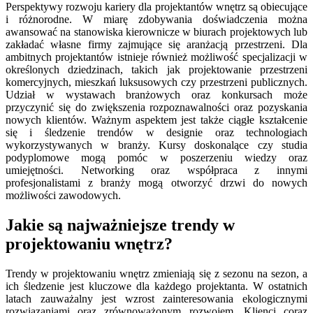
Perspektywy rozwoju kariery dla projektantów wnętrz są obiecujące
i różnorodne. W miarę zdobywania doświadczenia można
awansować na stanowiska kierownicze w biurach projektowych lub
zakładać własne firmy zajmujące się aranżacją przestrzeni. Dla
ambitnych projektantów istnieje również możliwość specjalizacji w
określonych dziedzinach, takich jak projektowanie przestrzeni
komercyjnych, mieszkań luksusowych czy przestrzeni publicznych.
Udział w wystawach branżowych oraz konkursach może
przyczynić się do zwiększenia rozpoznawalności oraz pozyskania
nowych klientów. Ważnym aspektem jest także ciągłe kształcenie
się i śledzenie trendów w designie oraz technologiach
wykorzystywanych w branży. Kursy doskonalące czy studia
podyplomowe mogą pomóc w poszerzeniu wiedzy oraz
umiejętności. Networking oraz współpraca z innymi
profesjonalistami z branży mogą otworzyć drzwi do nowych
możliwości zawodowych.
Jakie są najważniejsze trendy w
projektowaniu wnętrz?
Trendy w projektowaniu wnętrz zmieniają się z sezonu na sezon, a
ich śledzenie jest kluczowe dla każdego projektanta. W ostatnich
latach zauważalny jest wzrost zainteresowania ekologicznymi
rozwiązaniami oraz zrównoważonym rozwojem. Klienci coraz