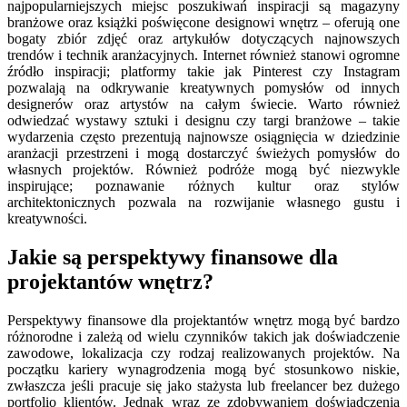
najpopularniejszych miejsc poszukiwań inspiracji są magazyny
branżowe oraz książki poświęcone designowi wnętrz – oferują one
bogaty zbiór zdjęć oraz artykułów dotyczących najnowszych
trendów i technik aranżacyjnych. Internet również stanowi ogromne
źródło inspiracji; platformy takie jak Pinterest czy Instagram
pozwalają na odkrywanie kreatywnych pomysłów od innych
designerów oraz artystów na całym świecie. Warto również
odwiedzać wystawy sztuki i designu czy targi branżowe – takie
wydarzenia często prezentują najnowsze osiągnięcia w dziedzinie
aranżacji przestrzeni i mogą dostarczyć świeżych pomysłów do
własnych projektów. Również podróże mogą być niezwykle
inspirujące; poznawanie różnych kultur oraz stylów
architektonicznych pozwala na rozwijanie własnego gustu i
kreatywności.
Jakie są perspektywy finansowe dla
projektantów wnętrz?
Perspektywy finansowe dla projektantów wnętrz mogą być bardzo
różnorodne i zależą od wielu czynników takich jak doświadczenie
zawodowe, lokalizacja czy rodzaj realizowanych projektów. Na
początku kariery wynagrodzenia mogą być stosunkowo niskie,
zwłaszcza jeśli pracuje się jako stażysta lub freelancer bez dużego
portfolio klientów. Jednak wraz ze zdobywaniem doświadczenia