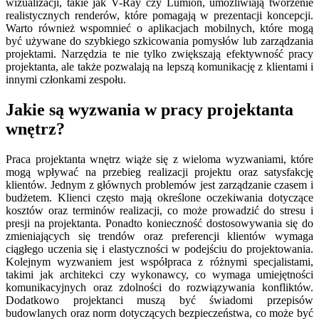
wizualizacji, takie jak V-Ray czy Lumion, umożliwiają tworzenie
realistycznych renderów, które pomagają w prezentacji koncepcji.
Warto również wspomnieć o aplikacjach mobilnych, które mogą
być używane do szybkiego szkicowania pomysłów lub zarządzania
projektami. Narzędzia te nie tylko zwiększają efektywność pracy
projektanta, ale także pozwalają na lepszą komunikację z klientami i
innymi członkami zespołu.
Jakie są wyzwania w pracy projektanta
wnętrz?
Praca projektanta wnętrz wiąże się z wieloma wyzwaniami, które
mogą wpływać na przebieg realizacji projektu oraz satysfakcję
klientów. Jednym z głównych problemów jest zarządzanie czasem i
budżetem. Klienci często mają określone oczekiwania dotyczące
kosztów oraz terminów realizacji, co może prowadzić do stresu i
presji na projektanta. Ponadto konieczność dostosowywania się do
zmieniających się trendów oraz preferencji klientów wymaga
ciągłego uczenia się i elastyczności w podejściu do projektowania.
Kolejnym wyzwaniem jest współpraca z różnymi specjalistami,
takimi jak architekci czy wykonawcy, co wymaga umiejętności
komunikacyjnych oraz zdolności do rozwiązywania konfliktów.
Dodatkowo projektanci muszą być świadomi przepisów
budowlanych oraz norm dotyczących bezpieczeństwa, co może być