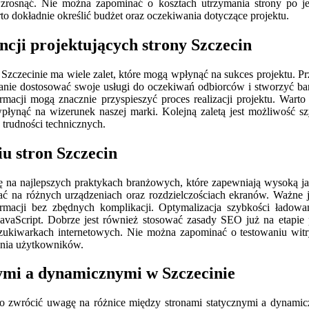
rosnąć. Nie można zapominać o kosztach utrzymania strony po jej 
 dokładnie określić budżet oraz oczekiwania dotyczące projektu.
encji projektujących strony Szczecin
 Szczecinie ma wiele zalet, które mogą wpłynąć na sukces projektu. Pr
tanie dostosować swoje usługi do oczekiwań odbiorców i stworzyć ba
rmacji mogą znacznie przyspieszyć proces realizacji projektu. Warto
 wpłynąć na wizerunek naszej marki. Kolejną zaletą jest możliwość 
 trudności technicznych.
iu stron Szczecin
ę na najlepszych praktykach branżowych, które zapewniają wysoką ja
 na różnych urządzeniach oraz rozdzielczościach ekranów. Ważne jes
macji bez zbędnych komplikacji. Optymalizacja szybkości ładowan
aScript. Dobrze jest również stosować zasady SEO już na etapie p
kiwarkach internetowych. Nie można zapominać o testowaniu witryn
enia użytkowników.
nymi a dynamicznymi w Szczecinie
o zwrócić uwagę na różnice między stronami statycznymi a dynamicz