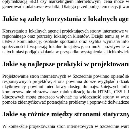
optymalizacją SEO czy marketingiem internetowym, cena może wz
generować dodatkowe wydatki. Dlatego przed podjęciem decyzji warto
Jakie są zalety korzystania z lokalnych ag
Korzystanie z lokalnych agencji projektujących strony internetowe w
regionalnego oraz potrzeby lokalnych klientów. Dzięki temu są w s
ułatwia komunikację; osobiste spotkania oraz szybka wymiana info
społeczności i wspierają lokalne inicjatywy, co może pozytywnie
natychmiast podjąć działania w przypadku wystąpienia jakichkolwiek
Jakie są najlepsze praktyki w projektowan
Projektowanie stron internetowych w Szczecinie powinno opierać si
responsywnych projektów; strona powinna dobrze wyglądać i działać
użytkownicy powinni mieć łatwy dostęp do najważniejszych infor
kompresowanie obrazów oraz minimalizację kodu HTML, CSS i Jav
kluczowych mogą znacząco wpłynąć na widoczność strony w wyszu
pomoże zidentyfikować potencjalne problemy i poprawić doświadcz
Jakie są różnice między stronami statycz
W kontekście projektowania stron internetowych w Szczecinie wart