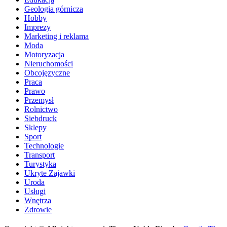
Geologia górnicza
Hobby
Imprezy
Marketing i reklama
Moda
Motoryzacja
Nieruchomości
Obcojęzyczne
Praca
Prawo
Przemysł
Rolnictwo
Siebdruck
Sklepy
Sport
Technologie
Transport
Turystyka
Ukryte Zajawki
Uroda
Usługi
Wnętrza
Zdrowie