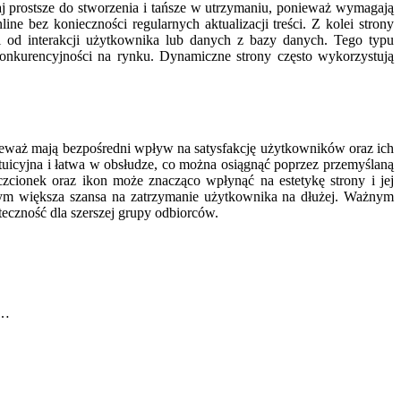
zaj prostsze do stworzenia i tańsze w utrzymaniu, ponieważ wymagają
ne bez konieczności regularnych aktualizacji treści. Z kolei strony
i od interakcji użytkownika lub danych z bazy danych. Tego typu
 konkurencyjności na rynku. Dynamiczne strony często wykorzystują
ieważ mają bezpośredni wpływ na satysfakcję użytkowników oraz ich
tuicyjna i łatwa w obsłudze, co można osiągnąć poprzez przemyślaną
czcionek oraz ikon może znacząco wpłynąć na estetykę strony i jej
 tym większa szansa na zatrzymanie użytkownika na dłużej. Ważnym
eczność dla szerszej grupy odbiorców.
,…