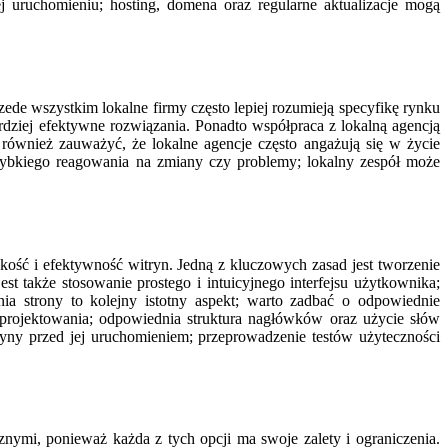
uruchomieniu; hosting, domena oraz regularne aktualizacje mogą
zede wszystkim lokalne firmy często lepiej rozumieją specyfikę rynku
rdziej efektywne rozwiązania. Ponadto współpraca z lokalną agencją
 również zauważyć, że lokalne agencje często angażują się w życie
szybkiego reagowania na zmiany czy problemy; lokalny zespół może
kość i efektywność witryn. Jedną z kluczowych zasad jest tworzenie
t także stosowanie prostego i intuicyjnego interfejsu użytkownika;
ia strony to kolejny istotny aspekt; warto zadbać o odpowiednie
rojektowania; odpowiednia struktura nagłówków oraz użycie słów
y przed jej uruchomieniem; przeprowadzenie testów użyteczności
nymi, ponieważ każda z tych opcji ma swoje zalety i ograniczenia.