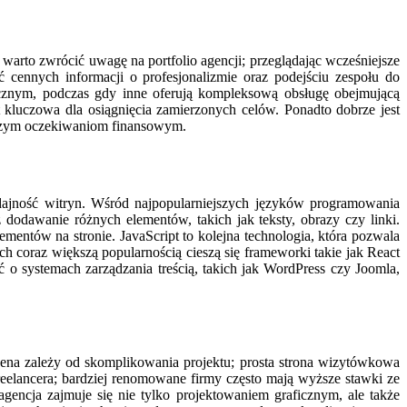
warto zwrócić uwagę na portfolio agencji; przeglądając wcześniejsze
ć cennych informacji o profesjonalizmie oraz podejściu zespołu do
ficznym, podczas gdy inne oferują kompleksową obsługę obejmującą
 kluczowa dla osiągnięcia zamierzonych celów. Ponadto dobrze jest
naszym oczekiwaniom finansowym.
dajność witryn. Wśród najpopularniejszych języków programowania
dodawanie różnych elementów, takich jak teksty, obrazy czy linki.
mentów na stronie. JavaScript to kolejna technologia, która pozwala
h coraz większą popularnością cieszą się frameworki takie jak React
 o systemach zarządzania treścią, takich jak WordPress czy Joomla,
cena zależy od skomplikowania projektu; prosta strona wizytówkowa
eelancera; bardziej renomowane firmy często mają wyższe stawki ze
gencja zajmuje się nie tylko projektowaniem graficznym, ale także