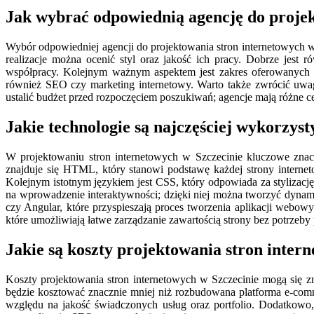
Jak wybrać odpowiednią agencję do projek
Wybór odpowiedniej agencji do projektowania stron internetowych w 
realizacje można ocenić styl oraz jakość ich pracy. Dobrze jest 
współpracy. Kolejnym ważnym aspektem jest zakres oferowanych us
również SEO czy marketing internetowy. Warto także zwrócić uwagę
ustalić budżet przed rozpoczęciem poszukiwań; agencje mają różne c
Jakie technologie są najczęściej wykorzys
W projektowaniu stron internetowych w Szczecinie kluczowe znac
znajduje się HTML, który stanowi podstawę każdej strony internet
Kolejnym istotnym językiem jest CSS, który odpowiada za stylizację
na wprowadzenie interaktywności; dzięki niej można tworzyć dynamic
czy Angular, które przyspieszają proces tworzenia aplikacji webow
które umożliwiają łatwe zarządzanie zawartością strony bez potrzeb
Jakie są koszty projektowania stron inter
Koszty projektowania stron internetowych w Szczecinie mogą się z
będzie kosztować znacznie mniej niż rozbudowana platforma e-comm
względu na jakość świadczonych usług oraz portfolio. Dodatkowo, 