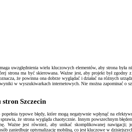
ymaga uwzględnienia wielu kluczowych elementów, aby strona była nie 
której strona ma być skierowana. Ważne jest, aby projekt był zgodny
nacza, że powinna ona dobrze wyglądać i działać na różnych urządzen
e wyniki w wyszukiwarkach internetowych. Nie można zapominać o szy
 stron Szczecin
b popełnia typowe błędy, które mogą negatywnie wpłynąć na efektywn
o sprawia, że strona wygląda chaotycznie. Innym powszechnym błędem
tronę. Ważne jest również, aby unikać skomplikowanej nawigacji; j
ób zaniedbuje optymalizację mobilną, co jest kluczowe w dzisiejszych