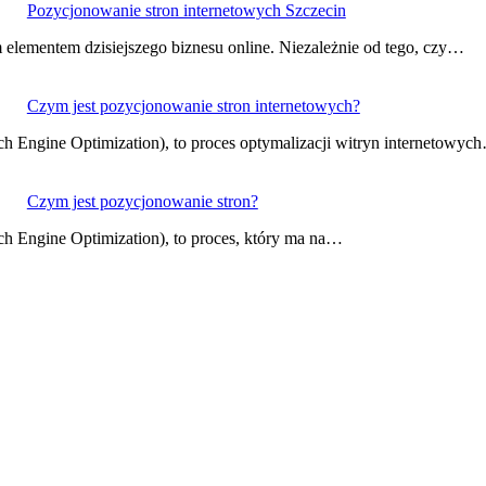
Pozycjonowanie stron internetowych Szczecin
 elementem dzisiejszego biznesu online. Niezależnie od tego, czy…
Czym jest pozycjonowanie stron internetowych?
h Engine Optimization), to proces optymalizacji witryn internetowyc
Czym jest pozycjonowanie stron?
h Engine Optimization), to proces, który ma na…