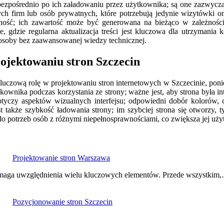
 się bezpośrednio po ich załadowaniu przez użytkownika; są one zazwyc
ch firm lub osób prywatnych, które potrzebują jedynie wizytówki onli
zność; ich zawartość może być generowana na bieżąco w zależnośc
e, gdzie regularna aktualizacja treści jest kluczowa dla utrzymania
 osoby bez zaawansowanej wiedzy technicznej.
rojektowaniu stron Szczecin
kluczową rolę w projektowaniu stron internetowych w Szczecinie, pon
wnika podczas korzystania ze strony; ważne jest, aby strona była in
 dotyczy aspektów wizualnych interfejsu; odpowiedni dobór kolorów, 
także szybkość ładowania strony; im szybciej strona się otworzy,
o potrzeb osób z różnymi niepełnosprawnościami, co zwiększa jej użyt
Projektowanie stron Warszawa
wymaga uwzględnienia wielu kluczowych elementów. Przede wszystkim
Pozycjonowanie stron Szczecin