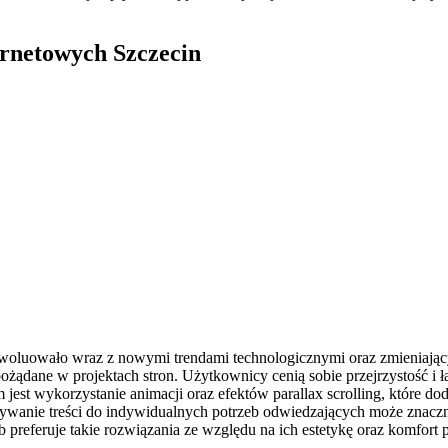
ernetowych Szczecin
e ewoluowało wraz z nowymi trendami technologicznymi oraz zmieniają
j pożądane w projektach stron. Użytkownicy cenią sobie przejrzystość i 
est wykorzystanie animacji oraz efektów parallax scrolling, które dod
ywanie treści do indywidualnych potrzeb odwiedzających może znacz
referuje takie rozwiązania ze względu na ich estetykę oraz komfort po