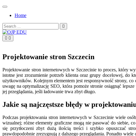
Skip
to
Home
content
Search
for:
OJP EDU
Projektowanie stron Szczecin
Projektowanie stron internetowych w Szczecinie to proces, który w
istotne jest zrozumienie potrzeb klienta oraz grupy docelowej, do 
użytkowników. Kolejnym elementem jest responsywność strony, co oz
uwagę na optymalizację SEO, która pomoże stronie osiągnąć lepsz
jej przeglądania, jeśli ładowanie trwa zbyt długo.
Jakie są najczęstsze błędy w projektowaniu
Podczas projektowania stron internetowych w Szczecinie wiele osó
wizualnej; różne elementy graficzne mogą nie pasować do siebie, c
się przytłoczeni zbyt dużą ilością treści i szybko opuszczać s
prawdopodobnie zrezygnują z dalszego przeglądania. Ponadto wiele os