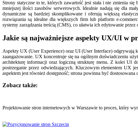
Strony statyczne to te, których zawartość jest stała i nie zmienia
mniejszej ilości zasobów serwerowych. Idealnie nadają się dla mały
dynamiczne są bardziej skomplikowane i oferują większą elastyc
rozwiązania są idealne dla większych firm lub platform e-commerc
systemy zarządzania treścią (CMS), co ułatwia ich edytowanie przez
Jakie są najważniejsze aspekty UX/UI w p
Aspekty UX (User Experience) oraz UI (User Interface) odgrywają 
zaangażowanie. UX koncentruje się na ogólnym doświadczeniu użytko
architekturę informacji oraz logiczną strukturę menu. Z kolei UI
postrzeganie przez odwiedzających. Kluczowym elementem UX jest 
aspektem jest również dostępność; strona powinna być dostosowana d
Zobacz także:
Nawigacja
wpisu
Projektowanie stron internetowych w Warszawie to proces, który 