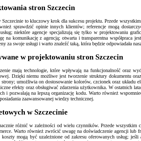
towania stron Szczecin
Szczecinie to kluczowy krok dla sukcesu projektu. Przede wszystkim 
również sprawdzić opinie innych klientów; referencje mogą dostarczy
ług; niektóre agencje specjalizują się tylko w projektowaniu gra
 na komunikację z agencją; otwarta i transparentna współpraca jest
eny za swoje usługi i warto znaleźć taką, która będzie odpowiadała 
tywane w projektowaniu stron Szczecin
zenie mają technologie, które wpływają na funkcjonalność oraz wy
owej. Dzięki niemu możliwe jest tworzenie struktury dokumentu oraz 
 strony; umożliwia on dostosowanie kolorów, czcionek oraz układu ele
zne efekty oraz obsługiwać zdarzenia użytkownika. W ostatnich latac
ych i pozwalają na lepszą organizację kodu. Warto również wspomnieć
y posiadania zaawansowanej wiedzy technicznej.
netowych w Szczecinie
nacznie różnić w zależności od wielu czynników. Przede wszystkim 
erce. Warto również zwrócić uwagę na doświadczenie agencji lub fr
koszty mogą być uzależnione od zakresu oferowanych usług; jeśli a