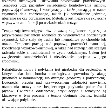
wzorców ruchowych i ułatwianiu powstawania prawidłowych.
Terapeuci uczą pacjentów świadomego kontrolowania ruchów,
poprawiają równowagę i koordynację, a także pomagają w nauce
czynności dnia codziennego, takich jak samodzielne jedzenie,
ubieranie się czy poruszanie się. Metoda ta jest niezwykle skuteczna
w przywracaniu funkcji po uszkodzeniach mózgu.
Terapia zajęciowa odgrywa równie ważną rolę, koncentrując się na
przywracaniu pacjentom zdolności do wykonywania codziennych
czynności, które stały się trudne lub niemożliwe po chorobie lub
urazie. Terapeuci pracują nad poprawą sprawności manualnej,
koordynacji wzrokowo-ruchowej, a także nad rozwijaniem strategii
radzenia sobie z trudnościami w życiu codziennym. Celem jest
zwiększenie samodzielności i niezależności pacjenta w jego
środowisku.
Rehabilitacja mowy i połykania jest niezbędna dla pacjentów, u
których udar lub choroba neurologiczna spowodowały afazję
(trudności w komunikacji) lub dysfagię (problemy z połykaniem).
Logopedzi pracują nad przywróceniem zdolności mówienia,
rozumienia mowy oraz bezpiecznego połykania pokarmów i
płynów. Ćwiczenia oddechowe, artykulacyjne i fonacyjne są
kluczowe w tym procesie, a terapia obejmuje również techniki
ułatwiające połykanie.
Wsparcie psychologiczne jest nieodłącznym elementem rehabilitacji