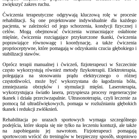
zwiększyć zakres ruchu.
Ćwiczenia terapeutyczne odgrywają kluczową rolę w procesie
rehabilitacji. Są one projektowane indywidualnie dla każdego
pacjenta, w zależności od jego schorzenia, kondycji fizycznej i
celów. Mogą obejmować ćwiczenia wzmacniające osłabione
mięśnie, ćwiczenia rozciągające przykurczone tkanki, ćwiczenia
poprawiające równowagę i koordynację, a także ćwiczenia
proprioceptywne, które pomagają w odzyskaniu czucia głębokiego i
stabilizacji stawów.
Oprócz terapii manualnej i ćwiczeń, fizjoterapeuci w Szczecinie
często wykorzystują również metody fizykoterapii. Elektroterapia,
polegająca na stosowaniu prądu elektrycznego o różnej
częstotliwości, może być wykorzystana do łagodzenia bólu,
zmniejszania obrzęków i stymulacji mięśni. Laseroterapia,
wykorzystująca światło lasera, przyspiesza procesy regeneracyjne
tkanek i działa przeciwzapalnie. Ultrasonoterapia, czyli leczenie za
pomocą fal ultradźwiękowych, pomaga w rozluźnianiu głębokich
tkanek i redukcji zwłóknień.
Rehabilitacja po urazach sportowych wymaga szczególnego
podejścia, które skupia się nie tylko na leczeniu kontuzji, ale także
na zapobieganiu jej nawrotom. Fizjoterapeuci pomagają
sportowcom wrócić do treningów w bezpieczny sposób, stopniowo