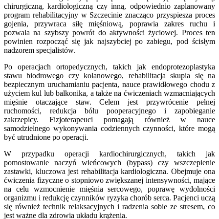
chirurgiczną, kardiologiczną czy inną, odpowiednio zaplanowany
program rehabilitacyjny w Szczecinie znacząco przyspiesza proces
gojenia, przywraca siłę mięśniową, poprawia zakres ruchu i
pozwala na szybszy powrót do aktywności życiowej. Proces ten
powinien rozpocząć się jak najszybciej po zabiegu, pod ścisłym
nadzorem specjalistów.
Po operacjach ortopedycznych, takich jak endoprotezoplastyka
stawu biodrowego czy kolanowego, rehabilitacja skupia się na
bezpiecznym uruchamianiu pacjenta, nauce prawidłowego chodu z
użyciem kul lub balkonika, a także na ćwiczeniach wzmacniających
mięśnie otaczające staw. Celem jest przywrócenie pełnej
ruchomości, redukcja bólu pooperacyjnego i zapobieganie
zakrzepicy. Fizjoterapeuci pomagają również w nauce
samodzielnego wykonywania codziennych czynności, które mogą
być utrudnione po operacji.
W przypadku operacji kardiochirurgicznych, takich jak
pomostowanie naczyń wieńcowych (bypass) czy wszczepienie
zastawki, kluczowa jest rehabilitacja kardiologiczna. Obejmuje ona
ćwiczenia fizyczne o stopniowo zwiększanej intensywności, mające
na celu wzmocnienie mięśnia sercowego, poprawę wydolności
organizmu i redukcję czynników ryzyka chorób serca. Pacjenci uczą
się również technik relaksacyjnych i radzenia sobie ze stresem, co
jest ważne dla zdrowia układu krążenia.