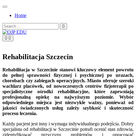
Skip
to
Home
content
Search
for:
OJP EDU
Rehabilitacja Szczecin
Rehabilitacja w Szczecinie stanowi kluczowy element powrotu
do pełnej sprawności fizycznej i psychicznej po urazach,
chorobach czy zabiegach operacyjnych. Miasto oferuje szeroki
wachlarz placówek, od nowoczesnych centrów fizjoterapii po
specjalistyczne ośrodki rehabilitacyjne, które zapewniają
profesjonalną opiekę na najwyższym poziomie. Wybór
odpowiedniego miejsca jest niezwykle ważny, ponieważ od
jakości świadczonych usług zależy szybkość i skuteczność
procesu leczenia.
Każdy pacjent jest inny i wymaga indywidualnego podejścia. Dobry
specjalista od rehabilitacji w Szczecinie potrafi ocenić stan zdrowia,
zidentyfikować przyczyny problemów i opracować