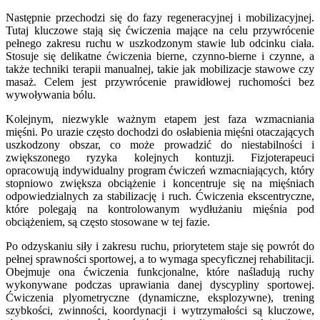
Następnie przechodzi się do fazy regeneracyjnej i mobilizacyjnej.
Tutaj kluczowe stają się ćwiczenia mające na celu przywrócenie
pełnego zakresu ruchu w uszkodzonym stawie lub odcinku ciała.
Stosuje się delikatne ćwiczenia bierne, czynno-bierne i czynne, a
także techniki terapii manualnej, takie jak mobilizacje stawowe czy
masaż. Celem jest przywrócenie prawidłowej ruchomości bez
wywoływania bólu.
Kolejnym, niezwykle ważnym etapem jest faza wzmacniania
mięśni. Po urazie często dochodzi do osłabienia mięśni otaczających
uszkodzony obszar, co może prowadzić do niestabilności i
zwiększonego ryzyka kolejnych kontuzji. Fizjoterapeuci
opracowują indywidualny program ćwiczeń wzmacniających, który
stopniowo zwiększa obciążenie i koncentruje się na mięśniach
odpowiedzialnych za stabilizację i ruch. Ćwiczenia ekscentryczne,
które polegają na kontrolowanym wydłużaniu mięśnia pod
obciążeniem, są często stosowane w tej fazie.
Po odzyskaniu siły i zakresu ruchu, priorytetem staje się powrót do
pełnej sprawności sportowej, a to wymaga specyficznej rehabilitacji.
Obejmuje ona ćwiczenia funkcjonalne, które naśladują ruchy
wykonywane podczas uprawiania danej dyscypliny sportowej.
Ćwiczenia plyometryczne (dynamiczne, eksplozywne), trening
szybkości, zwinności, koordynacji i wytrzymałości są kluczowe,