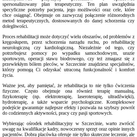
spersonalizowany plan terapeutyczny. Ten plan uwzględnia
specyficzne potrzeby pacjenta, jego możliwości oraz cele, które
chce osiągnąć. Obejmuje on zazwyczaj połączenie różnorodnych
metod terapeutycznych, dostosowanych do danej schorzenia czy
dolegliwości.
Proces rehabilitacji może dotyczyć wielu obszarów, od problemów z
kręgosłupem, przez schorzenia narządu ruchu, po rehabilitację
neurologiczną czy kardiologiczną. Niezależnie od tego, czy
potrzebujesz pomocy po wypadku samochodowym, urazie
sportowym, operacji stawu biodrowego, czy też zmagasz się z
przewlekłym bólem pleców, w Szczecinie znajdziesz specjalistów,
którzy pomogą Ci odzyskać utraconą funkcjonalność i komfort
życia.
Ważne jest, aby pamiętać, że rehabilitacja to nie tylko ćwiczenia
fizyczne. Często obejmuje ona również terapię manualną,
fizykoterapię (np. elektroterapię, laseroterapię, ultradźwięki),
hydroterapię, a także wsparcie psychologiczne. Kompleksowe
podejście gwarantuje najlepsze efekty i pozwala na szybszy powrót
do codziennych aktywności, pracy czy pasji sportowych.
Wybierając ośrodek rehabilitacyjny w Szczecinie, warto zwrócić
uwagę na kwalifikacje kadry, nowoczesny sprzęt oraz opinie innych
pacjentów. Dobra placówka oferuje nie tylko skuteczne leczenie, ale