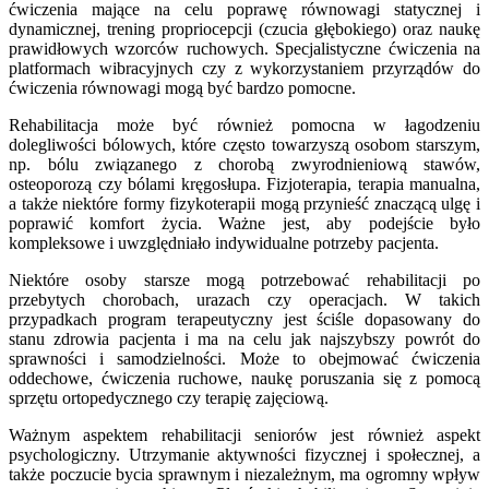
ćwiczenia mające na celu poprawę równowagi statycznej i
dynamicznej, trening propriocepcji (czucia głębokiego) oraz naukę
prawidłowych wzorców ruchowych. Specjalistyczne ćwiczenia na
platformach wibracyjnych czy z wykorzystaniem przyrządów do
ćwiczenia równowagi mogą być bardzo pomocne.
Rehabilitacja może być również pomocna w łagodzeniu
dolegliwości bólowych, które często towarzyszą osobom starszym,
np. bólu związanego z chorobą zwyrodnieniową stawów,
osteoporozą czy bólami kręgosłupa. Fizjoterapia, terapia manualna,
a także niektóre formy fizykoterapii mogą przynieść znaczącą ulgę i
poprawić komfort życia. Ważne jest, aby podejście było
kompleksowe i uwzględniało indywidualne potrzeby pacjenta.
Niektóre osoby starsze mogą potrzebować rehabilitacji po
przebytych chorobach, urazach czy operacjach. W takich
przypadkach program terapeutyczny jest ściśle dopasowany do
stanu zdrowia pacjenta i ma na celu jak najszybszy powrót do
sprawności i samodzielności. Może to obejmować ćwiczenia
oddechowe, ćwiczenia ruchowe, naukę poruszania się z pomocą
sprzętu ortopedycznego czy terapię zajęciową.
Ważnym aspektem rehabilitacji seniorów jest również aspekt
psychologiczny. Utrzymanie aktywności fizycznej i społecznej, a
także poczucie bycia sprawnym i niezależnym, ma ogromny wpływ