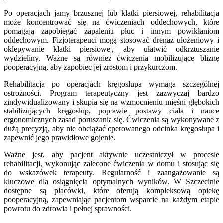
Po operacjach jamy brzusznej lub klatki piersiowej, rehabilitacja
może koncentrować się na ćwiczeniach oddechowych, które
pomagają zapobiegać zapaleniu płuc i innym powikłaniom
oddechowym. Fizjoterapeuci mogą stosować drenaż ułożeniowy i
oklepywanie klatki piersiowej, aby ułatwić odkrztuszanie
wydzieliny. Ważne są również ćwiczenia mobilizujące bliznę
pooperacyjną, aby zapobiec jej zrostom i przykurczom.
Rehabilitacja po operacjach kręgosłupa wymaga szczególnej
ostrożności. Program terapeutyczny jest zazwyczaj bardzo
zindywidualizowany i skupia się na wzmocnieniu mięśni głębokich
stabilizujących kręgosłup, poprawie postawy ciała i nauce
ergonomicznych zasad poruszania się. Ćwiczenia są wykonywane z
dużą precyzją, aby nie obciążać operowanego odcinka kręgosłupa i
zapewnić jego prawidłowe gojenie.
Ważne jest, aby pacjent aktywnie uczestniczył w procesie
rehabilitacji, wykonując zalecone ćwiczenia w domu i stosując się
do wskazówek terapeuty. Regularność i zaangażowanie są
kluczowe dla osiągnięcia optymalnych wyników. W Szczecinie
dostępne są placówki, które oferują kompleksową opiekę
pooperacyjną, zapewniając pacjentom wsparcie na każdym etapie
powrotu do zdrowia i pełnej sprawności.