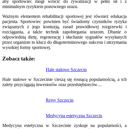
aby sportowiec mógł wrócić do rywalizacji w pełni sił i z
minimalnym ryzykiem ponownego urazu.
Ważnym elementem rehabilitacji sportowej jest również edukacja
pacjenta. Sportowiec powinien być świadomy czynników ryzyka
związanych z jego kontuzją, zasad prawidłowej rozgrzewki i
rozciągania, a także technik zapobiegania urazom. Dbanie o
odpowiednią dietę, regenerację i słuchanie sygnałów wysyłanych
przez organizm to klucz do długoterminowego sukcesu i utrzymania
wysokiej formy sportowej.
Zobacz także:
Nawigacja
Hale stalowe Szczecin
wpisu
Hale stalowe w Szczecinie cieszą się rosnącą popularnością, a ich
zalety przyciągają inwestorów oraz przedsiębiorców…
Rejsy Szczecin
Medycyna estetyczna Szczecin
Medycyna estetyczna w Szczecinie zyskuje na popularności, a