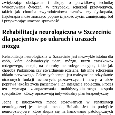
zwiększając obciążenie i dbając o prawidłową technikę
wykonywania ćwiczeń. W przypadku schorzeń przewlekłych,
takich jak choroba zwyrodnieniowa stawów czy dyskopatia,
fizjoterapia może znacząco poprawić jakość życia, zmniejszając ból
i przywracając utraconą sprawność.
Rehabilitacja neurologiczna w Szczecinie
dla pacjentów po udarach i urazach
mózgu
Rehabilitacja neurologiczna w Szczecinie jest niezwykle istotna dla
osób, które doświadczyły udaru mózgu, urazu czaszkowo-
mózgowego, cierpią na choroby neurodegeneracyjne, takie jak
choroba Parkinsona czy stwardnienie rozsiane, lub inne schorzenia
układu nerwowego. Celem tych terapii jest maksymalne odzyskanie
utraconych funkcji ruchowych, poznawczych i mowy, a także
poprawa jakości życia pacjentów i ich integracja społeczna. Proces
ten wymaga zaangażowania multidyscyplinarnego zespołu
specjalistów, którzy opracowują indywidualny plan terapeutyczny.
Jedną z kluczowych metod stosowanych w rehabilitacji
neurologicznej jest terapia metodą Bobath. Jest to podejście
neurorozwojowe, które skupia się na hamowaniu patologicznych