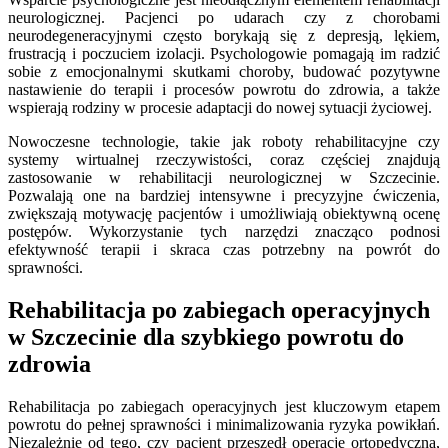
neurologicznej. Pacjenci po udarach czy z chorobami
neurodegeneracyjnymi często borykają się z depresją, lękiem,
frustracją i poczuciem izolacji. Psychologowie pomagają im radzić
sobie z emocjonalnymi skutkami choroby, budować pozytywne
nastawienie do terapii i procesów powrotu do zdrowia, a także
wspierają rodziny w procesie adaptacji do nowej sytuacji życiowej.
Nowoczesne technologie, takie jak roboty rehabilitacyjne czy
systemy wirtualnej rzeczywistości, coraz częściej znajdują
zastosowanie w rehabilitacji neurologicznej w Szczecinie.
Pozwalają one na bardziej intensywne i precyzyjne ćwiczenia,
zwiększają motywację pacjentów i umożliwiają obiektywną ocenę
postępów. Wykorzystanie tych narzędzi znacząco podnosi
efektywność terapii i skraca czas potrzebny na powrót do
sprawności.
Rehabilitacja po zabiegach operacyjnych
w Szczecinie dla szybkiego powrotu do
zdrowia
Rehabilitacja po zabiegach operacyjnych jest kluczowym etapem
powrotu do pełnej sprawności i minimalizowania ryzyka powikłań.
Niezależnie od tego, czy pacjent przeszedł operację ortopedyczną,