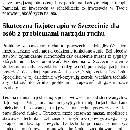
także przyjazną atmosferę i wsparcie na każdym etapie terapii.
Pamiętaj, że inwestycja w rehabilitację to inwestycja w Twoje
zdrowie i jakość życia na lata.
Skuteczna fizjoterapia w Szczecinie dla
osób z problemami narządu ruchu
Problemy z narządem ruchu to powszechna dolegliwość, która
może znacząco wpłynąć na codzienne funkcjonowanie. Ból pleców,
stawów, ograniczenie ruchomości czy osłabienie mięśni to sygnały,
których nie należy ignorować. Fizjoterapia w Szczecinie oferuje
skuteczne metody leczenia tych dolegliwości, pomagając pacjentom
powrócić do pełnej sprawności i cieszyć się życiem bez bólu.
Specjaliści w tej dziedzinie wykorzystują szeroki wachlarz technik,
aby dotrzeć do źródła problemu i zapewnić długoterminowe
rezultaty.
Terapia manualna jest jedną z podstawowych metod stosowanych w
fizjoterapii. Polega ona na precyzyjnych manipulacjach tkankami
miękkimi i stawami, mających na celu przywrócenie ich
prawidłowej funkcji. Terapeuta może stosować masaż, mobilizacje
stawowe, techniki rozluźniania mięśniowo-powięziowego czy
terapie punktów spustowych. Te techniki pomagają zmniejszyć
napięcie mięśniowe, poprawić krążenie, zredukować ból i