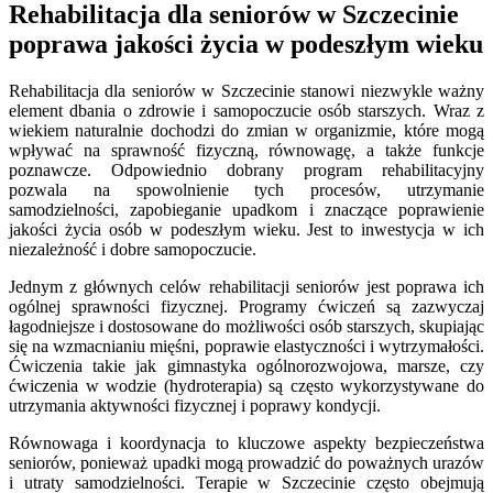
Rehabilitacja dla seniorów w Szczecinie
poprawa jakości życia w podeszłym wieku
Rehabilitacja dla seniorów w Szczecinie stanowi niezwykle ważny
element dbania o zdrowie i samopoczucie osób starszych. Wraz z
wiekiem naturalnie dochodzi do zmian w organizmie, które mogą
wpływać na sprawność fizyczną, równowagę, a także funkcje
poznawcze. Odpowiednio dobrany program rehabilitacyjny
pozwala na spowolnienie tych procesów, utrzymanie
samodzielności, zapobieganie upadkom i znaczące poprawienie
jakości życia osób w podeszłym wieku. Jest to inwestycja w ich
niezależność i dobre samopoczucie.
Jednym z głównych celów rehabilitacji seniorów jest poprawa ich
ogólnej sprawności fizycznej. Programy ćwiczeń są zazwyczaj
łagodniejsze i dostosowane do możliwości osób starszych, skupiając
się na wzmacnianiu mięśni, poprawie elastyczności i wytrzymałości.
Ćwiczenia takie jak gimnastyka ogólnorozwojowa, marsze, czy
ćwiczenia w wodzie (hydroterapia) są często wykorzystywane do
utrzymania aktywności fizycznej i poprawy kondycji.
Równowaga i koordynacja to kluczowe aspekty bezpieczeństwa
seniorów, ponieważ upadki mogą prowadzić do poważnych urazów
i utraty samodzielności. Terapie w Szczecinie często obejmują