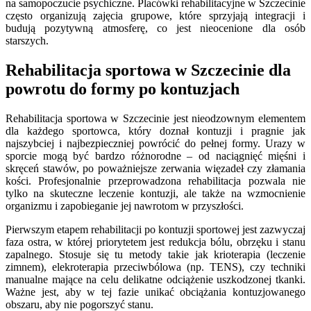
na samopoczucie psychiczne. Placówki rehabilitacyjne w Szczecinie
często organizują zajęcia grupowe, które sprzyjają integracji i
budują pozytywną atmosferę, co jest nieocenione dla osób
starszych.
Rehabilitacja sportowa w Szczecinie dla
powrotu do formy po kontuzjach
Rehabilitacja sportowa w Szczecinie jest nieodzownym elementem
dla każdego sportowca, który doznał kontuzji i pragnie jak
najszybciej i najbezpieczniej powrócić do pełnej formy. Urazy w
sporcie mogą być bardzo różnorodne – od naciągnięć mięśni i
skręceń stawów, po poważniejsze zerwania więzadeł czy złamania
kości. Profesjonalnie przeprowadzona rehabilitacja pozwala nie
tylko na skuteczne leczenie kontuzji, ale także na wzmocnienie
organizmu i zapobieganie jej nawrotom w przyszłości.
Pierwszym etapem rehabilitacji po kontuzji sportowej jest zazwyczaj
faza ostra, w której priorytetem jest redukcja bólu, obrzęku i stanu
zapalnego. Stosuje się tu metody takie jak krioterapia (leczenie
zimnem), elekroterapia przeciwbólowa (np. TENS), czy techniki
manualne mające na celu delikatne odciążenie uszkodzonej tkanki.
Ważne jest, aby w tej fazie unikać obciążania kontuzjowanego
obszaru, aby nie pogorszyć stanu.