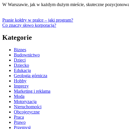
W Warszawie, jak w każdym dużym mieście, skuteczne pozycjonowan
Pranie kołdry w pralce – jaki program?
Co znaczy słowo korporacja?
Kategorie
Biznes
Budownictwo
Dzieci
Dziecko
Edukacja
Geologia górnicza
Hobby
Imprezy
Marketing i reklama
Moda
Motoryzacja
Nieruchomości
Obcojęzyczne
Praca
Prawo
Przemysł