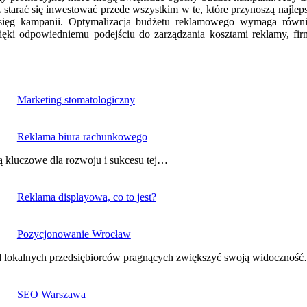
tarać się inwestować przede wszystkim w te, które przynoszą najle
asięg kampanii. Optymalizacja budżetu reklamowego wymaga równi
ięki odpowiedniemu podejściu do zarządzania kosztami reklamy, fi
Marketing stomatologiczny
Reklama biura rachunkowego
ą kluczowe dla rozwoju i sukcesu tej…
Reklama displayowa, co to jest?
Pozycjonowanie Wrocław
ód lokalnych przedsiębiorców pragnących zwiększyć swoją widocznoś
SEO Warszawa