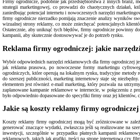
Firmy ogrodnicze, podobnie jak przedsiębiorstwa z innych branż, m
strategii marketingowej, co prowadzi do chaotycznych działań, kt
zaniedbując potencjał internetu i nowoczesnych narzędzi marketing
firmy ogrodnicze nierzadko pomijają znaczenie analizy wyników s
wizualnej strony reklamy, co może zniechęcać potencjalnych klien
Ostatecznie, aby uniknąć tych błędów, firmy ogrodnicze powinny d
kampanii, aby skutecznie dostosowywać je do potrzeb rynku.
Reklama firmy ogrodniczej: jakie narzędz
Wybór odpowiednich narzędzi reklamowych dla firmy ogrodniczej jes
jak reklama prasowa, po nowoczesne formy marketingu cyfrowego
ogrodniczych, które operują na lokalnym rynku, tradycyjne metody rek
do szerszej publiczności, marketing internetowy staje się niezbę
elementem jest również e-mail marketing, który pozwala na utrzymy
zaplanowane kampanie reklamowe w internecie, w połączeniu z prof
było odpowiednio dopasowane do specyfiki firmy oraz jej klientów, 
Jakie są koszty reklamy firmy ogrodniczej
Koszty reklamy firmy ogrodniczej mogą być zróżnicowane w zależn
generować znaczące wydatki, zwłaszcza jeśli są realizowane na sz
inwestycji, szczególnie w przypadku płatnych kampanii reklamo
reklamowych, takich jak grafiki, treści na stronę internetową czy