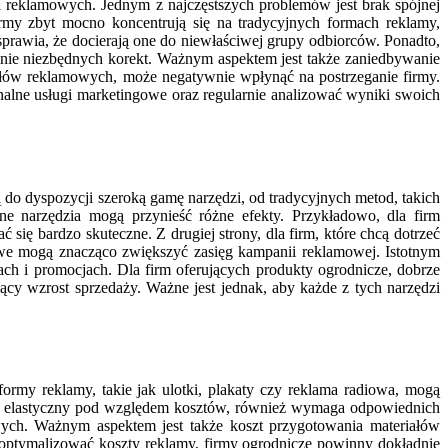
ii reklamowych. Jednym z najczęstszych problemów jest brak spójnej
firmy zbyt mocno koncentrują się na tradycyjnych formach reklamy,
prawia, że docierają one do niewłaściwej grupy odbiorców. Ponadto,
nie niezbędnych korekt. Ważnym aspektem jest także zaniedbywanie
iałów reklamowych, może negatywnie wpłynąć na postrzeganie firmy.
alne usługi marketingowe oraz regularnie analizować wyniki swoich
do dyspozycji szeroką gamę narzędzi, od tradycyjnych metod, takich
e narzędzia mogą przynieść różne efekty. Przykładowo, dla firm
 się bardzo skuteczne. Z drugiej strony, dla firm, które chcą dotrzeć
iowe mogą znacząco zwiększyć zasięg kampanii reklamowej. Istotnym
ach i promocjach. Dla firm oferujących produkty ogrodnicze, dobrze
cy wzrost sprzedaży. Ważne jest jednak, aby każde z tych narzędzi
rmy reklamy, takie jak ulotki, plakaty czy reklama radiowa, mogą
ziej elastyczny pod względem kosztów, również wymaga odpowiednich
ych. Ważnym aspektem jest także koszt przygotowania materiałów
 zoptymalizować koszty reklamy, firmy ogrodnicze powinny dokładnie