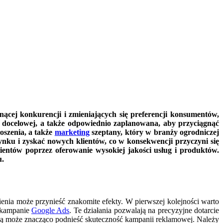
ącej konkurencji i zmieniających się preferencji konsumentów,
y docelowej, a także odpowiednio zaplanowana, aby przyciągnąć
oszenia, a także
marketing
szeptany, który w branży ogrodniczej
nku i zyskać nowych klientów, co w konsekwencji przyczyni się
entów poprzez oferowanie wysokiej jakości usług i produktów.
u.
ia może przynieść znakomite efekty. W pierwszej kolejności warto
 kampanie
Google Ads
. Te działania pozwalają na precyzyjne dotarcie
tową może znacząco podnieść skuteczność kampanii reklamowej. Należy