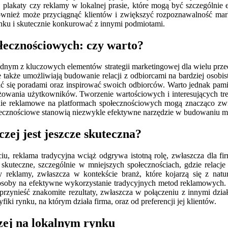
ki, plakaty czy reklamy w lokalnej prasie, które mogą być szczególn
również może przyciągnąć klientów i zwiększyć rozpoznawalność ma
nku i skutecznie konkurować z innymi podmiotami.
łecznościowych: czy warto?
dnym z kluczowych elementów strategii marketingowej dla wielu przed
ale także umożliwiają budowanie relacji z odbiorcami na bardziej osob
elić się poradami oraz inspirować swoich odbiorców. Warto jednak p
gażowania użytkowników. Tworzenie wartościowych i interesujących treś
e reklamowe na platformach społecznościowych mogą znacząco zwięk
ecznościowe stanowią niezwykle efektywne narzędzie w budowaniu ma
zej jest jeszcze skuteczna?
u, reklama tradycyjna wciąż odgrywa istotną rolę, zwłaszcza dla firm
 skuteczne, szczególnie w mniejszych społecznościach, gdzie relac
y reklamy, zwłaszcza w kontekście branż, które kojarzą się z nat
osoby na efektywne wykorzystanie tradycyjnych metod reklamowych. 
rzynieść znakomite rezultaty, zwłaszcza w połączeniu z innymi dzi
 rynku, na którym działa firma, oraz od preferencji jej klientów.
zej na lokalnym rynku