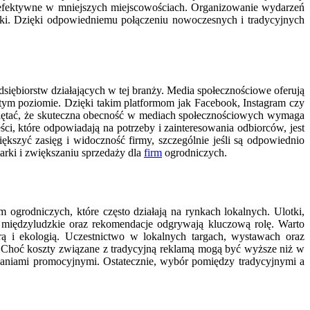
ie efektywne w mniejszych miejscowościach. Organizowanie wydarzeń
rki. Dzięki odpowiedniemu połączeniu nowoczesnych i tradycyjnych
siębiorstw działających w tej branży. Media społecznościowe oferują
istym poziomie. Dzięki takim platformom jak Facebook, Instagram czy
amiętać, że skuteczna obecność w mediach społecznościowych wymaga
ci, które odpowiadają na potrzeby i zainteresowania odbiorców, jest
szyć zasięg i widoczność firmy, szczególnie jeśli są odpowiednio
rki i zwiększaniu sprzedaży dla
firm
ogrodniczych.
 ogrodniczych, które często działają na rynkach lokalnych. Ulotki,
je międzyludzkie oraz rekomendacje odgrywają kluczową rolę. Warto
urą i ekologią. Uczestnictwo w lokalnych targach, wystawach oraz
Choć koszty związane z tradycyjną reklamą mogą być wyższe niż w
ałaniami promocyjnymi. Ostatecznie, wybór pomiędzy tradycyjnymi a