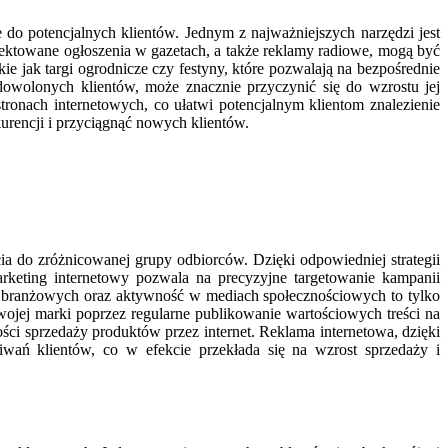
o potencjalnych klientów. Jednym z najważniejszych narzędzi jest
ojektowane ogłoszenia w gazetach, a także reklamy radiowe, mogą być
e jak targi ogrodnicze czy festyny, które pozwalają na bezpośrednie
adowolonych klientów, może znacznie przyczynić się do wzrostu jej
onach internetowych, co ułatwi potencjalnym klientom znalezienie
urencji i przyciągnąć nowych klientów.
ia do zróżnicowanej grupy odbiorców. Dzięki odpowiedniej strategii
rketing internetowy pozwala na precyzyjne targetowanie kampanii
 branżowych oraz aktywność w mediach społecznościowych to tylko
wojej marki poprzez regularne publikowanie wartościowych treści na
i sprzedaży produktów przez internet. Reklama internetowa, dzięki
iwań klientów, co w efekcie przekłada się na wzrost sprzedaży i