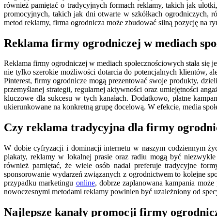
również pamiętać o tradycyjnych formach reklamy, takich jak ulot
promocyjnych, takich jak dni otwarte w szkółkach ogrodniczych, 
metod reklamy, firma ogrodnicza może zbudować silną pozycję na ry
Reklama firmy ogrodniczej w mediach spo
Reklama firmy ogrodniczej w mediach społecznościowych stała się je
nie tylko szerokie możliwości dotarcia do potencjalnych klientów, 
Pinterest, firmy ogrodnicze mogą prezentować swoje produkty, dzi
przemyślanej strategii, regularnej aktywności oraz umiejętności an
kluczowe dla sukcesu w tych kanałach. Dodatkowo, płatne kampani
ukierunkowane na konkretną grupę docelową. W efekcie, media społ
Czy reklama tradycyjna dla firmy ogrodnic
W dobie cyfryzacji i dominacji internetu w naszym codziennym życi
plakaty, reklamy w lokalnej prasie oraz radiu mogą być niezwykle
również pamiętać, że wiele osób nadal preferuje tradycyjne form
sponsorowanie wydarzeń związanych z ogrodnictwem to kolejne sp
przypadku marketingu
online
, dobrze zaplanowana kampania może p
nowoczesnymi metodami reklamy powinien być uzależniony od specyfiki
Najlepsze kanały promocji firmy ogrodnic