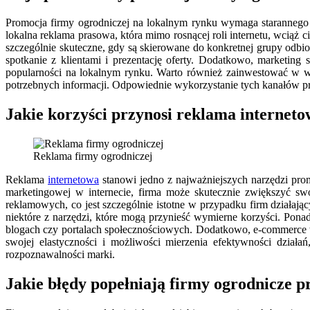
Promocja firmy ogrodniczej na lokalnym rynku wymaga starannego 
lokalna reklama prasowa, która mimo rosnącej roli internetu, wciąż
szczególnie skuteczne, gdy są skierowane do konkretnej grupy odbio
spotkanie z klientami i prezentację oferty. Dodatkowo, marketing
popularności na lokalnym rynku. Warto również zainwestować w wi
potrzebnych informacji. Odpowiednie wykorzystanie tych kanałów pro
Jakie korzyści przynosi reklama interneto
Reklama firmy ogrodniczej
Reklama
internetowa
stanowi jedno z najważniejszych narzędzi prom
marketingowej w internecie, firma może skutecznie zwiększyć sw
reklamowych, co jest szczególnie istotne w przypadku firm działa
niektóre z narzędzi, które mogą przynieść wymierne korzyści. Pona
blogach czy portalach społecznościowych. Dodatkowo, e-commerce w
swojej elastyczności i możliwości mierzenia efektywności dział
rozpoznawalności marki.
Jakie błędy popełniają firmy ogrodnicze p