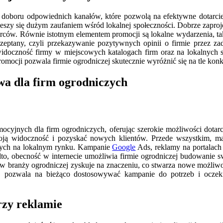
doboru odpowiednich kanałów, które pozwolą na efektywne dotarcie d
 cieszy się dużym zaufaniem wśród lokalnej społeczności. Dobrze zapr
rców. Równie istotnym elementem promocji są lokalne wydarzenia, taki
 szeptany, czyli przekazywanie pozytywnych opinii o firmie przez z
doczność firmy w miejscowych katalogach firm oraz na lokalnych str
mocji pozwala firmie ogrodniczej skutecznie wyróżnić się na tle konk
wa dla firm ogrodniczych
ocyjnych dla firm ogrodniczych, oferując szerokie możliwości dotarc
oją widoczność i pozyskać nowych klientów. Przede wszystkim, ma
jących na lokalnym rynku. Kampanie
Google
Ads, reklamy na portalach
dto, obecność w internecie umożliwia firmie ogrodniczej budowanie s
 branży ogrodniczej zyskuje na znaczeniu, co stwarza nowe możliwośc
ań, pozwala na bieżąco dostosowywać kampanie do potrzeb i oczek
rzy reklamie