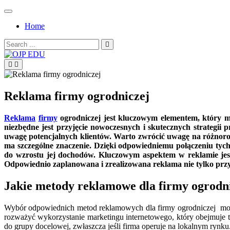
Skip
to
Home
content
Search
for:
OJP EDU
Reklama firmy ogrodniczej
Reklama
firmy
ogrodniczej jest kluczowym elementem, który m
niezbędne jest przyjęcie nowoczesnych i skutecznych strategi
uwagę potencjalnych klientów. Warto zwrócić uwagę na różnoro
ma szczególne znaczenie. Dzięki odpowiedniemu połączeniu tyc
do wzrostu jej dochodów. Kluczowym aspektem w reklamie jest
Odpowiednio zaplanowana i zrealizowana reklama nie tylko przy
Jakie metody reklamowe dla firmy ogrodni
Wybór odpowiednich metod reklamowych dla firmy ogrodniczej może
rozważyć wykorzystanie marketingu internetowego, który obejmuje t
do grupy docelowej, zwłaszcza jeśli firma operuje na lokalnym rynk