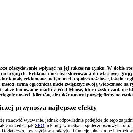
oże zdecydowanie wpłynąć na jej sukces na rynku. W dobie rosn
i promocyjnych. Reklama musi być skierowana do właściwej grup
dne kanały reklamowe, w tym media społecznościowe, lokalne ogł
h metod, firma ogrodnicza może zwiększyć swoją widoczność na ry
 także budowanie marki z Wild Moose, która zyska zaufanie kli
ciągnie nowych klientów, ale także umocni pozycję firmy na rynk
czej przynoszą najlepsze efekty
 stanowić wyzwanie, jednak odpowiednie podejście do tego zagadnien
akie narzędzia jak
SEO
, reklamy w mediach społecznościowych oraz
u. Dodatkowo, inwestycja w atrakcyjną i funkcjonalną stronę interne