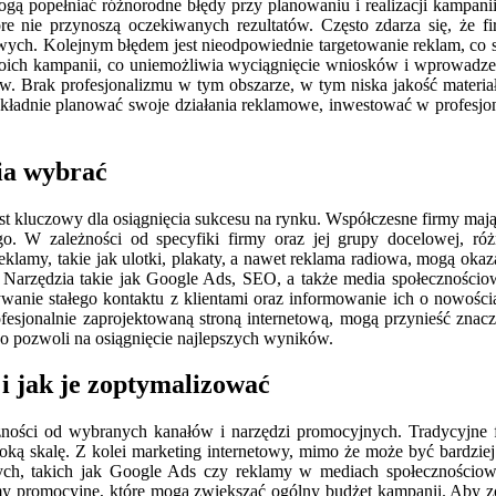
ogą popełniać różnorodne błędy przy planowaniu i realizacji kampan
óre nie przynoszą oczekiwanych rezultatów. Często zdarza się, że 
owych. Kolejnym błędem jest nieodpowiednie targetowanie reklam, co s
woich kampanii, co uniemożliwia wyciągnięcie wniosków i wprowadze
tów. Brak profesjonalizmu w tym obszarze, w tym niska jakość mater
okładnie planować swoje działania reklamowe, inwestować w profesjon
ia wybrać
t kluczowy dla osiągnięcia sukcesu na rynku. Współczesne firmy mają 
. W zależności od specyfiki firmy oraz jej grupy docelowej, różn
lamy, takie jak ulotki, plakaty, a nawet reklama radiowa, mogą okazać
dny. Narzędzia takie jak Google Ads, SEO, a także media społecznośc
wanie stałego kontaktu z klientami oraz informowanie ich o nowości
esjonalnie zaprojektowaną stroną internetową, mogą przynieść znaczą
co pozwoli na osiągnięcie najlepszych wyników.
 i jak je zoptymalizować
ości od wybranych kanałów i narzędzi promocyjnych. Tradycyjne fo
eroką skalę. Z kolei marketing internetowy, mimo że może być bard
wych, takich jak Google Ads czy reklamy w mediach społecznościow
 filmy promocyjne, które mogą zwiększać ogólny budżet kampanii. Aby